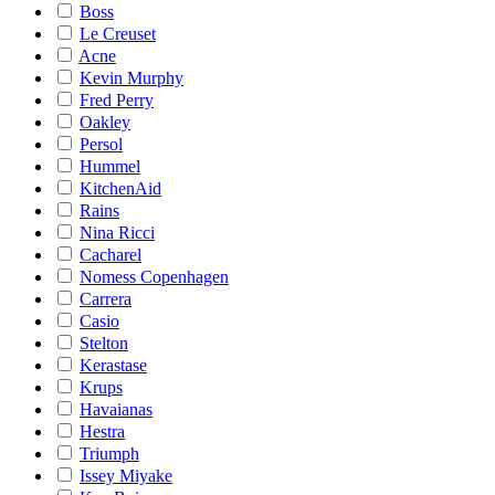
Boss
Le Creuset
Acne
Kevin Murphy
Fred Perry
Oakley
Persol
Hummel
KitchenAid
Rains
Nina Ricci
Cacharel
Nomess Copenhagen
Carrera
Casio
Stelton
Kerastase
Krups
Havaianas
Hestra
Triumph
Issey Miyake