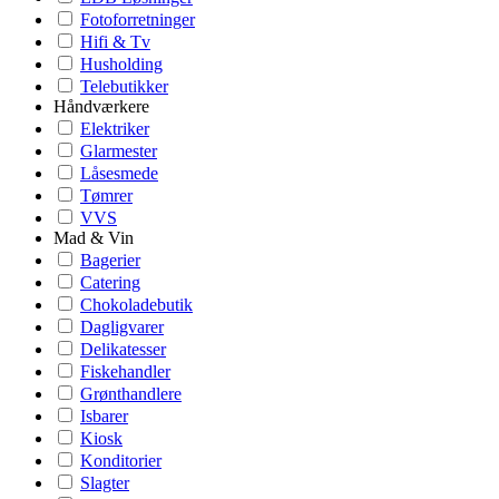
Fotoforretninger
Hifi & Tv
Husholding
Telebutikker
Håndværkere
Elektriker
Glarmester
Låsesmede
Tømrer
VVS
Mad & Vin
Bagerier
Catering
Chokoladebutik
Dagligvarer
Delikatesser
Fiskehandler
Grønthandlere
Isbarer
Kiosk
Konditorier
Slagter