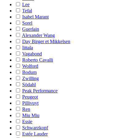
Lee
Tefal
Isabel Marant
Sorel
Guerlain
Alexander Wang
Day Birger et Mikkelsen
Iittala
Vagabond
Roberto Cavalli
Wolford
Bodum
Zwilling
Södahl
Peak Performance
Peugeot
Pillivuyt
Ren
Miu Miu
Essie
Schwarzkopf
Estée Lauder