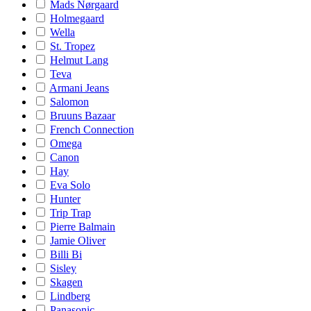
Mads Nørgaard
Holmegaard
Wella
St. Tropez
Helmut Lang
Teva
Armani Jeans
Salomon
Bruuns Bazaar
French Connection
Omega
Canon
Hay
Eva Solo
Hunter
Trip Trap
Pierre Balmain
Jamie Oliver
Billi Bi
Sisley
Skagen
Lindberg
Panasonic