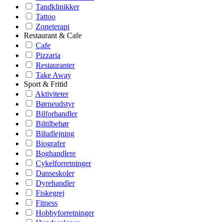
Tandklinikker
Tattoo
Zoneterapi
Restaurant & Cafe
Cafe
Pizzaria
Restauranter
Take Away
Sport & Fritid
Aktiviteter
Børneudstyr
Bilforhandler
Biltilbehør
Biludlejning
Biografer
Boghandlere
Cykelforretninger
Danseskoler
Dyrehandler
Fiskegrej
Fitness
Hobbyforretninger