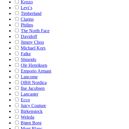
Kenzo
Levi´s
Timberland
Clarins
Philips
The North Face
Davidoff
Jimmy Choo
Michael Kors
Falke
Shiseido
Ole Henriksen
Emporio Armani
Lancome
OBH Nordica
Ilse Jacobsen
Lancaster
Ecco
Juicy Couture
Birkenstock
Weleda
Bjørn Borg
Mont Blanc