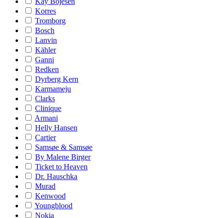
Kay Bojesen
Korres
Tromborg
Bosch
Lanvin
Kähler
Ganni
Redken
Dyrberg Kern
Karmameju
Clarks
Clinique
Armani
Helly Hansen
Cartier
Samsøe & Samsøe
By Malene Birger
Ticket to Heaven
Dr. Hauschka
Murad
Kenwood
Youngblood
Nokia