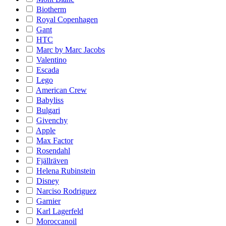
Biotherm
Royal Copenhagen
Gant
HTC
Marc by Marc Jacobs
Valentino
Escada
Lego
American Crew
Babyliss
Bulgari
Givenchy
Apple
Max Factor
Rosendahl
Fjällräven
Helena Rubinstein
Disney
Narciso Rodriguez
Garnier
Karl Lagerfeld
Moroccanoil