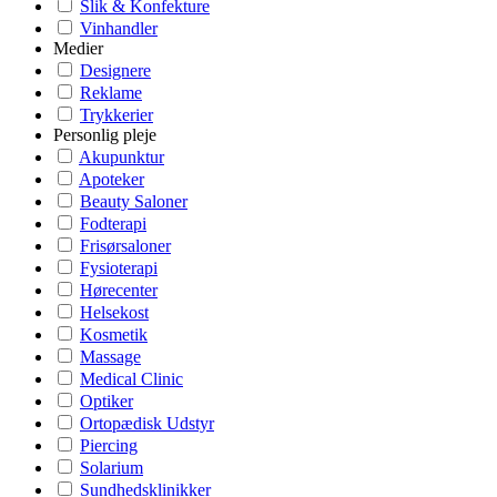
Slik & Konfekture
Vinhandler
Medier
Designere
Reklame
Trykkerier
Personlig pleje
Akupunktur
Apoteker
Beauty Saloner
Fodterapi
Frisørsaloner
Fysioterapi
Hørecenter
Helsekost
Kosmetik
Massage
Medical Clinic
Optiker
Ortopædisk Udstyr
Piercing
Solarium
Sundhedsklinikker