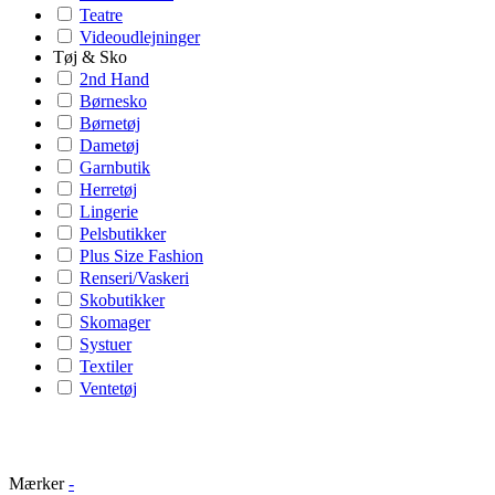
Teatre
Videoudlejninger
Tøj & Sko
2nd Hand
Børnesko
Børnetøj
Dametøj
Garnbutik
Herretøj
Lingerie
Pelsbutikker
Plus Size Fashion
Renseri/Vaskeri
Skobutikker
Skomager
Systuer
Textiler
Ventetøj
Mærker
-