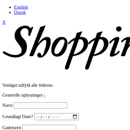
English
Dansk
X
Venligst udfyld alle felterne.
Generelle oplysninger
-
Navn
Grundlagt Dato?
Gadenavn