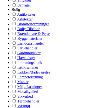
Smykker
Urmager
Bolig
Antikviteter
Arkitekter
Blomsterforretninger
Bolig Tilbehør
Brændeovne & Pejse
Byggematerialer
Ejendomsmægler
Farvehandler
Gardinbutikker
Haveudstyr
Indretningsbutik
Isenkræmmer
Køkken/Badeværelse
Lampeforretning
Møbler
Miljø Løsninger
Mosaikgalleri
Sikkerhed
Tæppehandler
Værktøj