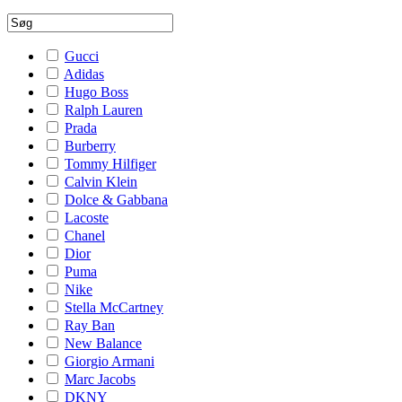
Gucci
Adidas
Hugo Boss
Ralph Lauren
Prada
Burberry
Tommy Hilfiger
Calvin Klein
Dolce & Gabbana
Lacoste
Chanel
Dior
Puma
Nike
Stella McCartney
Ray Ban
New Balance
Giorgio Armani
Marc Jacobs
DKNY