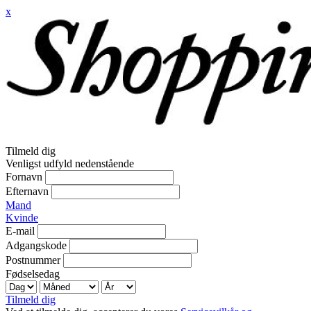
x
Tilmeld dig
Venligst udfyld nedenstående
Fornavn
Efternavn
Mand
Kvinde
E-mail
Adgangskode
Postnummer
Fødselsedag
Tilmeld dig