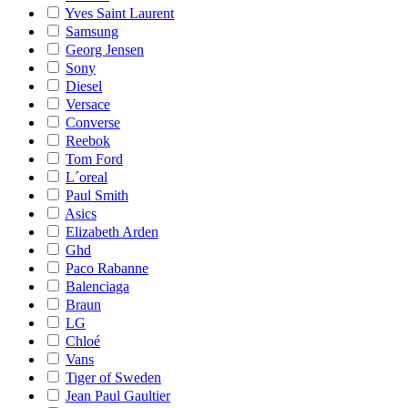
Yves Saint Laurent
Samsung
Georg Jensen
Sony
Diesel
Versace
Converse
Reebok
Tom Ford
L´oreal
Paul Smith
Asics
Elizabeth Arden
Ghd
Paco Rabanne
Balenciaga
Braun
LG
Chloé
Vans
Tiger of Sweden
Jean Paul Gaultier