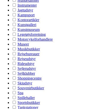
Hundesaloner
Instrumenter
Jagtudstyr
Kampsport
Kontorartikler
Kunstgalleri
Kunstmuseum
Legetøjsforretning
Motorcykelforhandlere
Museer
Musikbutikker
Rejsebureauer
Rejseudstyr
Rideudstyr
Sejlerudstyr
Sejlklubber
Shoppingcentre
Skiudstyr
Souvenirbutikker
Spa
Spillehaller
Sportsbutikker
Tankstationer