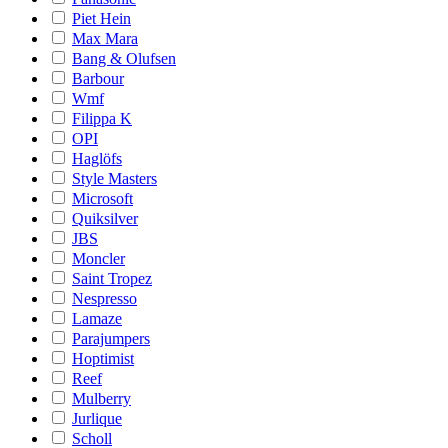
Piet Hein
Max Mara
Bang & Olufsen
Barbour
Wmf
Filippa K
OPI
Haglöfs
Style Masters
Microsoft
Quiksilver
JBS
Moncler
Saint Tropez
Nespresso
Lamaze
Parajumpers
Hoptimist
Reef
Mulberry
Jurlique
Scholl