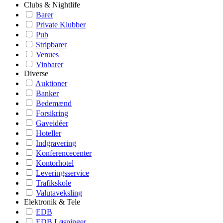
Clubs & Nightlife
Barer
Private Klubber
Pub
Stripbarer
Venues
Vinbarer
Diverse
Auktioner
Banker
Bedemænd
Forsikring
Gaveidéer
Hoteller
Indgravering
Konferencecenter
Kontorhotel
Leveringsservice
Trafikskole
Valutaveksling
Elektronik & Tele
EDB
EDB Løsninger