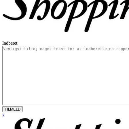
Indberet
TILMELD
x