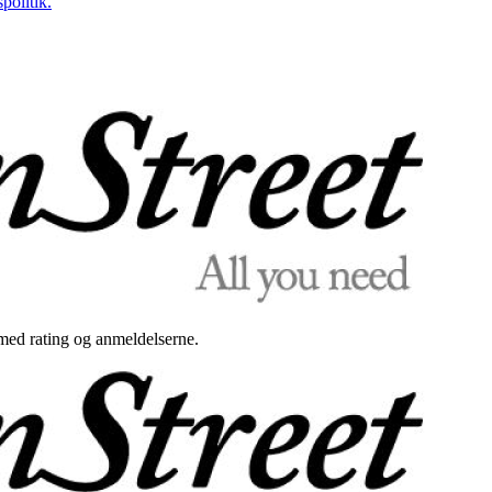
politik.
med rating og anmeldelserne.