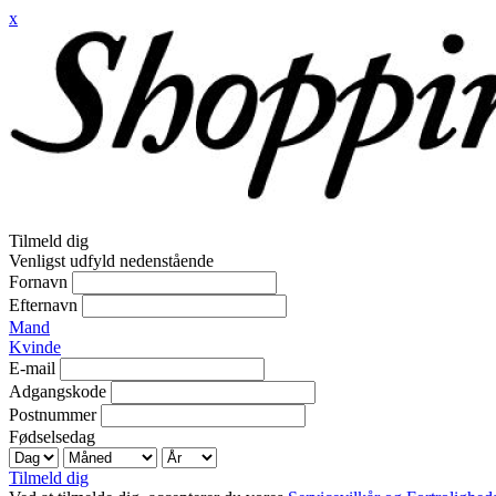
x
Tilmeld dig
Venligst udfyld nedenstående
Fornavn
Efternavn
Mand
Kvinde
E-mail
Adgangskode
Postnummer
Fødselsedag
Tilmeld dig