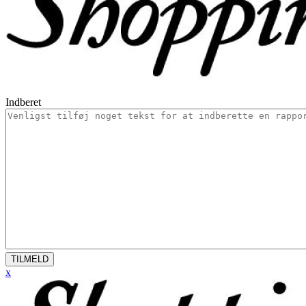
Indberet
TILMELD
x