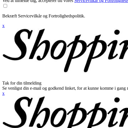
Ved at tilmelde dig, accepterer du vores
Servicevilkår og Fortroligheds
Bekræft Servicevilkår og Fortrolighedspolitik.
x
Tak for din tilmelding
Se venligst din e-mail og godkend linket, for at kunne komme i gang 
x