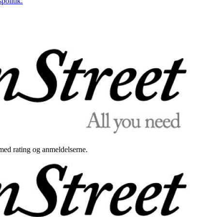
politik.
med rating og anmeldelserne.