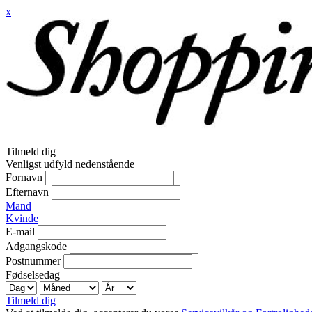
x
Tilmeld dig
Venligst udfyld nedenstående
Fornavn
Efternavn
Mand
Kvinde
E-mail
Adgangskode
Postnummer
Fødselsedag
Tilmeld dig