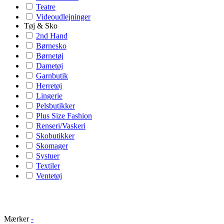
Teatre
Videoudlejninger
Tøj & Sko
2nd Hand
Børnesko
Børnetøj
Dametøj
Garnbutik
Herretøj
Lingerie
Pelsbutikker
Plus Size Fashion
Renseri/Vaskeri
Skobutikker
Skomager
Systuer
Textiler
Ventetøj
Mærker
-