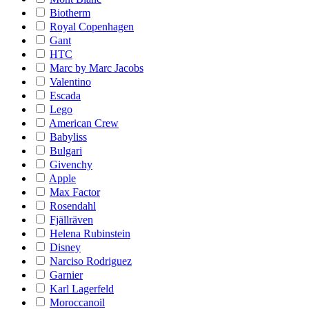
Biotherm
Royal Copenhagen
Gant
HTC
Marc by Marc Jacobs
Valentino
Escada
Lego
American Crew
Babyliss
Bulgari
Givenchy
Apple
Max Factor
Rosendahl
Fjällräven
Helena Rubinstein
Disney
Narciso Rodriguez
Garnier
Karl Lagerfeld
Moroccanoil