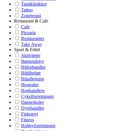
Tandklinikker
Tattoo
Zoneterapi
Restaurant & Cafe
Cafe
Pizzaria
Restauranter
Take Away
Sport & Fritid
Aktiviteter
Børneudstyr
Bilforhandler
Biltilbehør
Biludlejning
Biografer
Boghandlere
Cykelforretninger
Danseskoler
Dyrehandler
Fiskegrej
Fitness
Hobbyforretninger