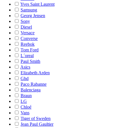
Yves Saint Laurent
Samsung
Georg Jensen
Sony
Diesel
Versace
Converse
Reebok
Tom Ford
L´oreal
Paul Smith
Asics
Elizabeth Arden
Ghd
Paco Rabanne
Balenciaga
Braun
LG
Chloé
Vans
Tiger of Sweden
Jean Paul Gaultier