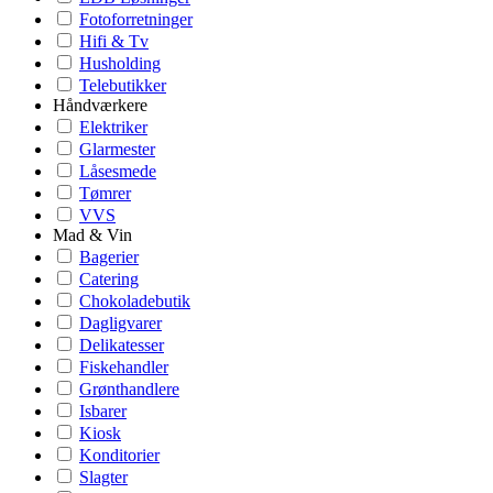
Fotoforretninger
Hifi & Tv
Husholding
Telebutikker
Håndværkere
Elektriker
Glarmester
Låsesmede
Tømrer
VVS
Mad & Vin
Bagerier
Catering
Chokoladebutik
Dagligvarer
Delikatesser
Fiskehandler
Grønthandlere
Isbarer
Kiosk
Konditorier
Slagter