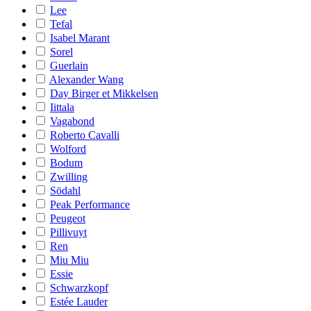
Lee
Tefal
Isabel Marant
Sorel
Guerlain
Alexander Wang
Day Birger et Mikkelsen
Iittala
Vagabond
Roberto Cavalli
Wolford
Bodum
Zwilling
Södahl
Peak Performance
Peugeot
Pillivuyt
Ren
Miu Miu
Essie
Schwarzkopf
Estée Lauder