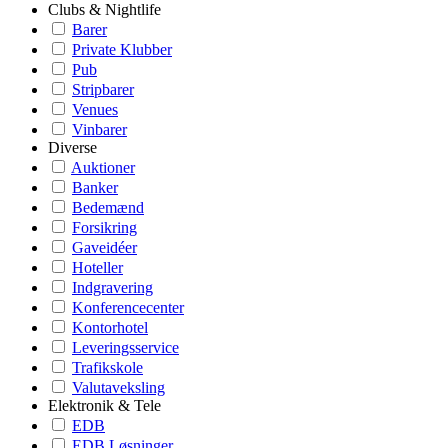
Clubs & Nightlife
Barer
Private Klubber
Pub
Stripbarer
Venues
Vinbarer
Diverse
Auktioner
Banker
Bedemænd
Forsikring
Gaveidéer
Hoteller
Indgravering
Konferencecenter
Kontorhotel
Leveringsservice
Trafikskole
Valutaveksling
Elektronik & Tele
EDB
EDB Løsninger