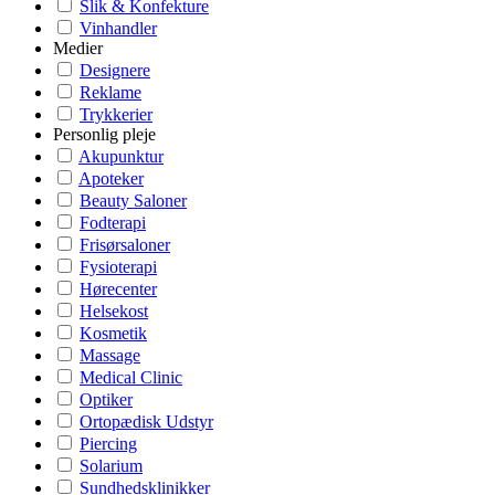
Slik & Konfekture
Vinhandler
Medier
Designere
Reklame
Trykkerier
Personlig pleje
Akupunktur
Apoteker
Beauty Saloner
Fodterapi
Frisørsaloner
Fysioterapi
Hørecenter
Helsekost
Kosmetik
Massage
Medical Clinic
Optiker
Ortopædisk Udstyr
Piercing
Solarium
Sundhedsklinikker