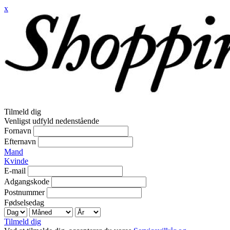
x
Tilmeld dig
Venligst udfyld nedenstående
Fornavn
Efternavn
Mand
Kvinde
E-mail
Adgangskode
Postnummer
Fødselsedag
Tilmeld dig