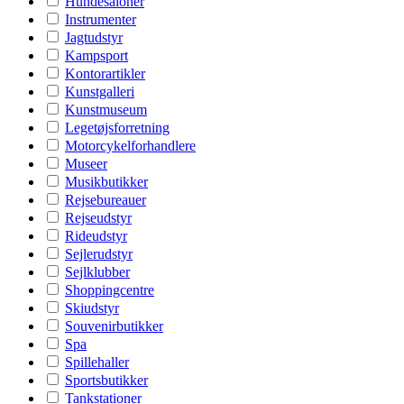
Hundesaloner
Instrumenter
Jagtudstyr
Kampsport
Kontorartikler
Kunstgalleri
Kunstmuseum
Legetøjsforretning
Motorcykelforhandlere
Museer
Musikbutikker
Rejsebureauer
Rejseudstyr
Rideudstyr
Sejlerudstyr
Sejlklubber
Shoppingcentre
Skiudstyr
Souvenirbutikker
Spa
Spillehaller
Sportsbutikker
Tankstationer