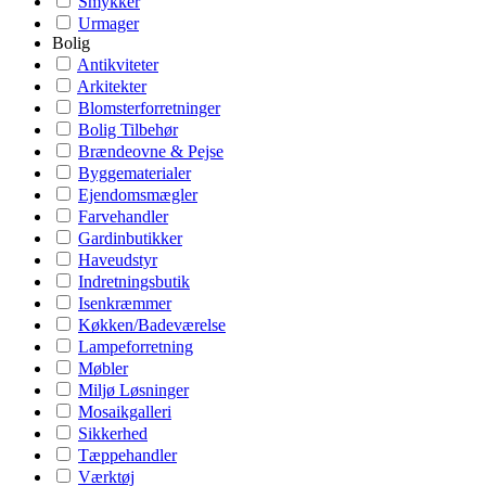
Smykker
Urmager
Bolig
Antikviteter
Arkitekter
Blomsterforretninger
Bolig Tilbehør
Brændeovne & Pejse
Byggematerialer
Ejendomsmægler
Farvehandler
Gardinbutikker
Haveudstyr
Indretningsbutik
Isenkræmmer
Køkken/Badeværelse
Lampeforretning
Møbler
Miljø Løsninger
Mosaikgalleri
Sikkerhed
Tæppehandler
Værktøj