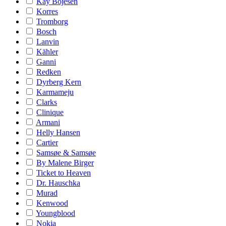
Kay Bojesen
Korres
Tromborg
Bosch
Lanvin
Kähler
Ganni
Redken
Dyrberg Kern
Karmameju
Clarks
Clinique
Armani
Helly Hansen
Cartier
Samsøe & Samsøe
By Malene Birger
Ticket to Heaven
Dr. Hauschka
Murad
Kenwood
Youngblood
Nokia