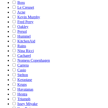
Boss
Le Creuset
Acne
Kevin Murphy
Fred Perry
Oakley
Persol
Hummel
KitchenAid
Rains
Nina Ricci
Cacharel
Nomess Copenhagen
Carrera
Casio
Stelton
Kerastase
Krups
Havaianas
Hestra
Triumph
Issey Miyake