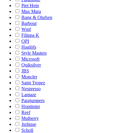
Piet Hein
Max Mara
Bang & Olufsen
Barbour
Wmf
Filippa K
OPI
Haglöfs
Style Masters
Microsoft
Quiksilver
JBS
Moncler
Saint Tropez
Nespresso
Lamaze
Parajumpers
Hoptimist
Reef
Mulberry
Jurlique
Scholl