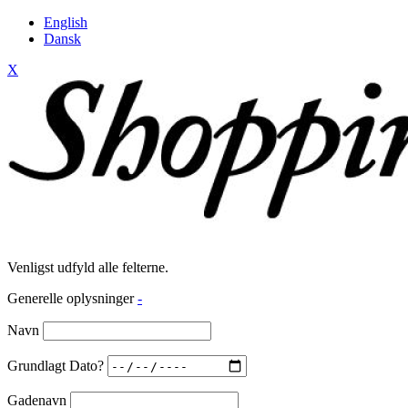
English
Dansk
X
Venligst udfyld alle felterne.
Generelle oplysninger
-
Navn
Grundlagt Dato?
Gadenavn