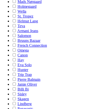
Mads Nørgaard
Holmegaard
Wella
St. Tropez
Helmut Lang
Teva
Armani Jeans
Salomon
Bruuns Bazaar
French Connection
Omega
Canon
Hay
Eva Solo
Hunter
Trip Trap
Pierre Balmain
Jamie Oliver
Billi Bi
Sisley
Skagen
Lindberg
Panasonic