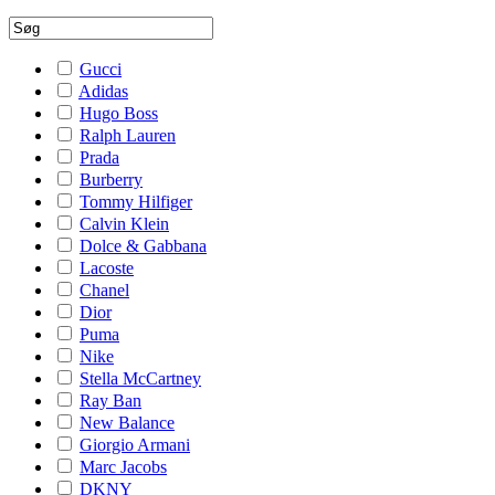
Gucci
Adidas
Hugo Boss
Ralph Lauren
Prada
Burberry
Tommy Hilfiger
Calvin Klein
Dolce & Gabbana
Lacoste
Chanel
Dior
Puma
Nike
Stella McCartney
Ray Ban
New Balance
Giorgio Armani
Marc Jacobs
DKNY