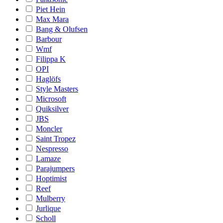
Piet Hein
Max Mara
Bang & Olufsen
Barbour
Wmf
Filippa K
OPI
Haglöfs
Style Masters
Microsoft
Quiksilver
JBS
Moncler
Saint Tropez
Nespresso
Lamaze
Parajumpers
Hoptimist
Reef
Mulberry
Jurlique
Scholl