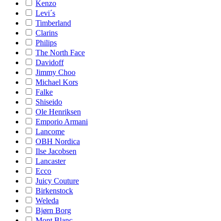
Kenzo
Levi´s
Timberland
Clarins
Philips
The North Face
Davidoff
Jimmy Choo
Michael Kors
Falke
Shiseido
Ole Henriksen
Emporio Armani
Lancome
OBH Nordica
Ilse Jacobsen
Lancaster
Ecco
Juicy Couture
Birkenstock
Weleda
Bjørn Borg
Mont Blanc