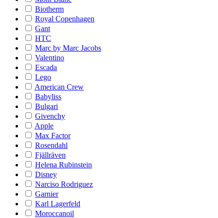
Biotherm
Royal Copenhagen
Gant
HTC
Marc by Marc Jacobs
Valentino
Escada
Lego
American Crew
Babyliss
Bulgari
Givenchy
Apple
Max Factor
Rosendahl
Fjällräven
Helena Rubinstein
Disney
Narciso Rodriguez
Garnier
Karl Lagerfeld
Moroccanoil