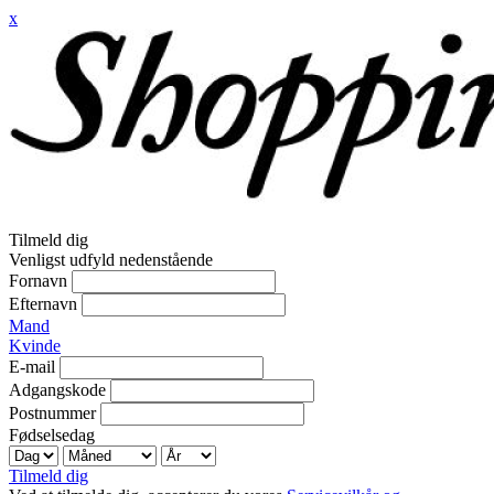
x
Tilmeld dig
Venligst udfyld nedenstående
Fornavn
Efternavn
Mand
Kvinde
E-mail
Adgangskode
Postnummer
Fødselsedag
Tilmeld dig