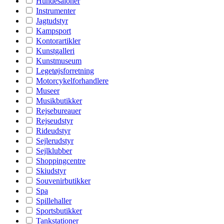
Hundesaloner
Instrumenter
Jagtudstyr
Kampsport
Kontorartikler
Kunstgalleri
Kunstmuseum
Legetøjsforretning
Motorcykelforhandlere
Museer
Musikbutikker
Rejsebureauer
Rejseudstyr
Rideudstyr
Sejlerudstyr
Sejlklubber
Shoppingcentre
Skiudstyr
Souvenirbutikker
Spa
Spillehaller
Sportsbutikker
Tankstationer