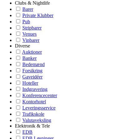
Clubs & Nightlife
Barer
Private Klubber
Pub
Stripbarer
Venues
Vinbarer
Diverse
Auktioner
Banker
Bedemænd
Forsikring
Gaveidéer
Hoteller
Indgravering
Konferencecenter
Kontorhotel
Leveringsservice
Trafikskole
Valutaveksling
Elektronik & Tele
EDB
EDB Løsninger