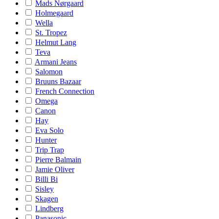
Mads Nørgaard
Holmegaard
Wella
St. Tropez
Helmut Lang
Teva
Armani Jeans
Salomon
Bruuns Bazaar
French Connection
Omega
Canon
Hay
Eva Solo
Hunter
Trip Trap
Pierre Balmain
Jamie Oliver
Billi Bi
Sisley
Skagen
Lindberg
Panasonic