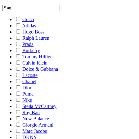
Gucci
Adidas
Hugo Boss
Ralph Lauren
Prada
Burberry
Tommy Hilfiger
Calvin Klein
Dolce & Gabbana
Lacoste
Chanel
Dior
Puma
Nike
Stella McCartney
Ray Ban
New Balance
Giorgio Armani
Marc Jacobs
DKNY