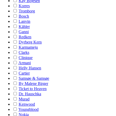
Kay Bojesen
Korres
Tromborg
Bosch
Lanvin
Kähler
Ganni
Redken
Dyrberg Kern
Karmameju
Clarks
Clinique
Armani
Helly Hansen
Cartier
Samsøe & Samsøe
By Malene Birger
Ticket to Heaven
Dr. Hauschka
Murad
Kenwood
Youngblood
Nokia