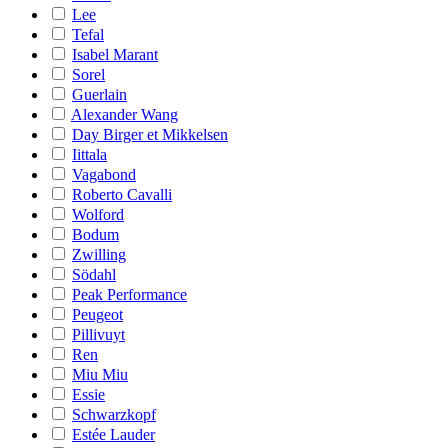
Lee
Tefal
Isabel Marant
Sorel
Guerlain
Alexander Wang
Day Birger et Mikkelsen
Iittala
Vagabond
Roberto Cavalli
Wolford
Bodum
Zwilling
Södahl
Peak Performance
Peugeot
Pillivuyt
Ren
Miu Miu
Essie
Schwarzkopf
Estée Lauder