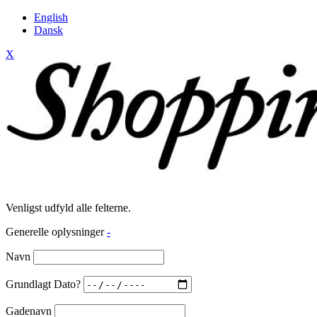
English
Dansk
X
Venligst udfyld alle felterne.
Generelle oplysninger
-
Navn
Grundlagt Dato?
Gadenavn