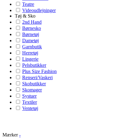
Teatre
Videoudlejninger
Tøj & Sko
2nd Hand
Børnesko
Børnetøj
Dametøj
Garnbutik
Herretøj
Lingerie
Pelsbutikker
Plus Size Fashion
Renseri/Vaskeri
Skobutikker
Skomager
Systuer
Textiler
Ventetøj
Mærker
-