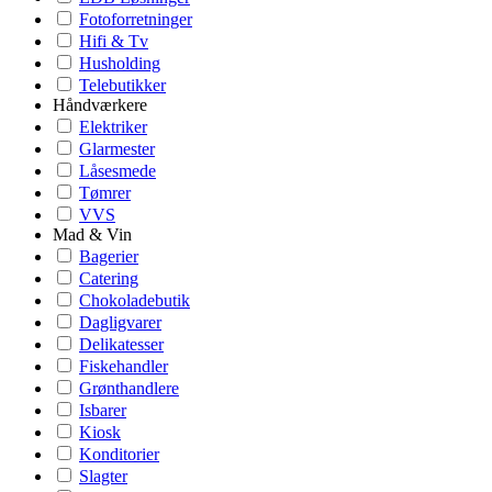
Fotoforretninger
Hifi & Tv
Husholding
Telebutikker
Håndværkere
Elektriker
Glarmester
Låsesmede
Tømrer
VVS
Mad & Vin
Bagerier
Catering
Chokoladebutik
Dagligvarer
Delikatesser
Fiskehandler
Grønthandlere
Isbarer
Kiosk
Konditorier
Slagter