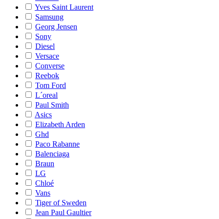
Yves Saint Laurent
Samsung
Georg Jensen
Sony
Diesel
Versace
Converse
Reebok
Tom Ford
L´oreal
Paul Smith
Asics
Elizabeth Arden
Ghd
Paco Rabanne
Balenciaga
Braun
LG
Chloé
Vans
Tiger of Sweden
Jean Paul Gaultier