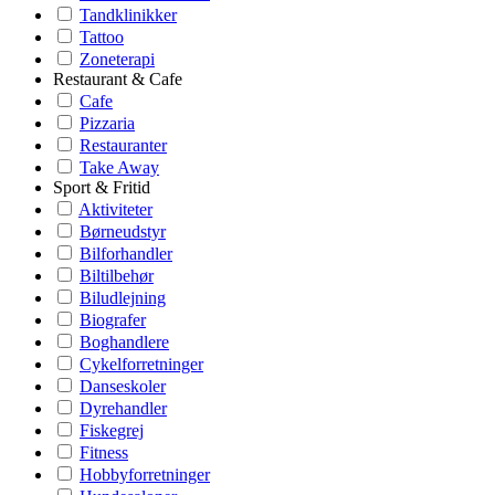
Tandklinikker
Tattoo
Zoneterapi
Restaurant & Cafe
Cafe
Pizzaria
Restauranter
Take Away
Sport & Fritid
Aktiviteter
Børneudstyr
Bilforhandler
Biltilbehør
Biludlejning
Biografer
Boghandlere
Cykelforretninger
Danseskoler
Dyrehandler
Fiskegrej
Fitness
Hobbyforretninger