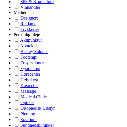
Slik & Konfekture
Vinhandler
Medier
Designere
Reklame
Trykkerier
Personlig pleje
Akupunktur
Apoteker
Beauty Saloner
Fodterapi
Frisørsaloner
Fysioterapi
Hørecenter
Helsekost
Kosmetik
Massage
Medical Clinic
Optiker
Ortopædisk Udstyr
Piercing
Solarium
Sundhedsklinikker