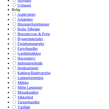
Smykker
Urmager
Bolig
Antikviteter
Arkitekter
Blomsterforretninger
Bolig Tilbehør
Brændeovne & Pejse
Byggematerialer
Ejendomsmægler
Farvehandler
Gardinbutikker
Haveudstyr
Indretningsbutik
Isenkræmmer
Køkken/Badeværelse
Lampeforretning
Møbler
Miljø Løsninger
Mosaikgalleri
Sikkerhed
Tæppehandler
Værktøj