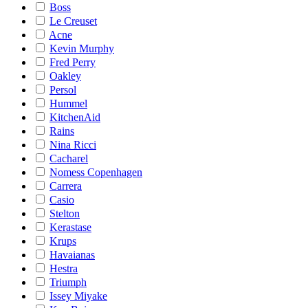
Boss
Le Creuset
Acne
Kevin Murphy
Fred Perry
Oakley
Persol
Hummel
KitchenAid
Rains
Nina Ricci
Cacharel
Nomess Copenhagen
Carrera
Casio
Stelton
Kerastase
Krups
Havaianas
Hestra
Triumph
Issey Miyake