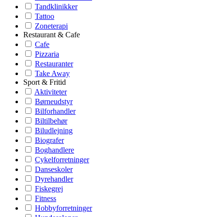
Tandklinikker
Tattoo
Zoneterapi
Restaurant & Cafe
Cafe
Pizzaria
Restauranter
Take Away
Sport & Fritid
Aktiviteter
Børneudstyr
Bilforhandler
Biltilbehør
Biludlejning
Biografer
Boghandlere
Cykelforretninger
Danseskoler
Dyrehandler
Fiskegrej
Fitness
Hobbyforretninger