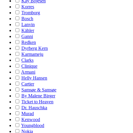
Kay Bojesen
Korres
Tromborg
Bosch
Lanvin
Kähler
Ganni
Redken
Dyrberg Kern
Karmameju
Clarks
Clinique
Armani
Helly Hansen
Cartier
Samsøe & Samsøe
By Malene Birger
Ticket to Heaven
Dr. Hauschka
Murad
Kenwood
Youngblood
Nokia