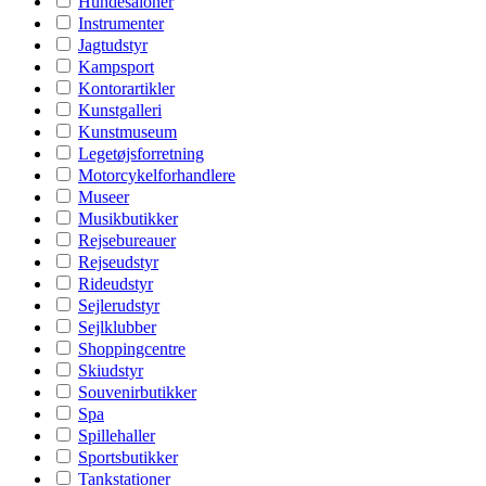
Hundesaloner
Instrumenter
Jagtudstyr
Kampsport
Kontorartikler
Kunstgalleri
Kunstmuseum
Legetøjsforretning
Motorcykelforhandlere
Museer
Musikbutikker
Rejsebureauer
Rejseudstyr
Rideudstyr
Sejlerudstyr
Sejlklubber
Shoppingcentre
Skiudstyr
Souvenirbutikker
Spa
Spillehaller
Sportsbutikker
Tankstationer