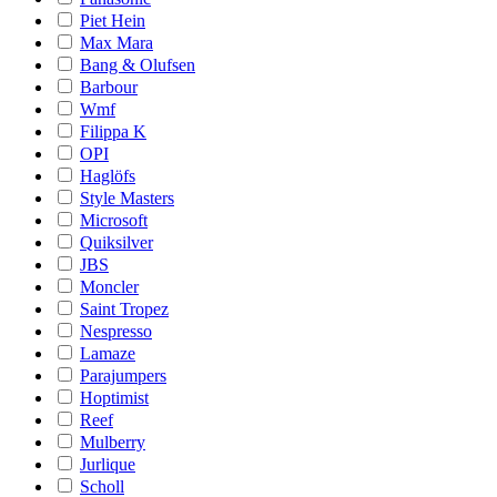
Piet Hein
Max Mara
Bang & Olufsen
Barbour
Wmf
Filippa K
OPI
Haglöfs
Style Masters
Microsoft
Quiksilver
JBS
Moncler
Saint Tropez
Nespresso
Lamaze
Parajumpers
Hoptimist
Reef
Mulberry
Jurlique
Scholl