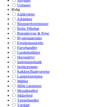
Smykker
Urmager
Bolig
Antikviteter
Arkitekter
Blomsterforretninger
Bolig Tilbehør
Brændeovne & Pejse
Byggematerialer
Ejendomsmægler
Farvehandler
Gardinbutikker
Haveudstyr
Indretningsbutik
Isenkræmmer
Køkken/Badeværelse
Lampeforretning
Møbler
Miljø Løsninger
Mosaikgalleri
Sikkerhed
Tæppehandler
Værktøj