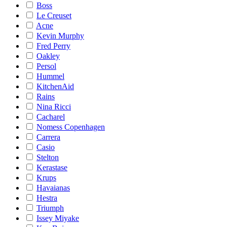
Boss
Le Creuset
Acne
Kevin Murphy
Fred Perry
Oakley
Persol
Hummel
KitchenAid
Rains
Nina Ricci
Cacharel
Nomess Copenhagen
Carrera
Casio
Stelton
Kerastase
Krups
Havaianas
Hestra
Triumph
Issey Miyake