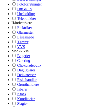
Fotoforretninger
Hifi & Tv
Husholding
Telebutikker
Håndværkere
Elektriker
Glarmester
Låsesmede
Tømrer
VVS
Mad & Vin
Bagerier
Catering
Chokoladebutik
Dagligvarer
Delikatesser
Fiskehandler
Grønthandlere
Isbarer
Kiosk
Konditorier
Slagter