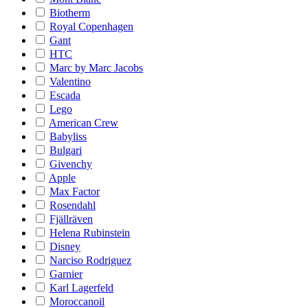
Biotherm
Royal Copenhagen
Gant
HTC
Marc by Marc Jacobs
Valentino
Escada
Lego
American Crew
Babyliss
Bulgari
Givenchy
Apple
Max Factor
Rosendahl
Fjällräven
Helena Rubinstein
Disney
Narciso Rodriguez
Garnier
Karl Lagerfeld
Moroccanoil