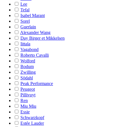
Lee
Tefal
Isabel Marant
Sorel
Guerlain
Alexander Wang
Day Birger et Mikkelsen
Iittala
Vagabond
Roberto Cavalli
Wolford
Bodum
Zwilling
Södahl
Peak Performance
Peugeot
Pillivuyt
Ren
Miu Miu
Essie
Schwarzkopf
Estée Lauder