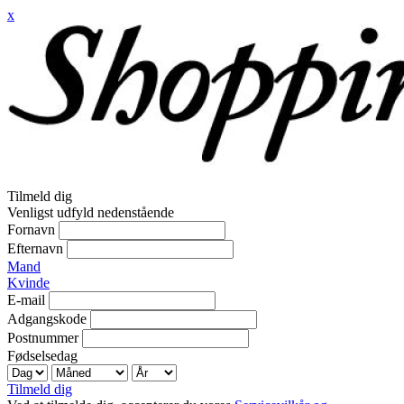
x
Tilmeld dig
Venligst udfyld nedenstående
Fornavn
Efternavn
Mand
Kvinde
E-mail
Adgangskode
Postnummer
Fødselsedag
Tilmeld dig