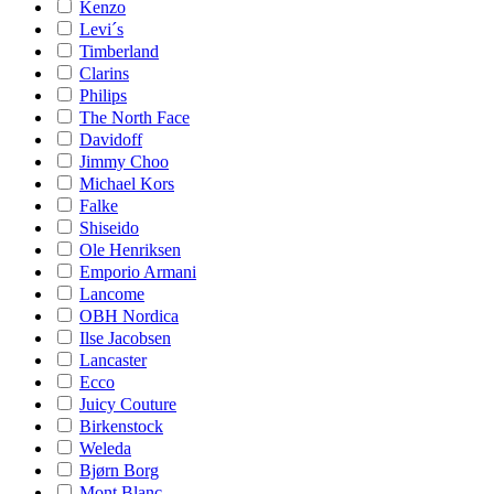
Kenzo
Levi´s
Timberland
Clarins
Philips
The North Face
Davidoff
Jimmy Choo
Michael Kors
Falke
Shiseido
Ole Henriksen
Emporio Armani
Lancome
OBH Nordica
Ilse Jacobsen
Lancaster
Ecco
Juicy Couture
Birkenstock
Weleda
Bjørn Borg
Mont Blanc