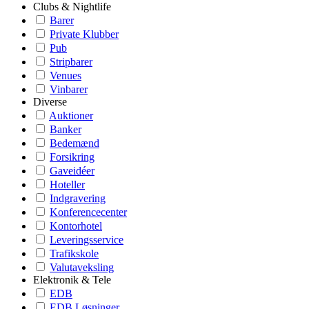
Clubs & Nightlife
Barer
Private Klubber
Pub
Stripbarer
Venues
Vinbarer
Diverse
Auktioner
Banker
Bedemænd
Forsikring
Gaveidéer
Hoteller
Indgravering
Konferencecenter
Kontorhotel
Leveringsservice
Trafikskole
Valutaveksling
Elektronik & Tele
EDB
EDB Løsninger