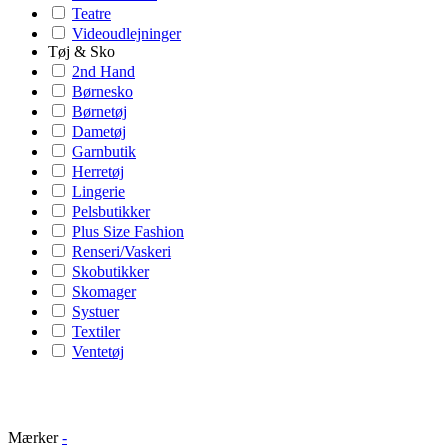
Teatre
Videoudlejninger
Tøj & Sko
2nd Hand
Børnesko
Børnetøj
Dametøj
Garnbutik
Herretøj
Lingerie
Pelsbutikker
Plus Size Fashion
Renseri/Vaskeri
Skobutikker
Skomager
Systuer
Textiler
Ventetøj
Mærker
-