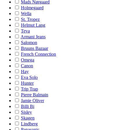
Mads Nørgaard
Holmegaard
Wella
St. Tropez
Helmut Lang
Teva
Armani Jeans
Salomon
Bruuns Bazaar
French Connection
Omega
Canon
Hay
Eva Solo
Hunter
Trip Trap
Pierre Balmain
Jamie Oliver
Billi Bi
Sisley
Skagen
Lindberg
Panasonic