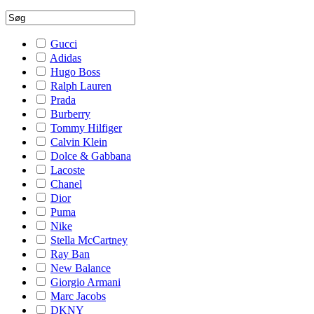
Gucci
Adidas
Hugo Boss
Ralph Lauren
Prada
Burberry
Tommy Hilfiger
Calvin Klein
Dolce & Gabbana
Lacoste
Chanel
Dior
Puma
Nike
Stella McCartney
Ray Ban
New Balance
Giorgio Armani
Marc Jacobs
DKNY