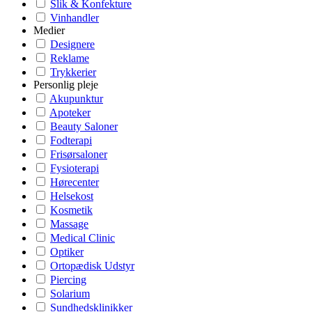
Slik & Konfekture
Vinhandler
Medier
Designere
Reklame
Trykkerier
Personlig pleje
Akupunktur
Apoteker
Beauty Saloner
Fodterapi
Frisørsaloner
Fysioterapi
Hørecenter
Helsekost
Kosmetik
Massage
Medical Clinic
Optiker
Ortopædisk Udstyr
Piercing
Solarium
Sundhedsklinikker