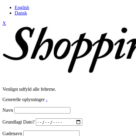
English
Dansk
X
Venligst udfyld alle felterne.
Generelle oplysninger
-
Navn
Grundlagt Dato?
Gadenavn