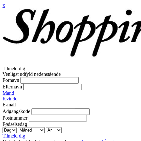
x
Tilmeld dig
Venligst udfyld nedenstående
Fornavn
Efternavn
Mand
Kvinde
E-mail
Adgangskode
Postnummer
Fødselsedag
Tilmeld dig