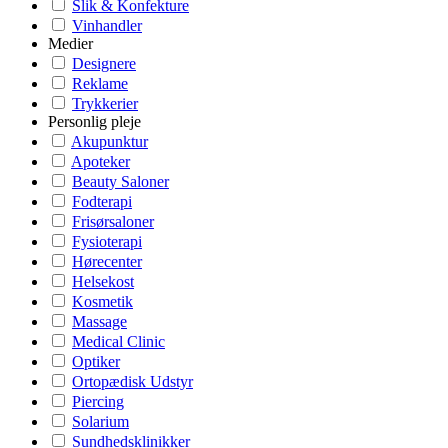
Slik & Konfekture
Vinhandler
Medier
Designere
Reklame
Trykkerier
Personlig pleje
Akupunktur
Apoteker
Beauty Saloner
Fodterapi
Frisørsaloner
Fysioterapi
Hørecenter
Helsekost
Kosmetik
Massage
Medical Clinic
Optiker
Ortopædisk Udstyr
Piercing
Solarium
Sundhedsklinikker