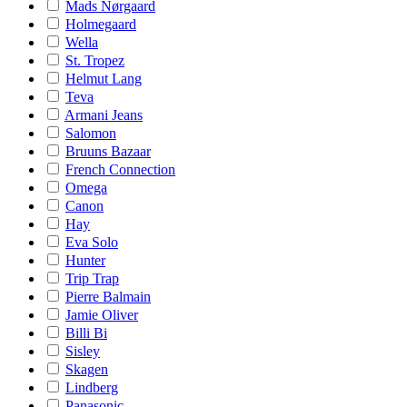
Mads Nørgaard
Holmegaard
Wella
St. Tropez
Helmut Lang
Teva
Armani Jeans
Salomon
Bruuns Bazaar
French Connection
Omega
Canon
Hay
Eva Solo
Hunter
Trip Trap
Pierre Balmain
Jamie Oliver
Billi Bi
Sisley
Skagen
Lindberg
Panasonic