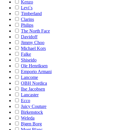
Kenzo
Levi´s
Timberland
Clarins
Philips
The North Face
Davidoff
Jimmy Choo
Michael Kors
Falke
Shiseido
Ole Henriksen
Emporio Armani
Lancome
OBH Nordica
Ilse Jacobsen
Lancaster
Ecco
Juicy Couture
Birkenstock
Weleda
Bjørn Borg
Mont Blanc