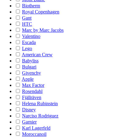
Biotherm
Royal Copenhagen
Gant
HTC
Marc by Marc Jacobs
Valentino
Escada
Lego
American Crew
Babyliss
Bulgari
Givenchy
Apple
Max Factor
Rosendahl
Fjällräven
Helena Rubinstein
Disney
Narciso Rodriguez
Garnier
Karl Lagerfeld
Moroccanoil