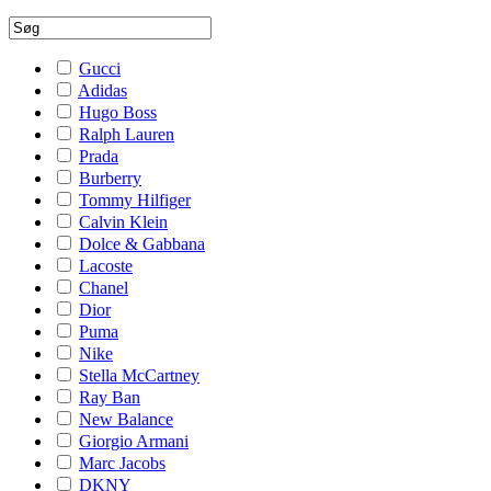
Gucci
Adidas
Hugo Boss
Ralph Lauren
Prada
Burberry
Tommy Hilfiger
Calvin Klein
Dolce & Gabbana
Lacoste
Chanel
Dior
Puma
Nike
Stella McCartney
Ray Ban
New Balance
Giorgio Armani
Marc Jacobs
DKNY