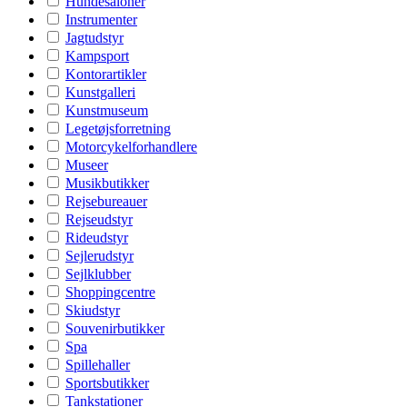
Hundesaloner
Instrumenter
Jagtudstyr
Kampsport
Kontorartikler
Kunstgalleri
Kunstmuseum
Legetøjsforretning
Motorcykelforhandlere
Museer
Musikbutikker
Rejsebureauer
Rejseudstyr
Rideudstyr
Sejlerudstyr
Sejlklubber
Shoppingcentre
Skiudstyr
Souvenirbutikker
Spa
Spillehaller
Sportsbutikker
Tankstationer