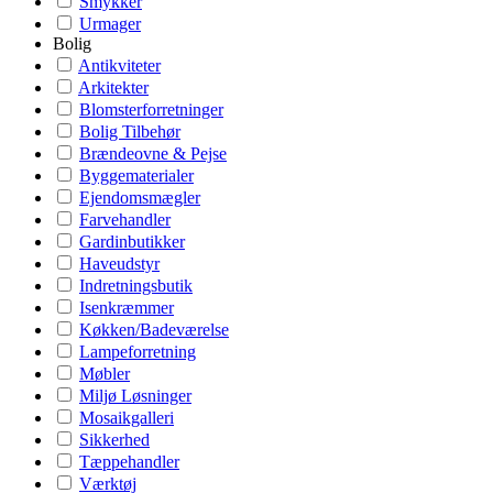
Smykker
Urmager
Bolig
Antikviteter
Arkitekter
Blomsterforretninger
Bolig Tilbehør
Brændeovne & Pejse
Byggematerialer
Ejendomsmægler
Farvehandler
Gardinbutikker
Haveudstyr
Indretningsbutik
Isenkræmmer
Køkken/Badeværelse
Lampeforretning
Møbler
Miljø Løsninger
Mosaikgalleri
Sikkerhed
Tæppehandler
Værktøj