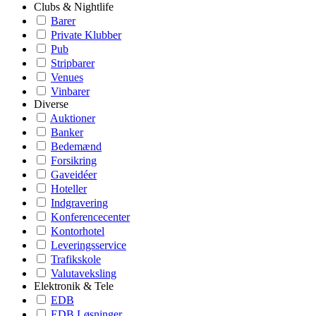
Clubs & Nightlife
Barer
Private Klubber
Pub
Stripbarer
Venues
Vinbarer
Diverse
Auktioner
Banker
Bedemænd
Forsikring
Gaveidéer
Hoteller
Indgravering
Konferencecenter
Kontorhotel
Leveringsservice
Trafikskole
Valutaveksling
Elektronik & Tele
EDB
EDB Løsninger