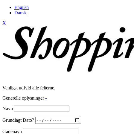
English
Dansk
X
Venligst udfyld alle felterne.
Generelle oplysninger
-
Navn
Grundlagt Dato?
Gadenavn