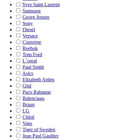
Yves Saint Laurent
Samsung
Georg Jensen
Sony
Diesel
Versace
Converse
Reebok
Tom Ford
L´oreal
Paul Smith
Asics
Elizabeth Arden
Ghd
Paco Rabanne
Balenciaga
Braun
LG
Chloé
Vans
Tiger of Sweden
Jean Paul Gaultier