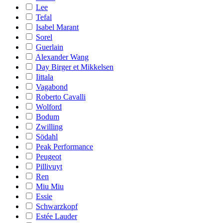
Lee
Tefal
Isabel Marant
Sorel
Guerlain
Alexander Wang
Day Birger et Mikkelsen
Iittala
Vagabond
Roberto Cavalli
Wolford
Bodum
Zwilling
Södahl
Peak Performance
Peugeot
Pillivuyt
Ren
Miu Miu
Essie
Schwarzkopf
Estée Lauder