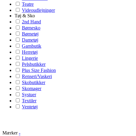
Teatre
Videoudlejninger
Tøj & Sko
2nd Hand
Børnesko
Børnetøj
Dametøj
Garnbutik
Herretøj
Lingerie
Pelsbutikker
Plus Size Fashion
Renseri/Vaskeri
Skobutikker
Skomager
Systuer
Textiler
Ventetøj
Mærker
-