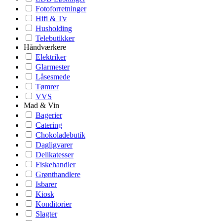
Fotoforretninger
Hifi & Tv
Husholding
Telebutikker
Håndværkere
Elektriker
Glarmester
Låsesmede
Tømrer
VVS
Mad & Vin
Bagerier
Catering
Chokoladebutik
Dagligvarer
Delikatesser
Fiskehandler
Grønthandlere
Isbarer
Kiosk
Konditorier
Slagter