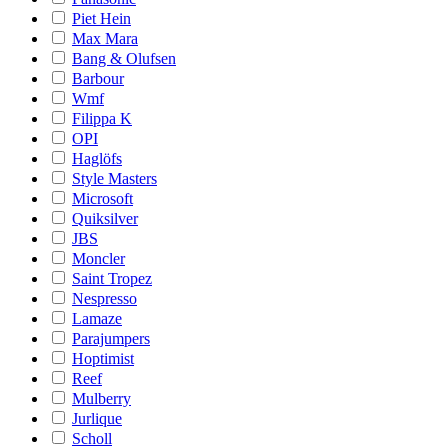
Piet Hein
Max Mara
Bang & Olufsen
Barbour
Wmf
Filippa K
OPI
Haglöfs
Style Masters
Microsoft
Quiksilver
JBS
Moncler
Saint Tropez
Nespresso
Lamaze
Parajumpers
Hoptimist
Reef
Mulberry
Jurlique
Scholl