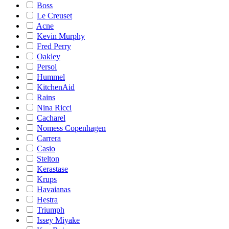
Boss
Le Creuset
Acne
Kevin Murphy
Fred Perry
Oakley
Persol
Hummel
KitchenAid
Rains
Nina Ricci
Cacharel
Nomess Copenhagen
Carrera
Casio
Stelton
Kerastase
Krups
Havaianas
Hestra
Triumph
Issey Miyake