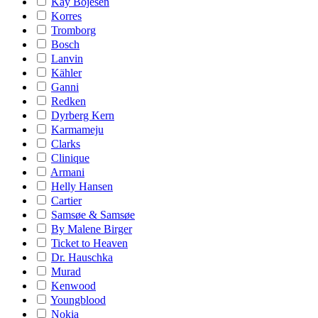
Kay Bojesen
Korres
Tromborg
Bosch
Lanvin
Kähler
Ganni
Redken
Dyrberg Kern
Karmameju
Clarks
Clinique
Armani
Helly Hansen
Cartier
Samsøe & Samsøe
By Malene Birger
Ticket to Heaven
Dr. Hauschka
Murad
Kenwood
Youngblood
Nokia