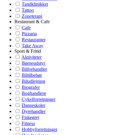
Tandklinikker
Tattoo
Zoneterapi
Restaurant & Cafe
Cafe
Pizzaria
Restauranter
Take Away
Sport & Fritid
Aktiviteter
Børneudstyr
Bilforhandler
Biltilbehør
Biludlejning
Biografer
Boghandlere
Cykelforretninger
Danseskoler
Dyrehandler
Fiskegrej
Fitness
Hobbyforretninger