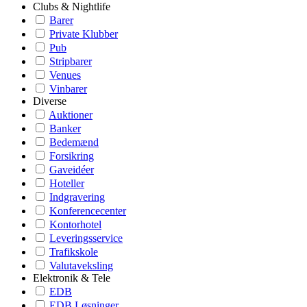
Clubs & Nightlife
Barer
Private Klubber
Pub
Stripbarer
Venues
Vinbarer
Diverse
Auktioner
Banker
Bedemænd
Forsikring
Gaveidéer
Hoteller
Indgravering
Konferencecenter
Kontorhotel
Leveringsservice
Trafikskole
Valutaveksling
Elektronik & Tele
EDB
EDB Løsninger