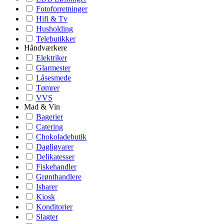
Fotoforretninger
Hifi & Tv
Husholding
Telebutikker
Håndværkere
Elektriker
Glarmester
Låsesmede
Tømrer
VVS
Mad & Vin
Bagerier
Catering
Chokoladebutik
Dagligvarer
Delikatesser
Fiskehandler
Grønthandlere
Isbarer
Kiosk
Konditorier
Slagter