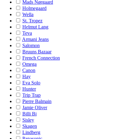
Mads Nørgaard
Holmegaard
Wella
St. Tropez
Helmut Lang
Teva
Armani Jeans
Salomon
Bruuns Bazaar
French Connection
Omega
Canon
Hay
Eva Solo
Hunter
Trip Trap
Pierre Balmain
Jamie Oliver
Billi Bi
Sisley
Skagen
Lindberg
Panasonic