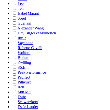
Lee
Tefal
Isabel Marant
Sorel
Guerlain
Alexander Wang
Day Birger et Mikkelsen
Iittala
Vagabond
Roberto Cavalli
Wolford
Bodum
Zwilling
Södahl
Peak Performance
Peugeot
Pillivuyt
Ren
Miu Miu
Essie
Schwarzkopf
Estée Lauder