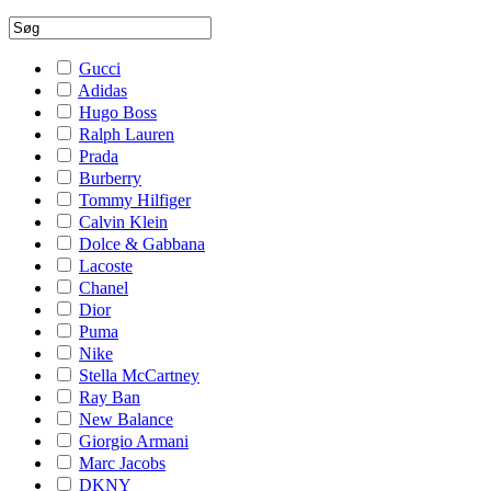
Gucci
Adidas
Hugo Boss
Ralph Lauren
Prada
Burberry
Tommy Hilfiger
Calvin Klein
Dolce & Gabbana
Lacoste
Chanel
Dior
Puma
Nike
Stella McCartney
Ray Ban
New Balance
Giorgio Armani
Marc Jacobs
DKNY