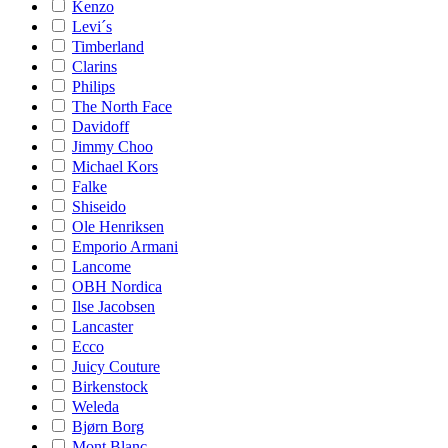
Kenzo
Levi´s
Timberland
Clarins
Philips
The North Face
Davidoff
Jimmy Choo
Michael Kors
Falke
Shiseido
Ole Henriksen
Emporio Armani
Lancome
OBH Nordica
Ilse Jacobsen
Lancaster
Ecco
Juicy Couture
Birkenstock
Weleda
Bjørn Borg
Mont Blanc