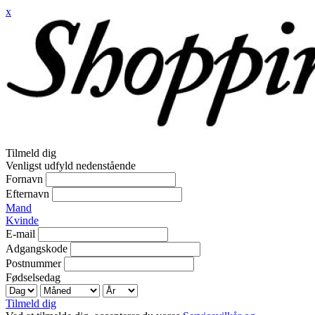
x
Tilmeld dig
Venligst udfyld nedenstående
Fornavn
Efternavn
Mand
Kvinde
E-mail
Adgangskode
Postnummer
Fødselsedag
Tilmeld dig