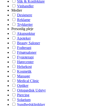
Slik & Konfekture
Vinhandler
Medier
Designere
Reklame
Trykkerier
Personlig pleje
Akupunktur
Apoteker
Beauty Saloner
Fodterapi
Frisørsaloner
Fysioterapi
Hørecenter
Helsekost
Kosmetik
Massage
Medical Clinic
Optiker
Ortopædisk Udstyr
Piercing
Solarium
Sundhedsklinikker