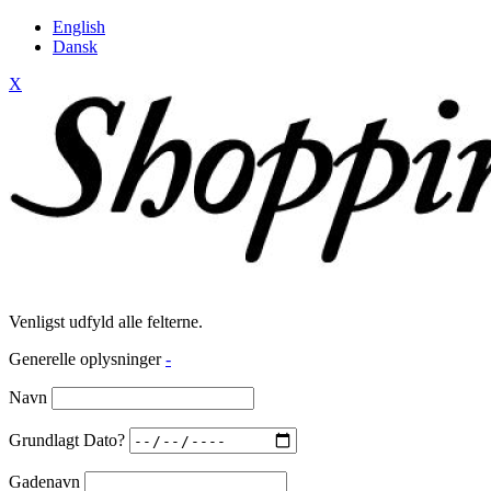
English
Dansk
X
Venligst udfyld alle felterne.
Generelle oplysninger
-
Navn
Grundlagt Dato?
Gadenavn