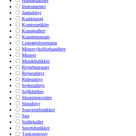
Hundesaloner
Instrumenter
Jagtudstyr
Kampsport
Kontorartikler
Kunstgalleri
Kunstmuseum
Legetøjsforretning
Motorcykelforhandlere
Museer
Musikbutikker
Rejsebureauer
Rejseudstyr
Rideudstyr
Sejlerudstyr
Sejlklubber
Shoppingcentre
Skiudstyr
Souvenirbutikker
Spa
Spillehaller
Sportsbutikker
Tankstationer