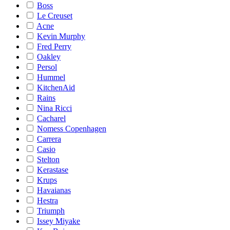
Boss
Le Creuset
Acne
Kevin Murphy
Fred Perry
Oakley
Persol
Hummel
KitchenAid
Rains
Nina Ricci
Cacharel
Nomess Copenhagen
Carrera
Casio
Stelton
Kerastase
Krups
Havaianas
Hestra
Triumph
Issey Miyake