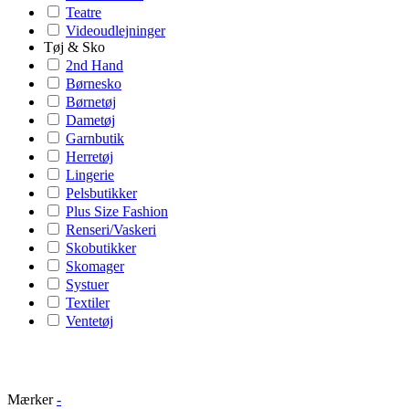
Teatre
Videoudlejninger
Tøj & Sko
2nd Hand
Børnesko
Børnetøj
Dametøj
Garnbutik
Herretøj
Lingerie
Pelsbutikker
Plus Size Fashion
Renseri/Vaskeri
Skobutikker
Skomager
Systuer
Textiler
Ventetøj
Mærker
-