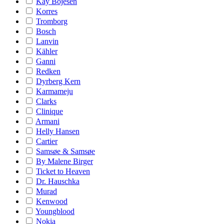
Kay Bojesen
Korres
Tromborg
Bosch
Lanvin
Kähler
Ganni
Redken
Dyrberg Kern
Karmameju
Clarks
Clinique
Armani
Helly Hansen
Cartier
Samsøe & Samsøe
By Malene Birger
Ticket to Heaven
Dr. Hauschka
Murad
Kenwood
Youngblood
Nokia