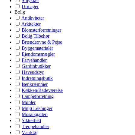
Smykker
Urmager
Bolig
Antikviteter
Arkitekter
Blomsterforretninger
Bolig Tilbehør
Brændeovne & Pejse
Byggematerialer
Ejendomsmægler
Farvehandler
Gardinbutikker
Haveudstyr
Indretningsbutik
Isenkræmmer
Køkken/Badeværelse
Lampeforretning
Møbler
Miljø Løsninger
Mosaikgalleri
Sikkerhed
Tæppehandler
Værktøj