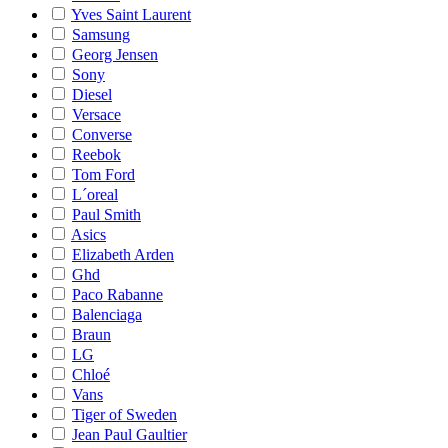
Yves Saint Laurent
Samsung
Georg Jensen
Sony
Diesel
Versace
Converse
Reebok
Tom Ford
L´oreal
Paul Smith
Asics
Elizabeth Arden
Ghd
Paco Rabanne
Balenciaga
Braun
LG
Chloé
Vans
Tiger of Sweden
Jean Paul Gaultier