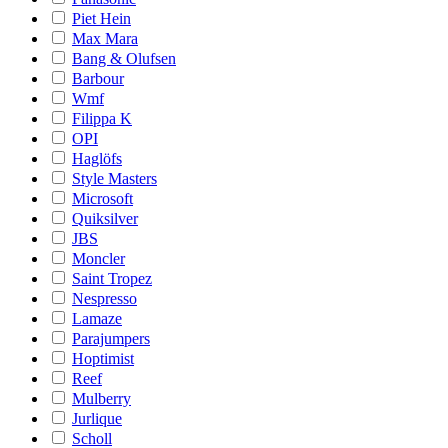
Piet Hein
Max Mara
Bang & Olufsen
Barbour
Wmf
Filippa K
OPI
Haglöfs
Style Masters
Microsoft
Quiksilver
JBS
Moncler
Saint Tropez
Nespresso
Lamaze
Parajumpers
Hoptimist
Reef
Mulberry
Jurlique
Scholl