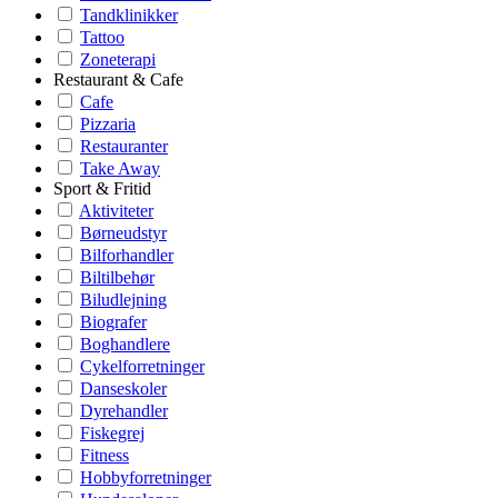
Tandklinikker
Tattoo
Zoneterapi
Restaurant & Cafe
Cafe
Pizzaria
Restauranter
Take Away
Sport & Fritid
Aktiviteter
Børneudstyr
Bilforhandler
Biltilbehør
Biludlejning
Biografer
Boghandlere
Cykelforretninger
Danseskoler
Dyrehandler
Fiskegrej
Fitness
Hobbyforretninger