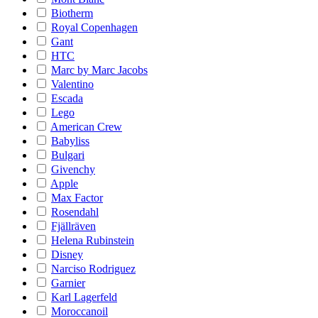
Biotherm
Royal Copenhagen
Gant
HTC
Marc by Marc Jacobs
Valentino
Escada
Lego
American Crew
Babyliss
Bulgari
Givenchy
Apple
Max Factor
Rosendahl
Fjällräven
Helena Rubinstein
Disney
Narciso Rodriguez
Garnier
Karl Lagerfeld
Moroccanoil