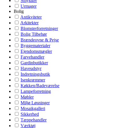
Smykker
Urmager
Bolig
Antikviteter
Arkitekter
Blomsterforretninger
Bolig Tilbehør
Brændeovne & Pejse
Byggematerialer
Ejendomsmægler
Farvehandler
Gardinbutikker
Haveudstyr
Indretningsbutik
Isenkræmmer
Køkken/Badeværelse
Lampeforretning
Møbler
Miljø Løsninger
Mosaikgalleri
Sikkerhed
Tæppehandler
Værktøj