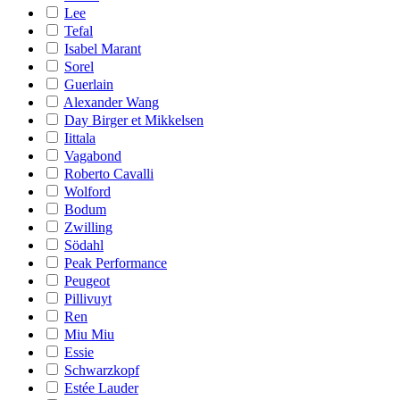
Lee
Tefal
Isabel Marant
Sorel
Guerlain
Alexander Wang
Day Birger et Mikkelsen
Iittala
Vagabond
Roberto Cavalli
Wolford
Bodum
Zwilling
Södahl
Peak Performance
Peugeot
Pillivuyt
Ren
Miu Miu
Essie
Schwarzkopf
Estée Lauder