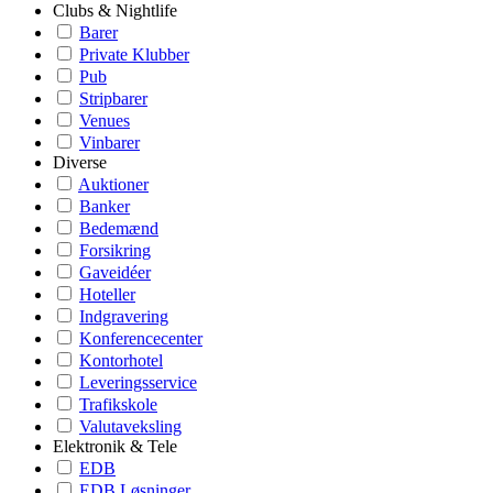
Clubs & Nightlife
Barer
Private Klubber
Pub
Stripbarer
Venues
Vinbarer
Diverse
Auktioner
Banker
Bedemænd
Forsikring
Gaveidéer
Hoteller
Indgravering
Konferencecenter
Kontorhotel
Leveringsservice
Trafikskole
Valutaveksling
Elektronik & Tele
EDB
EDB Løsninger