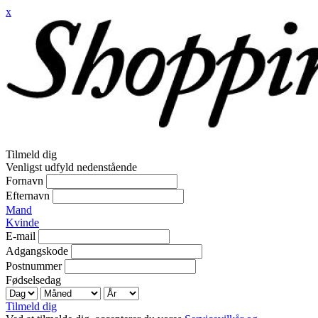
x
Tilmeld dig
Venligst udfyld nedenstående
Fornavn
Efternavn
Mand
Kvinde
E-mail
Adgangskode
Postnummer
Fødselsedag
Tilmeld dig