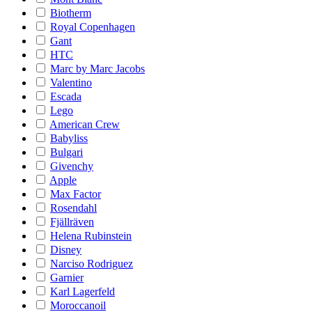
Biotherm
Royal Copenhagen
Gant
HTC
Marc by Marc Jacobs
Valentino
Escada
Lego
American Crew
Babyliss
Bulgari
Givenchy
Apple
Max Factor
Rosendahl
Fjällräven
Helena Rubinstein
Disney
Narciso Rodriguez
Garnier
Karl Lagerfeld
Moroccanoil