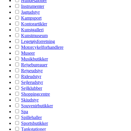
Hundesaloner
Instrumenter
Jagtudstyr
Kampsport
Kontorartikler
Kunstgalleri
Kunstmuseum
Legetøjsforretning
Motorcykelforhandlere
Museer
Musikbutikker
Rejsebureauer
Rejseudstyr
Rideudstyr
Sejlerudstyr
Sejlklubber
Shoppingcentre
Skiudstyr
Souvenirbutikker
Spa
Spillehaller
Sportsbutikker
Tankstationer