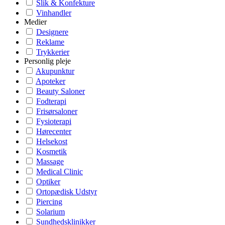
Slik & Konfekture
Vinhandler
Medier
Designere
Reklame
Trykkerier
Personlig pleje
Akupunktur
Apoteker
Beauty Saloner
Fodterapi
Frisørsaloner
Fysioterapi
Hørecenter
Helsekost
Kosmetik
Massage
Medical Clinic
Optiker
Ortopædisk Udstyr
Piercing
Solarium
Sundhedsklinikker