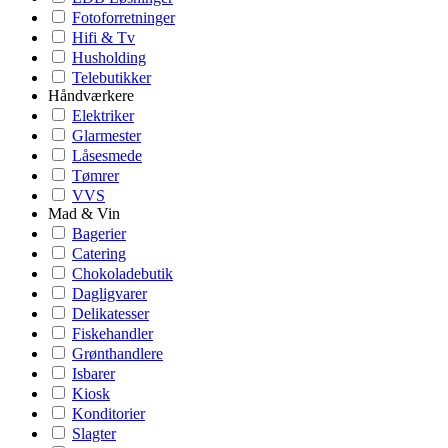
Fotoforretninger
Hifi & Tv
Husholding
Telebutikker
Håndværkere
Elektriker
Glarmester
Låsesmede
Tømrer
VVS
Mad & Vin
Bagerier
Catering
Chokoladebutik
Dagligvarer
Delikatesser
Fiskehandler
Grønthandlere
Isbarer
Kiosk
Konditorier
Slagter