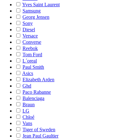
Yves Saint Laurent
Samsung
Georg Jensen
Sony
Diesel
Versace
Converse
Reebok
Tom Ford
L´oreal
Paul Smith
Asics
Elizabeth Arden
Ghd
Paco Rabanne
Balenciaga
Braun
LG
Chloé
Vans
Tiger of Sweden
Jean Paul Gaultier