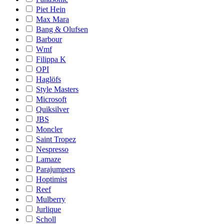
Piet Hein
Max Mara
Bang & Olufsen
Barbour
Wmf
Filippa K
OPI
Haglöfs
Style Masters
Microsoft
Quiksilver
JBS
Moncler
Saint Tropez
Nespresso
Lamaze
Parajumpers
Hoptimist
Reef
Mulberry
Jurlique
Scholl