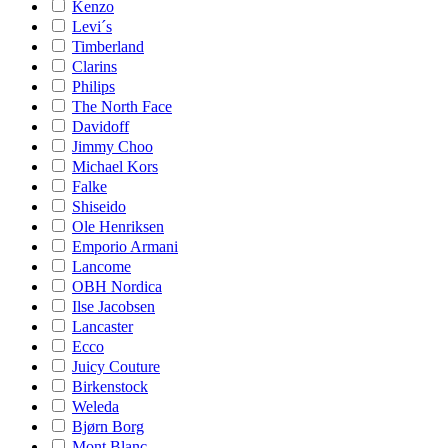
Kenzo
Levi´s
Timberland
Clarins
Philips
The North Face
Davidoff
Jimmy Choo
Michael Kors
Falke
Shiseido
Ole Henriksen
Emporio Armani
Lancome
OBH Nordica
Ilse Jacobsen
Lancaster
Ecco
Juicy Couture
Birkenstock
Weleda
Bjørn Borg
Mont Blanc