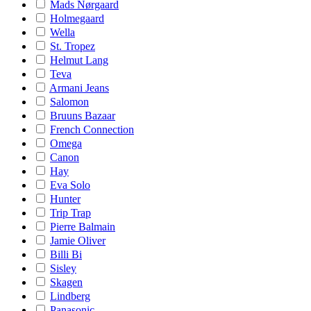
Mads Nørgaard
Holmegaard
Wella
St. Tropez
Helmut Lang
Teva
Armani Jeans
Salomon
Bruuns Bazaar
French Connection
Omega
Canon
Hay
Eva Solo
Hunter
Trip Trap
Pierre Balmain
Jamie Oliver
Billi Bi
Sisley
Skagen
Lindberg
Panasonic