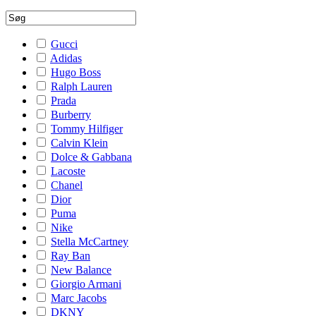
Gucci
Adidas
Hugo Boss
Ralph Lauren
Prada
Burberry
Tommy Hilfiger
Calvin Klein
Dolce & Gabbana
Lacoste
Chanel
Dior
Puma
Nike
Stella McCartney
Ray Ban
New Balance
Giorgio Armani
Marc Jacobs
DKNY