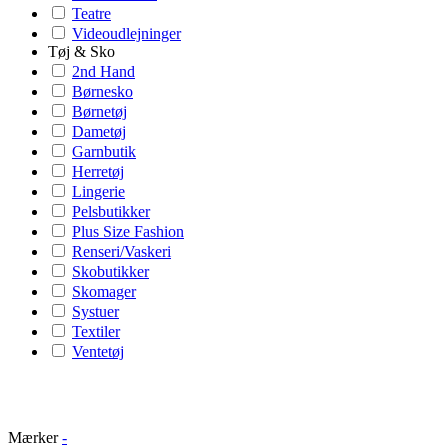
Teatre
Videoudlejninger
Tøj & Sko
2nd Hand
Børnesko
Børnetøj
Dametøj
Garnbutik
Herretøj
Lingerie
Pelsbutikker
Plus Size Fashion
Renseri/Vaskeri
Skobutikker
Skomager
Systuer
Textiler
Ventetøj
Mærker
-