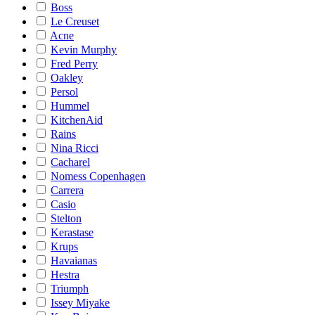
Boss
Le Creuset
Acne
Kevin Murphy
Fred Perry
Oakley
Persol
Hummel
KitchenAid
Rains
Nina Ricci
Cacharel
Nomess Copenhagen
Carrera
Casio
Stelton
Kerastase
Krups
Havaianas
Hestra
Triumph
Issey Miyake