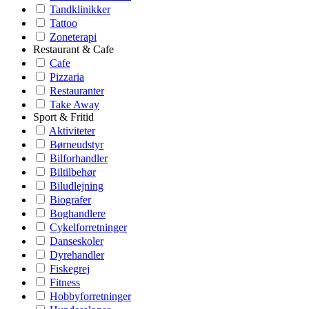
Tandklinikker
Tattoo
Zoneterapi
Restaurant & Cafe
Cafe
Pizzaria
Restauranter
Take Away
Sport & Fritid
Aktiviteter
Børneudstyr
Bilforhandler
Biltilbehør
Biludlejning
Biografer
Boghandlere
Cykelforretninger
Danseskoler
Dyrehandler
Fiskegrej
Fitness
Hobbyforretninger