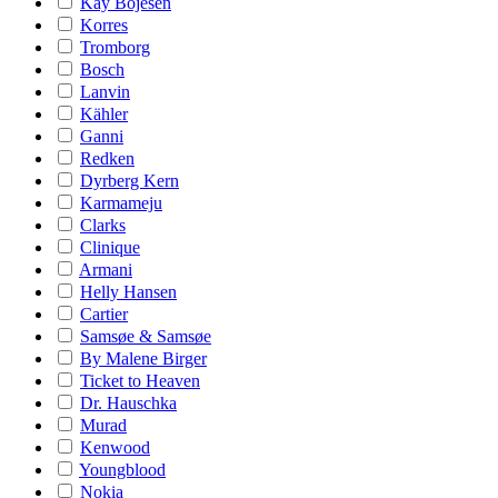
Kay Bojesen
Korres
Tromborg
Bosch
Lanvin
Kähler
Ganni
Redken
Dyrberg Kern
Karmameju
Clarks
Clinique
Armani
Helly Hansen
Cartier
Samsøe & Samsøe
By Malene Birger
Ticket to Heaven
Dr. Hauschka
Murad
Kenwood
Youngblood
Nokia