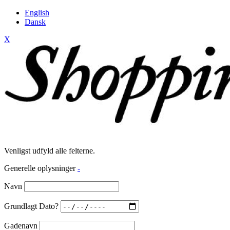
English
Dansk
X
Venligst udfyld alle felterne.
Generelle oplysninger
-
Navn
Grundlagt Dato?
Gadenavn