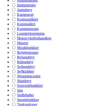
Hundesaloner
Instrumenter
Jagtudstyr
Kampsport
Kontorartikler
Kunstgalleri
Kunstmuseum
Legetøjsforretning
Motorcykelforhandlere
Museer
Musikbutikker
Rejsebureauer
Rejseudstyr
Rideudstyr
Sejlerudstyr
Sejlklubber
Shoppingcentre
Skiudstyr
Souvenirbutikker
Spa
Spillehaller
Sportsbutikker
Tankstationer