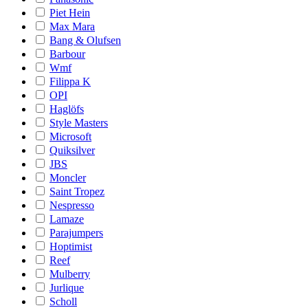
Piet Hein
Max Mara
Bang & Olufsen
Barbour
Wmf
Filippa K
OPI
Haglöfs
Style Masters
Microsoft
Quiksilver
JBS
Moncler
Saint Tropez
Nespresso
Lamaze
Parajumpers
Hoptimist
Reef
Mulberry
Jurlique
Scholl