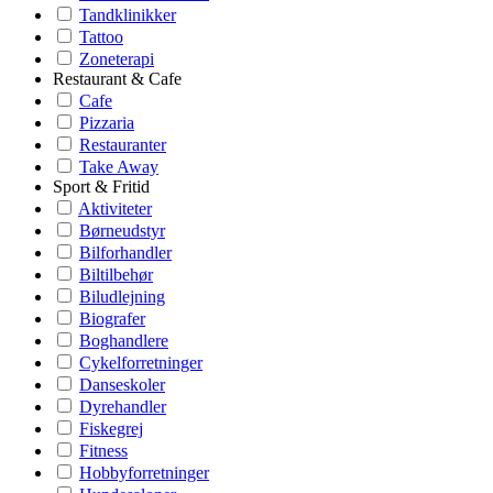
Tandklinikker
Tattoo
Zoneterapi
Restaurant & Cafe
Cafe
Pizzaria
Restauranter
Take Away
Sport & Fritid
Aktiviteter
Børneudstyr
Bilforhandler
Biltilbehør
Biludlejning
Biografer
Boghandlere
Cykelforretninger
Danseskoler
Dyrehandler
Fiskegrej
Fitness
Hobbyforretninger