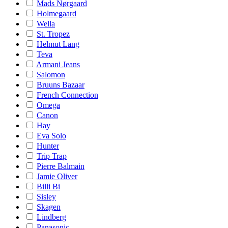
Mads Nørgaard
Holmegaard
Wella
St. Tropez
Helmut Lang
Teva
Armani Jeans
Salomon
Bruuns Bazaar
French Connection
Omega
Canon
Hay
Eva Solo
Hunter
Trip Trap
Pierre Balmain
Jamie Oliver
Billi Bi
Sisley
Skagen
Lindberg
Panasonic