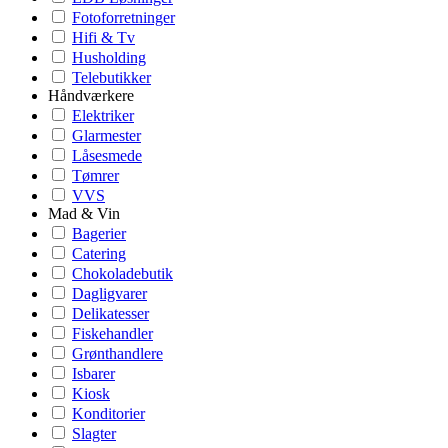
Fotoforretninger
Hifi & Tv
Husholding
Telebutikker
Håndværkere
Elektriker
Glarmester
Låsesmede
Tømrer
VVS
Mad & Vin
Bagerier
Catering
Chokoladebutik
Dagligvarer
Delikatesser
Fiskehandler
Grønthandlere
Isbarer
Kiosk
Konditorier
Slagter