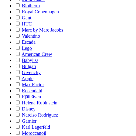
Biotherm
Royal Copenhagen
Gant
HTC
Marc by Marc Jacobs
Valentino
Escada
Lego
American Crew
Babyliss
Bulgari
Givenchy
Apple
Max Factor
Rosendahl
Fjällräven
Helena Rubinstein
Disney
Narciso Rodriguez
Garnier
Karl Lagerfeld
Moroccanoil