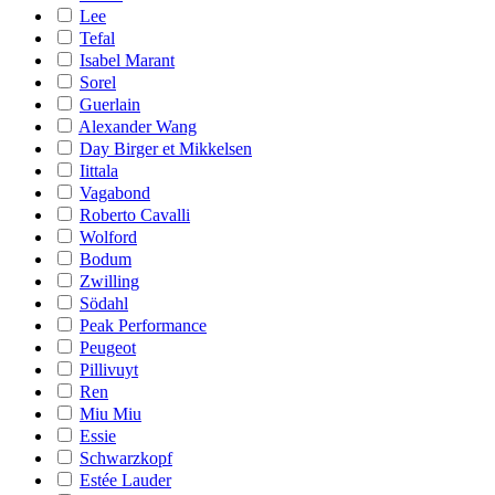
Lee
Tefal
Isabel Marant
Sorel
Guerlain
Alexander Wang
Day Birger et Mikkelsen
Iittala
Vagabond
Roberto Cavalli
Wolford
Bodum
Zwilling
Södahl
Peak Performance
Peugeot
Pillivuyt
Ren
Miu Miu
Essie
Schwarzkopf
Estée Lauder