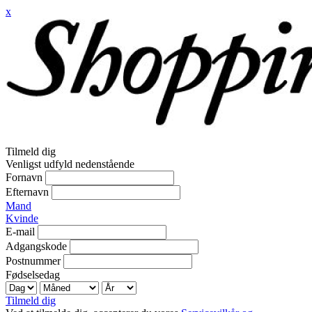
x
Tilmeld dig
Venligst udfyld nedenstående
Fornavn
Efternavn
Mand
Kvinde
E-mail
Adgangskode
Postnummer
Fødselsedag
Tilmeld dig