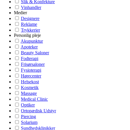
Slik & Konfekture
Vinhandler
Medier
Designere
Reklame
Trykkerier
Personlig pleje
Akupunktur
Apoteker
Beauty Saloner
Fodterapi
Frisørsaloner
Fysioterapi
Hørecenter
Helsekost
Kosmetik
Massage
Medical Clinic
Optiker
Ortopædisk Udstyr
Piercing
Solarium
Sundhedsklinikker