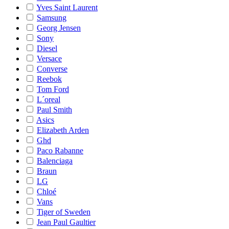
Yves Saint Laurent
Samsung
Georg Jensen
Sony
Diesel
Versace
Converse
Reebok
Tom Ford
L´oreal
Paul Smith
Asics
Elizabeth Arden
Ghd
Paco Rabanne
Balenciaga
Braun
LG
Chloé
Vans
Tiger of Sweden
Jean Paul Gaultier