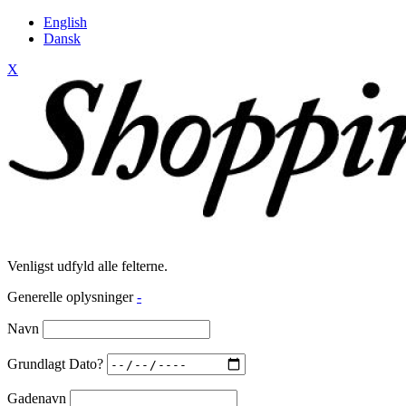
English
Dansk
X
Venligst udfyld alle felterne.
Generelle oplysninger
-
Navn
Grundlagt Dato?
Gadenavn