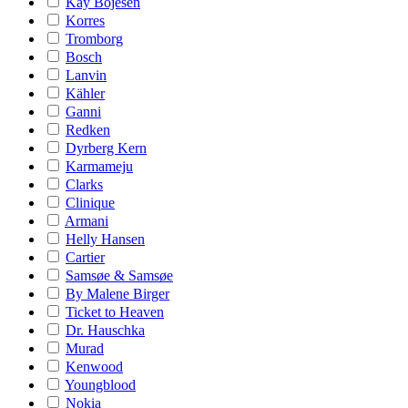
Kay Bojesen
Korres
Tromborg
Bosch
Lanvin
Kähler
Ganni
Redken
Dyrberg Kern
Karmameju
Clarks
Clinique
Armani
Helly Hansen
Cartier
Samsøe & Samsøe
By Malene Birger
Ticket to Heaven
Dr. Hauschka
Murad
Kenwood
Youngblood
Nokia