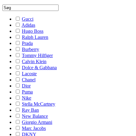
Gucci
Adidas
Hugo Boss
Ralph Lauren
Prada
Burberry
Tommy Hilfiger
Calvin Klein
Dolce & Gabbana
Lacoste
Chanel
Dior
Puma
Nike
Stella McCartney
Ray Ban
New Balance
Giorgio Armani
Marc Jacobs
DKNY