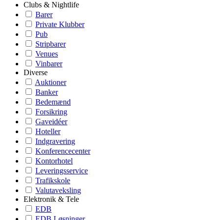
Clubs & Nightlife
Barer
Private Klubber
Pub
Stripbarer
Venues
Vinbarer
Diverse
Auktioner
Banker
Bedemænd
Forsikring
Gaveidéer
Hoteller
Indgravering
Konferencecenter
Kontorhotel
Leveringsservice
Trafikskole
Valutaveksling
Elektronik & Tele
EDB
EDB Løsninger