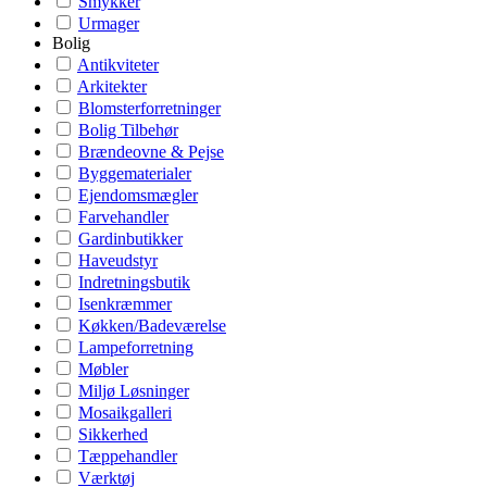
Smykker
Urmager
Bolig
Antikviteter
Arkitekter
Blomsterforretninger
Bolig Tilbehør
Brændeovne & Pejse
Byggematerialer
Ejendomsmægler
Farvehandler
Gardinbutikker
Haveudstyr
Indretningsbutik
Isenkræmmer
Køkken/Badeværelse
Lampeforretning
Møbler
Miljø Løsninger
Mosaikgalleri
Sikkerhed
Tæppehandler
Værktøj