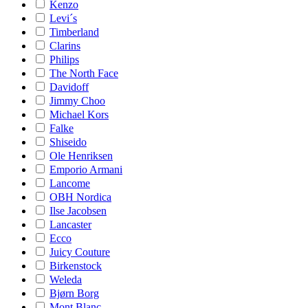
Kenzo
Levi´s
Timberland
Clarins
Philips
The North Face
Davidoff
Jimmy Choo
Michael Kors
Falke
Shiseido
Ole Henriksen
Emporio Armani
Lancome
OBH Nordica
Ilse Jacobsen
Lancaster
Ecco
Juicy Couture
Birkenstock
Weleda
Bjørn Borg
Mont Blanc