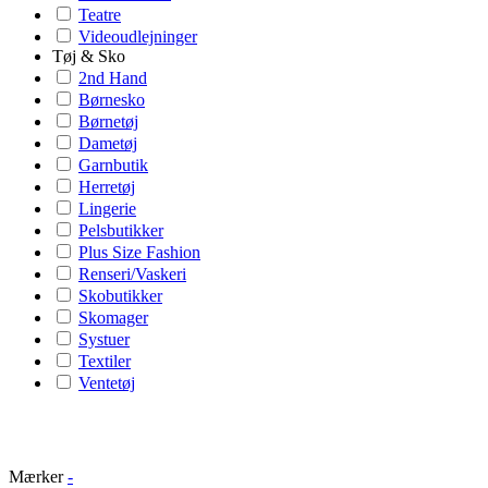
Teatre
Videoudlejninger
Tøj & Sko
2nd Hand
Børnesko
Børnetøj
Dametøj
Garnbutik
Herretøj
Lingerie
Pelsbutikker
Plus Size Fashion
Renseri/Vaskeri
Skobutikker
Skomager
Systuer
Textiler
Ventetøj
Mærker
-