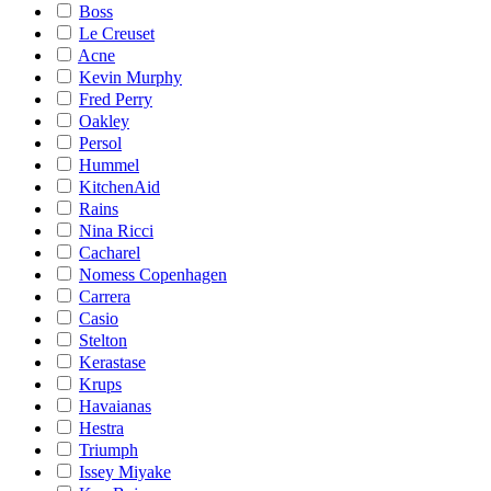
Boss
Le Creuset
Acne
Kevin Murphy
Fred Perry
Oakley
Persol
Hummel
KitchenAid
Rains
Nina Ricci
Cacharel
Nomess Copenhagen
Carrera
Casio
Stelton
Kerastase
Krups
Havaianas
Hestra
Triumph
Issey Miyake