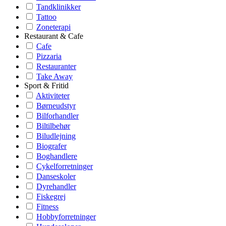
Tandklinikker
Tattoo
Zoneterapi
Restaurant & Cafe
Cafe
Pizzaria
Restauranter
Take Away
Sport & Fritid
Aktiviteter
Børneudstyr
Bilforhandler
Biltilbehør
Biludlejning
Biografer
Boghandlere
Cykelforretninger
Danseskoler
Dyrehandler
Fiskegrej
Fitness
Hobbyforretninger