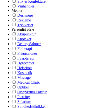
Slik & Konfekture
Vinhandler
Medier
Designere
Reklame
Trykkerier
Personlig pleje
Akupunktur
Apoteker
Beauty Saloner
Fodterapi
Frisørsaloner
Fysioterapi
Hørecenter
Helsekost
Kosmetik
Massage
Medical Clinic
Optiker
Ortopædisk Udstyr
Piercing
Solarium
Sundhedsklinikker