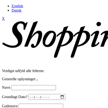
English
Dansk
X
Venligst udfyld alle felterne.
Generelle oplysninger
-
Navn
Grundlagt Dato?
Gadenavn