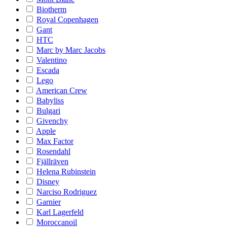
Biotherm
Royal Copenhagen
Gant
HTC
Marc by Marc Jacobs
Valentino
Escada
Lego
American Crew
Babyliss
Bulgari
Givenchy
Apple
Max Factor
Rosendahl
Fjällräven
Helena Rubinstein
Disney
Narciso Rodriguez
Garnier
Karl Lagerfeld
Moroccanoil