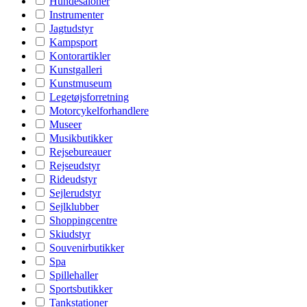
Hundesaloner
Instrumenter
Jagtudstyr
Kampsport
Kontorartikler
Kunstgalleri
Kunstmuseum
Legetøjsforretning
Motorcykelforhandlere
Museer
Musikbutikker
Rejsebureauer
Rejseudstyr
Rideudstyr
Sejlerudstyr
Sejlklubber
Shoppingcentre
Skiudstyr
Souvenirbutikker
Spa
Spillehaller
Sportsbutikker
Tankstationer