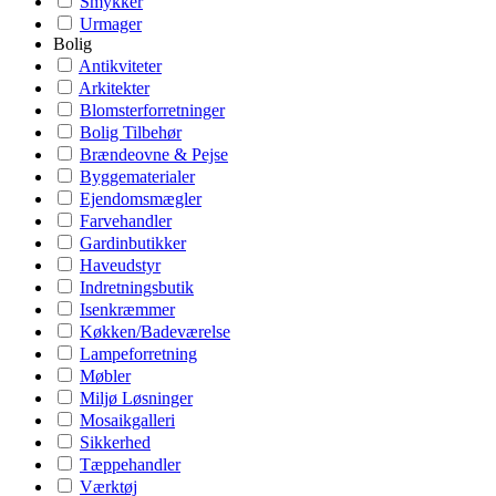
Smykker
Urmager
Bolig
Antikviteter
Arkitekter
Blomsterforretninger
Bolig Tilbehør
Brændeovne & Pejse
Byggematerialer
Ejendomsmægler
Farvehandler
Gardinbutikker
Haveudstyr
Indretningsbutik
Isenkræmmer
Køkken/Badeværelse
Lampeforretning
Møbler
Miljø Løsninger
Mosaikgalleri
Sikkerhed
Tæppehandler
Værktøj