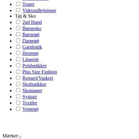
Teatre
Videoudlejninger
Tøj & Sko
2nd Hand
Børnesko
Børnetøj
Dametøj
Garnbutik
Herretøj
Lingerie
Pelsbutikker
Plus Size Fashion
Renseri/Vaskeri
Skobutikker
Skomager
Systuer
Textiler
Ventetøj
Mærker
-