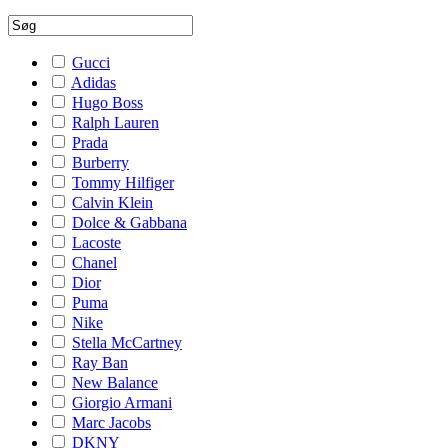
Gucci
Adidas
Hugo Boss
Ralph Lauren
Prada
Burberry
Tommy Hilfiger
Calvin Klein
Dolce & Gabbana
Lacoste
Chanel
Dior
Puma
Nike
Stella McCartney
Ray Ban
New Balance
Giorgio Armani
Marc Jacobs
DKNY