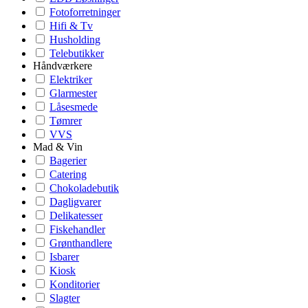
Fotoforretninger
Hifi & Tv
Husholding
Telebutikker
Håndværkere
Elektriker
Glarmester
Låsesmede
Tømrer
VVS
Mad & Vin
Bagerier
Catering
Chokoladebutik
Dagligvarer
Delikatesser
Fiskehandler
Grønthandlere
Isbarer
Kiosk
Konditorier
Slagter