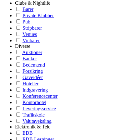
Clubs & Nightlife
Barer
Private Klubber
Pub
Stripbarer
Venues
Vinbarer
Diverse
Auktioner
Banker
Bedemænd
Forsikring
Gaveidéer
Hoteller
Indgravering
Konferencecenter
Kontorhotel
Leveringsservice
Trafikskole
Valutaveksling
Elektronik & Tele
EDB
EDB Løsninger