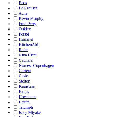
Boss
Le Creuset
Acne
Kevin Murphy
Fred Perry
Oakley
Persol
Hummel
KitchenAid
Rains
Nina Ricci
Cacharel
Nomess Copenhagen
Carrera
Casio
Stelton
Kerastase
Krups
Havaianas
Hestra
Triumph
Issey Miyake