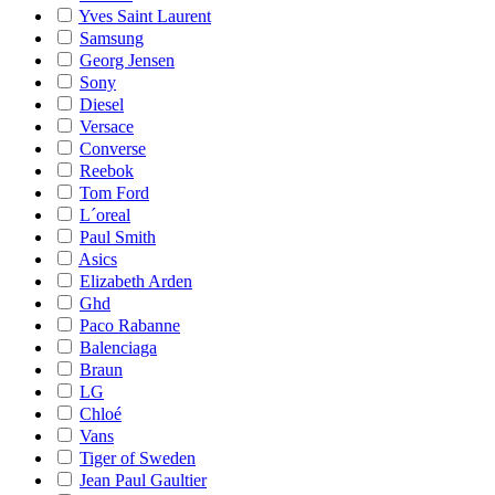
Yves Saint Laurent
Samsung
Georg Jensen
Sony
Diesel
Versace
Converse
Reebok
Tom Ford
L´oreal
Paul Smith
Asics
Elizabeth Arden
Ghd
Paco Rabanne
Balenciaga
Braun
LG
Chloé
Vans
Tiger of Sweden
Jean Paul Gaultier