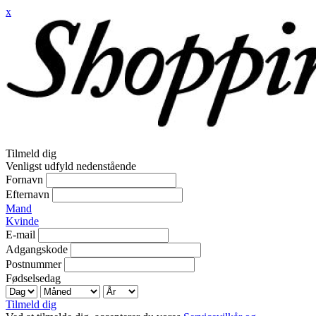
x
Tilmeld dig
Venligst udfyld nedenstående
Fornavn
Efternavn
Mand
Kvinde
E-mail
Adgangskode
Postnummer
Fødselsedag
Tilmeld dig