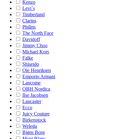
Kenzo
Levi´s
Timberland
Clarins
Philips
The North Face
Davidoff
Jimmy Choo
Michael Kors
Falke
Shiseido
Ole Henriksen
Emporio Armani
Lancome
OBH Nordica
Ilse Jacobsen
Lancaster
Ecco
Juicy Couture
Birkenstock
Weleda
Bjørn Borg
Mont Blanc