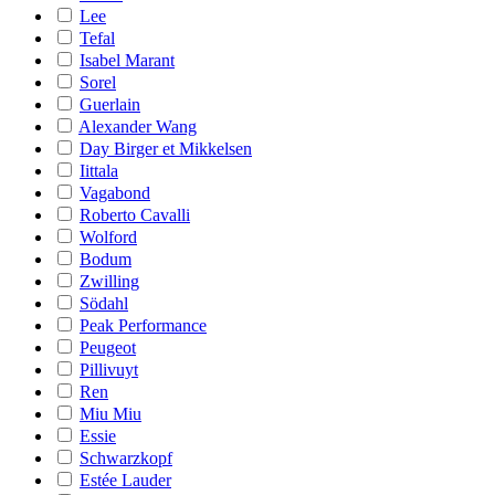
Lee
Tefal
Isabel Marant
Sorel
Guerlain
Alexander Wang
Day Birger et Mikkelsen
Iittala
Vagabond
Roberto Cavalli
Wolford
Bodum
Zwilling
Södahl
Peak Performance
Peugeot
Pillivuyt
Ren
Miu Miu
Essie
Schwarzkopf
Estée Lauder