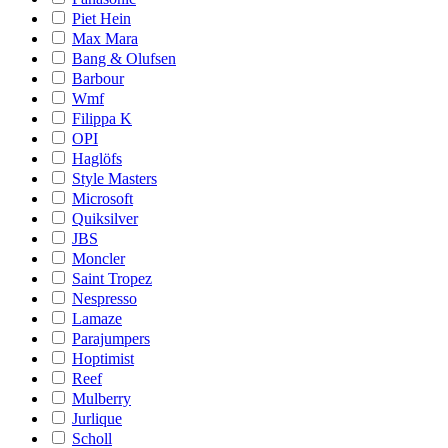
Piet Hein
Max Mara
Bang & Olufsen
Barbour
Wmf
Filippa K
OPI
Haglöfs
Style Masters
Microsoft
Quiksilver
JBS
Moncler
Saint Tropez
Nespresso
Lamaze
Parajumpers
Hoptimist
Reef
Mulberry
Jurlique
Scholl