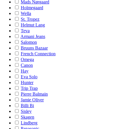
Mads Nørgaard
Holmegaard
Wella
St. Tropez
Helmut Lang
Teva
Armani Jeans
Salomon
Bruuns Bazaar
French Connection
Omega
Canon
Hay
Eva Solo
Hunter
Trip Trap
Pierre Balmain
Jamie Oliver
Billi Bi
Sisley
Skagen
Lindberg
Panasonic