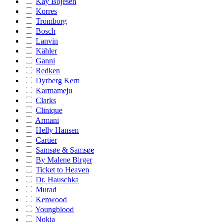
Kay Bojesen
Korres
Tromborg
Bosch
Lanvin
Kähler
Ganni
Redken
Dyrberg Kern
Karmameju
Clarks
Clinique
Armani
Helly Hansen
Cartier
Samsøe & Samsøe
By Malene Birger
Ticket to Heaven
Dr. Hauschka
Murad
Kenwood
Youngblood
Nokia