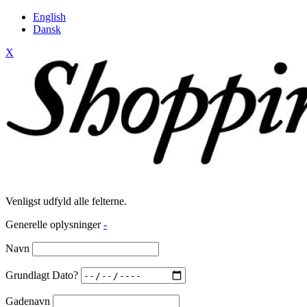
English
Dansk
X
Venligst udfyld alle felterne.
Generelle oplysninger
-
Navn
Grundlagt Dato?
Gadenavn