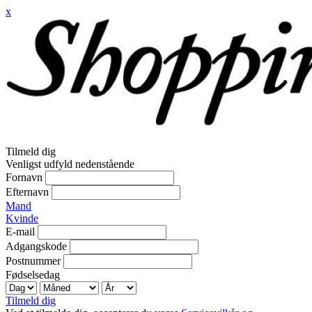
x
Tilmeld dig
Venligst udfyld nedenstående
Fornavn
Efternavn
Mand
Kvinde
E-mail
Adgangskode
Postnummer
Fødselsedag
Tilmeld dig