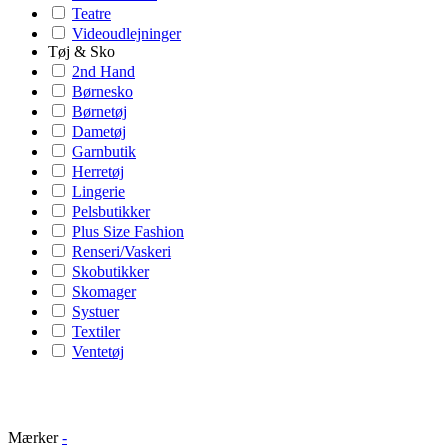
Teatre
Videoudlejninger
Tøj & Sko
2nd Hand
Børnesko
Børnetøj
Dametøj
Garnbutik
Herretøj
Lingerie
Pelsbutikker
Plus Size Fashion
Renseri/Vaskeri
Skobutikker
Skomager
Systuer
Textiler
Ventetøj
Mærker
-