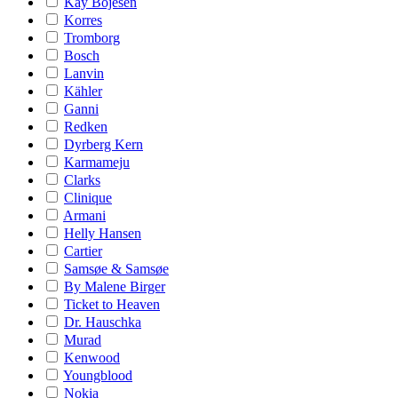
Kay Bojesen
Korres
Tromborg
Bosch
Lanvin
Kähler
Ganni
Redken
Dyrberg Kern
Karmameju
Clarks
Clinique
Armani
Helly Hansen
Cartier
Samsøe & Samsøe
By Malene Birger
Ticket to Heaven
Dr. Hauschka
Murad
Kenwood
Youngblood
Nokia