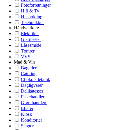
Fotoforretninger
Hifi & Tv
Husholding
Telebutikker
Håndværkere
Elektriker
Glarmester
Låsesmede
Tømrer
VVS
Mad & Vin
Bagerier
Catering
Chokoladebutik
Dagligvarer
Delikatesser
Fiskehandler
Grønthandlere
Isbarer
Kiosk
Konditorier
Slagter