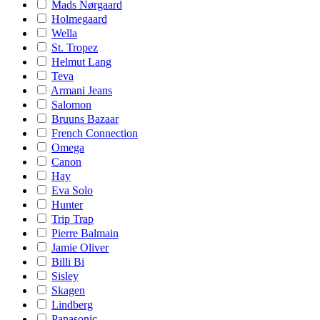
Mads Nørgaard
Holmegaard
Wella
St. Tropez
Helmut Lang
Teva
Armani Jeans
Salomon
Bruuns Bazaar
French Connection
Omega
Canon
Hay
Eva Solo
Hunter
Trip Trap
Pierre Balmain
Jamie Oliver
Billi Bi
Sisley
Skagen
Lindberg
Panasonic