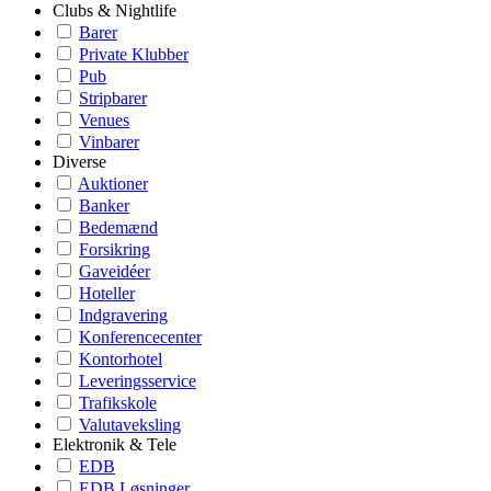
Clubs & Nightlife
Barer
Private Klubber
Pub
Stripbarer
Venues
Vinbarer
Diverse
Auktioner
Banker
Bedemænd
Forsikring
Gaveidéer
Hoteller
Indgravering
Konferencecenter
Kontorhotel
Leveringsservice
Trafikskole
Valutaveksling
Elektronik & Tele
EDB
EDB Løsninger