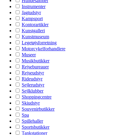
Hundesaloner
Instrumenter
Jagtudstyr
Kampsport
Kontorartikler
Kunstgalleri
Kunstmuseum
Legetøjsforretning
Motorcykelforhandlere
Museer
Musikbutikker
Rejsebureauer
Rejseudstyr
Rideudstyr
Sejlerudstyr
Sejlklubber
Shoppingcentre
Skiudstyr
Souvenirbutikker
Spa
Spillehaller
Sportsbutikker
Tankstationer