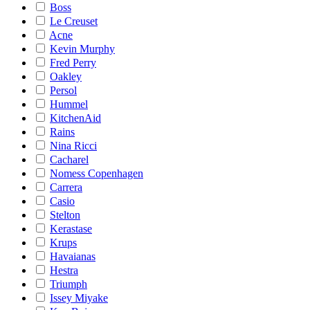
Boss
Le Creuset
Acne
Kevin Murphy
Fred Perry
Oakley
Persol
Hummel
KitchenAid
Rains
Nina Ricci
Cacharel
Nomess Copenhagen
Carrera
Casio
Stelton
Kerastase
Krups
Havaianas
Hestra
Triumph
Issey Miyake