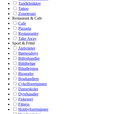
Tandklinikker
Tattoo
Zoneterapi
Restaurant & Cafe
Cafe
Pizzaria
Restauranter
Take Away
Sport & Fritid
Aktiviteter
Børneudstyr
Bilforhandler
Biltilbehør
Biludlejning
Biografer
Boghandlere
Cykelforretninger
Danseskoler
Dyrehandler
Fiskegrej
Fitness
Hobbyforretninger