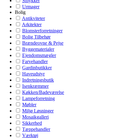
Smykker
Urmager
Bolig
Antikviteter
Arkitekter
Blomsterforretninger
Bolig Tilbehør
Brændeovne & Pejse
Byggematerialer
Ejendomsmægler
Farvehandler
Gardinbutikker
Haveudstyr
Indretningsbutik
Isenkræmmer
Køkken/Badeværelse
Lampeforretning
Møbler
Miljø Løsninger
Mosaikgalleri
Sikkerhed
Tæppehandler
Værktøj