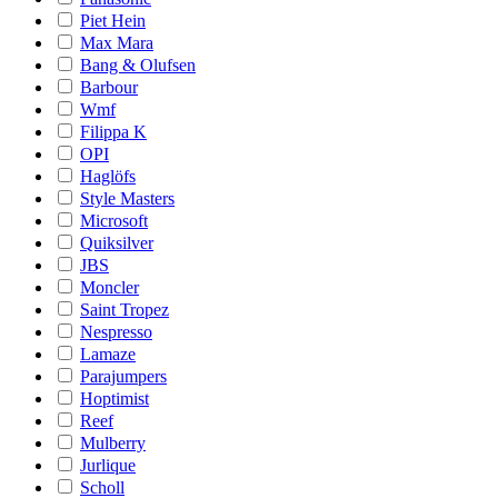
Piet Hein
Max Mara
Bang & Olufsen
Barbour
Wmf
Filippa K
OPI
Haglöfs
Style Masters
Microsoft
Quiksilver
JBS
Moncler
Saint Tropez
Nespresso
Lamaze
Parajumpers
Hoptimist
Reef
Mulberry
Jurlique
Scholl