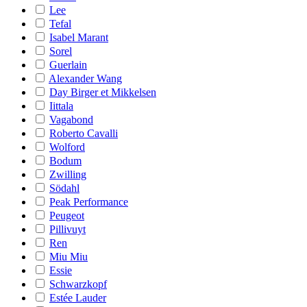
Lee
Tefal
Isabel Marant
Sorel
Guerlain
Alexander Wang
Day Birger et Mikkelsen
Iittala
Vagabond
Roberto Cavalli
Wolford
Bodum
Zwilling
Södahl
Peak Performance
Peugeot
Pillivuyt
Ren
Miu Miu
Essie
Schwarzkopf
Estée Lauder