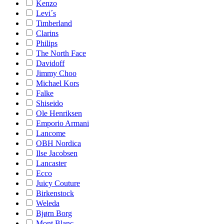
Kenzo
Levi´s
Timberland
Clarins
Philips
The North Face
Davidoff
Jimmy Choo
Michael Kors
Falke
Shiseido
Ole Henriksen
Emporio Armani
Lancome
OBH Nordica
Ilse Jacobsen
Lancaster
Ecco
Juicy Couture
Birkenstock
Weleda
Bjørn Borg
Mont Blanc