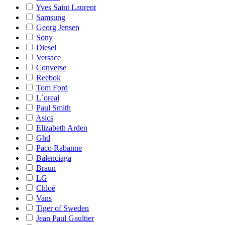
Yves Saint Laurent
Samsung
Georg Jensen
Sony
Diesel
Versace
Converse
Reebok
Tom Ford
L´oreal
Paul Smith
Asics
Elizabeth Arden
Ghd
Paco Rabanne
Balenciaga
Braun
LG
Chloé
Vans
Tiger of Sweden
Jean Paul Gaultier