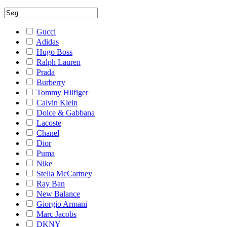
Gucci
Adidas
Hugo Boss
Ralph Lauren
Prada
Burberry
Tommy Hilfiger
Calvin Klein
Dolce & Gabbana
Lacoste
Chanel
Dior
Puma
Nike
Stella McCartney
Ray Ban
New Balance
Giorgio Armani
Marc Jacobs
DKNY