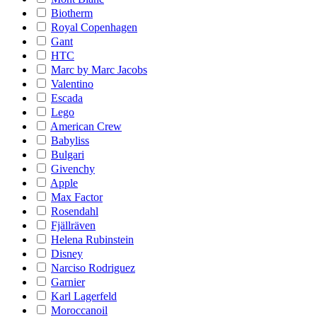
Biotherm
Royal Copenhagen
Gant
HTC
Marc by Marc Jacobs
Valentino
Escada
Lego
American Crew
Babyliss
Bulgari
Givenchy
Apple
Max Factor
Rosendahl
Fjällräven
Helena Rubinstein
Disney
Narciso Rodriguez
Garnier
Karl Lagerfeld
Moroccanoil