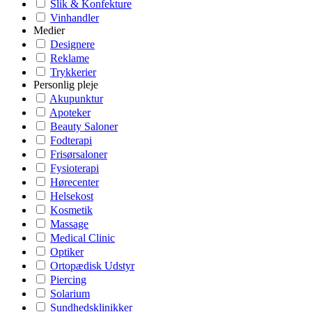
Slik & Konfekture
Vinhandler
Medier
Designere
Reklame
Trykkerier
Personlig pleje
Akupunktur
Apoteker
Beauty Saloner
Fodterapi
Frisørsaloner
Fysioterapi
Hørecenter
Helsekost
Kosmetik
Massage
Medical Clinic
Optiker
Ortopædisk Udstyr
Piercing
Solarium
Sundhedsklinikker