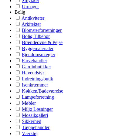
Smykker
Urmager
Bolig
Antikviteter
Arkitekter
Blomsterforretninger
Bolig Tilbehør
Brændeovne & Pejse
Byggematerialer
Ejendomsmægler
Farvehandler
Gardinbutikker
Haveudstyr
Indretningsbutik
Isenkræmmer
Køkken/Badeværelse
Lampeforretning
Møbler
Miljø Løsninger
Mosaikgalleri
Sikkerhed
Tæppehandler
Værktøj