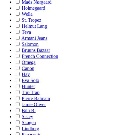
Mads Nørgaard
Holmegaard
Wella
St. Tropez
Helmut Lang
Teva
Armani Jeans
Salomon
Bruuns Bazaar
French Connection
Omega
Canon
Hay
Eva Solo
Hunter
Trip Trap
Pierre Balmain
Jamie Oliver
Billi Bi
Sisley
Skagen
Lindberg
Panasonic