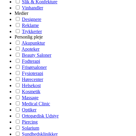
Slik & Konfekture
Vinhandler
Medier
Designere
Reklame
Trykkerier
Personlig pleje
Akupunktur
Apoteker
Beauty Saloner
Fodterapi
Frisørsaloner
Fysioterapi
Hørecenter
Helsekost
Kosmetik
Massage
Medical Clinic
Optiker
Ortopædisk Udstyr
Piercing
Solarium
Sundhedsklinikker