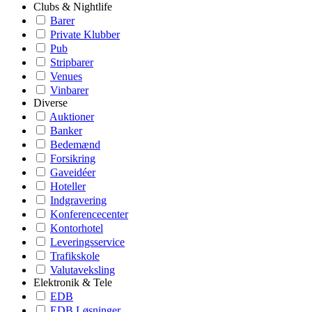
Clubs & Nightlife
Barer
Private Klubber
Pub
Stripbarer
Venues
Vinbarer
Diverse
Auktioner
Banker
Bedemænd
Forsikring
Gaveidéer
Hoteller
Indgravering
Konferencecenter
Kontorhotel
Leveringsservice
Trafikskole
Valutaveksling
Elektronik & Tele
EDB
EDB Løsninger