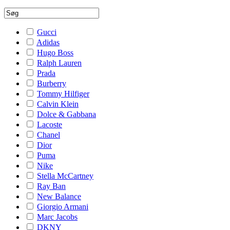
Gucci
Adidas
Hugo Boss
Ralph Lauren
Prada
Burberry
Tommy Hilfiger
Calvin Klein
Dolce & Gabbana
Lacoste
Chanel
Dior
Puma
Nike
Stella McCartney
Ray Ban
New Balance
Giorgio Armani
Marc Jacobs
DKNY