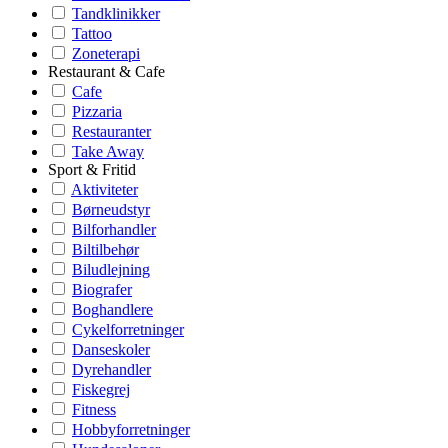
Tandklinikker
Tattoo
Zoneterapi
Restaurant & Cafe
Cafe
Pizzaria
Restauranter
Take Away
Sport & Fritid
Aktiviteter
Børneudstyr
Bilforhandler
Biltilbehør
Biludlejning
Biografer
Boghandlere
Cykelforretninger
Danseskoler
Dyrehandler
Fiskegrej
Fitness
Hobbyforretninger