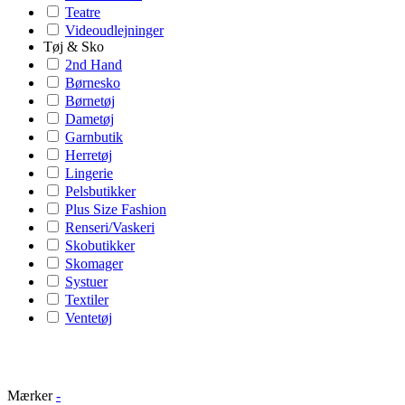
Teatre
Videoudlejninger
Tøj & Sko
2nd Hand
Børnesko
Børnetøj
Dametøj
Garnbutik
Herretøj
Lingerie
Pelsbutikker
Plus Size Fashion
Renseri/Vaskeri
Skobutikker
Skomager
Systuer
Textiler
Ventetøj
Mærker
-