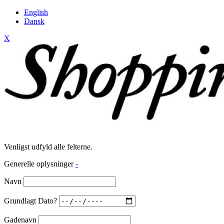
English
Dansk
X
Venligst udfyld alle felterne.
Generelle oplysninger
-
Navn
Grundlagt Dato?
Gadenavn