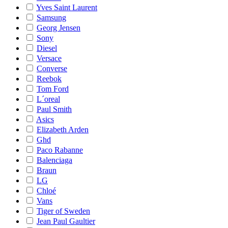
Yves Saint Laurent
Samsung
Georg Jensen
Sony
Diesel
Versace
Converse
Reebok
Tom Ford
L´oreal
Paul Smith
Asics
Elizabeth Arden
Ghd
Paco Rabanne
Balenciaga
Braun
LG
Chloé
Vans
Tiger of Sweden
Jean Paul Gaultier