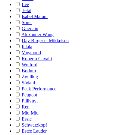
Lee
Tefal
Isabel Marant
Sorel
Guerlain
Alexander Wang
Day Birger et Mikkelsen
Iittala
Vagabond
Roberto Cavalli
Wolford
Bodum
Zwilling
Södahl
Peak Performance
Peugeot
Pillivuyt
Ren
Miu Miu
Essie
Schwarzkopf
Estée Lauder