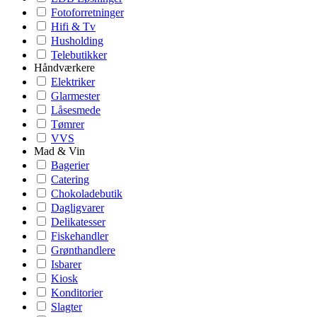
Fotoforretninger
Hifi & Tv
Husholding
Telebutikker
Håndværkere
Elektriker
Glarmester
Låsesmede
Tømrer
VVS
Mad & Vin
Bagerier
Catering
Chokoladebutik
Dagligvarer
Delikatesser
Fiskehandler
Grønthandlere
Isbarer
Kiosk
Konditorier
Slagter