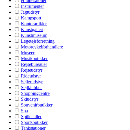
Hundesaloner
Instrumenter
Jagtudstyr
Kampsport
Kontorartikler
Kunstgalleri
Kunstmuseum
Legetøjsforretning
Motorcykelforhandlere
Museer
Musikbutikker
Rejsebureauer
Rejseudstyr
Rideudstyr
Sejlerudstyr
Sejlklubber
Shoppingcentre
Skiudstyr
Souvenirbutikker
Spa
Spillehaller
Sportsbutikker
Tankstationer