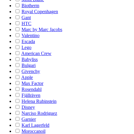
Biotherm
Royal Copenhagen
Gant
HTC
Marc by Marc Jacobs
Valentino
Escada
Lego
American Crew
Babyliss
Bulgari
Givenchy
Apple
Max Factor
Rosendahl
Fjällräven
Helena Rubinstein
Disney
Narciso Rodriguez
Garnier
Karl Lagerfeld
Moroccanoil