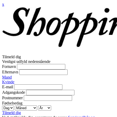
x
Tilmeld dig
Venligst udfyld nedenstående
Fornavn
Efternavn
Mand
Kvinde
E-mail
Adgangskode
Postnummer
Fødselsedag
Tilmeld dig