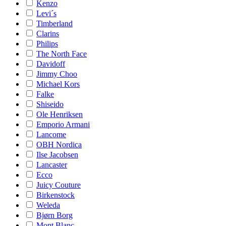
Kenzo
Levi´s
Timberland
Clarins
Philips
The North Face
Davidoff
Jimmy Choo
Michael Kors
Falke
Shiseido
Ole Henriksen
Emporio Armani
Lancome
OBH Nordica
Ilse Jacobsen
Lancaster
Ecco
Juicy Couture
Birkenstock
Weleda
Bjørn Borg
Mont Blanc