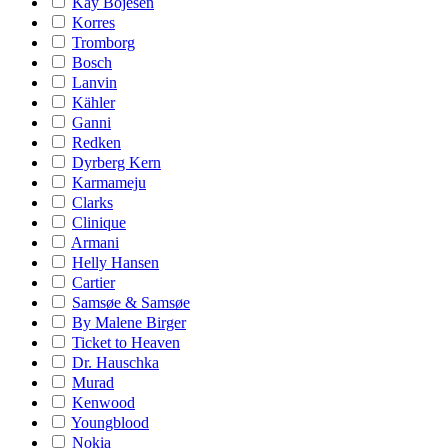
Kay Bojesen
Korres
Tromborg
Bosch
Lanvin
Kähler
Ganni
Redken
Dyrberg Kern
Karmameju
Clarks
Clinique
Armani
Helly Hansen
Cartier
Samsøe & Samsøe
By Malene Birger
Ticket to Heaven
Dr. Hauschka
Murad
Kenwood
Youngblood
Nokia