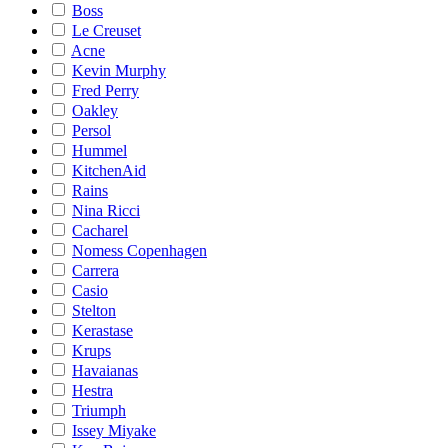
Boss
Le Creuset
Acne
Kevin Murphy
Fred Perry
Oakley
Persol
Hummel
KitchenAid
Rains
Nina Ricci
Cacharel
Nomess Copenhagen
Carrera
Casio
Stelton
Kerastase
Krups
Havaianas
Hestra
Triumph
Issey Miyake