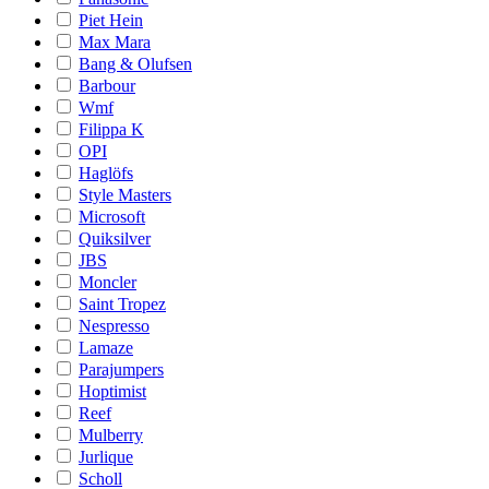
Piet Hein
Max Mara
Bang & Olufsen
Barbour
Wmf
Filippa K
OPI
Haglöfs
Style Masters
Microsoft
Quiksilver
JBS
Moncler
Saint Tropez
Nespresso
Lamaze
Parajumpers
Hoptimist
Reef
Mulberry
Jurlique
Scholl