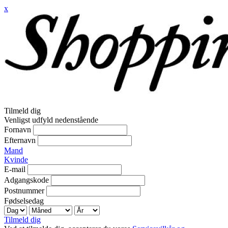
x
Tilmeld dig
Venligst udfyld nedenstående
Fornavn
Efternavn
Mand
Kvinde
E-mail
Adgangskode
Postnummer
Fødselsedag
Tilmeld dig