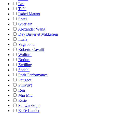
Lee
Tefal
Isabel Marant
Sorel
Guerlain
Alexander Wang
Day Birger et Mikkelsen
Iittala
Vagabond
Roberto Cavalli
Wolford
Bodum
Zwilling
Södahl
Peak Performance
Peugeot
Pillivuyt
Ren
Miu Miu
Essie
Schwarzkopf
Estée Lauder