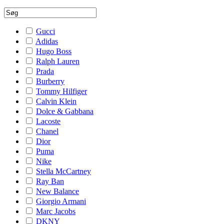
Gucci
Adidas
Hugo Boss
Ralph Lauren
Prada
Burberry
Tommy Hilfiger
Calvin Klein
Dolce & Gabbana
Lacoste
Chanel
Dior
Puma
Nike
Stella McCartney
Ray Ban
New Balance
Giorgio Armani
Marc Jacobs
DKNY