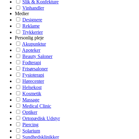
Slik & Konfekture
Vinhandler
Medier
Designere
Reklame
Trykkerier
Personlig pleje
Akupunktur
Apoteker
Beauty Saloner
Fodterapi
Frisørsaloner
Fysioterapi
Hørecenter
Helsekost
Kosmetik
Massage
Medical Clinic
Optiker
Ortopædisk Udstyr
Piercing
Solarium
Sundhedsklinikker