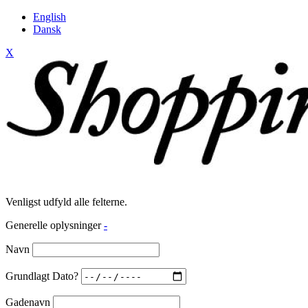
English
Dansk
X
Venligst udfyld alle felterne.
Generelle oplysninger
-
Navn
Grundlagt Dato?
Gadenavn