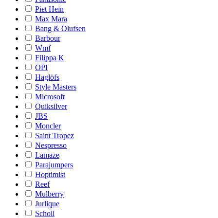
Piet Hein
Max Mara
Bang & Olufsen
Barbour
Wmf
Filippa K
OPI
Haglöfs
Style Masters
Microsoft
Quiksilver
JBS
Moncler
Saint Tropez
Nespresso
Lamaze
Parajumpers
Hoptimist
Reef
Mulberry
Jurlique
Scholl