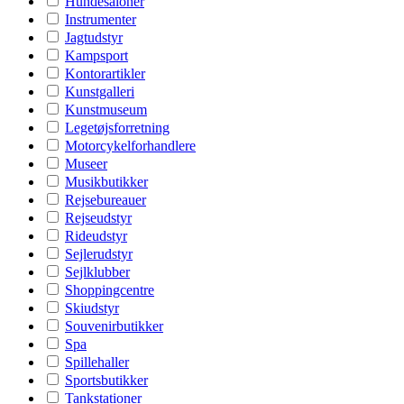
Hundesaloner
Instrumenter
Jagtudstyr
Kampsport
Kontorartikler
Kunstgalleri
Kunstmuseum
Legetøjsforretning
Motorcykelforhandlere
Museer
Musikbutikker
Rejsebureauer
Rejseudstyr
Rideudstyr
Sejlerudstyr
Sejlklubber
Shoppingcentre
Skiudstyr
Souvenirbutikker
Spa
Spillehaller
Sportsbutikker
Tankstationer