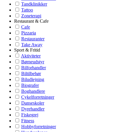
Tandklinikker
Tattoo
Zoneterapi
Restaurant & Cafe
Cafe
Pizzaria
Restauranter
Take Away
Sport & Fritid
Aktiviteter
Børneudstyr
Bilforhandler
Biltilbehør
Biludlejning
Biografer
Boghandlere
Cykelforretninger
Danseskoler
Dyrehandler
Fiskegrej
Fitness
Hobbyforretninger