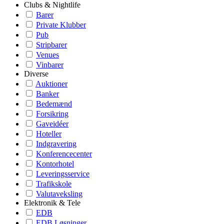
Clubs & Nightlife
Barer
Private Klubber
Pub
Stripbarer
Venues
Vinbarer
Diverse
Auktioner
Banker
Bedemænd
Forsikring
Gaveidéer
Hoteller
Indgravering
Konferencecenter
Kontorhotel
Leveringsservice
Trafikskole
Valutaveksling
Elektronik & Tele
EDB
EDB Løsninger