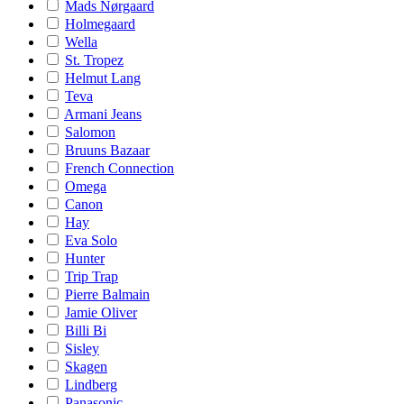
Mads Nørgaard
Holmegaard
Wella
St. Tropez
Helmut Lang
Teva
Armani Jeans
Salomon
Bruuns Bazaar
French Connection
Omega
Canon
Hay
Eva Solo
Hunter
Trip Trap
Pierre Balmain
Jamie Oliver
Billi Bi
Sisley
Skagen
Lindberg
Panasonic