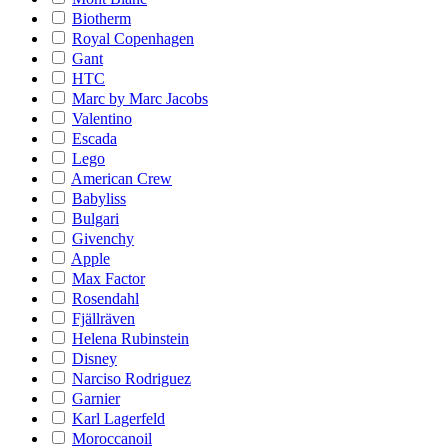
Biotherm
Royal Copenhagen
Gant
HTC
Marc by Marc Jacobs
Valentino
Escada
Lego
American Crew
Babyliss
Bulgari
Givenchy
Apple
Max Factor
Rosendahl
Fjällräven
Helena Rubinstein
Disney
Narciso Rodriguez
Garnier
Karl Lagerfeld
Moroccanoil