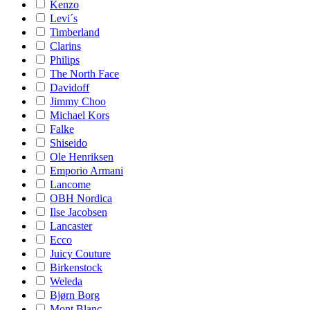
Kenzo
Levi´s
Timberland
Clarins
Philips
The North Face
Davidoff
Jimmy Choo
Michael Kors
Falke
Shiseido
Ole Henriksen
Emporio Armani
Lancome
OBH Nordica
Ilse Jacobsen
Lancaster
Ecco
Juicy Couture
Birkenstock
Weleda
Bjørn Borg
Mont Blanc