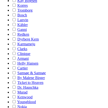
Kay Bojesen
Korres
Tromborg
Bosch
Lanvin
Kähler
Ganni
Redken
Dyrberg Kern
Karmameju
Clarks
Clinique
Armani
Helly Hansen
Cartier
Samsøe & Samsøe
By Malene Birger
Ticket to Heaven
Dr. Hauschka
Murad
Kenwood
Youngblood
Nokia