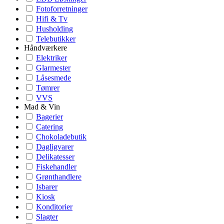
Fotoforretninger
Hifi & Tv
Husholding
Telebutikker
Håndværkere
Elektriker
Glarmester
Låsesmede
Tømrer
VVS
Mad & Vin
Bagerier
Catering
Chokoladebutik
Dagligvarer
Delikatesser
Fiskehandler
Grønthandlere
Isbarer
Kiosk
Konditorier
Slagter