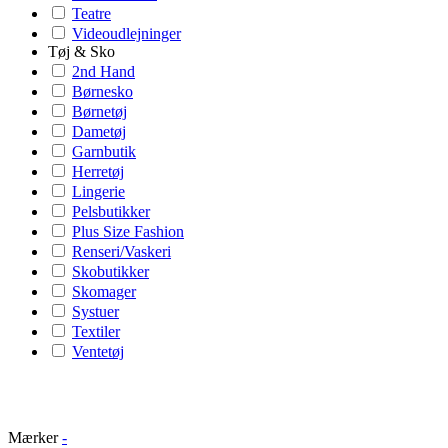
Teatre
Videoudlejninger
Tøj & Sko
2nd Hand
Børnesko
Børnetøj
Dametøj
Garnbutik
Herretøj
Lingerie
Pelsbutikker
Plus Size Fashion
Renseri/Vaskeri
Skobutikker
Skomager
Systuer
Textiler
Ventetøj
Mærker
-