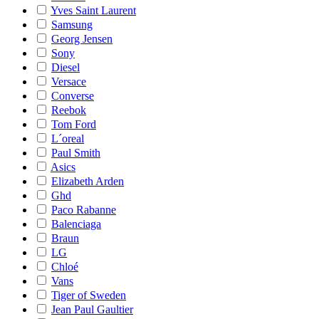
Yves Saint Laurent
Samsung
Georg Jensen
Sony
Diesel
Versace
Converse
Reebok
Tom Ford
L´oreal
Paul Smith
Asics
Elizabeth Arden
Ghd
Paco Rabanne
Balenciaga
Braun
LG
Chloé
Vans
Tiger of Sweden
Jean Paul Gaultier