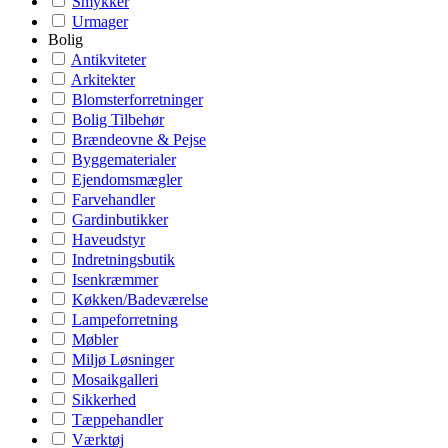
Smykker
Urmager
Bolig
Antikviteter
Arkitekter
Blomsterforretninger
Bolig Tilbehør
Brændeovne & Pejse
Byggematerialer
Ejendomsmægler
Farvehandler
Gardinbutikker
Haveudstyr
Indretningsbutik
Isenkræmmer
Køkken/Badeværelse
Lampeforretning
Møbler
Miljø Løsninger
Mosaikgalleri
Sikkerhed
Tæppehandler
Værktøj