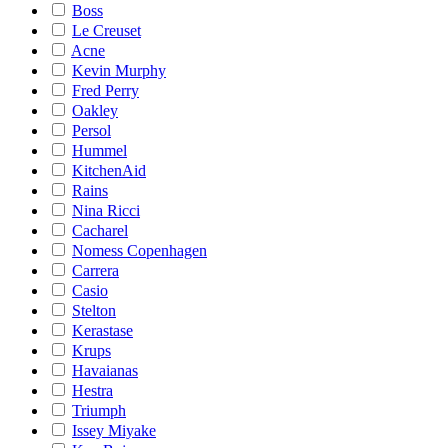
Boss
Le Creuset
Acne
Kevin Murphy
Fred Perry
Oakley
Persol
Hummel
KitchenAid
Rains
Nina Ricci
Cacharel
Nomess Copenhagen
Carrera
Casio
Stelton
Kerastase
Krups
Havaianas
Hestra
Triumph
Issey Miyake