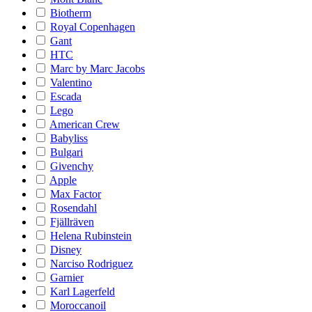
Biotherm
Royal Copenhagen
Gant
HTC
Marc by Marc Jacobs
Valentino
Escada
Lego
American Crew
Babyliss
Bulgari
Givenchy
Apple
Max Factor
Rosendahl
Fjällräven
Helena Rubinstein
Disney
Narciso Rodriguez
Garnier
Karl Lagerfeld
Moroccanoil