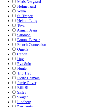
Mads Nørgaard
Holmegaard
Wella
St. Tropez
Helmut Lang
Teva
Armani Jeans
Salomon
Bruuns Bazaar
French Connection
Omega
Canon
Hay
Eva Solo
Hunter
Trip Trap
Pierre Balmain
Jamie Oliver
Billi Bi
Sisley
Skagen
Lindberg
Panasonic