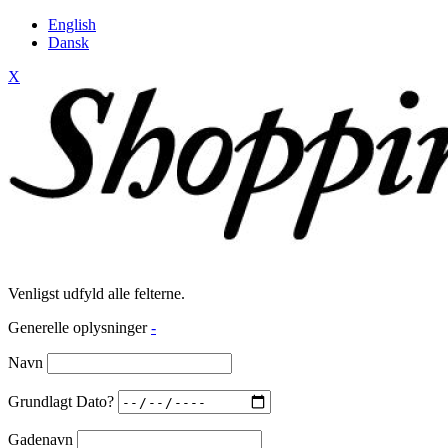
English
Dansk
X
Venligst udfyld alle felterne.
Generelle oplysninger
-
Navn
Grundlagt Dato?
Gadenavn