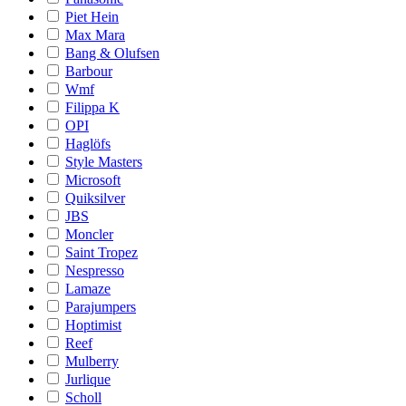
Piet Hein
Max Mara
Bang & Olufsen
Barbour
Wmf
Filippa K
OPI
Haglöfs
Style Masters
Microsoft
Quiksilver
JBS
Moncler
Saint Tropez
Nespresso
Lamaze
Parajumpers
Hoptimist
Reef
Mulberry
Jurlique
Scholl