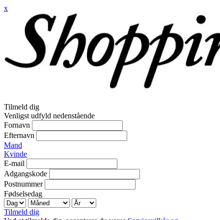
x
Tilmeld dig
Venligst udfyld nedenstående
Fornavn
Efternavn
Mand
Kvinde
E-mail
Adgangskode
Postnummer
Fødselsedag
Tilmeld dig