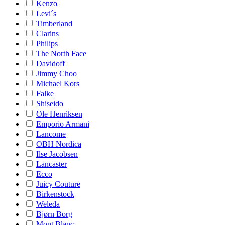
Kenzo
Levi´s
Timberland
Clarins
Philips
The North Face
Davidoff
Jimmy Choo
Michael Kors
Falke
Shiseido
Ole Henriksen
Emporio Armani
Lancome
OBH Nordica
Ilse Jacobsen
Lancaster
Ecco
Juicy Couture
Birkenstock
Weleda
Bjørn Borg
Mont Blanc