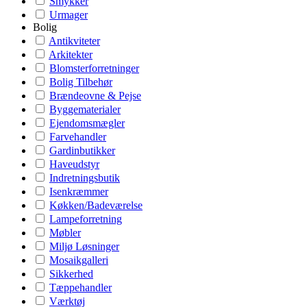
Smykker
Urmager
Bolig
Antikviteter
Arkitekter
Blomsterforretninger
Bolig Tilbehør
Brændeovne & Pejse
Byggematerialer
Ejendomsmægler
Farvehandler
Gardinbutikker
Haveudstyr
Indretningsbutik
Isenkræmmer
Køkken/Badeværelse
Lampeforretning
Møbler
Miljø Løsninger
Mosaikgalleri
Sikkerhed
Tæppehandler
Værktøj