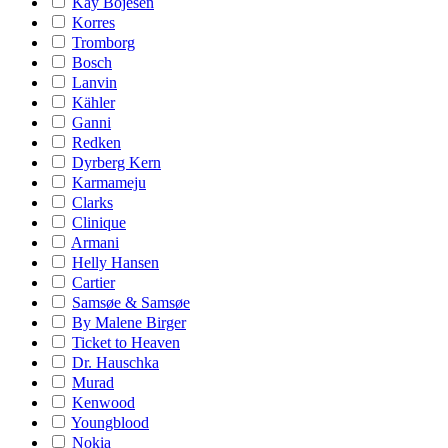
Kay Bojesen
Korres
Tromborg
Bosch
Lanvin
Kähler
Ganni
Redken
Dyrberg Kern
Karmameju
Clarks
Clinique
Armani
Helly Hansen
Cartier
Samsøe & Samsøe
By Malene Birger
Ticket to Heaven
Dr. Hauschka
Murad
Kenwood
Youngblood
Nokia