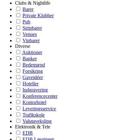
Clubs & Nightlife
Barer
Private Klubber
Pub
Stripbarer
Venues
Vinbarer
Diverse
Auktioner
Banker
Bedemænd
Forsikring
Gaveidéer
Hoteller
Indgravering
Konferencecenter
Kontorhotel
Leveringsservice
Trafikskole
Valutaveksling
Elektronik & Tele
EDB
EDB Løsninger