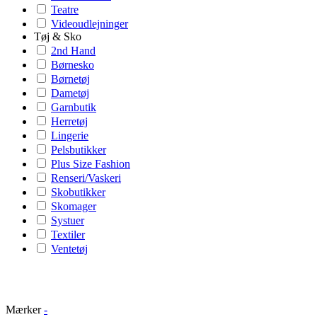
Teatre
Videoudlejninger
Tøj & Sko
2nd Hand
Børnesko
Børnetøj
Dametøj
Garnbutik
Herretøj
Lingerie
Pelsbutikker
Plus Size Fashion
Renseri/Vaskeri
Skobutikker
Skomager
Systuer
Textiler
Ventetøj
Mærker
-