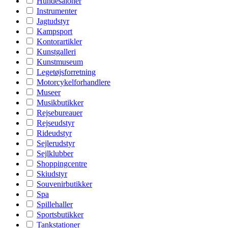
Hundesaloner
Instrumenter
Jagtudstyr
Kampsport
Kontorartikler
Kunstgalleri
Kunstmuseum
Legetøjsforretning
Motorcykelforhandlere
Museer
Musikbutikker
Rejsebureauer
Rejseudstyr
Rideudstyr
Sejlerudstyr
Sejlklubber
Shoppingcentre
Skiudstyr
Souvenirbutikker
Spa
Spillehaller
Sportsbutikker
Tankstationer