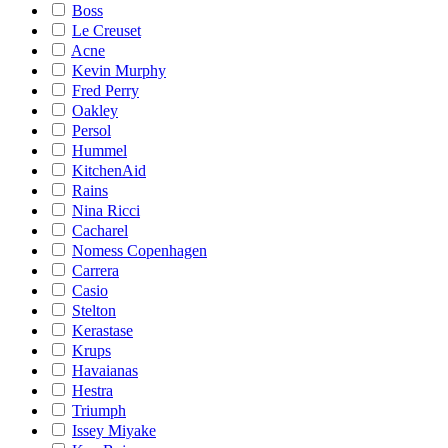
Boss
Le Creuset
Acne
Kevin Murphy
Fred Perry
Oakley
Persol
Hummel
KitchenAid
Rains
Nina Ricci
Cacharel
Nomess Copenhagen
Carrera
Casio
Stelton
Kerastase
Krups
Havaianas
Hestra
Triumph
Issey Miyake