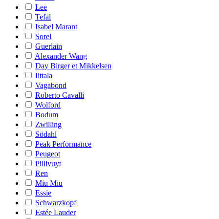
Lee
Tefal
Isabel Marant
Sorel
Guerlain
Alexander Wang
Day Birger et Mikkelsen
Iittala
Vagabond
Roberto Cavalli
Wolford
Bodum
Zwilling
Södahl
Peak Performance
Peugeot
Pillivuyt
Ren
Miu Miu
Essie
Schwarzkopf
Estée Lauder