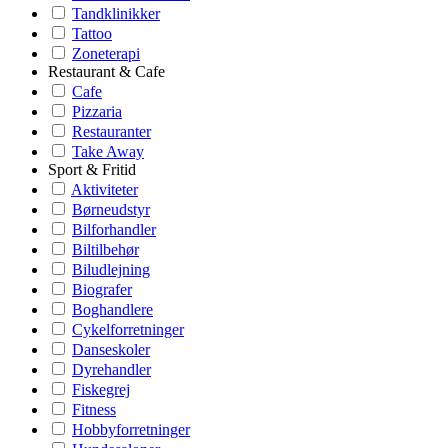
Tandklinikker
Tattoo
Zoneterapi
Restaurant & Cafe
Cafe
Pizzaria
Restauranter
Take Away
Sport & Fritid
Aktiviteter
Børneudstyr
Bilforhandler
Biltilbehør
Biludlejning
Biografer
Boghandlere
Cykelforretninger
Danseskoler
Dyrehandler
Fiskegrej
Fitness
Hobbyforretninger