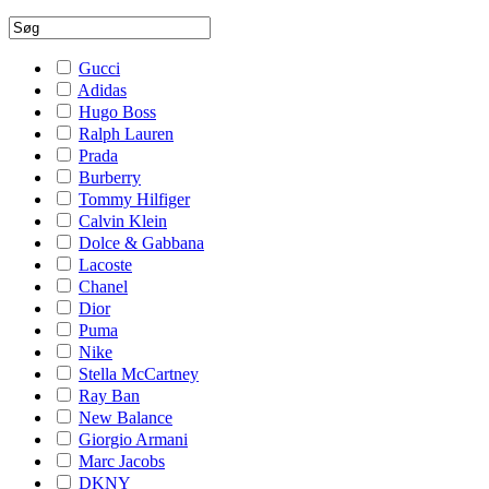
Gucci
Adidas
Hugo Boss
Ralph Lauren
Prada
Burberry
Tommy Hilfiger
Calvin Klein
Dolce & Gabbana
Lacoste
Chanel
Dior
Puma
Nike
Stella McCartney
Ray Ban
New Balance
Giorgio Armani
Marc Jacobs
DKNY