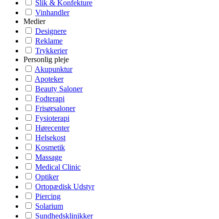
Slik & Konfekture
Vinhandler
Medier
Designere
Reklame
Trykkerier
Personlig pleje
Akupunktur
Apoteker
Beauty Saloner
Fodterapi
Frisørsaloner
Fysioterapi
Hørecenter
Helsekost
Kosmetik
Massage
Medical Clinic
Optiker
Ortopædisk Udstyr
Piercing
Solarium
Sundhedsklinikker