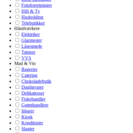
Fotoforretninger
Hifi & Tv
Husholding
Telebutikker
Håndværkere
Elektriker
Glarmester
Låsesmede
Tømrer
VVS
Mad & Vin
Bagerier
Catering
Chokoladebutik
Dagligvarer
Delikatesser
Fiskehandler
Grønthandlere
Isbarer
Kiosk
Konditorier
Slagter