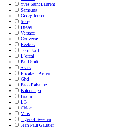
Yves Saint Laurent
Samsung
Georg Jensen
Sony
Diesel
Versace
Converse
Reebok
Tom Ford
L´oreal
Paul Smith
Asics
Elizabeth Arden
Ghd
Paco Rabanne
Balenciaga
Braun
LG
Chloé
Vans
Tiger of Sweden
Jean Paul Gaultier