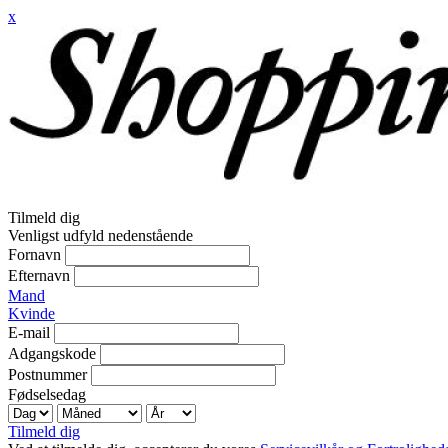
x
Tilmeld dig
Venligst udfyld nedenstående
Fornavn
Efternavn
Mand
Kvinde
E-mail
Adgangskode
Postnummer
Fødselsedag
Tilmeld dig