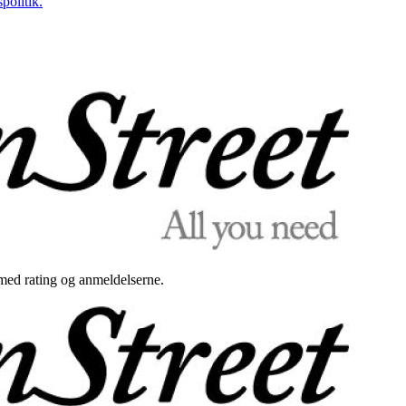
politik.
med rating og anmeldelserne.