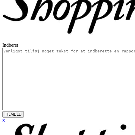
Indberet
TILMELD
x