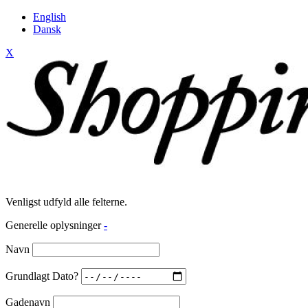
English
Dansk
X
Venligst udfyld alle felterne.
Generelle oplysninger
-
Navn
Grundlagt Dato?
Gadenavn