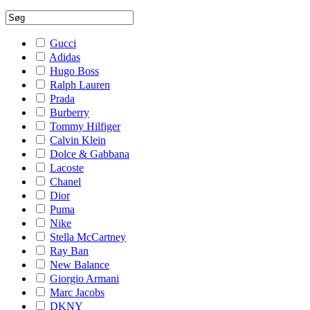
Gucci
Adidas
Hugo Boss
Ralph Lauren
Prada
Burberry
Tommy Hilfiger
Calvin Klein
Dolce & Gabbana
Lacoste
Chanel
Dior
Puma
Nike
Stella McCartney
Ray Ban
New Balance
Giorgio Armani
Marc Jacobs
DKNY