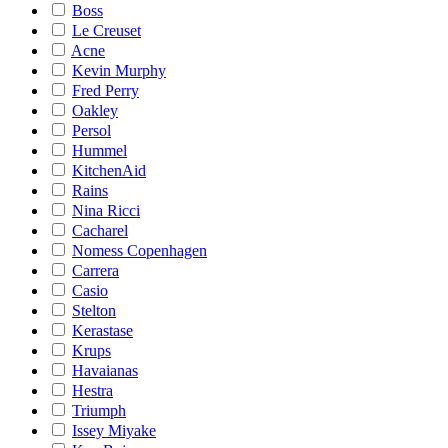
Boss
Le Creuset
Acne
Kevin Murphy
Fred Perry
Oakley
Persol
Hummel
KitchenAid
Rains
Nina Ricci
Cacharel
Nomess Copenhagen
Carrera
Casio
Stelton
Kerastase
Krups
Havaianas
Hestra
Triumph
Issey Miyake