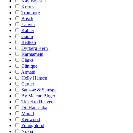
Kay Bojesen
Korres
Tromborg
Bosch
Lanvin
Kähler
Ganni
Redken
Dyrberg Kern
Karmameju
Clarks
Clinique
Armani
Helly Hansen
Cartier
Samsøe & Samsøe
By Malene Birger
Ticket to Heaven
Dr. Hauschka
Murad
Kenwood
Youngblood
Nokia