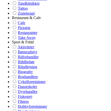
Tandklinikker
Tattoo
Zoneterapi
Restaurant & Cafe
Cafe
Pizzaria
Restauranter
Take Away
Sport & Fritid
Aktiviteter
Børneudstyr
Bilforhandler
Biltilbehør
Biludlejning
Biografer
Boghandlere
Cykelforretninger
Danseskoler
Dyrehandler
Fiskegrej
Fitness
Hobbyforretninger