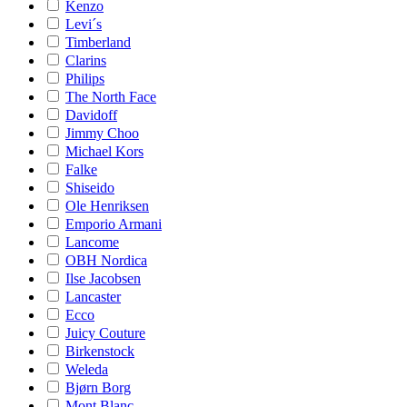
Kenzo
Levi´s
Timberland
Clarins
Philips
The North Face
Davidoff
Jimmy Choo
Michael Kors
Falke
Shiseido
Ole Henriksen
Emporio Armani
Lancome
OBH Nordica
Ilse Jacobsen
Lancaster
Ecco
Juicy Couture
Birkenstock
Weleda
Bjørn Borg
Mont Blanc