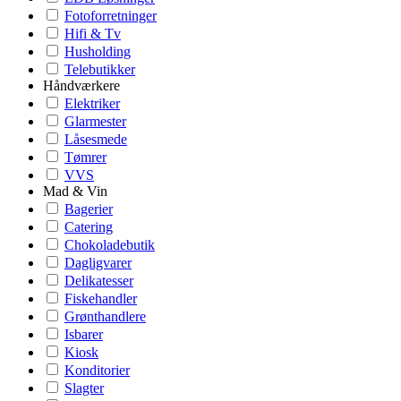
Fotoforretninger
Hifi & Tv
Husholding
Telebutikker
Håndværkere
Elektriker
Glarmester
Låsesmede
Tømrer
VVS
Mad & Vin
Bagerier
Catering
Chokoladebutik
Dagligvarer
Delikatesser
Fiskehandler
Grønthandlere
Isbarer
Kiosk
Konditorier
Slagter