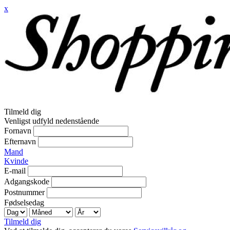
x
Tilmeld dig
Venligst udfyld nedenstående
Fornavn
Efternavn
Mand
Kvinde
E-mail
Adgangskode
Postnummer
Fødselsedag
Tilmeld dig