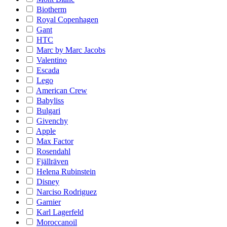
Biotherm
Royal Copenhagen
Gant
HTC
Marc by Marc Jacobs
Valentino
Escada
Lego
American Crew
Babyliss
Bulgari
Givenchy
Apple
Max Factor
Rosendahl
Fjällräven
Helena Rubinstein
Disney
Narciso Rodriguez
Garnier
Karl Lagerfeld
Moroccanoil