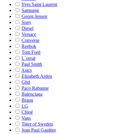
Yves Saint Laurent
Samsung
Georg Jensen
Sony
Diesel
Versace
Converse
Reebok
Tom Ford
L´oreal
Paul Smith
Asics
Elizabeth Arden
Ghd
Paco Rabanne
Balenciaga
Braun
LG
Chloé
Vans
Tiger of Sweden
Jean Paul Gaultier