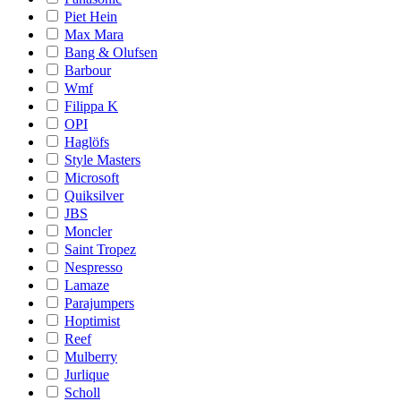
Piet Hein
Max Mara
Bang & Olufsen
Barbour
Wmf
Filippa K
OPI
Haglöfs
Style Masters
Microsoft
Quiksilver
JBS
Moncler
Saint Tropez
Nespresso
Lamaze
Parajumpers
Hoptimist
Reef
Mulberry
Jurlique
Scholl