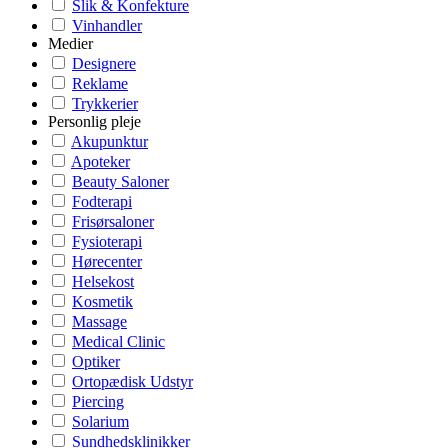
Slik & Konfekture
Vinhandler
Medier
Designere
Reklame
Trykkerier
Personlig pleje
Akupunktur
Apoteker
Beauty Saloner
Fodterapi
Frisørsaloner
Fysioterapi
Hørecenter
Helsekost
Kosmetik
Massage
Medical Clinic
Optiker
Ortopædisk Udstyr
Piercing
Solarium
Sundhedsklinikker