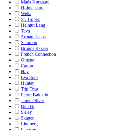
Mads Nørgaard
Holmegaard
Wella
St. Tropez
Helmut Lang
Teva
Armani Jeans
Salomon
Bruuns Bazaar
French Connection
Omega
Canon
Hay
Eva Solo
Hunter
Trip Trap
Pierre Balmain
Jamie Oliver
Billi Bi
Sisley
Skagen
Lindberg
Panasonic