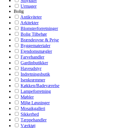
Smykker
Urmager
Bolig
Antikviteter
Arkitekter
Blomsterforretninger
Bolig Tilbehør
Brændeovne & Pejse
Byggematerialer
Ejendomsmægler
Farvehandler
Gardinbutikker
Haveudstyr
Indretningsbutik
Isenkræmmer
Køkken/Badeværelse
Lampeforretning
Møbler
Miljø Løsninger
Mosaikgalleri
Sikkerhed
Tæppehandler
Værktøj