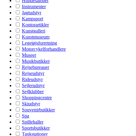
Hundesaloner
Instrumenter
Jagtudstyr
Kampsport
Kontorartikler
Kunstgalleri
Kunstmuseum
Legetøjsforretning
Motorcykelforhandlere
Museer
Musikbutikker
Rejsebureauer
Rejseudstyr
Rideudstyr
Sejlerudstyr
Sejlklubber
Shoppingcentre
Skiudstyr
Souvenirbutikker
Spa
Spillehaller
Sportsbutikker
Tankstationer