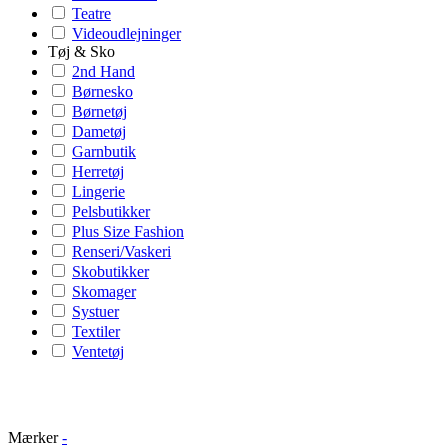
Teatre
Videoudlejninger
Tøj & Sko
2nd Hand
Børnesko
Børnetøj
Dametøj
Garnbutik
Herretøj
Lingerie
Pelsbutikker
Plus Size Fashion
Renseri/Vaskeri
Skobutikker
Skomager
Systuer
Textiler
Ventetøj
Mærker
-