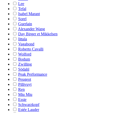
Lee
Tefal
Isabel Marant
Sorel
Guerlain
Alexander Wang
Day Birger et Mikkelsen
Iittala
Vagabond
Roberto Cavalli
Wolford
Bodum
Zwilling
Södahl
Peak Performance
Peugeot
Pillivuyt
Ren
Miu Miu
Essie
Schwarzkopf
Estée Lauder