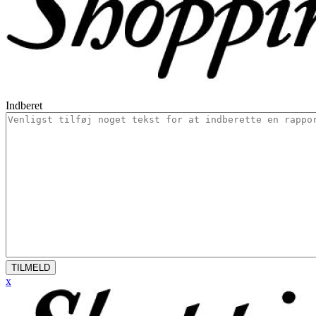
Indberet
TILMELD
x