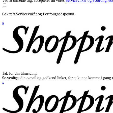
Ved at tilmelde dig, accepterer du vores
Servicevilkår og Fortroligheds
Bekræft Servicevilkår og Fortrolighedspolitik.
x
Tak for din tilmelding
Se venligst din e-mail og godkend linket, for at kunne komme i gang 
x