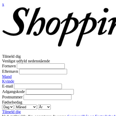
x
Tilmeld dig
Venligst udfyld nedenstående
Fornavn
Efternavn
Mand
Kvinde
E-mail
Adgangskode
Postnummer
Fødselsedag
Tilmeld dig