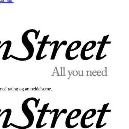
politik.
med rating og anmeldelserne.