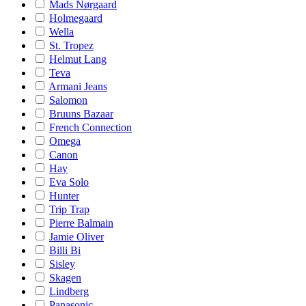
Mads Nørgaard
Holmegaard
Wella
St. Tropez
Helmut Lang
Teva
Armani Jeans
Salomon
Bruuns Bazaar
French Connection
Omega
Canon
Hay
Eva Solo
Hunter
Trip Trap
Pierre Balmain
Jamie Oliver
Billi Bi
Sisley
Skagen
Lindberg
Panasonic