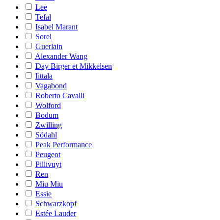
Lee
Tefal
Isabel Marant
Sorel
Guerlain
Alexander Wang
Day Birger et Mikkelsen
Iittala
Vagabond
Roberto Cavalli
Wolford
Bodum
Zwilling
Södahl
Peak Performance
Peugeot
Pillivuyt
Ren
Miu Miu
Essie
Schwarzkopf
Estée Lauder