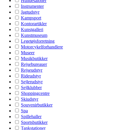
Hundesaloner
Instrumenter
Jagtudstyr
Kampsport
Kontorartikler
Kunstgalleri
Kunstmuseum
Legetøjsforretning
Motorcykelforhandlere
Museer
Musikbutikker
Rejsebureauer
Rejseudstyr
Rideudstyr
Sejlerudstyr
Sejlklubber
Shoppingcentre
Skiudstyr
Souvenirbutikker
Spa
Spillehaller
Sportsbutikker
Tankstationer