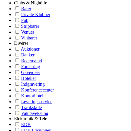
Clubs & Nightlife
Barer
Private Klubber
Pub
Stripbarer
Venues
Vinbarer
Diverse
Auktioner
Banker
Bedemænd
Forsikring
Gaveidéer
Hoteller
Indgravering
Konferencecenter
Kontorhotel
Leveringsservice
Trafikskole
Valutaveksling
Elektronik & Tele
EDB
EDB Løsninger