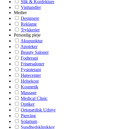
Slik & Konfekture
Vinhandler
Medier
Designere
Reklame
Trykkerier
Personlig pleje
Akupunktur
Apoteker
Beauty Saloner
Fodterapi
Frisørsaloner
Fysioterapi
Hørecenter
Helsekost
Kosmetik
Massage
Medical Clinic
Optiker
Ortopædisk Udstyr
Piercing
Solarium
Sundhedsklinikker