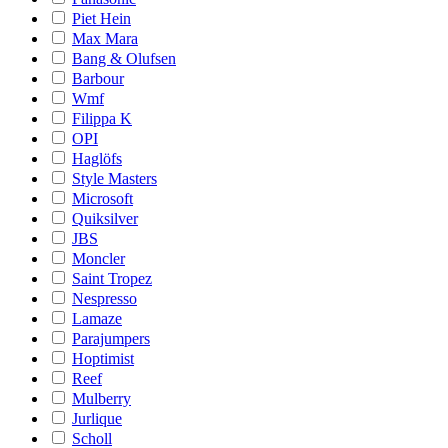
Piet Hein
Max Mara
Bang & Olufsen
Barbour
Wmf
Filippa K
OPI
Haglöfs
Style Masters
Microsoft
Quiksilver
JBS
Moncler
Saint Tropez
Nespresso
Lamaze
Parajumpers
Hoptimist
Reef
Mulberry
Jurlique
Scholl