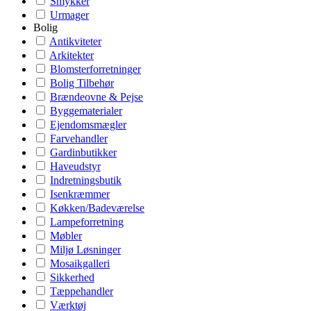
Smykker
Urmager
Bolig
Antikviteter
Arkitekter
Blomsterforretninger
Bolig Tilbehør
Brændeovne & Pejse
Byggematerialer
Ejendomsmægler
Farvehandler
Gardinbutikker
Haveudstyr
Indretningsbutik
Isenkræmmer
Køkken/Badeværelse
Lampeforretning
Møbler
Miljø Løsninger
Mosaikgalleri
Sikkerhed
Tæppehandler
Værktøj