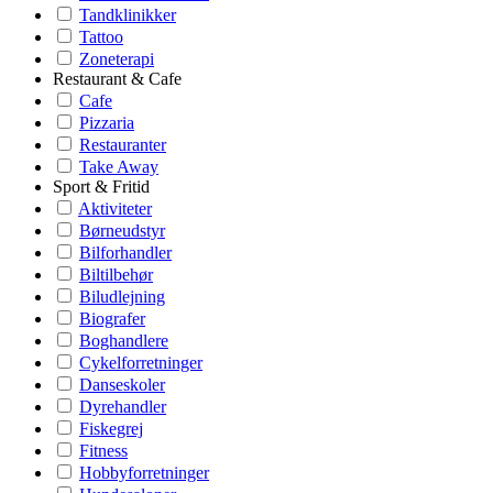
Tandklinikker
Tattoo
Zoneterapi
Restaurant & Cafe
Cafe
Pizzaria
Restauranter
Take Away
Sport & Fritid
Aktiviteter
Børneudstyr
Bilforhandler
Biltilbehør
Biludlejning
Biografer
Boghandlere
Cykelforretninger
Danseskoler
Dyrehandler
Fiskegrej
Fitness
Hobbyforretninger