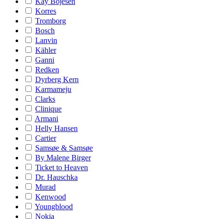
Kay Bojesen
Korres
Tromborg
Bosch
Lanvin
Kähler
Ganni
Redken
Dyrberg Kern
Karmameju
Clarks
Clinique
Armani
Helly Hansen
Cartier
Samsøe & Samsøe
By Malene Birger
Ticket to Heaven
Dr. Hauschka
Murad
Kenwood
Youngblood
Nokia