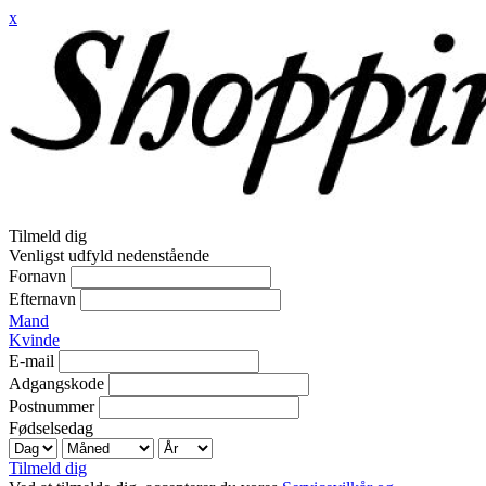
x
Tilmeld dig
Venligst udfyld nedenstående
Fornavn
Efternavn
Mand
Kvinde
E-mail
Adgangskode
Postnummer
Fødselsedag
Tilmeld dig