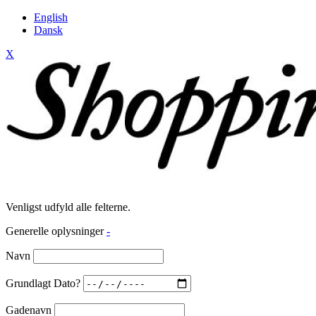
English
Dansk
X
Venligst udfyld alle felterne.
Generelle oplysninger
-
Navn
Grundlagt Dato?
Gadenavn