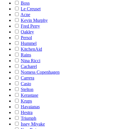
Boss
Le Creuset
Acne
Kevin Murphy
Fred Perry
Oakley
Persol
Hummel
KitchenAid
Rains
Nina Ricci
Cacharel
Nomess Copenhagen
Carrera
Casio
Stelton
Kerastase
Krups
Havaianas
Hestra
Triumph
Issey Miyake