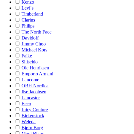
Kenzo
Levi´s
Timberland
Clarins
Philips
The North Face
Davidoff
Jimmy Choo
Michael Kors
Falke
Shiseido
Ole Henriksen
Emporio Armani
Lancome
OBH Nordica
Ilse Jacobsen
Lancaster
Ecco
Juicy Couture
Birkenstock
Weleda
Bjørn Borg
Mont Blanc