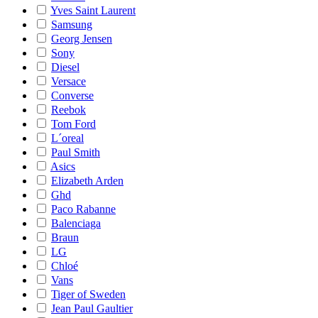
Yves Saint Laurent
Samsung
Georg Jensen
Sony
Diesel
Versace
Converse
Reebok
Tom Ford
L´oreal
Paul Smith
Asics
Elizabeth Arden
Ghd
Paco Rabanne
Balenciaga
Braun
LG
Chloé
Vans
Tiger of Sweden
Jean Paul Gaultier