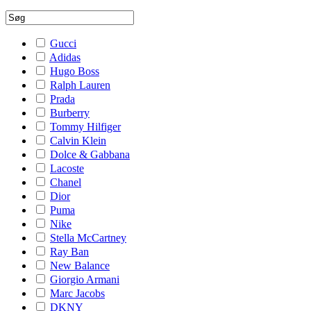
Gucci
Adidas
Hugo Boss
Ralph Lauren
Prada
Burberry
Tommy Hilfiger
Calvin Klein
Dolce & Gabbana
Lacoste
Chanel
Dior
Puma
Nike
Stella McCartney
Ray Ban
New Balance
Giorgio Armani
Marc Jacobs
DKNY