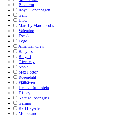
Biotherm
Royal Copenhagen
Gant
HTC
Marc by Marc Jacobs
Valentino
Escada
Lego
American Crew
Babyliss
Bulgari
Givenchy
Apple
Max Factor
Rosendahl
Fjällräven
Helena Rubinstein
Disney
Narciso Rodriguez
Garnier
Karl Lagerfeld
Moroccanoil