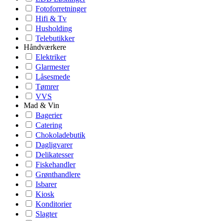
Fotoforretninger
Hifi & Tv
Husholding
Telebutikker
Håndværkere
Elektriker
Glarmester
Låsesmede
Tømrer
VVS
Mad & Vin
Bagerier
Catering
Chokoladebutik
Dagligvarer
Delikatesser
Fiskehandler
Grønthandlere
Isbarer
Kiosk
Konditorier
Slagter