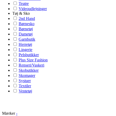
Teatre
Videoudlejninger
Tøj & Sko
2nd Hand
Børnesko
Børnetøj
Dametøj
Garnbutik
Herretøj
Lingerie
Pelsbutikker
Plus Size Fashion
Renseri/Vaskeri
Skobutikker
Skomager
Systuer
Textiler
Ventetøj
Mærker
-