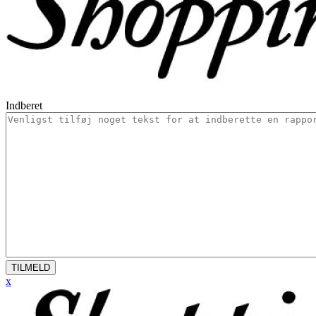
Indberet
TILMELD
x