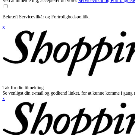
Ved at tilmelde dig, accepterer du vores
Servicevilkår og Fortroligheds
Bekræft Servicevilkår og Fortrolighedspolitik.
x
Tak for din tilmelding
Se venligst din e-mail og godkend linket, for at kunne komme i gang 
x