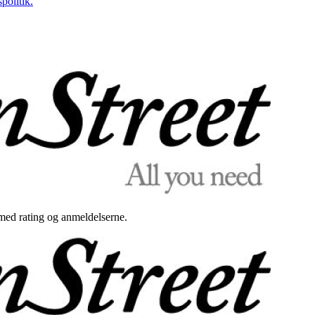
politik.
med rating og anmeldelserne.