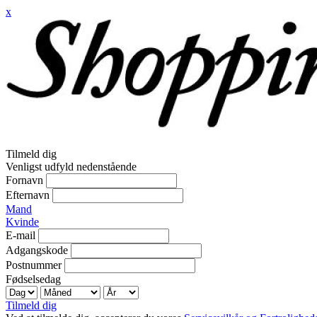
x
Tilmeld dig
Venligst udfyld nedenstående
Fornavn
Efternavn
Mand
Kvinde
E-mail
Adgangskode
Postnummer
Fødselsedag
Tilmeld dig