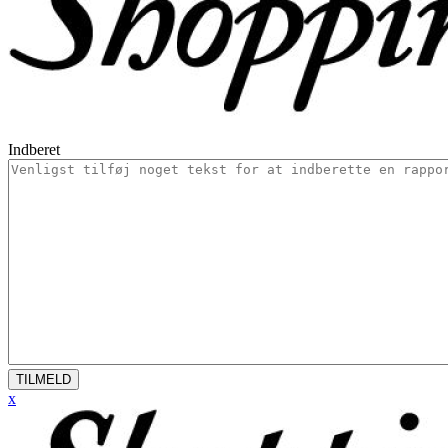
Indberet
TILMELD
x