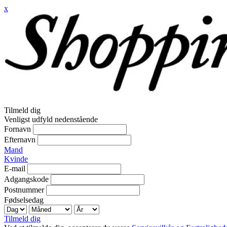
x
Tilmeld dig
Venligst udfyld nedenstående
Fornavn
Efternavn
Mand
Kvinde
E-mail
Adgangskode
Postnummer
Fødselsedag
Tilmeld dig