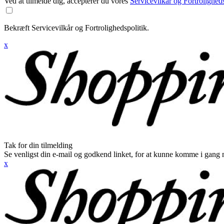
Ved at tilmelde dig, accepterer du vores
Servicevilkår og Fortroligheds
Bekræft Servicevilkår og Fortrolighedspolitik.
x
Tak for din tilmelding
Se venligst din e-mail og godkend linket, for at kunne komme i gang 
x