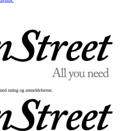
politik.
med rating og anmeldelserne.