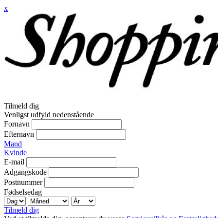
x
Tilmeld dig
Venligst udfyld nedenstående
Fornavn
Efternavn
Mand
Kvinde
E-mail
Adgangskode
Postnummer
Fødselsedag
Tilmeld dig