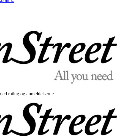
politik.
med rating og anmeldelserne.