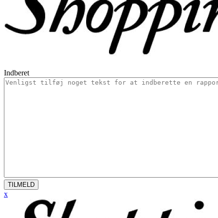
Indberet
TILMELD
x