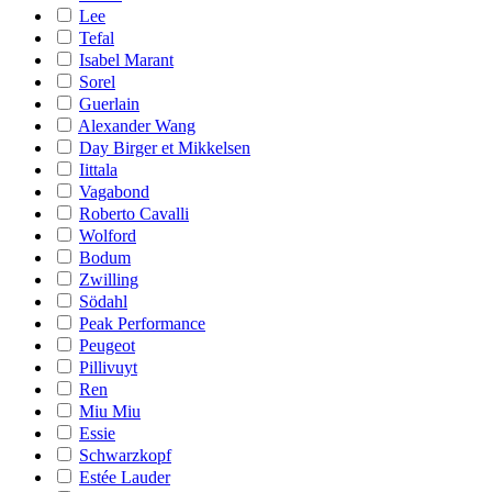
Lee
Tefal
Isabel Marant
Sorel
Guerlain
Alexander Wang
Day Birger et Mikkelsen
Iittala
Vagabond
Roberto Cavalli
Wolford
Bodum
Zwilling
Södahl
Peak Performance
Peugeot
Pillivuyt
Ren
Miu Miu
Essie
Schwarzkopf
Estée Lauder