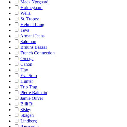
Mads Nørgaard
Holmegaard
Wella
St. Tropez
Helmut Lang
Teva
Armani Jeans
Salomon
Bruuns Bazaar
French Connection
Omega
Canon
Hay
Eva Solo
Hunter
Trip Trap
Pierre Balmain
Jamie Oliver
Billi Bi
Sisley
Skagen
Lindberg
Panasonic