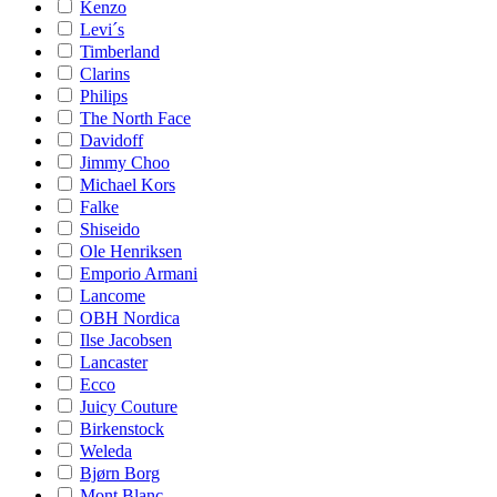
Kenzo
Levi´s
Timberland
Clarins
Philips
The North Face
Davidoff
Jimmy Choo
Michael Kors
Falke
Shiseido
Ole Henriksen
Emporio Armani
Lancome
OBH Nordica
Ilse Jacobsen
Lancaster
Ecco
Juicy Couture
Birkenstock
Weleda
Bjørn Borg
Mont Blanc