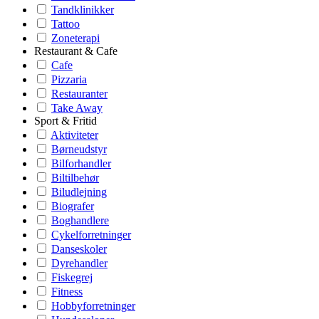
Tandklinikker
Tattoo
Zoneterapi
Restaurant & Cafe
Cafe
Pizzaria
Restauranter
Take Away
Sport & Fritid
Aktiviteter
Børneudstyr
Bilforhandler
Biltilbehør
Biludlejning
Biografer
Boghandlere
Cykelforretninger
Danseskoler
Dyrehandler
Fiskegrej
Fitness
Hobbyforretninger