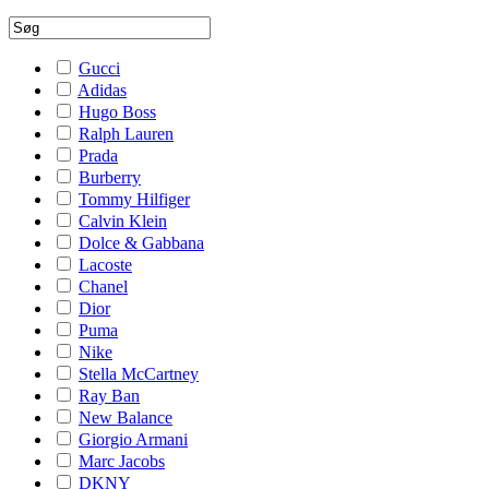
Gucci
Adidas
Hugo Boss
Ralph Lauren
Prada
Burberry
Tommy Hilfiger
Calvin Klein
Dolce & Gabbana
Lacoste
Chanel
Dior
Puma
Nike
Stella McCartney
Ray Ban
New Balance
Giorgio Armani
Marc Jacobs
DKNY