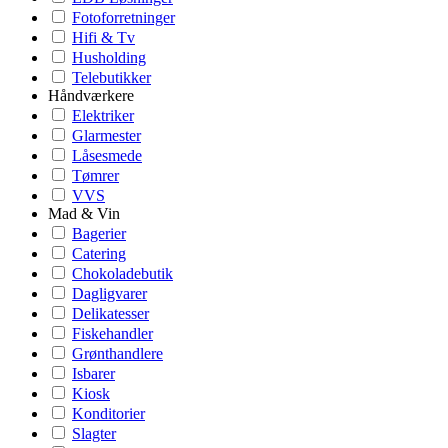
Fotoforretninger
Hifi & Tv
Husholding
Telebutikker
Håndværkere
Elektriker
Glarmester
Låsesmede
Tømrer
VVS
Mad & Vin
Bagerier
Catering
Chokoladebutik
Dagligvarer
Delikatesser
Fiskehandler
Grønthandlere
Isbarer
Kiosk
Konditorier
Slagter