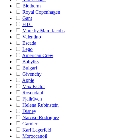
Biotherm
Royal Copenhagen
Gant
HTC
Marc by Marc Jacobs
Valentino
Escada
Lego
American Crew
Babyliss
Bulgari
Givenchy
Apple
Max Factor
Rosendahl
Fjällräven
Helena Rubinstein
Disney
Narciso Rodriguez
Garnier
Karl Lagerfeld
Moroccanoil