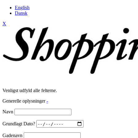
English
Dansk
X
Venligst udfyld alle felterne.
Generelle oplysninger
-
Navn
Grundlagt Dato?
Gadenavn