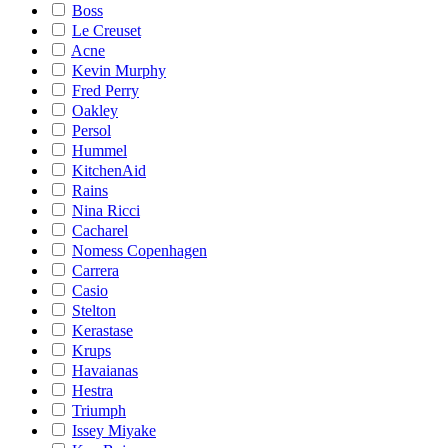
Boss
Le Creuset
Acne
Kevin Murphy
Fred Perry
Oakley
Persol
Hummel
KitchenAid
Rains
Nina Ricci
Cacharel
Nomess Copenhagen
Carrera
Casio
Stelton
Kerastase
Krups
Havaianas
Hestra
Triumph
Issey Miyake