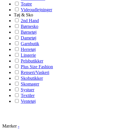
Teatre
Videoudlejninger
Tøj & Sko
2nd Hand
Børnesko
Børnetøj
Dametøj
Garnbutik
Herretøj
Lingerie
Pelsbutikker
Plus Size Fashion
Renseri/Vaskeri
Skobutikker
Skomager
Systuer
Textiler
Ventetøj
Mærker
-