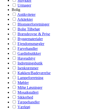
Smykker
Urmager
Bolig
Antikviteter
Arkitekter
Blomsterforretninger
Bolig Tilbehør
Brændeovne & Pejse
Byggematerialer
Ejendomsmægler
Farvehandler
Gardinbutikker
Haveudstyr
Indretningsbutik
Isenkræmmer
Køkken/Badeværelse
Lampeforretning
Møbler
Miljø Løsninger
Mosaikgalleri
Sikkerhed
Tæppehandler
Værktøj