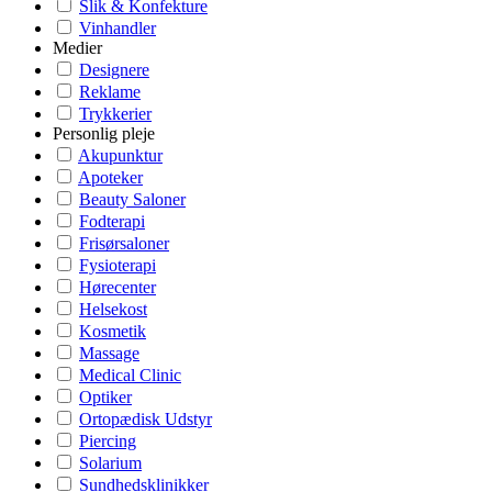
Slik & Konfekture
Vinhandler
Medier
Designere
Reklame
Trykkerier
Personlig pleje
Akupunktur
Apoteker
Beauty Saloner
Fodterapi
Frisørsaloner
Fysioterapi
Hørecenter
Helsekost
Kosmetik
Massage
Medical Clinic
Optiker
Ortopædisk Udstyr
Piercing
Solarium
Sundhedsklinikker