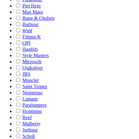
Piet Hein
Max Mara
Bang & Olufsen
Barbour
Wmf
Filippa K
OPI
Haglöfs
Style Masters
Microsoft
Quiksilver
JBS
Moncler
Saint Tropez
Nespresso
Lamaze
Parajumpers
Hoptimist
Reef
Mulberry
Jurlique
Scholl