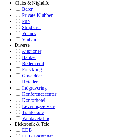
Clubs & Nightlife
Barer
Private Klubber
Pub
Stripbarer
Venues
Vinbarer
Diverse
Auktioner
Banker
Bedemænd
Forsikring
Gaveidéer
Hoteller
Indgravering
Konferencecenter
Kontorhotel
Leveringsservice
Trafikskole
Valutaveksling
Elektronik & Tele
EDB
EDB Løsninger