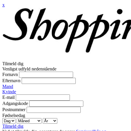
x
Tilmeld dig
Venligst udfyld nedenstående
Fornavn
Efternavn
Mand
Kvinde
E-mail
Adgangskode
Postnummer
Fødselsedag
Tilmeld dig