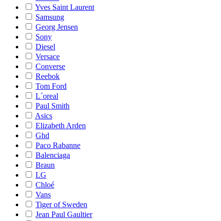
Yves Saint Laurent
Samsung
Georg Jensen
Sony
Diesel
Versace
Converse
Reebok
Tom Ford
L´oreal
Paul Smith
Asics
Elizabeth Arden
Ghd
Paco Rabanne
Balenciaga
Braun
LG
Chloé
Vans
Tiger of Sweden
Jean Paul Gaultier