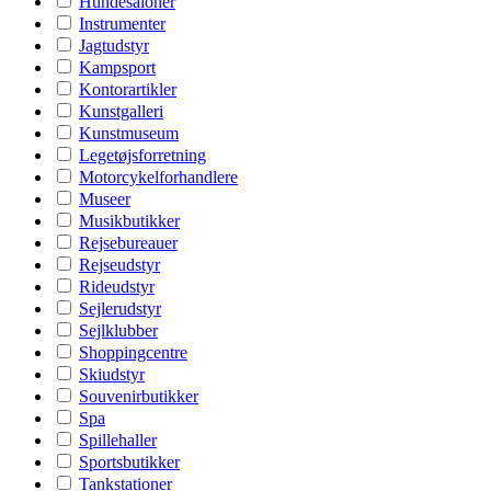
Hundesaloner
Instrumenter
Jagtudstyr
Kampsport
Kontorartikler
Kunstgalleri
Kunstmuseum
Legetøjsforretning
Motorcykelforhandlere
Museer
Musikbutikker
Rejsebureauer
Rejseudstyr
Rideudstyr
Sejlerudstyr
Sejlklubber
Shoppingcentre
Skiudstyr
Souvenirbutikker
Spa
Spillehaller
Sportsbutikker
Tankstationer