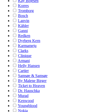
Kay Bojesen
Korres
Tromborg
Bosch
Lanvin
Kähler
Ganni
Redken
Dyrberg Kern
Karmameju
Clarks
Clinique
Armani
Helly Hansen
Cartier
Samsøe & Samsøe
By Malene Birger
Ticket to Heaven
Dr. Hauschka
Murad
Kenwood
Youngblood
Nokia