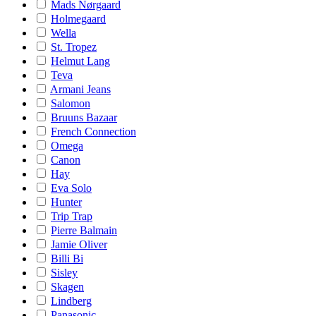
Mads Nørgaard
Holmegaard
Wella
St. Tropez
Helmut Lang
Teva
Armani Jeans
Salomon
Bruuns Bazaar
French Connection
Omega
Canon
Hay
Eva Solo
Hunter
Trip Trap
Pierre Balmain
Jamie Oliver
Billi Bi
Sisley
Skagen
Lindberg
Panasonic