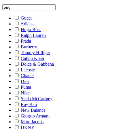
Gucci
Adidas
Hugo Boss
Ralph Lauren
Prada
Burberry
Tommy Hilfiger
Calvin Klein
Dolce & Gabbana
Lacoste
Chanel
Dior
Puma
Nike
Stella McCartney
Ray Ban
New Balance
Giorgio Armani
Marc Jacobs
DKNY