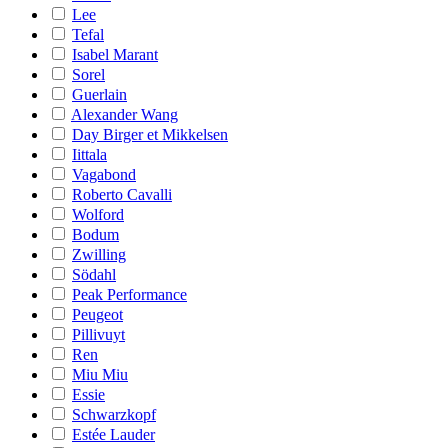
Lee
Tefal
Isabel Marant
Sorel
Guerlain
Alexander Wang
Day Birger et Mikkelsen
Iittala
Vagabond
Roberto Cavalli
Wolford
Bodum
Zwilling
Södahl
Peak Performance
Peugeot
Pillivuyt
Ren
Miu Miu
Essie
Schwarzkopf
Estée Lauder