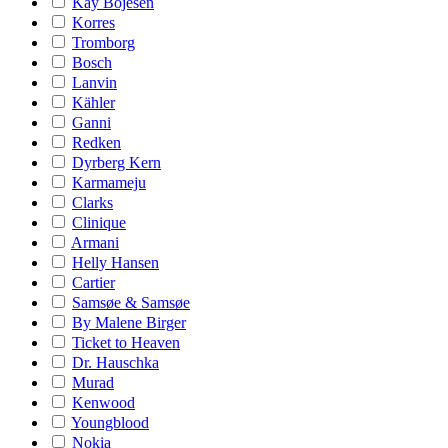
Kay Bojesen
Korres
Tromborg
Bosch
Lanvin
Kähler
Ganni
Redken
Dyrberg Kern
Karmameju
Clarks
Clinique
Armani
Helly Hansen
Cartier
Samsøe & Samsøe
By Malene Birger
Ticket to Heaven
Dr. Hauschka
Murad
Kenwood
Youngblood
Nokia