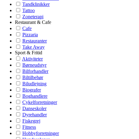
Tandklinikker
Tattoo
Zoneterapi
Restaurant & Cafe
Cafe
Pizzaria
Restauranter
Take Away
Sport & Fritid
Aktiviteter
Børneudstyr
Bilforhandler
Biltilbehør
Biludlejning
Biografer
Boghandlere
Cykelforretninger
Danseskoler
Dyrehandler
Fiskegrej
Fitness
Hobbyforretninger