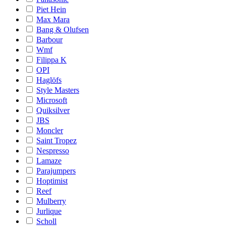
Piet Hein
Max Mara
Bang & Olufsen
Barbour
Wmf
Filippa K
OPI
Haglöfs
Style Masters
Microsoft
Quiksilver
JBS
Moncler
Saint Tropez
Nespresso
Lamaze
Parajumpers
Hoptimist
Reef
Mulberry
Jurlique
Scholl