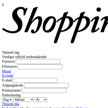
x
Tilmeld dig
Venligst udfyld nedenstående
Fornavn
Efternavn
Mand
Kvinde
E-mail
Adgangskode
Postnummer
Fødselsedag
Tilmeld dig