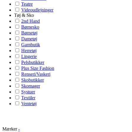
Teatre
Videoudlejninger
Tøj & Sko
2nd Hand
Børnesko
Børnetøj
Dametøj
Garnbutik
Herretøj
Lingerie
Pelsbutikker
Plus Size Fashion
Renseri/Vaskeri
Skobutikker
Skomager
Systuer
Textiler
Ventetøj
Mærker
-