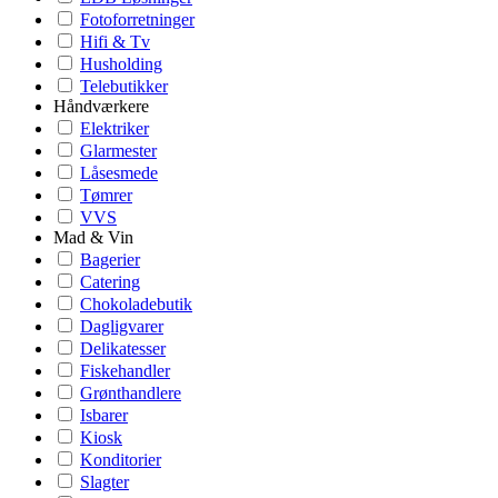
Fotoforretninger
Hifi & Tv
Husholding
Telebutikker
Håndværkere
Elektriker
Glarmester
Låsesmede
Tømrer
VVS
Mad & Vin
Bagerier
Catering
Chokoladebutik
Dagligvarer
Delikatesser
Fiskehandler
Grønthandlere
Isbarer
Kiosk
Konditorier
Slagter