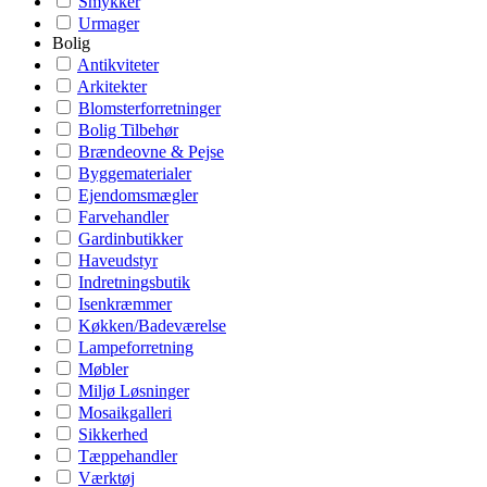
Smykker
Urmager
Bolig
Antikviteter
Arkitekter
Blomsterforretninger
Bolig Tilbehør
Brændeovne & Pejse
Byggematerialer
Ejendomsmægler
Farvehandler
Gardinbutikker
Haveudstyr
Indretningsbutik
Isenkræmmer
Køkken/Badeværelse
Lampeforretning
Møbler
Miljø Løsninger
Mosaikgalleri
Sikkerhed
Tæppehandler
Værktøj