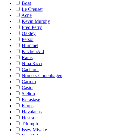
Boss
Le Creuset
Acne
Kevin Murphy
Fred Perry
Oakley
Persol
Hummel
KitchenAid
Rains
Nina Ricci
Cacharel
Nomess Copenhagen
Carrera
Casio
Stelton
Kerastase
Krups
Havaianas
Hestra
Triumph
Issey Miyake