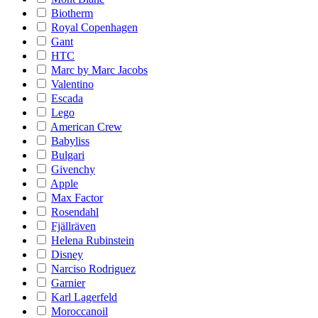
Biotherm
Royal Copenhagen
Gant
HTC
Marc by Marc Jacobs
Valentino
Escada
Lego
American Crew
Babyliss
Bulgari
Givenchy
Apple
Max Factor
Rosendahl
Fjällräven
Helena Rubinstein
Disney
Narciso Rodriguez
Garnier
Karl Lagerfeld
Moroccanoil