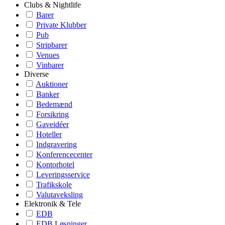
Clubs & Nightlife
Barer
Private Klubber
Pub
Stripbarer
Venues
Vinbarer
Diverse
Auktioner
Banker
Bedemænd
Forsikring
Gaveidéer
Hoteller
Indgravering
Konferencecenter
Kontorhotel
Leveringsservice
Trafikskole
Valutaveksling
Elektronik & Tele
EDB
EDB Løsninger