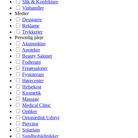
Slik & Konfekture
Vinhandler
Medier
Designere
Reklame
Trykkerier
Personlig pleje
Akupunktur
Apoteker
Beauty Saloner
Fodterapi
Frisørsaloner
Fysioterapi
Hørecenter
Helsekost
Kosmetik
Massage
Medical Clinic
Optiker
Ortopædisk Udstyr
Piercing
Solarium
Sundhedsklinikker