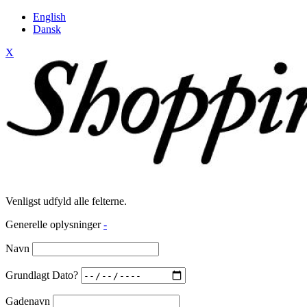
English
Dansk
X
Venligst udfyld alle felterne.
Generelle oplysninger
-
Navn
Grundlagt Dato?
Gadenavn