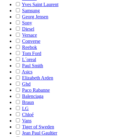
Yves Saint Laurent
Samsung
Georg Jensen
Sony
Diesel
Versace
Converse
Reebok
Tom Ford
L´oreal
Paul Smith
Asics
Elizabeth Arden
Ghd
Paco Rabanne
Balenciaga
Braun
LG
Chloé
Vans
Tiger of Sweden
Jean Paul Gaultier