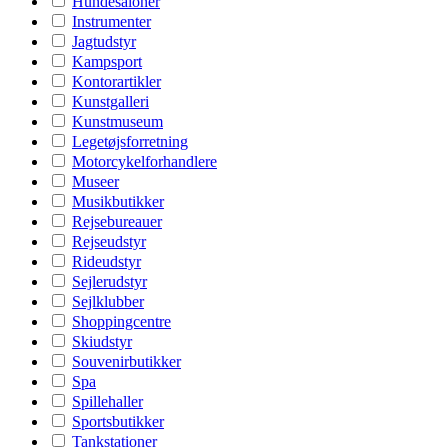
Hundesaloner
Instrumenter
Jagtudstyr
Kampsport
Kontorartikler
Kunstgalleri
Kunstmuseum
Legetøjsforretning
Motorcykelforhandlere
Museer
Musikbutikker
Rejsebureauer
Rejseudstyr
Rideudstyr
Sejlerudstyr
Sejlklubber
Shoppingcentre
Skiudstyr
Souvenirbutikker
Spa
Spillehaller
Sportsbutikker
Tankstationer