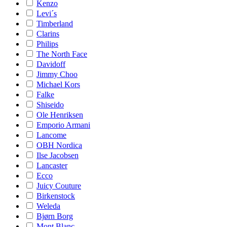
Kenzo
Levi´s
Timberland
Clarins
Philips
The North Face
Davidoff
Jimmy Choo
Michael Kors
Falke
Shiseido
Ole Henriksen
Emporio Armani
Lancome
OBH Nordica
Ilse Jacobsen
Lancaster
Ecco
Juicy Couture
Birkenstock
Weleda
Bjørn Borg
Mont Blanc