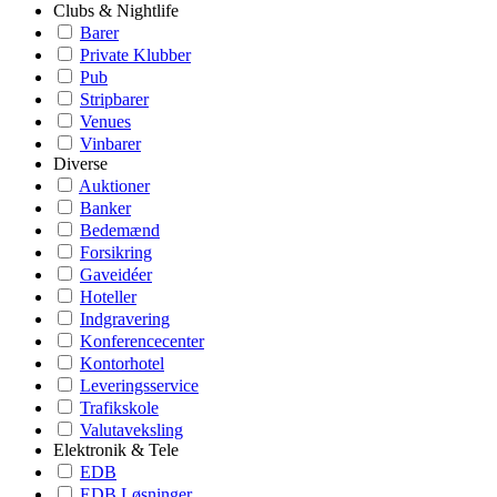
Clubs & Nightlife
Barer
Private Klubber
Pub
Stripbarer
Venues
Vinbarer
Diverse
Auktioner
Banker
Bedemænd
Forsikring
Gaveidéer
Hoteller
Indgravering
Konferencecenter
Kontorhotel
Leveringsservice
Trafikskole
Valutaveksling
Elektronik & Tele
EDB
EDB Løsninger