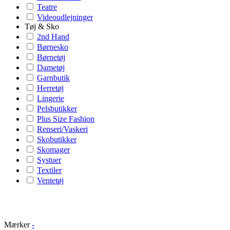
Teatre
Videoudlejninger
Tøj & Sko
2nd Hand
Børnesko
Børnetøj
Dametøj
Garnbutik
Herretøj
Lingerie
Pelsbutikker
Plus Size Fashion
Renseri/Vaskeri
Skobutikker
Skomager
Systuer
Textiler
Ventetøj
Mærker
-