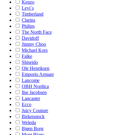
Kenzo
Levi´s
Timberland
Clarins
Philips
The North Face
Davidoff
Jimmy Choo
Michael Kors
Falke
Shiseido
Ole Henriksen
Emporio Armani
Lancome
OBH Nordica
Ilse Jacobsen
Lancaster
Ecco
Juicy Couture
Birkenstock
Weleda
Bjørn Borg
Mont Blanc