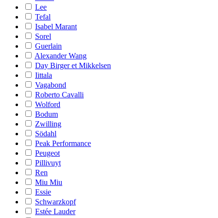
Lee
Tefal
Isabel Marant
Sorel
Guerlain
Alexander Wang
Day Birger et Mikkelsen
Iittala
Vagabond
Roberto Cavalli
Wolford
Bodum
Zwilling
Södahl
Peak Performance
Peugeot
Pillivuyt
Ren
Miu Miu
Essie
Schwarzkopf
Estée Lauder