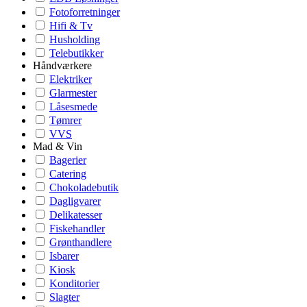
Fotoforretninger
Hifi & Tv
Husholding
Telebutikker
Håndværkere
Elektriker
Glarmester
Låsesmede
Tømrer
VVS
Mad & Vin
Bagerier
Catering
Chokoladebutik
Dagligvarer
Delikatesser
Fiskehandler
Grønthandlere
Isbarer
Kiosk
Konditorier
Slagter