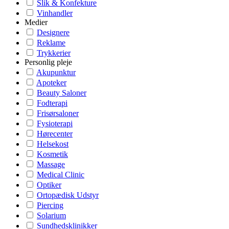
Slik & Konfekture
Vinhandler
Medier
Designere
Reklame
Trykkerier
Personlig pleje
Akupunktur
Apoteker
Beauty Saloner
Fodterapi
Frisørsaloner
Fysioterapi
Hørecenter
Helsekost
Kosmetik
Massage
Medical Clinic
Optiker
Ortopædisk Udstyr
Piercing
Solarium
Sundhedsklinikker