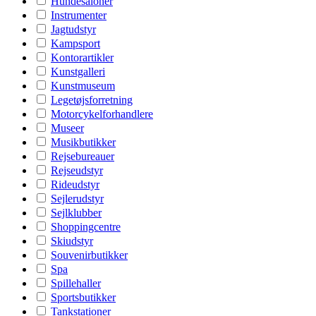
Hundesaloner
Instrumenter
Jagtudstyr
Kampsport
Kontorartikler
Kunstgalleri
Kunstmuseum
Legetøjsforretning
Motorcykelforhandlere
Museer
Musikbutikker
Rejsebureauer
Rejseudstyr
Rideudstyr
Sejlerudstyr
Sejlklubber
Shoppingcentre
Skiudstyr
Souvenirbutikker
Spa
Spillehaller
Sportsbutikker
Tankstationer