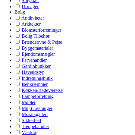
Smykker
Urmager
Bolig
Antikviteter
Arkitekter
Blomsterforretninger
Bolig Tilbehør
Brændeovne & Pejse
Byggematerialer
Ejendomsmægler
Farvehandler
Gardinbutikker
Haveudstyr
Indretningsbutik
Isenkræmmer
Køkken/Badeværelse
Lampeforretning
Møbler
Miljø Løsninger
Mosaikgalleri
Sikkerhed
Tæppehandler
Værktøj