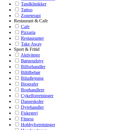
Tandklinikker
Tattoo
Zoneterapi
Restaurant & Cafe
Cafe
Pizzaria
Restauranter
Take Away
Sport & Fritid
Aktiviteter
Børneudstyr
Bilforhandler
Biltilbehør
Biludlejning
Biografer
Boghandlere
Cykelforretninger
Danseskoler
Dyrehandler
Fiskegrej
Fitness
Hobbyforretninger