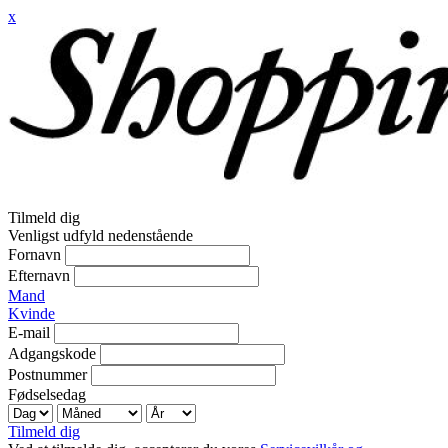
x
Tilmeld dig
Venligst udfyld nedenstående
Fornavn
Efternavn
Mand
Kvinde
E-mail
Adgangskode
Postnummer
Fødselsedag
Tilmeld dig