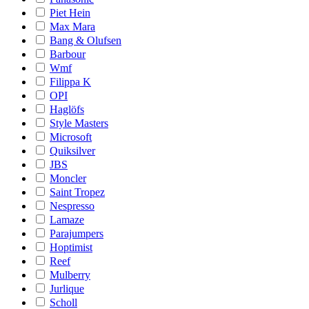
Piet Hein
Max Mara
Bang & Olufsen
Barbour
Wmf
Filippa K
OPI
Haglöfs
Style Masters
Microsoft
Quiksilver
JBS
Moncler
Saint Tropez
Nespresso
Lamaze
Parajumpers
Hoptimist
Reef
Mulberry
Jurlique
Scholl