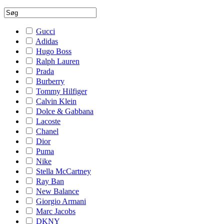
Gucci
Adidas
Hugo Boss
Ralph Lauren
Prada
Burberry
Tommy Hilfiger
Calvin Klein
Dolce & Gabbana
Lacoste
Chanel
Dior
Puma
Nike
Stella McCartney
Ray Ban
New Balance
Giorgio Armani
Marc Jacobs
DKNY