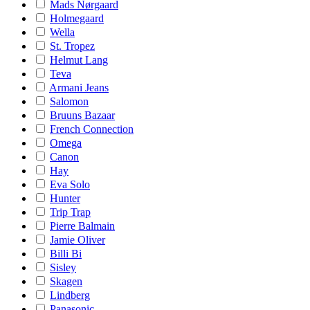
Mads Nørgaard
Holmegaard
Wella
St. Tropez
Helmut Lang
Teva
Armani Jeans
Salomon
Bruuns Bazaar
French Connection
Omega
Canon
Hay
Eva Solo
Hunter
Trip Trap
Pierre Balmain
Jamie Oliver
Billi Bi
Sisley
Skagen
Lindberg
Panasonic