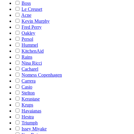
Boss
Le Creuset
Acne
Kevin Murphy
Fred Perry
Oakley
Persol
Hummel
KitchenAid
Rains
Nina Ricci
Cacharel
Nomess Copenhagen
Carrera
Casio
Stelton
Kerastase
Krups
Havaianas
Hestra
Triumph
Issey Miyake