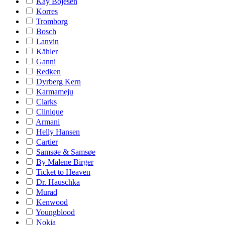
Kay Bojesen
Korres
Tromborg
Bosch
Lanvin
Kähler
Ganni
Redken
Dyrberg Kern
Karmameju
Clarks
Clinique
Armani
Helly Hansen
Cartier
Samsøe & Samsøe
By Malene Birger
Ticket to Heaven
Dr. Hauschka
Murad
Kenwood
Youngblood
Nokia