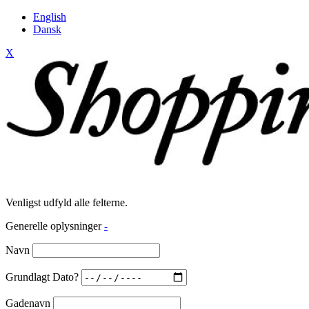
English
Dansk
X
Venligst udfyld alle felterne.
Generelle oplysninger
-
Navn
Grundlagt Dato?
Gadenavn