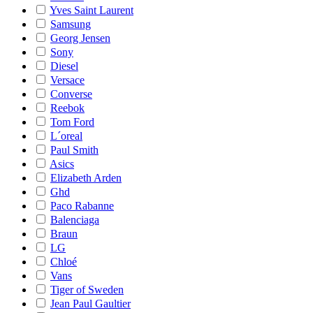
Yves Saint Laurent
Samsung
Georg Jensen
Sony
Diesel
Versace
Converse
Reebok
Tom Ford
L´oreal
Paul Smith
Asics
Elizabeth Arden
Ghd
Paco Rabanne
Balenciaga
Braun
LG
Chloé
Vans
Tiger of Sweden
Jean Paul Gaultier