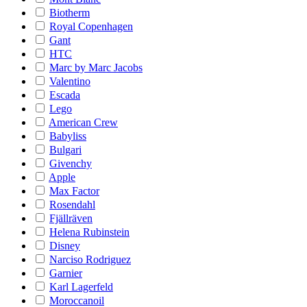
Biotherm
Royal Copenhagen
Gant
HTC
Marc by Marc Jacobs
Valentino
Escada
Lego
American Crew
Babyliss
Bulgari
Givenchy
Apple
Max Factor
Rosendahl
Fjällräven
Helena Rubinstein
Disney
Narciso Rodriguez
Garnier
Karl Lagerfeld
Moroccanoil