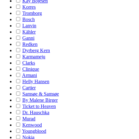
Kay Bojesen
Korres
Tromborg
Bosch
Lanvin
Kähler
Ganni
Redken
Dyrberg Kern
Karmameju
Clarks
Clinique
Armani
Helly Hansen
Cartier
Samsøe & Samsøe
By Malene Birger
Ticket to Heaven
Dr. Hauschka
Murad
Kenwood
Youngblood
Nokia