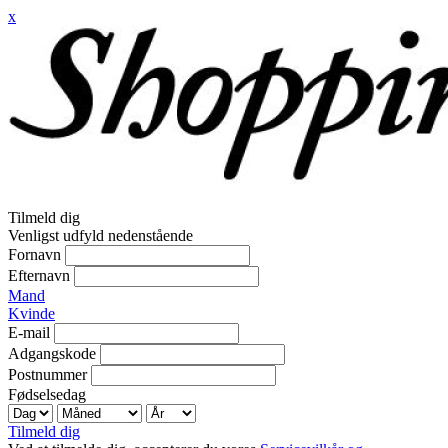
x
Tilmeld dig
Venligst udfyld nedenstående
Fornavn
Efternavn
Mand
Kvinde
E-mail
Adgangskode
Postnummer
Fødselsedag
Tilmeld dig