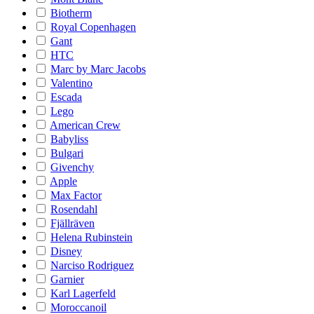
Biotherm
Royal Copenhagen
Gant
HTC
Marc by Marc Jacobs
Valentino
Escada
Lego
American Crew
Babyliss
Bulgari
Givenchy
Apple
Max Factor
Rosendahl
Fjällräven
Helena Rubinstein
Disney
Narciso Rodriguez
Garnier
Karl Lagerfeld
Moroccanoil