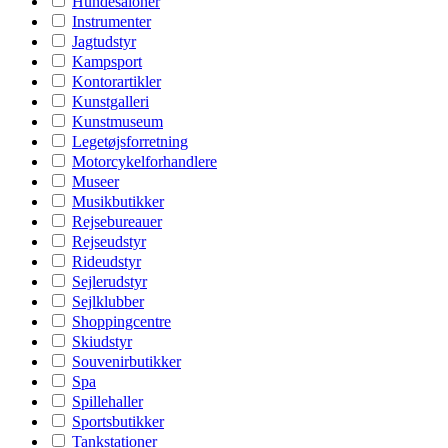
Hundesaloner
Instrumenter
Jagtudstyr
Kampsport
Kontorartikler
Kunstgalleri
Kunstmuseum
Legetøjsforretning
Motorcykelforhandlere
Museer
Musikbutikker
Rejsebureauer
Rejseudstyr
Rideudstyr
Sejlerudstyr
Sejlklubber
Shoppingcentre
Skiudstyr
Souvenirbutikker
Spa
Spillehaller
Sportsbutikker
Tankstationer