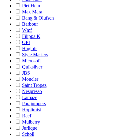
Piet Hein
Max Mara
Bang & Olufsen
Barbour
Wmf
Filippa K
OPI
Haglöfs
Style Masters
Microsoft
Quiksilver
JBS
Moncler
Saint Tropez
Nespresso
Lamaze
Parajumpers
Hoptimist
Reef
Mulberry
Jurlique
Scholl