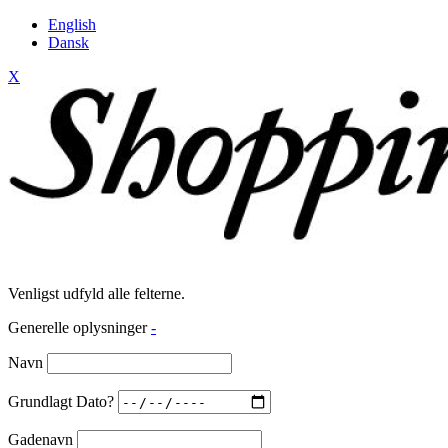
English
Dansk
X
Venligst udfyld alle felterne.
Generelle oplysninger
-
Navn
Grundlagt Dato?
Gadenavn