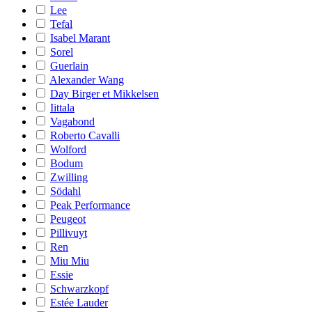
Lee
Tefal
Isabel Marant
Sorel
Guerlain
Alexander Wang
Day Birger et Mikkelsen
Iittala
Vagabond
Roberto Cavalli
Wolford
Bodum
Zwilling
Södahl
Peak Performance
Peugeot
Pillivuyt
Ren
Miu Miu
Essie
Schwarzkopf
Estée Lauder