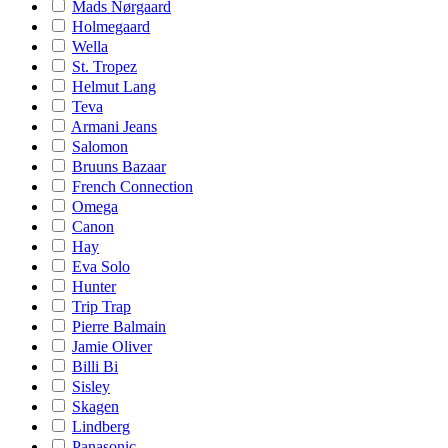
Mads Nørgaard
Holmegaard
Wella
St. Tropez
Helmut Lang
Teva
Armani Jeans
Salomon
Bruuns Bazaar
French Connection
Omega
Canon
Hay
Eva Solo
Hunter
Trip Trap
Pierre Balmain
Jamie Oliver
Billi Bi
Sisley
Skagen
Lindberg
Panasonic