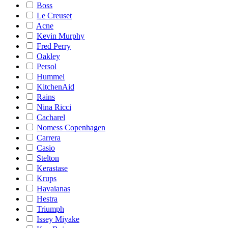
Boss
Le Creuset
Acne
Kevin Murphy
Fred Perry
Oakley
Persol
Hummel
KitchenAid
Rains
Nina Ricci
Cacharel
Nomess Copenhagen
Carrera
Casio
Stelton
Kerastase
Krups
Havaianas
Hestra
Triumph
Issey Miyake