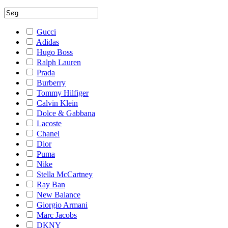
Gucci
Adidas
Hugo Boss
Ralph Lauren
Prada
Burberry
Tommy Hilfiger
Calvin Klein
Dolce & Gabbana
Lacoste
Chanel
Dior
Puma
Nike
Stella McCartney
Ray Ban
New Balance
Giorgio Armani
Marc Jacobs
DKNY