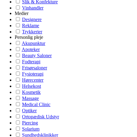
Slik & Konfekture
Vinhandler
Medier
Designere
Reklame
Trykkerier
Personlig pleje
Akupunktur
Apoteker
Beauty Saloner
Fodterapi
Frisørsaloner
Fysioterapi
Hørecenter
Helsekost
Kosmetik
Massage
Medical Clinic
Optiker
Ortopædisk Udstyr
Piercing
Solarium
Sundhedsklinikker