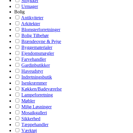
Smykker
Urmager
Bolig
Antikviteter
Arkitekter
Blomsterforretninger
Bolig Tilbehør
Brændeovne & Pejse
Byggematerialer
Ejendomsmægler
Farvehandler
Gardinbutikker
Haveudstyr
Indretningsbutik
Isenkræmmer
Køkken/Badeværelse
Lampeforretning
Møbler
Miljø Løsninger
Mosaikgalleri
Sikkerhed
Tæppehandler
Værktøj