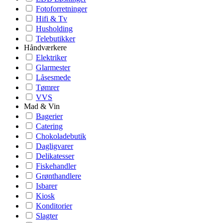
Fotoforretninger
Hifi & Tv
Husholding
Telebutikker
Håndværkere
Elektriker
Glarmester
Låsesmede
Tømrer
VVS
Mad & Vin
Bagerier
Catering
Chokoladebutik
Dagligvarer
Delikatesser
Fiskehandler
Grønthandlere
Isbarer
Kiosk
Konditorier
Slagter