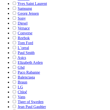
Yves Saint Laurent
Samsung
Georg Jensen
Sony
Diesel
Versace
Converse
Reebok
Tom Ford
L´oreal
Paul Smith
Asics
Elizabeth Arden
Ghd
Paco Rabanne
Balenciaga
Braun
LG
Chloé
Vans
Tiger of Sweden
Jean Paul Gaultier