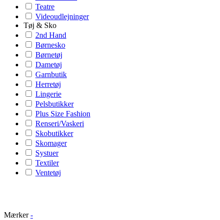
Teatre
Videoudlejninger
Tøj & Sko
2nd Hand
Børnesko
Børnetøj
Dametøj
Garnbutik
Herretøj
Lingerie
Pelsbutikker
Plus Size Fashion
Renseri/Vaskeri
Skobutikker
Skomager
Systuer
Textiler
Ventetøj
Mærker
-