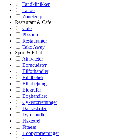
Tandklinikker
Tattoo
Zoneterapi
Restaurant & Cafe
Cafe
Pizzaria
Restauranter
Take Away
Sport & Fritid
Aktiviteter
Børneudstyr
Bilforhandler
Biltilbehør
Biludlejning
Biografer
Boghandlere
Cykelforretninger
Danseskoler
Dyrehandler
Fiskegrej
Fitness
Hobbyforretninger