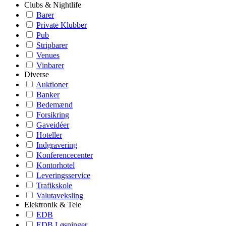
Clubs & Nightlife
Barer
Private Klubber
Pub
Stripbarer
Venues
Vinbarer
Diverse
Auktioner
Banker
Bedemænd
Forsikring
Gaveidéer
Hoteller
Indgravering
Konferencecenter
Kontorhotel
Leveringsservice
Trafikskole
Valutaveksling
Elektronik & Tele
EDB
EDB Løsninger