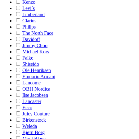
Kenzo
Levi´s
Timberland
Clarins
Philips
The North Face
Davidoff
Jimmy Choo
Michael Kors
Falke
Shiseido
Ole Henriksen
Emporio Armani
Lancome
OBH Nordica
Ilse Jacobsen
Lancaster
Ecco
Juicy Couture
Birkenstock
Weleda
Bjørn Borg
Mont Blanc