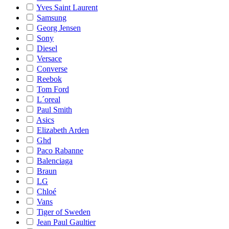
Yves Saint Laurent
Samsung
Georg Jensen
Sony
Diesel
Versace
Converse
Reebok
Tom Ford
L´oreal
Paul Smith
Asics
Elizabeth Arden
Ghd
Paco Rabanne
Balenciaga
Braun
LG
Chloé
Vans
Tiger of Sweden
Jean Paul Gaultier