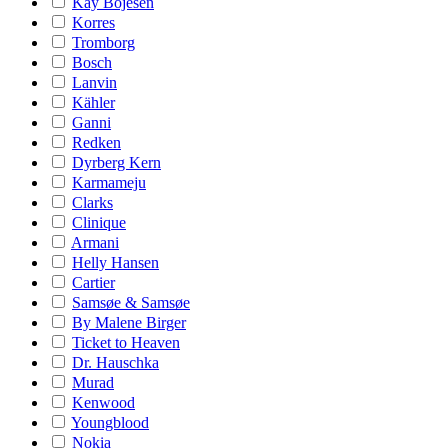
Kay Bojesen
Korres
Tromborg
Bosch
Lanvin
Kähler
Ganni
Redken
Dyrberg Kern
Karmameju
Clarks
Clinique
Armani
Helly Hansen
Cartier
Samsøe & Samsøe
By Malene Birger
Ticket to Heaven
Dr. Hauschka
Murad
Kenwood
Youngblood
Nokia