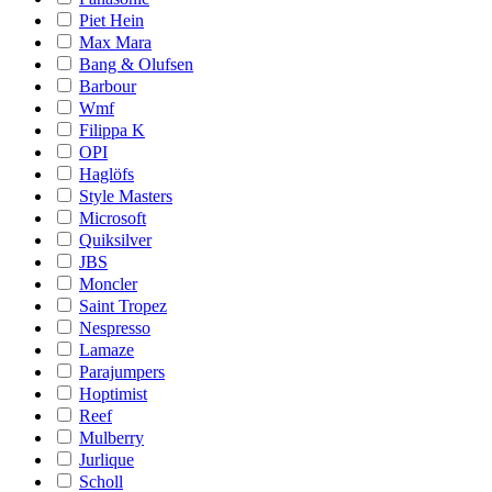
Piet Hein
Max Mara
Bang & Olufsen
Barbour
Wmf
Filippa K
OPI
Haglöfs
Style Masters
Microsoft
Quiksilver
JBS
Moncler
Saint Tropez
Nespresso
Lamaze
Parajumpers
Hoptimist
Reef
Mulberry
Jurlique
Scholl