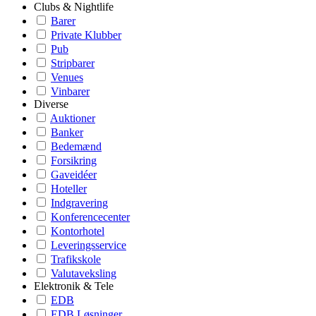
Clubs & Nightlife
Barer
Private Klubber
Pub
Stripbarer
Venues
Vinbarer
Diverse
Auktioner
Banker
Bedemænd
Forsikring
Gaveidéer
Hoteller
Indgravering
Konferencecenter
Kontorhotel
Leveringsservice
Trafikskole
Valutaveksling
Elektronik & Tele
EDB
EDB Løsninger