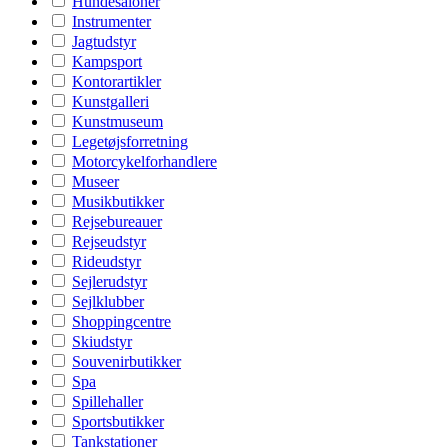
Hundesaloner
Instrumenter
Jagtudstyr
Kampsport
Kontorartikler
Kunstgalleri
Kunstmuseum
Legetøjsforretning
Motorcykelforhandlere
Museer
Musikbutikker
Rejsebureauer
Rejseudstyr
Rideudstyr
Sejlerudstyr
Sejlklubber
Shoppingcentre
Skiudstyr
Souvenirbutikker
Spa
Spillehaller
Sportsbutikker
Tankstationer