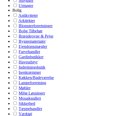
Smykker
Urmager
Bolig
Antikviteter
Arkitekter
Blomsterforretninger
Bolig Tilbehør
Brændeovne & Pejse
Byggematerialer
Ejendomsmægler
Farvehandler
Gardinbutikker
Haveudstyr
Indretningsbutik
Isenkræmmer
Køkken/Badeværelse
Lampeforretning
Møbler
Miljø Løsninger
Mosaikgalleri
Sikkerhed
Tæppehandler
Værktøj