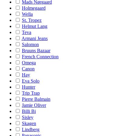
Mads Nørgaard
Holmegaard
Wella
St. Tropez
Helmut Lang
Teva
Armani Jeans
Salomon
Bruuns Bazaar
French Connection
Omega
Canon
Hay
Eva Solo
Hunter
Trip Trap
Pierre Balmain
Jamie Oliver
Billi Bi
Sisley
Skagen
Lindberg
Panasonic