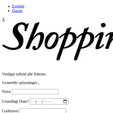
English
Dansk
X
Venligst udfyld alle felterne.
Generelle oplysninger
-
Navn
Grundlagt Dato?
Gadenavn