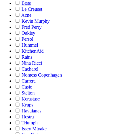
Boss
Le Creuset
Acne
Kevin Murphy
Fred Perry
Oakley
Persol
Hummel
KitchenAid
Rains
Nina Ricci
Cacharel
Nomess Copenhagen
Carrera
Casio
Stelton
Kerastase
Krups
Havaianas
Hestra
Triumph
Issey Miyake