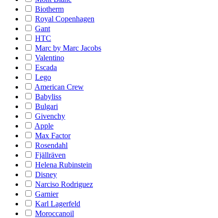
Biotherm
Royal Copenhagen
Gant
HTC
Marc by Marc Jacobs
Valentino
Escada
Lego
American Crew
Babyliss
Bulgari
Givenchy
Apple
Max Factor
Rosendahl
Fjällräven
Helena Rubinstein
Disney
Narciso Rodriguez
Garnier
Karl Lagerfeld
Moroccanoil