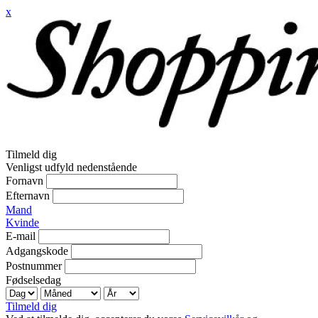
x
Tilmeld dig
Venligst udfyld nedenstående
Fornavn
Efternavn
Mand
Kvinde
E-mail
Adgangskode
Postnummer
Fødselsedag
Tilmeld dig