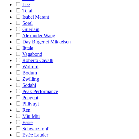
Lee
Tefal
Isabel Marant
Sorel
Guerlain
Alexander Wang
Day Birger et Mikkelsen
Iittala
Vagabond
Roberto Cavalli
Wolford
Bodum
Zwilling
Södahl
Peak Performance
Peugeot
Pillivuyt
Ren
Miu Miu
Essie
Schwarzkopf
Estée Lauder