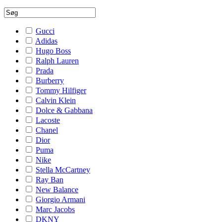
Gucci
Adidas
Hugo Boss
Ralph Lauren
Prada
Burberry
Tommy Hilfiger
Calvin Klein
Dolce & Gabbana
Lacoste
Chanel
Dior
Puma
Nike
Stella McCartney
Ray Ban
New Balance
Giorgio Armani
Marc Jacobs
DKNY