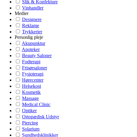
Slik & Konfekture
Vinhandler
Medier
Designere
Reklame
Trykkerier
Personlig pleje
Akupunktur
Apoteker
Beauty Saloner
Fodterapi
Frisørsaloner
Fysioterapi
Hørecenter
Helsekost
Kosmetik
Massage
Medical Clinic
Optiker
Ortopædisk Udstyr
Piercing
Solarium
Sundhedsklinikker