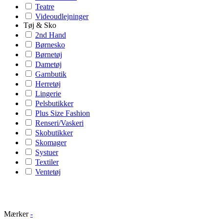
Teatre
Videoudlejninger
Tøj & Sko
2nd Hand
Børnesko
Børnetøj
Dametøj
Garnbutik
Herretøj
Lingerie
Pelsbutikker
Plus Size Fashion
Renseri/Vaskeri
Skobutikker
Skomager
Systuer
Textiler
Ventetøj
Mærker
-