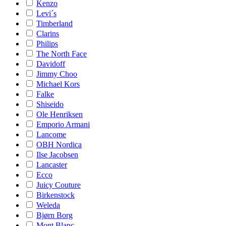
Kenzo
Levi´s
Timberland
Clarins
Philips
The North Face
Davidoff
Jimmy Choo
Michael Kors
Falke
Shiseido
Ole Henriksen
Emporio Armani
Lancome
OBH Nordica
Ilse Jacobsen
Lancaster
Ecco
Juicy Couture
Birkenstock
Weleda
Bjørn Borg
Mont Blanc