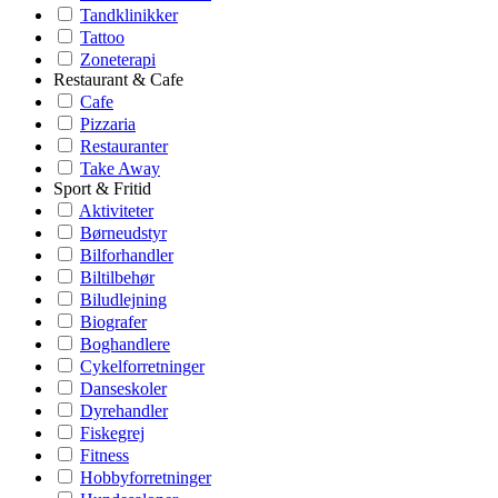
Tandklinikker
Tattoo
Zoneterapi
Restaurant & Cafe
Cafe
Pizzaria
Restauranter
Take Away
Sport & Fritid
Aktiviteter
Børneudstyr
Bilforhandler
Biltilbehør
Biludlejning
Biografer
Boghandlere
Cykelforretninger
Danseskoler
Dyrehandler
Fiskegrej
Fitness
Hobbyforretninger