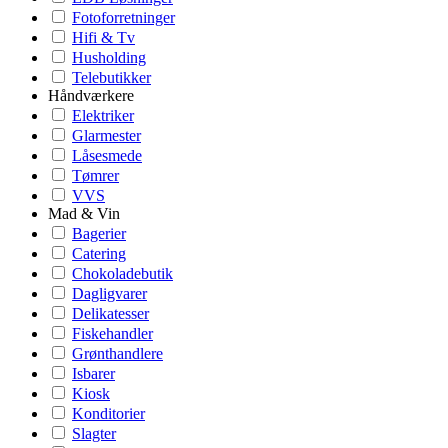
Fotoforretninger
Hifi & Tv
Husholding
Telebutikker
Håndværkere
Elektriker
Glarmester
Låsesmede
Tømrer
VVS
Mad & Vin
Bagerier
Catering
Chokoladebutik
Dagligvarer
Delikatesser
Fiskehandler
Grønthandlere
Isbarer
Kiosk
Konditorier
Slagter