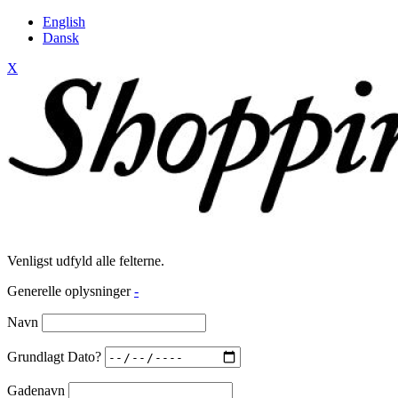
English
Dansk
X
Venligst udfyld alle felterne.
Generelle oplysninger
-
Navn
Grundlagt Dato?
Gadenavn