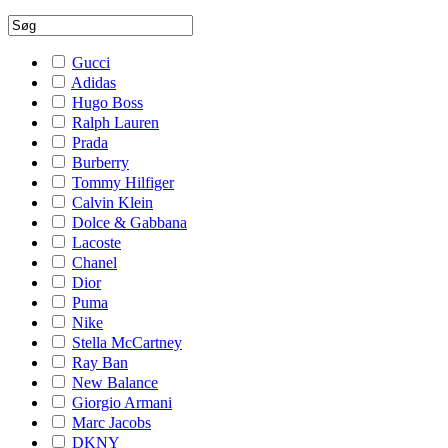
Gucci
Adidas
Hugo Boss
Ralph Lauren
Prada
Burberry
Tommy Hilfiger
Calvin Klein
Dolce & Gabbana
Lacoste
Chanel
Dior
Puma
Nike
Stella McCartney
Ray Ban
New Balance
Giorgio Armani
Marc Jacobs
DKNY