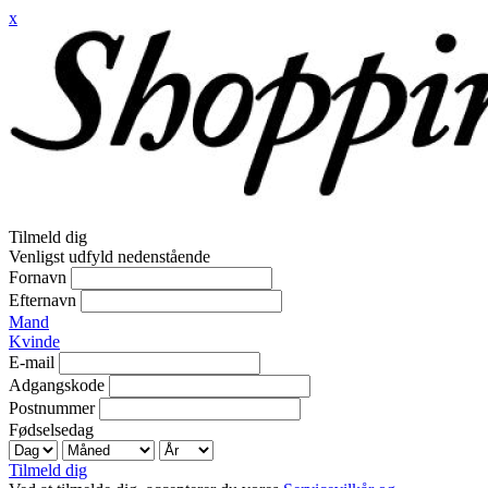
x
Tilmeld dig
Venligst udfyld nedenstående
Fornavn
Efternavn
Mand
Kvinde
E-mail
Adgangskode
Postnummer
Fødselsedag
Tilmeld dig