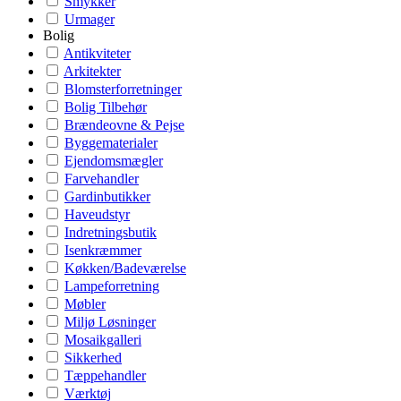
Smykker
Urmager
Bolig
Antikviteter
Arkitekter
Blomsterforretninger
Bolig Tilbehør
Brændeovne & Pejse
Byggematerialer
Ejendomsmægler
Farvehandler
Gardinbutikker
Haveudstyr
Indretningsbutik
Isenkræmmer
Køkken/Badeværelse
Lampeforretning
Møbler
Miljø Løsninger
Mosaikgalleri
Sikkerhed
Tæppehandler
Værktøj