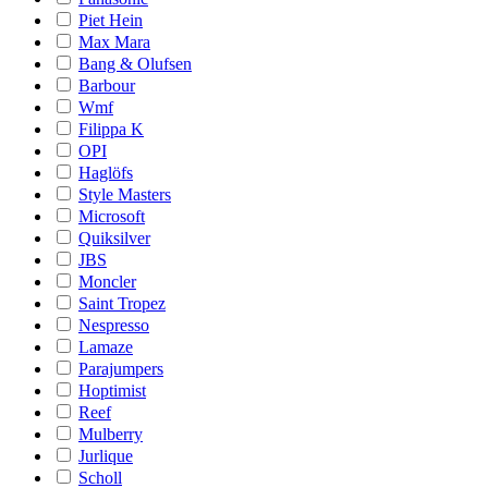
Piet Hein
Max Mara
Bang & Olufsen
Barbour
Wmf
Filippa K
OPI
Haglöfs
Style Masters
Microsoft
Quiksilver
JBS
Moncler
Saint Tropez
Nespresso
Lamaze
Parajumpers
Hoptimist
Reef
Mulberry
Jurlique
Scholl