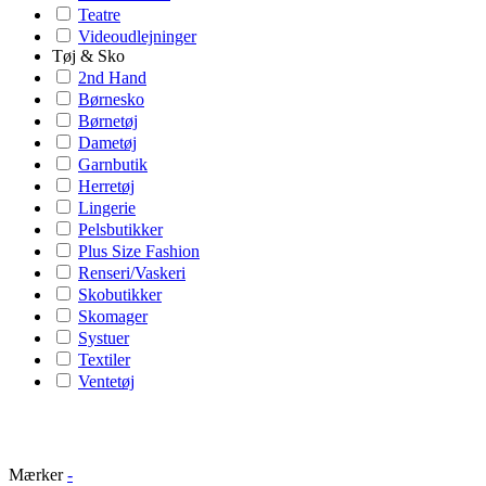
Teatre
Videoudlejninger
Tøj & Sko
2nd Hand
Børnesko
Børnetøj
Dametøj
Garnbutik
Herretøj
Lingerie
Pelsbutikker
Plus Size Fashion
Renseri/Vaskeri
Skobutikker
Skomager
Systuer
Textiler
Ventetøj
Mærker
-