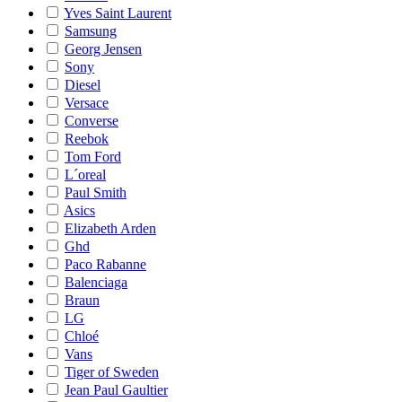
Yves Saint Laurent
Samsung
Georg Jensen
Sony
Diesel
Versace
Converse
Reebok
Tom Ford
L´oreal
Paul Smith
Asics
Elizabeth Arden
Ghd
Paco Rabanne
Balenciaga
Braun
LG
Chloé
Vans
Tiger of Sweden
Jean Paul Gaultier