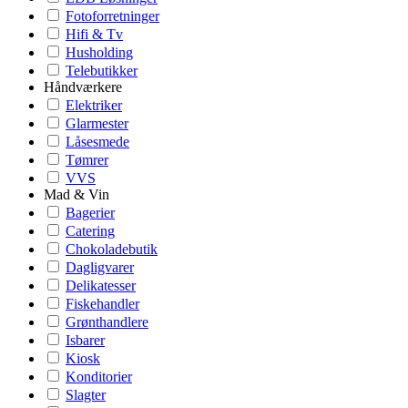
Fotoforretninger
Hifi & Tv
Husholding
Telebutikker
Håndværkere
Elektriker
Glarmester
Låsesmede
Tømrer
VVS
Mad & Vin
Bagerier
Catering
Chokoladebutik
Dagligvarer
Delikatesser
Fiskehandler
Grønthandlere
Isbarer
Kiosk
Konditorier
Slagter