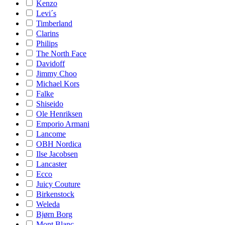
Kenzo
Levi´s
Timberland
Clarins
Philips
The North Face
Davidoff
Jimmy Choo
Michael Kors
Falke
Shiseido
Ole Henriksen
Emporio Armani
Lancome
OBH Nordica
Ilse Jacobsen
Lancaster
Ecco
Juicy Couture
Birkenstock
Weleda
Bjørn Borg
Mont Blanc