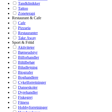
Tandklinikker
Tattoo
Zoneterapi
Restaurant & Cafe
Cafe
Pizzaria
Restauranter
Take Away
Sport & Fritid
Aktiviteter
Børneudstyr
Bilforhandler
Biltilbehør
Biludlejning
Biografer
Boghandlere
Cykelforretninger
Danseskoler
Dyrehandler
Fiskegrej
Fitness
Hobbyforretninger