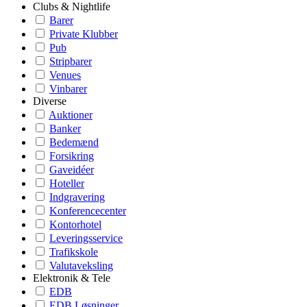
Clubs & Nightlife
Barer
Private Klubber
Pub
Stripbarer
Venues
Vinbarer
Diverse
Auktioner
Banker
Bedemænd
Forsikring
Gaveidéer
Hoteller
Indgravering
Konferencecenter
Kontorhotel
Leveringsservice
Trafikskole
Valutaveksling
Elektronik & Tele
EDB
EDB Løsninger