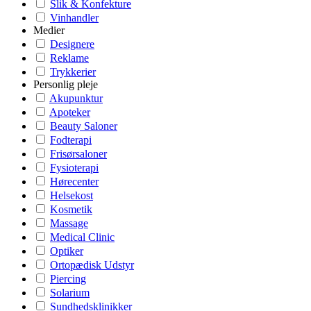
Slik & Konfekture
Vinhandler
Medier
Designere
Reklame
Trykkerier
Personlig pleje
Akupunktur
Apoteker
Beauty Saloner
Fodterapi
Frisørsaloner
Fysioterapi
Hørecenter
Helsekost
Kosmetik
Massage
Medical Clinic
Optiker
Ortopædisk Udstyr
Piercing
Solarium
Sundhedsklinikker