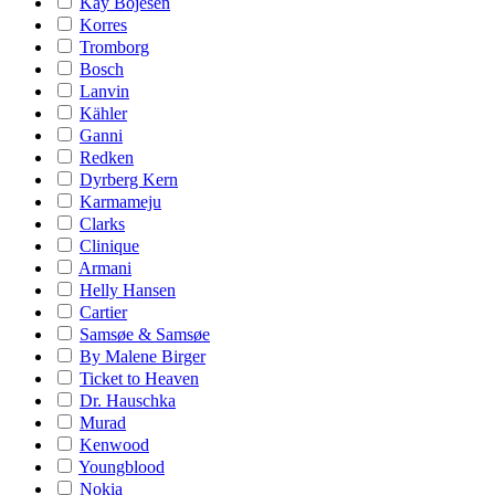
Kay Bojesen
Korres
Tromborg
Bosch
Lanvin
Kähler
Ganni
Redken
Dyrberg Kern
Karmameju
Clarks
Clinique
Armani
Helly Hansen
Cartier
Samsøe & Samsøe
By Malene Birger
Ticket to Heaven
Dr. Hauschka
Murad
Kenwood
Youngblood
Nokia