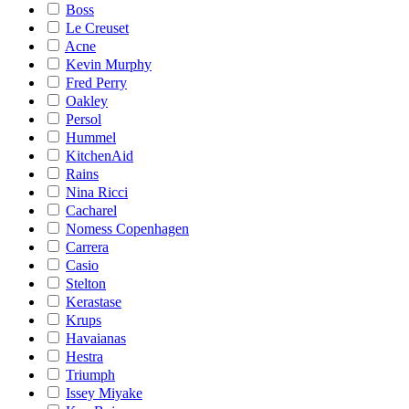
Boss
Le Creuset
Acne
Kevin Murphy
Fred Perry
Oakley
Persol
Hummel
KitchenAid
Rains
Nina Ricci
Cacharel
Nomess Copenhagen
Carrera
Casio
Stelton
Kerastase
Krups
Havaianas
Hestra
Triumph
Issey Miyake