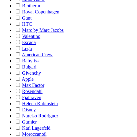
Biotherm
Royal Copenhagen
Gant
HTC
Marc by Marc Jacobs
Valentino
Escada
Lego
American Crew
Babyliss
Bulgari
Givenchy
Apple
Max Factor
Rosendahl
Fjällräven
Helena Rubinstein
Disney
Narciso Rodriguez
Garnier
Karl Lagerfeld
Moroccanoil