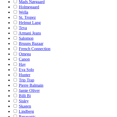
Mads Nørgaard
Holmegaard
Wella
St. Tropez
Helmut Lang
Teva
Armani Jeans
Salomon
Bruuns Bazaar
French Connection
Omega
Canon
Hay
Eva Solo
Hunter
Trip Trap
Pierre Balmain
Jamie Oliver
Billi Bi
Sisley
Skagen
Lindberg
Panasonic