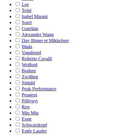
Lee
Tefal
Isabel Marant
Sorel
Guerlain
Alexander Wang
Day Birger et Mikkelsen
Iittala
Vagabond
Roberto Cavalli
Wolford
Bodum
Zwilling
Södahl
Peak Performance
Peugeot
Pillivuyt
Ren
Miu Miu
Essie
Schwarzkopf
Estée Lauder