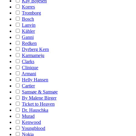
Kay Bojesen
Korres
Tromborg
Bosch
Lanvin
Kähler
Ganni
Redken
Dyrberg Kern
Karmameju
Clarks
Clinique
Armani
Helly Hansen
Cartier
Samsøe & Samsøe
By Malene Birger
Ticket to Heaven
Dr. Hauschka
Murad
Kenwood
Youngblood
Nokia