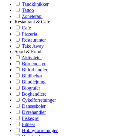
Tandklinikker
Tattoo
Zoneterapi
Restaurant & Cafe
Cafe
Pizzaria
Restauranter
Take Away
Sport & Fritid
Aktiviteter
Børneudstyr
Bilforhandler
Biltilbehør
Biludlejning
Biografer
Boghandlere
Cykelforretninger
Danseskoler
Dyrehandler
Fiskegrej
Fitness
Hobbyforretninger