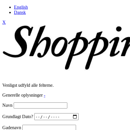
English
Dansk
X
Venligst udfyld alle felterne.
Generelle oplysninger
-
Navn
Grundlagt Dato?
Gadenavn