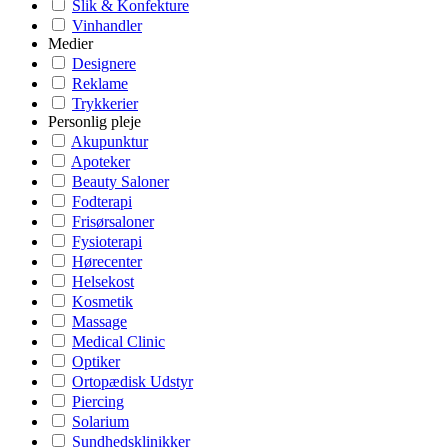
Slik & Konfekture
Vinhandler
Medier
Designere
Reklame
Trykkerier
Personlig pleje
Akupunktur
Apoteker
Beauty Saloner
Fodterapi
Frisørsaloner
Fysioterapi
Hørecenter
Helsekost
Kosmetik
Massage
Medical Clinic
Optiker
Ortopædisk Udstyr
Piercing
Solarium
Sundhedsklinikker