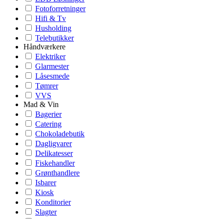
Fotoforretninger
Hifi & Tv
Husholding
Telebutikker
Håndværkere
Elektriker
Glarmester
Låsesmede
Tømrer
VVS
Mad & Vin
Bagerier
Catering
Chokoladebutik
Dagligvarer
Delikatesser
Fiskehandler
Grønthandlere
Isbarer
Kiosk
Konditorier
Slagter