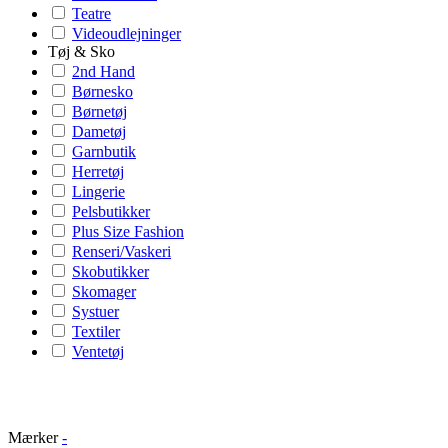
Teatre
Videoudlejninger
Tøj & Sko
2nd Hand
Børnesko
Børnetøj
Dametøj
Garnbutik
Herretøj
Lingerie
Pelsbutikker
Plus Size Fashion
Renseri/Vaskeri
Skobutikker
Skomager
Systuer
Textiler
Ventetøj
Mærker
-