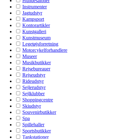
Hundesaloner
Instrumenter
Jagtudstyr
Kampsport
Kontorartikler
Kunstgalleri
Kunstmuseum
Legetøjsforretning
Motorcykelforhandlere
Museer
Musikbutikker
Rejsebureauer
Rejseudstyr
Rideudstyr
Sejlerudstyr
Sejlklubber
Shoppingcentre
Skiudstyr
Souvenirbutikker
Spa
Spillehaller
Sportsbutikker
Tankstationer