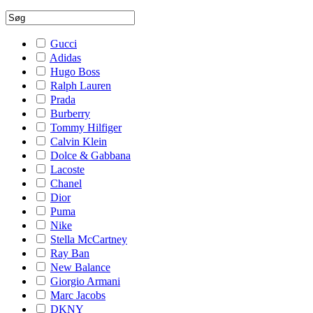
Gucci
Adidas
Hugo Boss
Ralph Lauren
Prada
Burberry
Tommy Hilfiger
Calvin Klein
Dolce & Gabbana
Lacoste
Chanel
Dior
Puma
Nike
Stella McCartney
Ray Ban
New Balance
Giorgio Armani
Marc Jacobs
DKNY