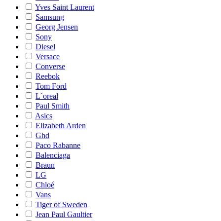
Yves Saint Laurent
Samsung
Georg Jensen
Sony
Diesel
Versace
Converse
Reebok
Tom Ford
L´oreal
Paul Smith
Asics
Elizabeth Arden
Ghd
Paco Rabanne
Balenciaga
Braun
LG
Chloé
Vans
Tiger of Sweden
Jean Paul Gaultier