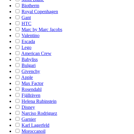
Biotherm
Royal Copenhagen
Gant
HTC
Marc by Marc Jacobs
Valentino
Escada
Lego
American Crew
Babyliss
Bulgari
Givenchy
Apple
Max Factor
Rosendahl
Fjällräven
Helena Rubinstein
Disney
Narciso Rodriguez
Garnier
Karl Lagerfeld
Moroccanoil