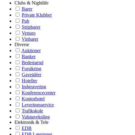
Clubs & Nightlife
Barer
Private Klubber
Pub
Stripbarer
Venues
Vinbarer
Diverse
Auktioner
Banker
Bedemænd
Forsikring
Gaveidéer
Hoteller
Indgravering
Konferencecenter
Kontorhotel
Leveringsservice
Trafikskole
Valutaveksling
Elektronik & Tele
EDB
EDB Løsninger