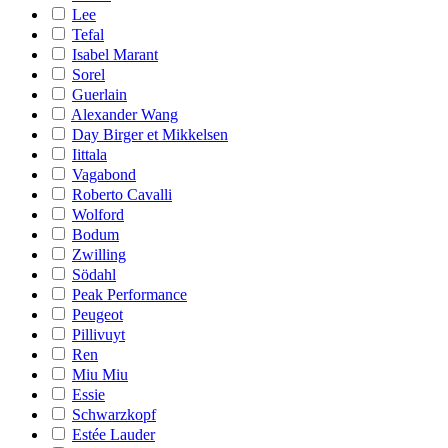
Lee
Tefal
Isabel Marant
Sorel
Guerlain
Alexander Wang
Day Birger et Mikkelsen
Iittala
Vagabond
Roberto Cavalli
Wolford
Bodum
Zwilling
Södahl
Peak Performance
Peugeot
Pillivuyt
Ren
Miu Miu
Essie
Schwarzkopf
Estée Lauder