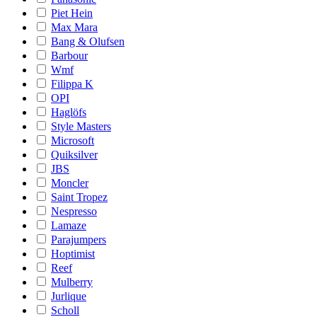
Piet Hein
Max Mara
Bang & Olufsen
Barbour
Wmf
Filippa K
OPI
Haglöfs
Style Masters
Microsoft
Quiksilver
JBS
Moncler
Saint Tropez
Nespresso
Lamaze
Parajumpers
Hoptimist
Reef
Mulberry
Jurlique
Scholl