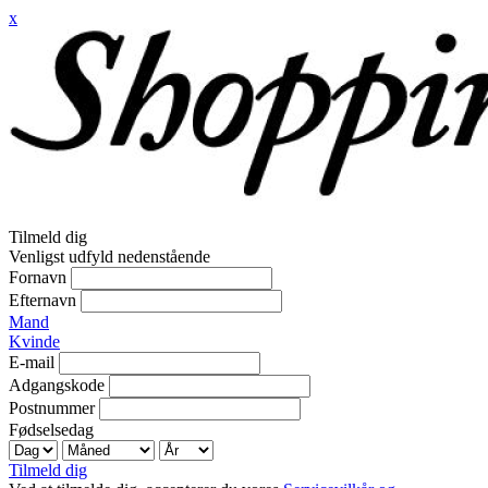
x
Tilmeld dig
Venligst udfyld nedenstående
Fornavn
Efternavn
Mand
Kvinde
E-mail
Adgangskode
Postnummer
Fødselsedag
Tilmeld dig