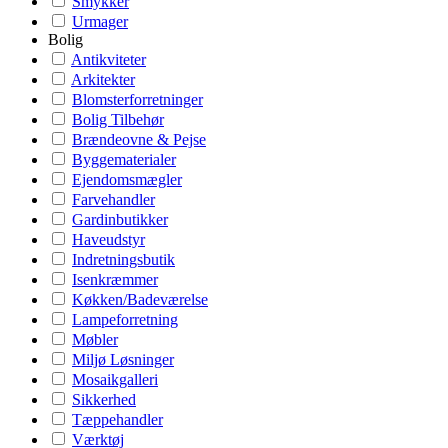
Smykker
Urmager
Bolig
Antikviteter
Arkitekter
Blomsterforretninger
Bolig Tilbehør
Brændeovne & Pejse
Byggematerialer
Ejendomsmægler
Farvehandler
Gardinbutikker
Haveudstyr
Indretningsbutik
Isenkræmmer
Køkken/Badeværelse
Lampeforretning
Møbler
Miljø Løsninger
Mosaikgalleri
Sikkerhed
Tæppehandler
Værktøj