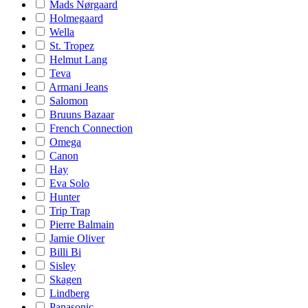
Mads Nørgaard
Holmegaard
Wella
St. Tropez
Helmut Lang
Teva
Armani Jeans
Salomon
Bruuns Bazaar
French Connection
Omega
Canon
Hay
Eva Solo
Hunter
Trip Trap
Pierre Balmain
Jamie Oliver
Billi Bi
Sisley
Skagen
Lindberg
Panasonic