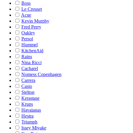
Boss
Le Creuset
Acne
Kevin Murphy
Fred Perry
Oakley
Persol
Hummel
KitchenAid
Rains
Nina Ricci
Cacharel
Nomess Copenhagen
Carrera
Casio
Stelton
Kerastase
Krups
Havaianas
Hestra
Triumph
Issey Miyake