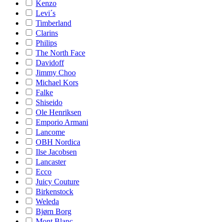
Kenzo
Levi´s
Timberland
Clarins
Philips
The North Face
Davidoff
Jimmy Choo
Michael Kors
Falke
Shiseido
Ole Henriksen
Emporio Armani
Lancome
OBH Nordica
Ilse Jacobsen
Lancaster
Ecco
Juicy Couture
Birkenstock
Weleda
Bjørn Borg
Mont Blanc