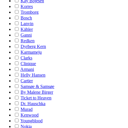
Kay Bojesen
Korres
Tromborg
Bosch
Lanvin
Kähler
Ganni
Redken
Dyrberg Kern
Karmameju
Clarks
Clinique
Armani
Helly Hansen
Cartier
Samsøe & Samsøe
By Malene Birger
Ticket to Heaven
Dr. Hauschka
Murad
Kenwood
Youngblood
Nokia