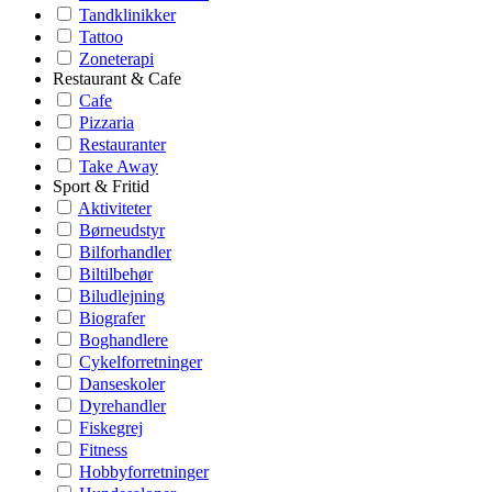
Tandklinikker
Tattoo
Zoneterapi
Restaurant & Cafe
Cafe
Pizzaria
Restauranter
Take Away
Sport & Fritid
Aktiviteter
Børneudstyr
Bilforhandler
Biltilbehør
Biludlejning
Biografer
Boghandlere
Cykelforretninger
Danseskoler
Dyrehandler
Fiskegrej
Fitness
Hobbyforretninger