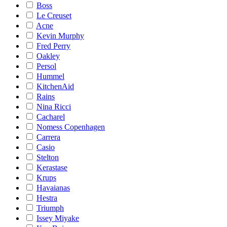
Boss
Le Creuset
Acne
Kevin Murphy
Fred Perry
Oakley
Persol
Hummel
KitchenAid
Rains
Nina Ricci
Cacharel
Nomess Copenhagen
Carrera
Casio
Stelton
Kerastase
Krups
Havaianas
Hestra
Triumph
Issey Miyake