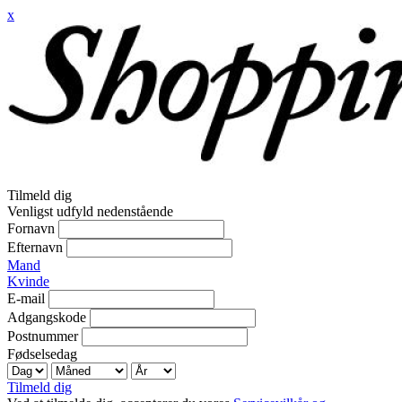
x
Tilmeld dig
Venligst udfyld nedenstående
Fornavn
Efternavn
Mand
Kvinde
E-mail
Adgangskode
Postnummer
Fødselsedag
Tilmeld dig