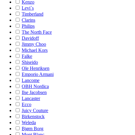
Kenzo
Levi´s
Timberland
Clarins
Philips
The North Face
Davidoff
Jimmy Choo
Michael Kors
Falke
Shiseido
Ole Henriksen
Emporio Armani
Lancome
OBH Nordica
Ilse Jacobsen
Lancaster
Ecco
Juicy Couture
Birkenstock
Weleda
Bjørn Borg
Mont Blanc