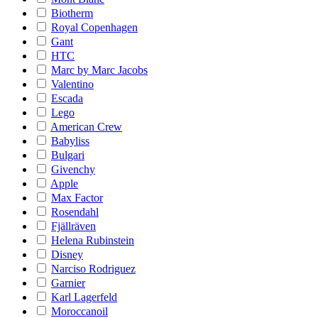
Biotherm
Royal Copenhagen
Gant
HTC
Marc by Marc Jacobs
Valentino
Escada
Lego
American Crew
Babyliss
Bulgari
Givenchy
Apple
Max Factor
Rosendahl
Fjällräven
Helena Rubinstein
Disney
Narciso Rodriguez
Garnier
Karl Lagerfeld
Moroccanoil