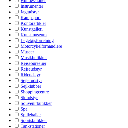
Hundesaloner
Instrumenter
Jagtudstyr
Kampsport
Kontorartikler
Kunstgalleri
Kunstmuseum
Legetøjsforretning
Motorcykelforhandlere
Museer
Musikbutikker
Rejsebureauer
Rejseudstyr
Rideudstyr
Sejlerudstyr
Sejlklubber
Shoppingcentre
Skiudstyr
Souvenirbutikker
Spa
Spillehaller
Sportsbutikker
Tankstationer