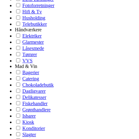
Fotoforretninger
Hifi & Tv
Husholding
Telebutikker
Håndværkere
Elektriker
Glarmester
Låsesmede
Tømrer
VVS
Mad & Vin
Bagerier
Catering
Chokoladebutik
Dagligvarer
Delikatesser
Fiskehandler
Grønthandlere
Isbarer
Kiosk
Konditorier
Slagter