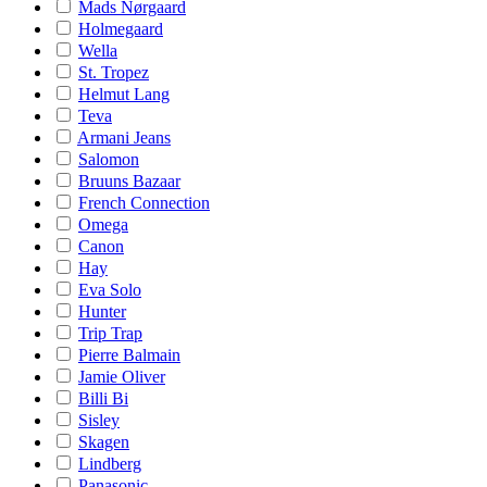
Mads Nørgaard
Holmegaard
Wella
St. Tropez
Helmut Lang
Teva
Armani Jeans
Salomon
Bruuns Bazaar
French Connection
Omega
Canon
Hay
Eva Solo
Hunter
Trip Trap
Pierre Balmain
Jamie Oliver
Billi Bi
Sisley
Skagen
Lindberg
Panasonic