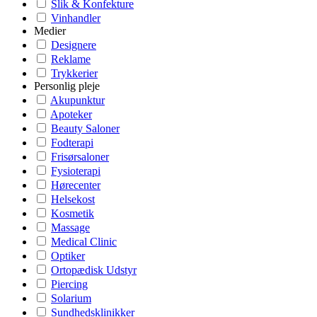
Slik & Konfekture
Vinhandler
Medier
Designere
Reklame
Trykkerier
Personlig pleje
Akupunktur
Apoteker
Beauty Saloner
Fodterapi
Frisørsaloner
Fysioterapi
Hørecenter
Helsekost
Kosmetik
Massage
Medical Clinic
Optiker
Ortopædisk Udstyr
Piercing
Solarium
Sundhedsklinikker