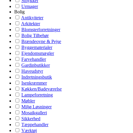
Smykker
Urmager
Bolig
Antikviteter
Arkitekter
Blomsterforretninger
Bolig Tilbehør
Brændeovne & Pejse
Byggematerialer
Ejendomsmægler
Farvehandler
Gardinbutikker
Haveudstyr
Indretningsbutik
Isenkræmmer
Køkken/Badeværelse
Lampeforretning
Møbler
Miljø Løsninger
Mosaikgalleri
Sikkerhed
Tæppehandler
Værktøj