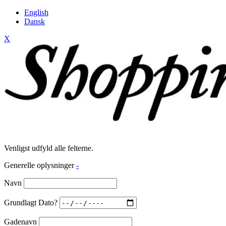
English
Dansk
X
Venligst udfyld alle felterne.
Generelle oplysninger
-
Navn
Grundlagt Dato?
Gadenavn