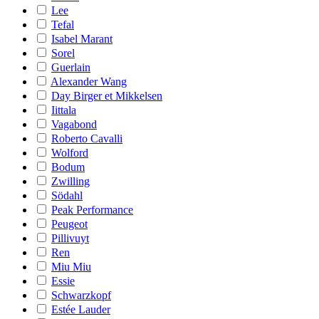
Lee
Tefal
Isabel Marant
Sorel
Guerlain
Alexander Wang
Day Birger et Mikkelsen
Iittala
Vagabond
Roberto Cavalli
Wolford
Bodum
Zwilling
Södahl
Peak Performance
Peugeot
Pillivuyt
Ren
Miu Miu
Essie
Schwarzkopf
Estée Lauder