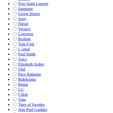
Yves Saint Laurent
Samsung
Georg Jensen
Sony
Diesel
Versace
Converse
Reebok
Tom Ford
L´oreal
Paul Smith
Asics
Elizabeth Arden
Ghd
Paco Rabanne
Balenciaga
Braun
LG
Chloé
Vans
Tiger of Sweden
Jean Paul Gaultier