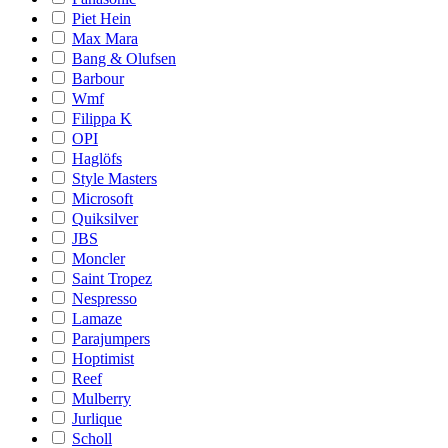
Piet Hein
Max Mara
Bang & Olufsen
Barbour
Wmf
Filippa K
OPI
Haglöfs
Style Masters
Microsoft
Quiksilver
JBS
Moncler
Saint Tropez
Nespresso
Lamaze
Parajumpers
Hoptimist
Reef
Mulberry
Jurlique
Scholl