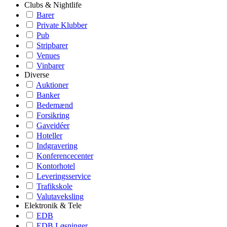
Clubs & Nightlife
Barer
Private Klubber
Pub
Stripbarer
Venues
Vinbarer
Diverse
Auktioner
Banker
Bedemænd
Forsikring
Gaveidéer
Hoteller
Indgravering
Konferencecenter
Kontorhotel
Leveringsservice
Trafikskole
Valutaveksling
Elektronik & Tele
EDB
EDB Løsninger