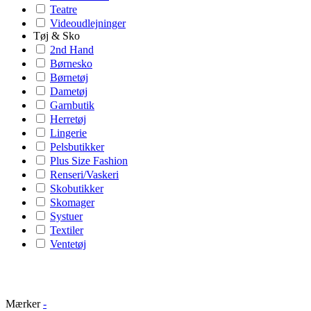
Teatre
Videoudlejninger
Tøj & Sko
2nd Hand
Børnesko
Børnetøj
Dametøj
Garnbutik
Herretøj
Lingerie
Pelsbutikker
Plus Size Fashion
Renseri/Vaskeri
Skobutikker
Skomager
Systuer
Textiler
Ventetøj
Mærker
-