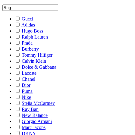
Gucci
Adidas
Hugo Boss
Ralph Lauren
Prada
Burberry
Tommy Hilfiger
Calvin Klein
Dolce & Gabbana
Lacoste
Chanel
Dior
Puma
Nike
Stella McCartney
Ray Ban
New Balance
Giorgio Armani
Marc Jacobs
DKNY