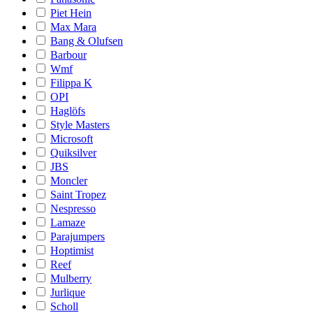
Piet Hein
Max Mara
Bang & Olufsen
Barbour
Wmf
Filippa K
OPI
Haglöfs
Style Masters
Microsoft
Quiksilver
JBS
Moncler
Saint Tropez
Nespresso
Lamaze
Parajumpers
Hoptimist
Reef
Mulberry
Jurlique
Scholl