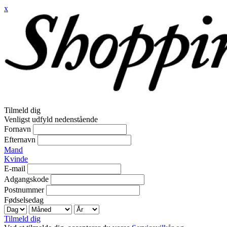
x
Tilmeld dig
Venligst udfyld nedenstående
Fornavn
Efternavn
Mand
Kvinde
E-mail
Adgangskode
Postnummer
Fødselsedag
Tilmeld dig