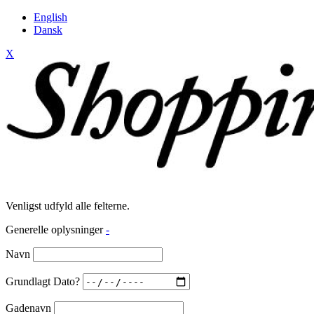
English
Dansk
X
Venligst udfyld alle felterne.
Generelle oplysninger
-
Navn
Grundlagt Dato?
Gadenavn