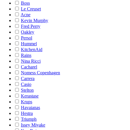
Boss
Le Creuset
Acne
Kevin Murphy
Fred Perry
Oakley
Persol
Hummel
KitchenAid
Rains
Nina Ricci
Cacharel
Nomess Copenhagen
Carrera
Casio
Stelton
Kerastase
Krups
Havaianas
Hestra
Triumph
Issey Miyake