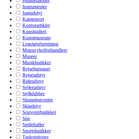
Hundesaloner
Instrumenter
Jagtudstyr
Kampsport
Kontorartikler
Kunstgalleri
Kunstmuseum
Legetøjsforretning
Motorcykelforhandlere
Museer
Musikbutikker
Rejsebureauer
Rejseudstyr
Rideudstyr
Sejlerudstyr
Sejlklubber
Shoppingcentre
Skiudstyr
Souvenirbutikker
Spa
Spillehaller
Sportsbutikker
Tankstationer