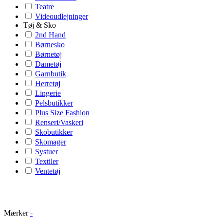
Teatre
Videoudlejninger
Tøj & Sko
2nd Hand
Børnesko
Børnetøj
Dametøj
Garnbutik
Herretøj
Lingerie
Pelsbutikker
Plus Size Fashion
Renseri/Vaskeri
Skobutikker
Skomager
Systuer
Textiler
Ventetøj
Mærker
-