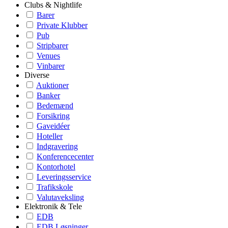
Clubs & Nightlife
Barer
Private Klubber
Pub
Stripbarer
Venues
Vinbarer
Diverse
Auktioner
Banker
Bedemænd
Forsikring
Gaveidéer
Hoteller
Indgravering
Konferencecenter
Kontorhotel
Leveringsservice
Trafikskole
Valutaveksling
Elektronik & Tele
EDB
EDB Løsninger