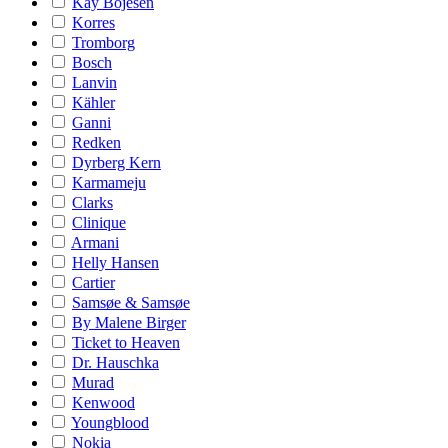
Kay Bojesen
Korres
Tromborg
Bosch
Lanvin
Kähler
Ganni
Redken
Dyrberg Kern
Karmameju
Clarks
Clinique
Armani
Helly Hansen
Cartier
Samsøe & Samsøe
By Malene Birger
Ticket to Heaven
Dr. Hauschka
Murad
Kenwood
Youngblood
Nokia