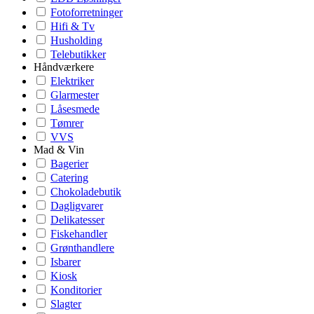
Fotoforretninger
Hifi & Tv
Husholding
Telebutikker
Håndværkere
Elektriker
Glarmester
Låsesmede
Tømrer
VVS
Mad & Vin
Bagerier
Catering
Chokoladebutik
Dagligvarer
Delikatesser
Fiskehandler
Grønthandlere
Isbarer
Kiosk
Konditorier
Slagter