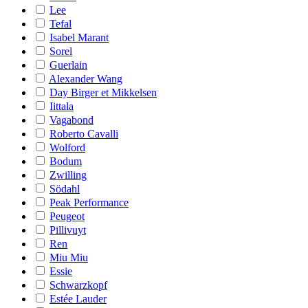
Lee
Tefal
Isabel Marant
Sorel
Guerlain
Alexander Wang
Day Birger et Mikkelsen
Iittala
Vagabond
Roberto Cavalli
Wolford
Bodum
Zwilling
Södahl
Peak Performance
Peugeot
Pillivuyt
Ren
Miu Miu
Essie
Schwarzkopf
Estée Lauder