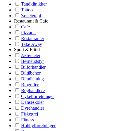
Tandklinikker
Tattoo
Zoneterapi
Restaurant & Cafe
Cafe
Pizzaria
Restauranter
Take Away
Sport & Fritid
Aktiviteter
Børneudstyr
Bilforhandler
Biltilbehør
Biludlejning
Biografer
Boghandlere
Cykelforretninger
Danseskoler
Dyrehandler
Fiskegrej
Fitness
Hobbyforretninger