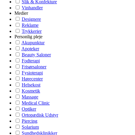
Slik & Konfekture
Vinhandler
Medier
Designere
Reklame
Trykkerier
Personlig pleje
Akupunktur
Apoteker
Beauty Saloner
Fodterapi
Frisørsaloner
Fysioterapi
Hørecenter
Helsekost
Kosmetik
Massage
Medical Clinic
Optiker
Ortopædisk Udstyr
Piercing
Solarium
Sundhedsklinikker