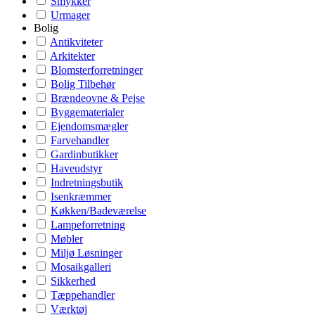
Smykker
Urmager
Bolig
Antikviteter
Arkitekter
Blomsterforretninger
Bolig Tilbehør
Brændeovne & Pejse
Byggematerialer
Ejendomsmægler
Farvehandler
Gardinbutikker
Haveudstyr
Indretningsbutik
Isenkræmmer
Køkken/Badeværelse
Lampeforretning
Møbler
Miljø Løsninger
Mosaikgalleri
Sikkerhed
Tæppehandler
Værktøj