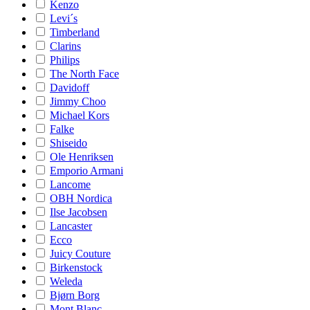
Kenzo
Levi´s
Timberland
Clarins
Philips
The North Face
Davidoff
Jimmy Choo
Michael Kors
Falke
Shiseido
Ole Henriksen
Emporio Armani
Lancome
OBH Nordica
Ilse Jacobsen
Lancaster
Ecco
Juicy Couture
Birkenstock
Weleda
Bjørn Borg
Mont Blanc