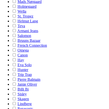
Mads Nørgaard
Holmegaard
Wella
St. Tropez
Helmut Lang
Teva
Armani Jeans
Salomon
Bruuns Bazaar
French Connection
Omega
Canon
Hay
Eva Solo
Hunter
Trip Trap
Pierre Balmain
Jamie Oliver
Billi Bi
Sisley
Skagen
Lindberg
Panasonic