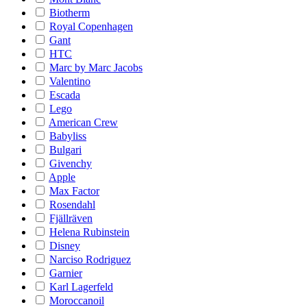
Biotherm
Royal Copenhagen
Gant
HTC
Marc by Marc Jacobs
Valentino
Escada
Lego
American Crew
Babyliss
Bulgari
Givenchy
Apple
Max Factor
Rosendahl
Fjällräven
Helena Rubinstein
Disney
Narciso Rodriguez
Garnier
Karl Lagerfeld
Moroccanoil