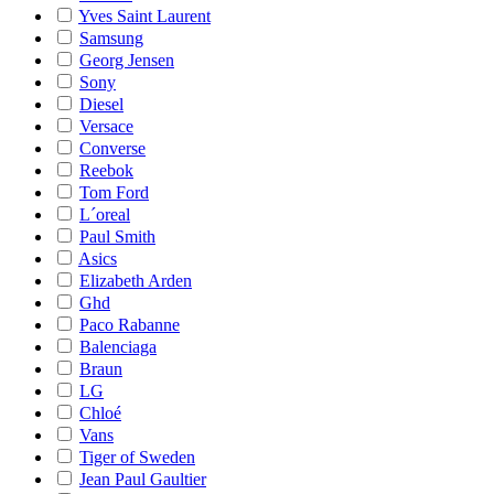
Yves Saint Laurent
Samsung
Georg Jensen
Sony
Diesel
Versace
Converse
Reebok
Tom Ford
L´oreal
Paul Smith
Asics
Elizabeth Arden
Ghd
Paco Rabanne
Balenciaga
Braun
LG
Chloé
Vans
Tiger of Sweden
Jean Paul Gaultier