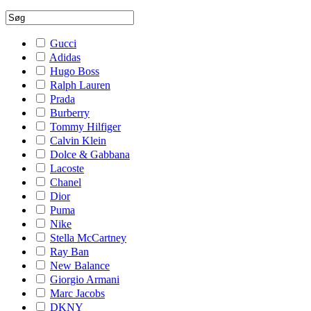
Gucci
Adidas
Hugo Boss
Ralph Lauren
Prada
Burberry
Tommy Hilfiger
Calvin Klein
Dolce & Gabbana
Lacoste
Chanel
Dior
Puma
Nike
Stella McCartney
Ray Ban
New Balance
Giorgio Armani
Marc Jacobs
DKNY