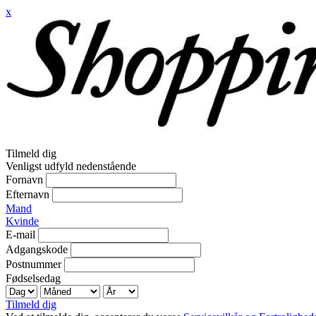
x
Tilmeld dig
Venligst udfyld nedenstående
Fornavn
Efternavn
Mand
Kvinde
E-mail
Adgangskode
Postnummer
Fødselsedag
Tilmeld dig