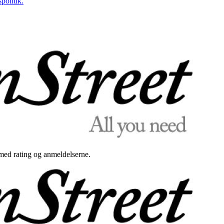
politik.
med rating og anmeldelserne.