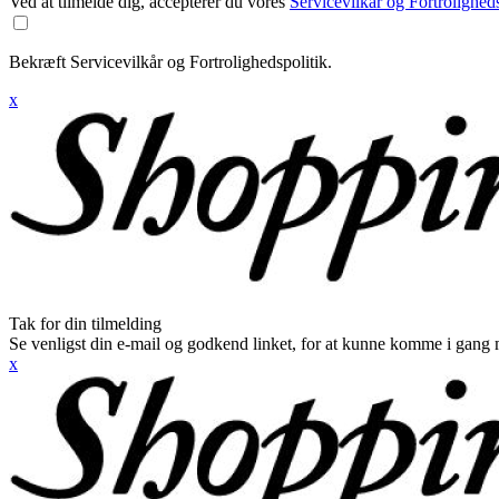
Ved at tilmelde dig, accepterer du vores
Servicevilkår og Fortroligheds
Bekræft Servicevilkår og Fortrolighedspolitik.
x
Tak for din tilmelding
Se venligst din e-mail og godkend linket, for at kunne komme i gang 
x