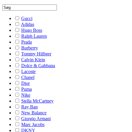
Gucci
Adidas
Hugo Boss
Ralph Lauren
Prada
Burberry
Tommy Hilfiger
Calvin Klein
Dolce & Gabbana
Lacoste
Chanel
Dior
Puma
Nike
Stella McCartney
Ray Ban
New Balance
Giorgio Armani
Marc Jacobs
DKNY