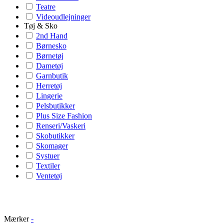
Teatre
Videoudlejninger
Tøj & Sko
2nd Hand
Børnesko
Børnetøj
Dametøj
Garnbutik
Herretøj
Lingerie
Pelsbutikker
Plus Size Fashion
Renseri/Vaskeri
Skobutikker
Skomager
Systuer
Textiler
Ventetøj
Mærker
-