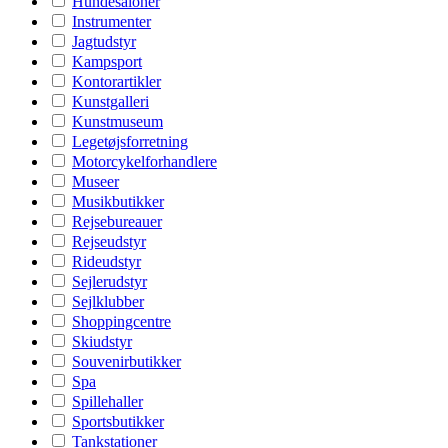
Hundesaloner
Instrumenter
Jagtudstyr
Kampsport
Kontorartikler
Kunstgalleri
Kunstmuseum
Legetøjsforretning
Motorcykelforhandlere
Museer
Musikbutikker
Rejsebureauer
Rejseudstyr
Rideudstyr
Sejlerudstyr
Sejlklubber
Shoppingcentre
Skiudstyr
Souvenirbutikker
Spa
Spillehaller
Sportsbutikker
Tankstationer