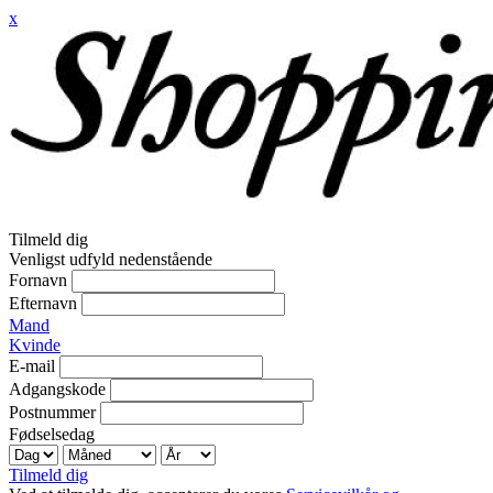
x
Tilmeld dig
Venligst udfyld nedenstående
Fornavn
Efternavn
Mand
Kvinde
E-mail
Adgangskode
Postnummer
Fødselsedag
Tilmeld dig