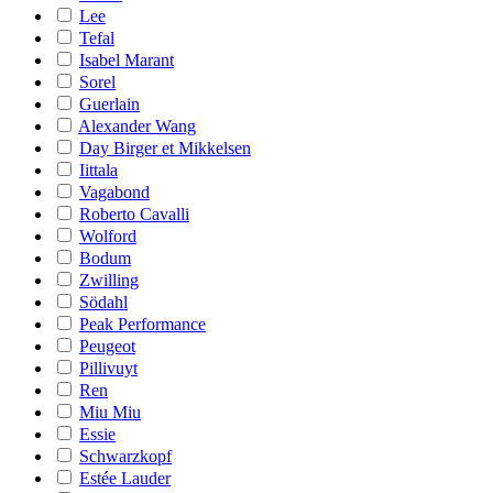
Lee
Tefal
Isabel Marant
Sorel
Guerlain
Alexander Wang
Day Birger et Mikkelsen
Iittala
Vagabond
Roberto Cavalli
Wolford
Bodum
Zwilling
Södahl
Peak Performance
Peugeot
Pillivuyt
Ren
Miu Miu
Essie
Schwarzkopf
Estée Lauder