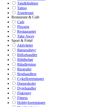
Tandklinikker
Tattoo
Zoneterapi
Restaurant & Cafe
Cafe
Pizzaria
Restauranter
Take Away
Sport & Fritid
Aktiviteter
Børneudstyr
Bilforhandler
Biltilbehør
Biludlejning
Biografer
Boghandlere
Cykelforretninger
Danseskoler
Dyrehandler
Fiskegrej
Fitness
Hobbyforretninger