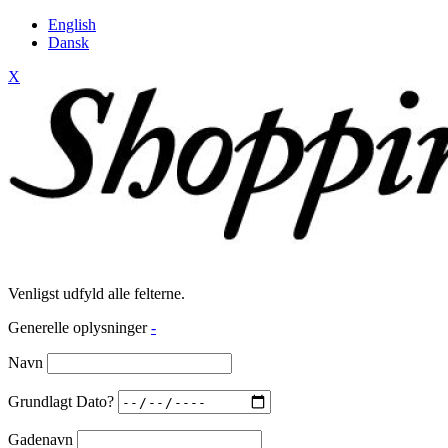
English
Dansk
X
Venligst udfyld alle felterne.
Generelle oplysninger
-
Navn
Grundlagt Dato?
Gadenavn