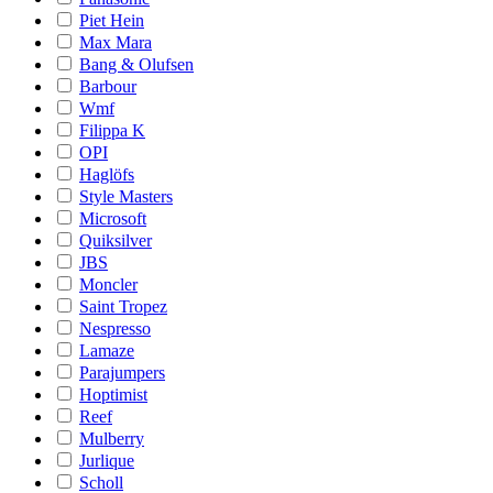
Piet Hein
Max Mara
Bang & Olufsen
Barbour
Wmf
Filippa K
OPI
Haglöfs
Style Masters
Microsoft
Quiksilver
JBS
Moncler
Saint Tropez
Nespresso
Lamaze
Parajumpers
Hoptimist
Reef
Mulberry
Jurlique
Scholl