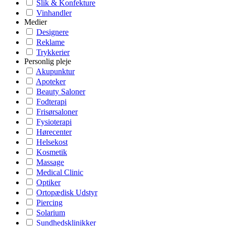
Slik & Konfekture
Vinhandler
Medier
Designere
Reklame
Trykkerier
Personlig pleje
Akupunktur
Apoteker
Beauty Saloner
Fodterapi
Frisørsaloner
Fysioterapi
Hørecenter
Helsekost
Kosmetik
Massage
Medical Clinic
Optiker
Ortopædisk Udstyr
Piercing
Solarium
Sundhedsklinikker