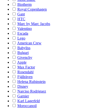
Biotherm
Royal Copenhagen
Gant
HTC
Marc by Marc Jacobs
Valentino
Escada
Lego
American Crew
Babyliss
Bulgari
Givenchy
Apple
Max Factor
Rosendahl
Fjällräven
Helena Rubinstein
Disney
Narciso Rodriguez
Garnier
Karl Lagerfeld
Moroccanoil