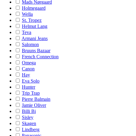
Mads Nørgaard
Holmegaard
Wella
St. Tropez
Helmut Lang
Teva
Armani Jeans
Salomon
Bruuns Bazaar
French Connection
Omega
Canon
Hay
Eva Solo
Hunter
Trip Trap
Pierre Balmain
Jamie Oliver
Billi Bi
Sisley
Skagen
Lindberg
Panasonic