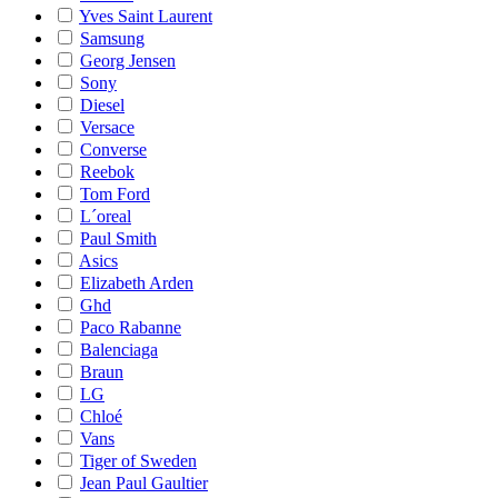
Yves Saint Laurent
Samsung
Georg Jensen
Sony
Diesel
Versace
Converse
Reebok
Tom Ford
L´oreal
Paul Smith
Asics
Elizabeth Arden
Ghd
Paco Rabanne
Balenciaga
Braun
LG
Chloé
Vans
Tiger of Sweden
Jean Paul Gaultier