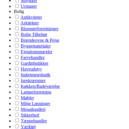
Smykker
Urmager
Bolig
Antikviteter
Arkitekter
Blomsterforretninger
Bolig Tilbehør
Brændeovne & Pejse
Byggematerialer
Ejendomsmægler
Farvehandler
Gardinbutikker
Haveudstyr
Indretningsbutik
Isenkræmmer
Køkken/Badeværelse
Lampeforretning
Møbler
Miljø Løsninger
Mosaikgalleri
Sikkerhed
Tæppehandler
Værktøj