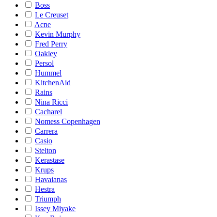
Boss
Le Creuset
Acne
Kevin Murphy
Fred Perry
Oakley
Persol
Hummel
KitchenAid
Rains
Nina Ricci
Cacharel
Nomess Copenhagen
Carrera
Casio
Stelton
Kerastase
Krups
Havaianas
Hestra
Triumph
Issey Miyake