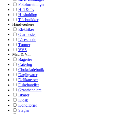
Fotoforretninger
Hifi & Tv
Husholding
Telebutikker
Håndværkere
Elektriker
Glarmester
Låsesmede
Tømrer
VVS
Mad & Vin
Bagerier
Catering
Chokoladebutik
Dagligvarer
Delikatesser
Fiskehandler
Grønthandlere
Isbarer
Kiosk
Konditorier
Slagter