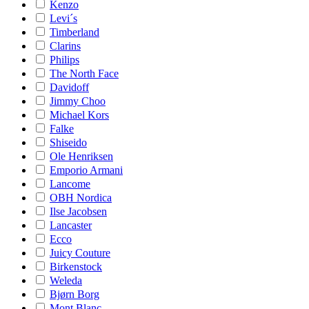
Kenzo
Levi´s
Timberland
Clarins
Philips
The North Face
Davidoff
Jimmy Choo
Michael Kors
Falke
Shiseido
Ole Henriksen
Emporio Armani
Lancome
OBH Nordica
Ilse Jacobsen
Lancaster
Ecco
Juicy Couture
Birkenstock
Weleda
Bjørn Borg
Mont Blanc