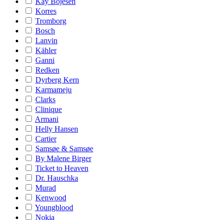
Kay Bojesen
Korres
Tromborg
Bosch
Lanvin
Kähler
Ganni
Redken
Dyrberg Kern
Karmameju
Clarks
Clinique
Armani
Helly Hansen
Cartier
Samsøe & Samsøe
By Malene Birger
Ticket to Heaven
Dr. Hauschka
Murad
Kenwood
Youngblood
Nokia