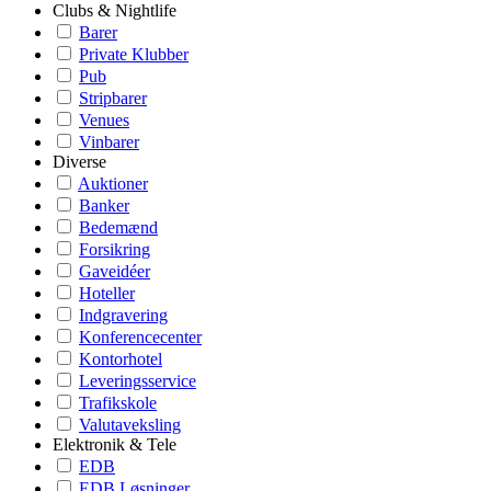
Clubs & Nightlife
Barer
Private Klubber
Pub
Stripbarer
Venues
Vinbarer
Diverse
Auktioner
Banker
Bedemænd
Forsikring
Gaveidéer
Hoteller
Indgravering
Konferencecenter
Kontorhotel
Leveringsservice
Trafikskole
Valutaveksling
Elektronik & Tele
EDB
EDB Løsninger