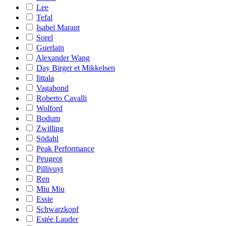
Lee
Tefal
Isabel Marant
Sorel
Guerlain
Alexander Wang
Day Birger et Mikkelsen
Iittala
Vagabond
Roberto Cavalli
Wolford
Bodum
Zwilling
Södahl
Peak Performance
Peugeot
Pillivuyt
Ren
Miu Miu
Essie
Schwarzkopf
Estée Lauder