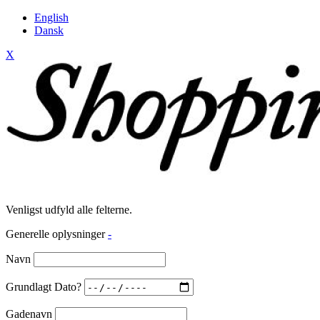
English
Dansk
X
Venligst udfyld alle felterne.
Generelle oplysninger
-
Navn
Grundlagt Dato?
Gadenavn