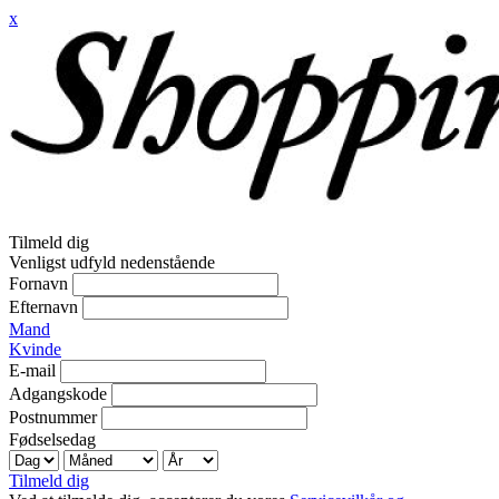
x
Tilmeld dig
Venligst udfyld nedenstående
Fornavn
Efternavn
Mand
Kvinde
E-mail
Adgangskode
Postnummer
Fødselsedag
Tilmeld dig