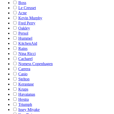
Boss
Le Creuset
Acne
Kevin Murphy
Fred Perry
Oakley
Persol
Hummel
KitchenAid
Rains
Nina Ricci
Cacharel
Nomess Copenhagen
Carrera
Casio
Stelton
Kerastase
Krups
Havaianas
Hestra
Triumph
Issey Miyake