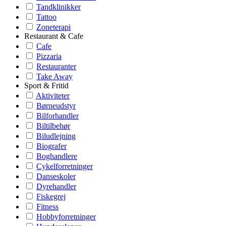
Tandklinikker
Tattoo
Zoneterapi
Restaurant & Cafe
Cafe
Pizzaria
Restauranter
Take Away
Sport & Fritid
Aktiviteter
Børneudstyr
Bilforhandler
Biltilbehør
Biludlejning
Biografer
Boghandlere
Cykelforretninger
Danseskoler
Dyrehandler
Fiskegrej
Fitness
Hobbyforretninger