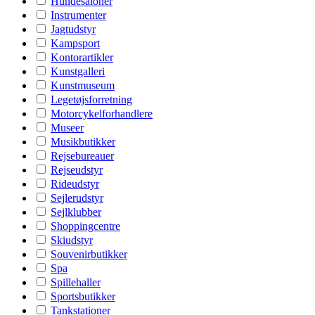
Hundesaloner
Instrumenter
Jagtudstyr
Kampsport
Kontorartikler
Kunstgalleri
Kunstmuseum
Legetøjsforretning
Motorcykelforhandlere
Museer
Musikbutikker
Rejsebureauer
Rejseudstyr
Rideudstyr
Sejlerudstyr
Sejlklubber
Shoppingcentre
Skiudstyr
Souvenirbutikker
Spa
Spillehaller
Sportsbutikker
Tankstationer