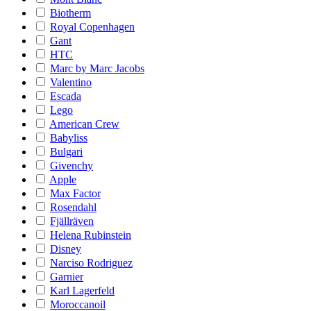
Biotherm
Royal Copenhagen
Gant
HTC
Marc by Marc Jacobs
Valentino
Escada
Lego
American Crew
Babyliss
Bulgari
Givenchy
Apple
Max Factor
Rosendahl
Fjällräven
Helena Rubinstein
Disney
Narciso Rodriguez
Garnier
Karl Lagerfeld
Moroccanoil