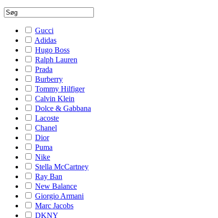
Gucci
Adidas
Hugo Boss
Ralph Lauren
Prada
Burberry
Tommy Hilfiger
Calvin Klein
Dolce & Gabbana
Lacoste
Chanel
Dior
Puma
Nike
Stella McCartney
Ray Ban
New Balance
Giorgio Armani
Marc Jacobs
DKNY