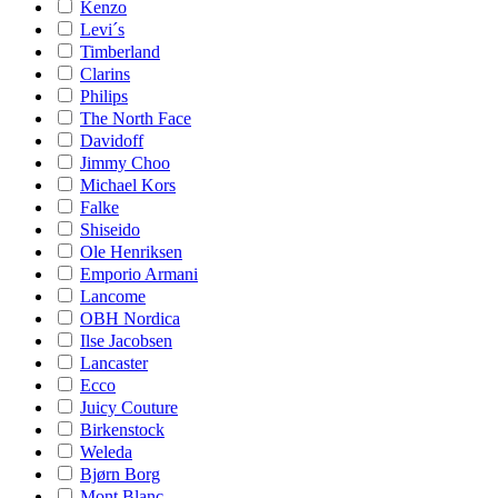
Kenzo
Levi´s
Timberland
Clarins
Philips
The North Face
Davidoff
Jimmy Choo
Michael Kors
Falke
Shiseido
Ole Henriksen
Emporio Armani
Lancome
OBH Nordica
Ilse Jacobsen
Lancaster
Ecco
Juicy Couture
Birkenstock
Weleda
Bjørn Borg
Mont Blanc