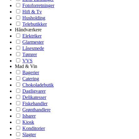
Fotoforretninger
Hifi & Tv
Husholding
Telebutikker
Håndværkere
Elektriker
Glarmester
Låsesmede
Tømrer
VVS
Mad & Vin
Bagerier
Catering
Chokoladebutik
Dagligvarer
Delikatesser
Fiskehandler
Grønthandlere
Isbarer
Kiosk
Konditorier
Slagter