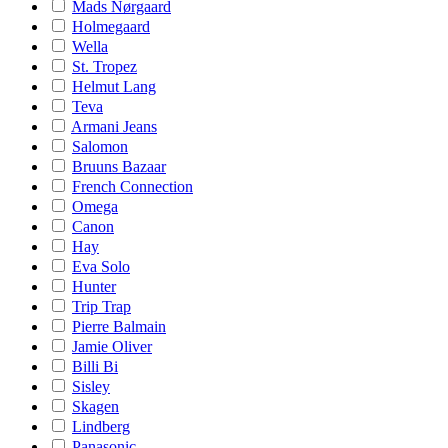
Mads Nørgaard
Holmegaard
Wella
St. Tropez
Helmut Lang
Teva
Armani Jeans
Salomon
Bruuns Bazaar
French Connection
Omega
Canon
Hay
Eva Solo
Hunter
Trip Trap
Pierre Balmain
Jamie Oliver
Billi Bi
Sisley
Skagen
Lindberg
Panasonic