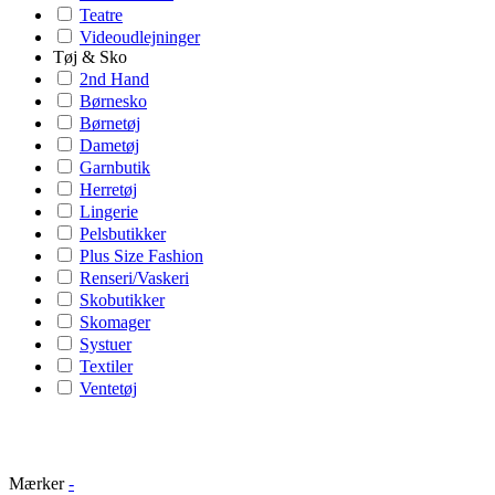
Teatre
Videoudlejninger
Tøj & Sko
2nd Hand
Børnesko
Børnetøj
Dametøj
Garnbutik
Herretøj
Lingerie
Pelsbutikker
Plus Size Fashion
Renseri/Vaskeri
Skobutikker
Skomager
Systuer
Textiler
Ventetøj
Mærker
-