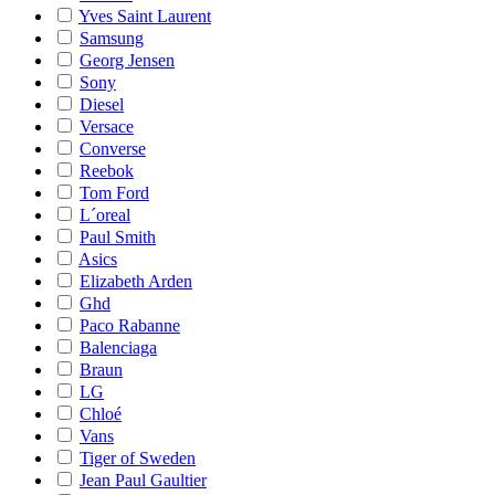
Yves Saint Laurent
Samsung
Georg Jensen
Sony
Diesel
Versace
Converse
Reebok
Tom Ford
L´oreal
Paul Smith
Asics
Elizabeth Arden
Ghd
Paco Rabanne
Balenciaga
Braun
LG
Chloé
Vans
Tiger of Sweden
Jean Paul Gaultier