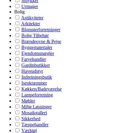
Smykker
Urmager
Bolig
Antikviteter
Arkitekter
Blomsterforretninger
Bolig Tilbehør
Brændeovne & Pejse
Byggematerialer
Ejendomsmægler
Farvehandler
Gardinbutikker
Haveudstyr
Indretningsbutik
Isenkræmmer
Køkken/Badeværelse
Lampeforretning
Møbler
Miljø Løsninger
Mosaikgalleri
Sikkerhed
Tæppehandler
Værktøj