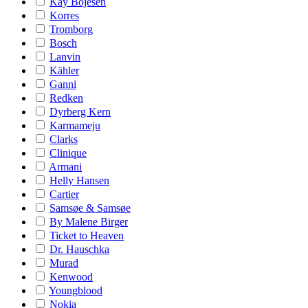
Kay Bojesen
Korres
Tromborg
Bosch
Lanvin
Kähler
Ganni
Redken
Dyrberg Kern
Karmameju
Clarks
Clinique
Armani
Helly Hansen
Cartier
Samsøe & Samsøe
By Malene Birger
Ticket to Heaven
Dr. Hauschka
Murad
Kenwood
Youngblood
Nokia