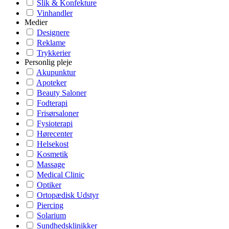
Slik & Konfekture
Vinhandler
Medier
Designere
Reklame
Trykkerier
Personlig pleje
Akupunktur
Apoteker
Beauty Saloner
Fodterapi
Frisørsaloner
Fysioterapi
Hørecenter
Helsekost
Kosmetik
Massage
Medical Clinic
Optiker
Ortopædisk Udstyr
Piercing
Solarium
Sundhedsklinikker