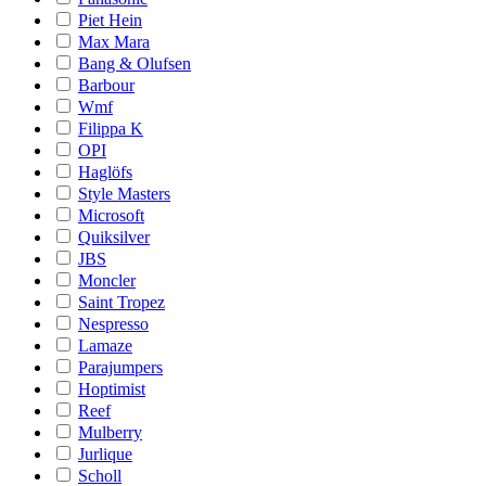
Piet Hein
Max Mara
Bang & Olufsen
Barbour
Wmf
Filippa K
OPI
Haglöfs
Style Masters
Microsoft
Quiksilver
JBS
Moncler
Saint Tropez
Nespresso
Lamaze
Parajumpers
Hoptimist
Reef
Mulberry
Jurlique
Scholl