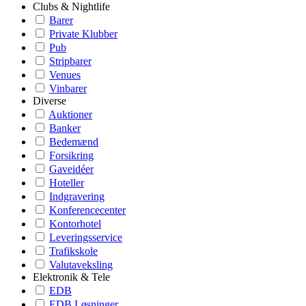
Clubs & Nightlife
Barer
Private Klubber
Pub
Stripbarer
Venues
Vinbarer
Diverse
Auktioner
Banker
Bedemænd
Forsikring
Gaveidéer
Hoteller
Indgravering
Konferencecenter
Kontorhotel
Leveringsservice
Trafikskole
Valutaveksling
Elektronik & Tele
EDB
EDB Løsninger