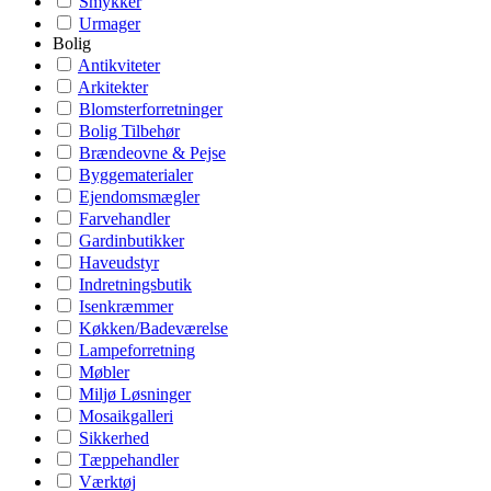
Smykker
Urmager
Bolig
Antikviteter
Arkitekter
Blomsterforretninger
Bolig Tilbehør
Brændeovne & Pejse
Byggematerialer
Ejendomsmægler
Farvehandler
Gardinbutikker
Haveudstyr
Indretningsbutik
Isenkræmmer
Køkken/Badeværelse
Lampeforretning
Møbler
Miljø Løsninger
Mosaikgalleri
Sikkerhed
Tæppehandler
Værktøj