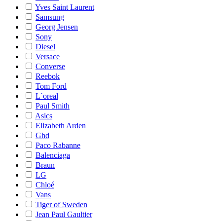
Yves Saint Laurent
Samsung
Georg Jensen
Sony
Diesel
Versace
Converse
Reebok
Tom Ford
L´oreal
Paul Smith
Asics
Elizabeth Arden
Ghd
Paco Rabanne
Balenciaga
Braun
LG
Chloé
Vans
Tiger of Sweden
Jean Paul Gaultier