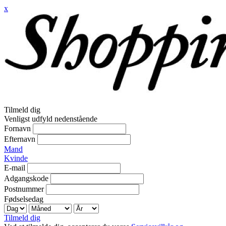
x
Tilmeld dig
Venligst udfyld nedenstående
Fornavn
Efternavn
Mand
Kvinde
E-mail
Adgangskode
Postnummer
Fødselsedag
Tilmeld dig