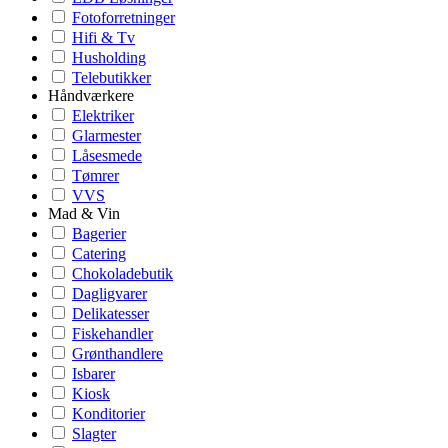
Fotoforretninger
Hifi & Tv
Husholding
Telebutikker
Håndværkere
Elektriker
Glarmester
Låsesmede
Tømrer
VVS
Mad & Vin
Bagerier
Catering
Chokoladebutik
Dagligvarer
Delikatesser
Fiskehandler
Grønthandlere
Isbarer
Kiosk
Konditorier
Slagter