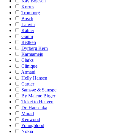
Kay Bojesen
Korres
Tromborg
Bosch
Lanvin
Kähler
Ganni
Redken
Dyrberg Kern
Karmameju
Clarks
Clinique
Armani
Helly Hansen
Cartier
Samsøe & Samsøe
By Malene Birger
Ticket to Heaven
Dr. Hauschka
Murad
Kenwood
Youngblood
Nokia