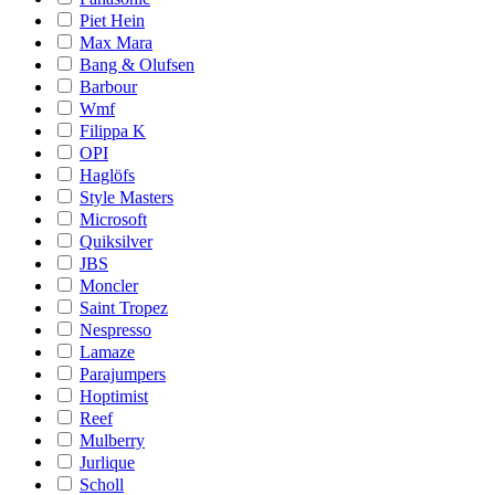
Piet Hein
Max Mara
Bang & Olufsen
Barbour
Wmf
Filippa K
OPI
Haglöfs
Style Masters
Microsoft
Quiksilver
JBS
Moncler
Saint Tropez
Nespresso
Lamaze
Parajumpers
Hoptimist
Reef
Mulberry
Jurlique
Scholl