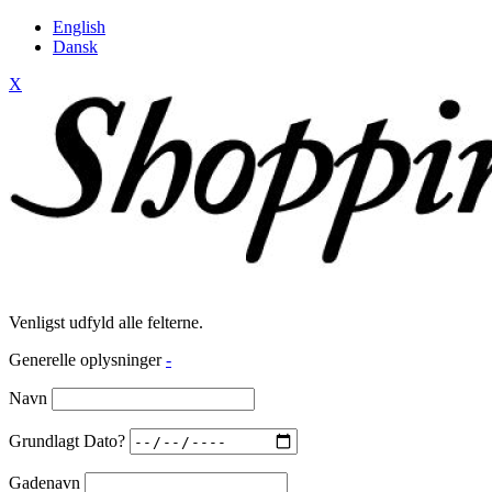
English
Dansk
X
Venligst udfyld alle felterne.
Generelle oplysninger
-
Navn
Grundlagt Dato?
Gadenavn