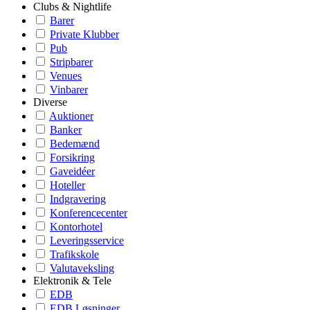
Clubs & Nightlife
Barer
Private Klubber
Pub
Stripbarer
Venues
Vinbarer
Diverse
Auktioner
Banker
Bedemænd
Forsikring
Gaveidéer
Hoteller
Indgravering
Konferencecenter
Kontorhotel
Leveringsservice
Trafikskole
Valutaveksling
Elektronik & Tele
EDB
EDB Løsninger