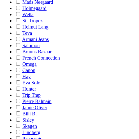
Mads Nørgaard
Holmegaard
Wella
St. Tropez
Helmut Lang
Teva
Armani Jeans
Salomon
Bruuns Bazaar
French Connection
Omega
Canon
Hay
Eva Solo
Hunter
Trip Trap
Pierre Balmain
Jamie Oliver
Billi Bi
Sisley
Skagen
Lindberg
Panasonic