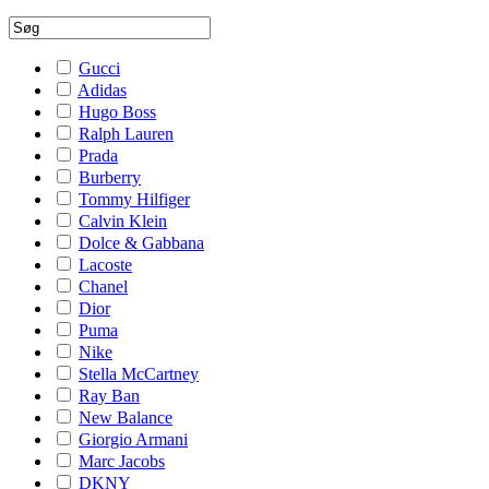
Gucci
Adidas
Hugo Boss
Ralph Lauren
Prada
Burberry
Tommy Hilfiger
Calvin Klein
Dolce & Gabbana
Lacoste
Chanel
Dior
Puma
Nike
Stella McCartney
Ray Ban
New Balance
Giorgio Armani
Marc Jacobs
DKNY