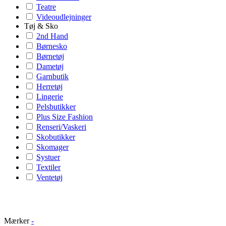
Teatre
Videoudlejninger
Tøj & Sko
2nd Hand
Børnesko
Børnetøj
Dametøj
Garnbutik
Herretøj
Lingerie
Pelsbutikker
Plus Size Fashion
Renseri/Vaskeri
Skobutikker
Skomager
Systuer
Textiler
Ventetøj
Mærker
-