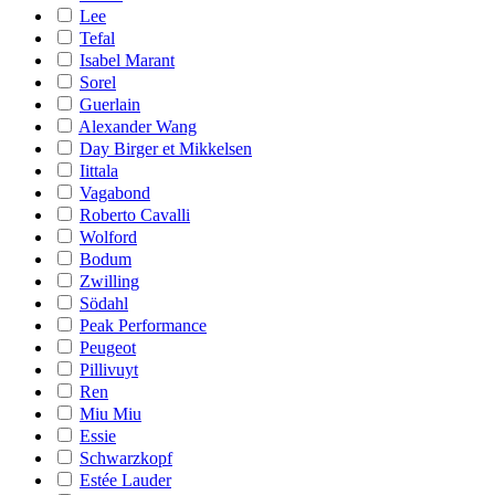
Lee
Tefal
Isabel Marant
Sorel
Guerlain
Alexander Wang
Day Birger et Mikkelsen
Iittala
Vagabond
Roberto Cavalli
Wolford
Bodum
Zwilling
Södahl
Peak Performance
Peugeot
Pillivuyt
Ren
Miu Miu
Essie
Schwarzkopf
Estée Lauder