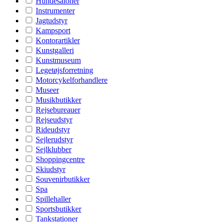
Hundesaloner
Instrumenter
Jagtudstyr
Kampsport
Kontorartikler
Kunstgalleri
Kunstmuseum
Legetøjsforretning
Motorcykelforhandlere
Museer
Musikbutikker
Rejsebureauer
Rejseudstyr
Rideudstyr
Sejlerudstyr
Sejlklubber
Shoppingcentre
Skiudstyr
Souvenirbutikker
Spa
Spillehaller
Sportsbutikker
Tankstationer