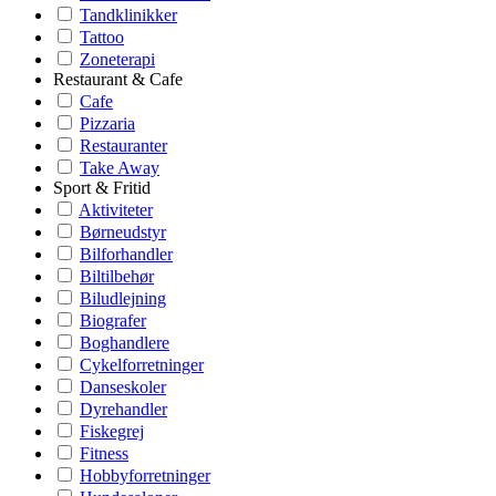
Tandklinikker
Tattoo
Zoneterapi
Restaurant & Cafe
Cafe
Pizzaria
Restauranter
Take Away
Sport & Fritid
Aktiviteter
Børneudstyr
Bilforhandler
Biltilbehør
Biludlejning
Biografer
Boghandlere
Cykelforretninger
Danseskoler
Dyrehandler
Fiskegrej
Fitness
Hobbyforretninger