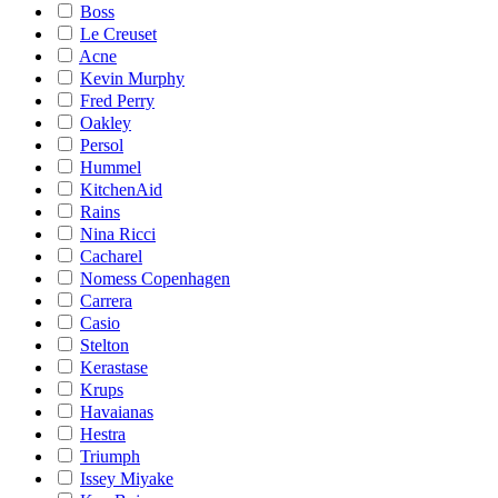
Boss
Le Creuset
Acne
Kevin Murphy
Fred Perry
Oakley
Persol
Hummel
KitchenAid
Rains
Nina Ricci
Cacharel
Nomess Copenhagen
Carrera
Casio
Stelton
Kerastase
Krups
Havaianas
Hestra
Triumph
Issey Miyake