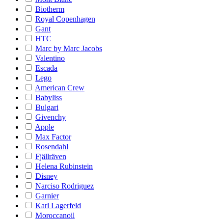
Biotherm
Royal Copenhagen
Gant
HTC
Marc by Marc Jacobs
Valentino
Escada
Lego
American Crew
Babyliss
Bulgari
Givenchy
Apple
Max Factor
Rosendahl
Fjällräven
Helena Rubinstein
Disney
Narciso Rodriguez
Garnier
Karl Lagerfeld
Moroccanoil