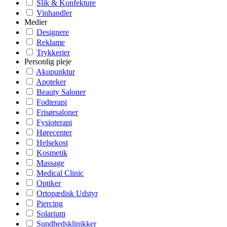
Slik & Konfekture
Vinhandler
Medier
Designere
Reklame
Trykkerier
Personlig pleje
Akupunktur
Apoteker
Beauty Saloner
Fodterapi
Frisørsaloner
Fysioterapi
Hørecenter
Helsekost
Kosmetik
Massage
Medical Clinic
Optiker
Ortopædisk Udstyr
Piercing
Solarium
Sundhedsklinikker