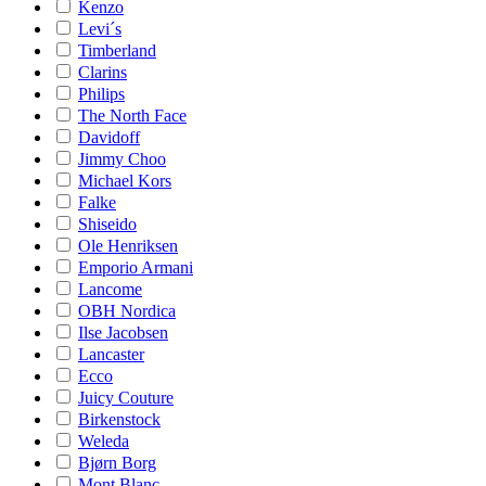
Kenzo
Levi´s
Timberland
Clarins
Philips
The North Face
Davidoff
Jimmy Choo
Michael Kors
Falke
Shiseido
Ole Henriksen
Emporio Armani
Lancome
OBH Nordica
Ilse Jacobsen
Lancaster
Ecco
Juicy Couture
Birkenstock
Weleda
Bjørn Borg
Mont Blanc