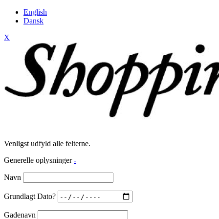
English
Dansk
X
Venligst udfyld alle felterne.
Generelle oplysninger
-
Navn
Grundlagt Dato?
Gadenavn