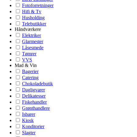
Fotoforretninger
Hifi & Tv
Husholding
Telebutikker
Håndværkere
Elektriker
Glarmester
Låsesmede
Tømrer
VVS
Mad & Vin
Bagerier
Catering
Chokoladebutik
Dagligvarer
Delikatesser
Fiskehandler
Grønthandlere
Isbarer
Kiosk
Konditorier
Slagter