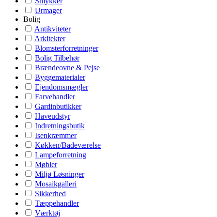
Smykker
Urmager
Bolig
Antikviteter
Arkitekter
Blomsterforretninger
Bolig Tilbehør
Brændeovne & Pejse
Byggematerialer
Ejendomsmægler
Farvehandler
Gardinbutikker
Haveudstyr
Indretningsbutik
Isenkræmmer
Køkken/Badeværelse
Lampeforretning
Møbler
Miljø Løsninger
Mosaikgalleri
Sikkerhed
Tæppehandler
Værktøj