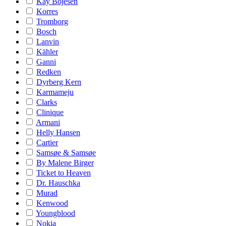
Kay Bojesen
Korres
Tromborg
Bosch
Lanvin
Kähler
Ganni
Redken
Dyrberg Kern
Karmameju
Clarks
Clinique
Armani
Helly Hansen
Cartier
Samsøe & Samsøe
By Malene Birger
Ticket to Heaven
Dr. Hauschka
Murad
Kenwood
Youngblood
Nokia