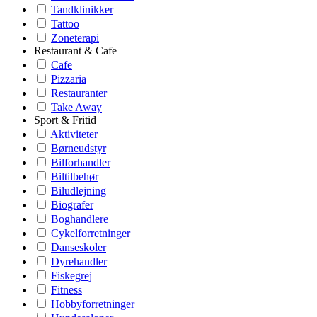
Tandklinikker
Tattoo
Zoneterapi
Restaurant & Cafe
Cafe
Pizzaria
Restauranter
Take Away
Sport & Fritid
Aktiviteter
Børneudstyr
Bilforhandler
Biltilbehør
Biludlejning
Biografer
Boghandlere
Cykelforretninger
Danseskoler
Dyrehandler
Fiskegrej
Fitness
Hobbyforretninger