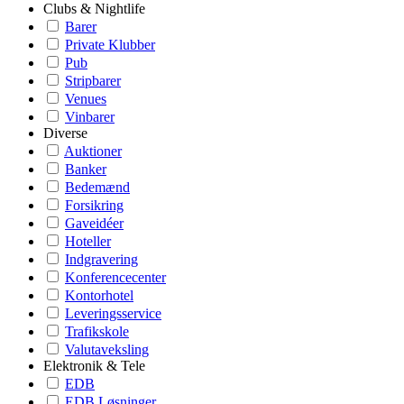
Clubs & Nightlife
Barer
Private Klubber
Pub
Stripbarer
Venues
Vinbarer
Diverse
Auktioner
Banker
Bedemænd
Forsikring
Gaveidéer
Hoteller
Indgravering
Konferencecenter
Kontorhotel
Leveringsservice
Trafikskole
Valutaveksling
Elektronik & Tele
EDB
EDB Løsninger