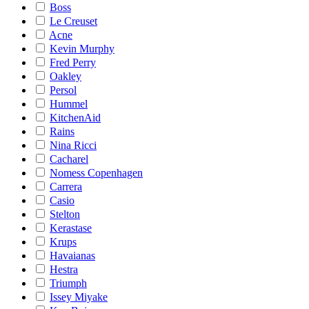
Boss
Le Creuset
Acne
Kevin Murphy
Fred Perry
Oakley
Persol
Hummel
KitchenAid
Rains
Nina Ricci
Cacharel
Nomess Copenhagen
Carrera
Casio
Stelton
Kerastase
Krups
Havaianas
Hestra
Triumph
Issey Miyake