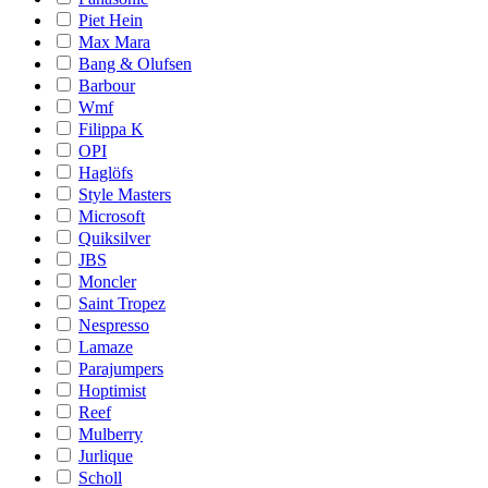
Piet Hein
Max Mara
Bang & Olufsen
Barbour
Wmf
Filippa K
OPI
Haglöfs
Style Masters
Microsoft
Quiksilver
JBS
Moncler
Saint Tropez
Nespresso
Lamaze
Parajumpers
Hoptimist
Reef
Mulberry
Jurlique
Scholl