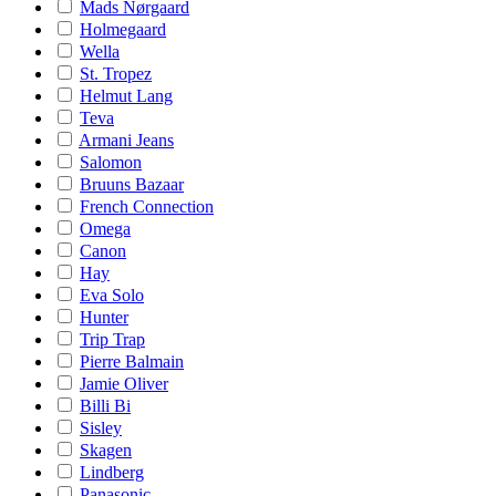
Mads Nørgaard
Holmegaard
Wella
St. Tropez
Helmut Lang
Teva
Armani Jeans
Salomon
Bruuns Bazaar
French Connection
Omega
Canon
Hay
Eva Solo
Hunter
Trip Trap
Pierre Balmain
Jamie Oliver
Billi Bi
Sisley
Skagen
Lindberg
Panasonic