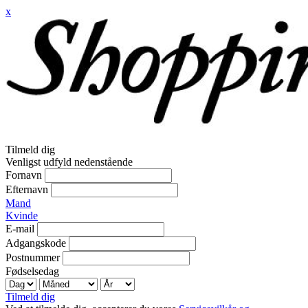
x
Tilmeld dig
Venligst udfyld nedenstående
Fornavn
Efternavn
Mand
Kvinde
E-mail
Adgangskode
Postnummer
Fødselsedag
Tilmeld dig