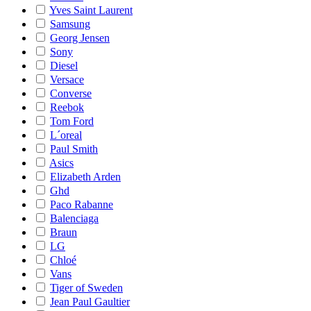
Yves Saint Laurent
Samsung
Georg Jensen
Sony
Diesel
Versace
Converse
Reebok
Tom Ford
L´oreal
Paul Smith
Asics
Elizabeth Arden
Ghd
Paco Rabanne
Balenciaga
Braun
LG
Chloé
Vans
Tiger of Sweden
Jean Paul Gaultier