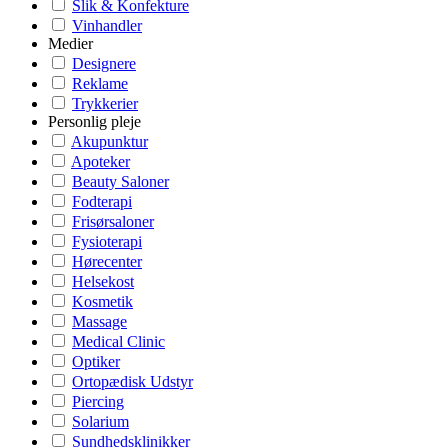
Slik & Konfekture
Vinhandler
Medier
Designere
Reklame
Trykkerier
Personlig pleje
Akupunktur
Apoteker
Beauty Saloner
Fodterapi
Frisørsaloner
Fysioterapi
Hørecenter
Helsekost
Kosmetik
Massage
Medical Clinic
Optiker
Ortopædisk Udstyr
Piercing
Solarium
Sundhedsklinikker