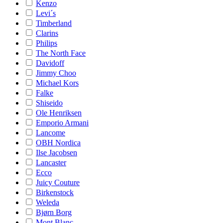
Kenzo
Levi´s
Timberland
Clarins
Philips
The North Face
Davidoff
Jimmy Choo
Michael Kors
Falke
Shiseido
Ole Henriksen
Emporio Armani
Lancome
OBH Nordica
Ilse Jacobsen
Lancaster
Ecco
Juicy Couture
Birkenstock
Weleda
Bjørn Borg
Mont Blanc