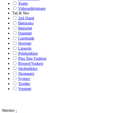
Teatre
Videoudlejninger
Tøj & Sko
2nd Hand
Børnesko
Børnetøj
Dametøj
Garnbutik
Herretøj
Lingerie
Pelsbutikker
Plus Size Fashion
Renseri/Vaskeri
Skobutikker
Skomager
Systuer
Textiler
Ventetøj
Mærker
-