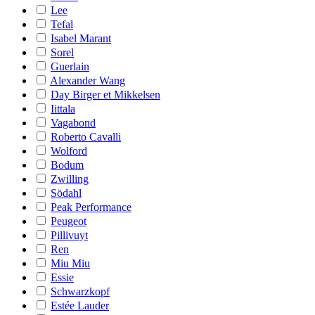
Lee
Tefal
Isabel Marant
Sorel
Guerlain
Alexander Wang
Day Birger et Mikkelsen
Iittala
Vagabond
Roberto Cavalli
Wolford
Bodum
Zwilling
Södahl
Peak Performance
Peugeot
Pillivuyt
Ren
Miu Miu
Essie
Schwarzkopf
Estée Lauder