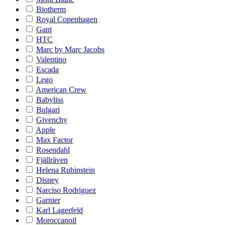
Biotherm
Royal Copenhagen
Gant
HTC
Marc by Marc Jacobs
Valentino
Escada
Lego
American Crew
Babyliss
Bulgari
Givenchy
Apple
Max Factor
Rosendahl
Fjällräven
Helena Rubinstein
Disney
Narciso Rodriguez
Garnier
Karl Lagerfeld
Moroccanoil