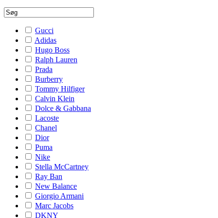
Gucci
Adidas
Hugo Boss
Ralph Lauren
Prada
Burberry
Tommy Hilfiger
Calvin Klein
Dolce & Gabbana
Lacoste
Chanel
Dior
Puma
Nike
Stella McCartney
Ray Ban
New Balance
Giorgio Armani
Marc Jacobs
DKNY