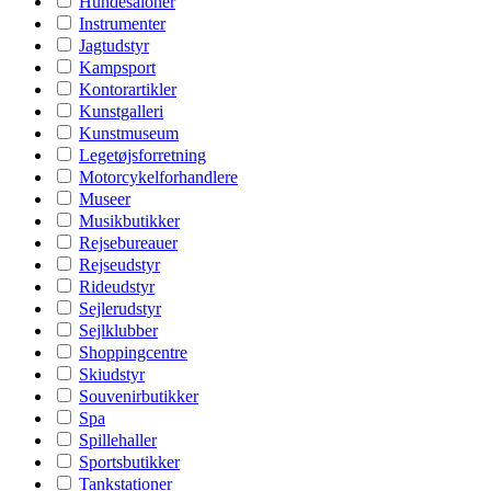
Hundesaloner
Instrumenter
Jagtudstyr
Kampsport
Kontorartikler
Kunstgalleri
Kunstmuseum
Legetøjsforretning
Motorcykelforhandlere
Museer
Musikbutikker
Rejsebureauer
Rejseudstyr
Rideudstyr
Sejlerudstyr
Sejlklubber
Shoppingcentre
Skiudstyr
Souvenirbutikker
Spa
Spillehaller
Sportsbutikker
Tankstationer