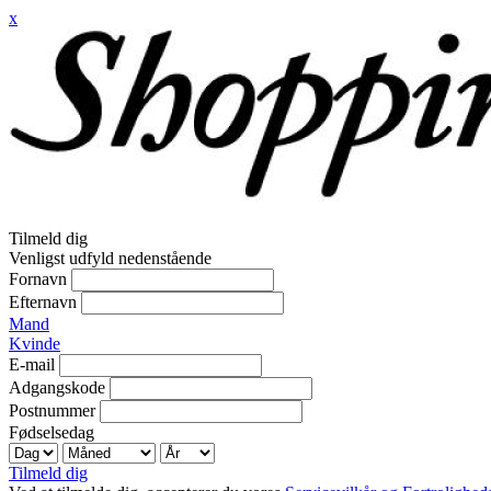
x
Tilmeld dig
Venligst udfyld nedenstående
Fornavn
Efternavn
Mand
Kvinde
E-mail
Adgangskode
Postnummer
Fødselsedag
Tilmeld dig