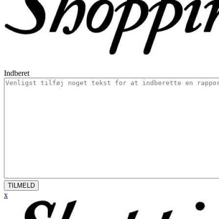
Indberet
TILMELD
x