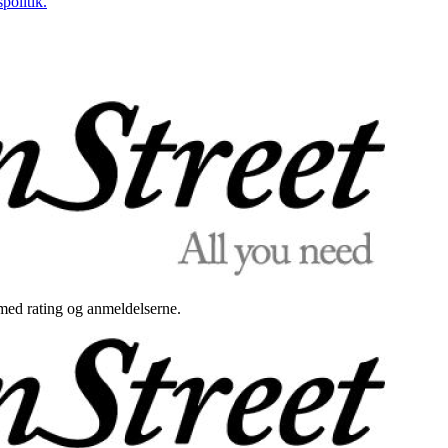
politik.
med rating og anmeldelserne.