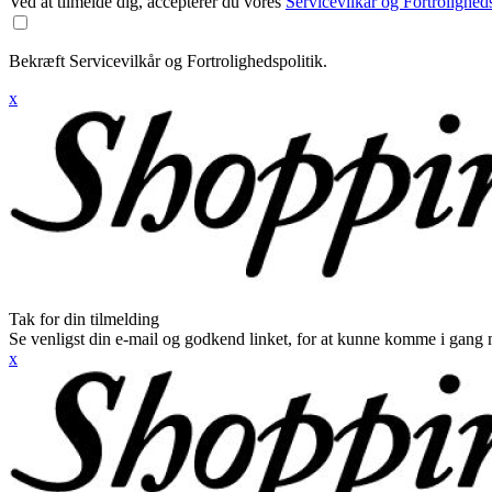
Ved at tilmelde dig, accepterer du vores
Servicevilkår og Fortroligheds
Bekræft Servicevilkår og Fortrolighedspolitik.
x
Tak for din tilmelding
Se venligst din e-mail og godkend linket, for at kunne komme i gang 
x