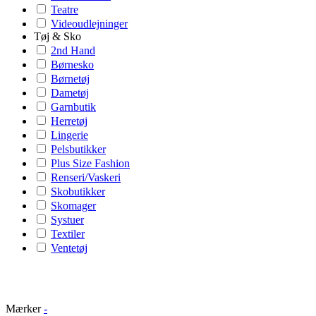
Teatre
Videoudlejninger
Tøj & Sko
2nd Hand
Børnesko
Børnetøj
Dametøj
Garnbutik
Herretøj
Lingerie
Pelsbutikker
Plus Size Fashion
Renseri/Vaskeri
Skobutikker
Skomager
Systuer
Textiler
Ventetøj
Mærker
-