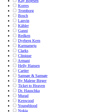
Kay Bojesen
Korres
Tromborg
Bosch
Lanvin
Kähler
Ganni
Redken
Dyrberg Kern
Karmameju
Clarks
Clinique
Armani
Helly Hansen
Cartier
Samsøe & Samsøe
By Malene Birger
Ticket to Heaven
Dr. Hauschka
Murad
Kenwood
Youngblood
Nokia