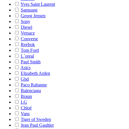
Yves Saint Laurent
Samsung
Georg Jensen
Sony
Diesel
Versace
Converse
Reebok
Tom Ford
L´oreal
Paul Smith
Asics
Elizabeth Arden
Ghd
Paco Rabanne
Balenciaga
Braun
LG
Chloé
Vans
Tiger of Sweden
Jean Paul Gaultier