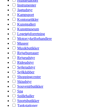
Hundesaloner
Instrumenter
Jagtudstyr
Kampsport
Kontorartikler
Kunstgalleri
Kunstmuseum
Legetøjsforretning
Motorcykelforhandlere
Museer
Musikbutikker
Rejsebureauer
Rejseudstyr
Rideudstyr
Sejlerudstyr
Sejlklubber
Shoppingcentre
Skiudstyr
Souvenirbutikker
Spa
Spillehaller
Sportsbutikker
Tankstationer