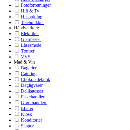
Fotoforretninger
Hifi & Tv
Husholding
Telebutikker
Håndværkere
Elektriker
Glarmester
Låsesmede
Tømrer
VVS
Mad & Vin
Bagerier
Catering
Chokoladebutik
Dagligvarer
Delikatesser
Fiskehandler
Grønthandlere
Isbarer
Kiosk
Konditorier
Slagter