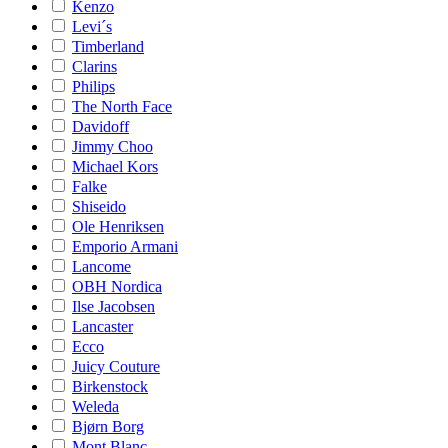
Kenzo
Levi´s
Timberland
Clarins
Philips
The North Face
Davidoff
Jimmy Choo
Michael Kors
Falke
Shiseido
Ole Henriksen
Emporio Armani
Lancome
OBH Nordica
Ilse Jacobsen
Lancaster
Ecco
Juicy Couture
Birkenstock
Weleda
Bjørn Borg
Mont Blanc