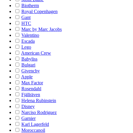
Biotherm
Royal Copenhagen
Gant
HTC
Marc by Marc Jacobs
Valentino
Escada
Lego
American Crew
Babyliss
Bulgari
Givenchy
Apple
Max Factor
Rosendahl
Fjällräven
Helena Rubinstein
Disney
Narciso Rodriguez
Garnier
Karl Lagerfeld
Moroccanoil