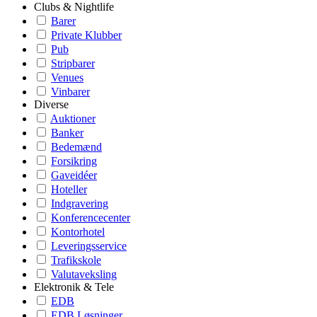
Clubs & Nightlife
Barer
Private Klubber
Pub
Stripbarer
Venues
Vinbarer
Diverse
Auktioner
Banker
Bedemænd
Forsikring
Gaveidéer
Hoteller
Indgravering
Konferencecenter
Kontorhotel
Leveringsservice
Trafikskole
Valutaveksling
Elektronik & Tele
EDB
EDB Løsninger