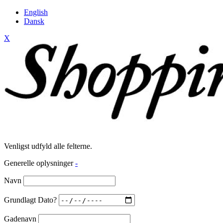
English
Dansk
X
Venligst udfyld alle felterne.
Generelle oplysninger
-
Navn
Grundlagt Dato?
Gadenavn