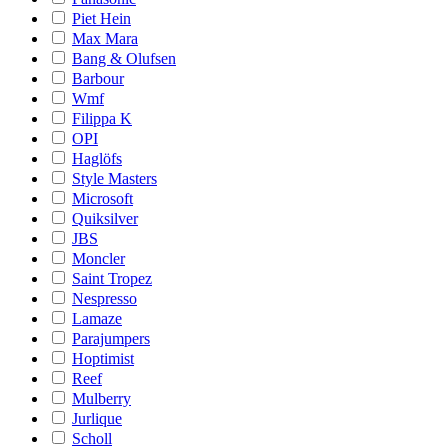
Piet Hein
Max Mara
Bang & Olufsen
Barbour
Wmf
Filippa K
OPI
Haglöfs
Style Masters
Microsoft
Quiksilver
JBS
Moncler
Saint Tropez
Nespresso
Lamaze
Parajumpers
Hoptimist
Reef
Mulberry
Jurlique
Scholl