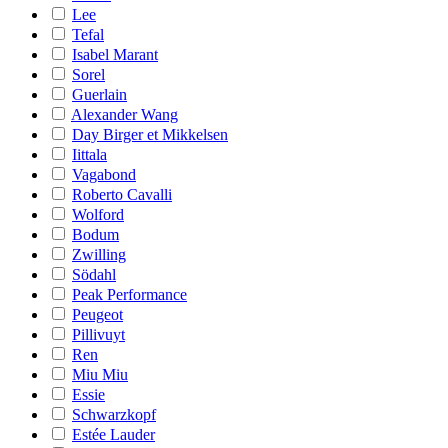
Lee
Tefal
Isabel Marant
Sorel
Guerlain
Alexander Wang
Day Birger et Mikkelsen
Iittala
Vagabond
Roberto Cavalli
Wolford
Bodum
Zwilling
Södahl
Peak Performance
Peugeot
Pillivuyt
Ren
Miu Miu
Essie
Schwarzkopf
Estée Lauder