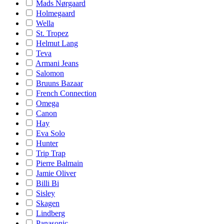
Mads Nørgaard
Holmegaard
Wella
St. Tropez
Helmut Lang
Teva
Armani Jeans
Salomon
Bruuns Bazaar
French Connection
Omega
Canon
Hay
Eva Solo
Hunter
Trip Trap
Pierre Balmain
Jamie Oliver
Billi Bi
Sisley
Skagen
Lindberg
Panasonic