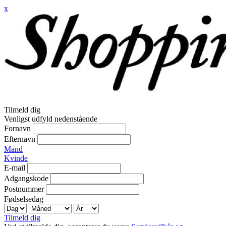
x
Tilmeld dig
Venligst udfyld nedenstående
Fornavn
Efternavn
Mand
Kvinde
E-mail
Adgangskode
Postnummer
Fødselsedag
Tilmeld dig