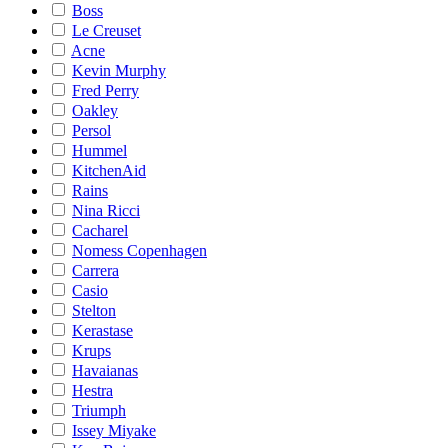
Boss
Le Creuset
Acne
Kevin Murphy
Fred Perry
Oakley
Persol
Hummel
KitchenAid
Rains
Nina Ricci
Cacharel
Nomess Copenhagen
Carrera
Casio
Stelton
Kerastase
Krups
Havaianas
Hestra
Triumph
Issey Miyake