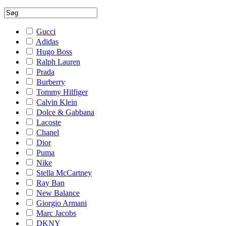
Gucci
Adidas
Hugo Boss
Ralph Lauren
Prada
Burberry
Tommy Hilfiger
Calvin Klein
Dolce & Gabbana
Lacoste
Chanel
Dior
Puma
Nike
Stella McCartney
Ray Ban
New Balance
Giorgio Armani
Marc Jacobs
DKNY