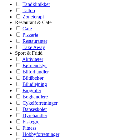
Tandklinikker
Tattoo
Zoneterapi
Restaurant & Cafe
Cafe
Pizzaria
Restauranter
Take Away
Sport & Fritid
Aktiviteter
Børneudstyr
Bilforhandler
Biltilbehør
Biludlejning
Biografer
Boghandlere
Cykelforretninger
Danseskoler
Dyrehandler
Fiskegrej
Fitness
Hobbyforretninger