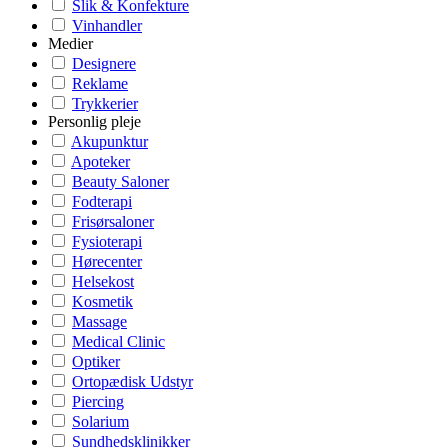
Slik & Konfekture
Vinhandler
Medier
Designere
Reklame
Trykkerier
Personlig pleje
Akupunktur
Apoteker
Beauty Saloner
Fodterapi
Frisørsaloner
Fysioterapi
Hørecenter
Helsekost
Kosmetik
Massage
Medical Clinic
Optiker
Ortopædisk Udstyr
Piercing
Solarium
Sundhedsklinikker