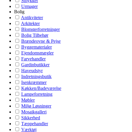
Smykker
Urmager
Bolig
Antikviteter
Arkitekter
Blomsterforretninger
Bolig Tilbehør
Brændeovne & Pejse
Byggematerialer
Ejendomsmægler
Farvehandler
Gardinbutikker
Haveudstyr
Indretningsbutik
Isenkræmmer
Køkken/Badeværelse
Lampeforretning
Møbler
Miljø Løsninger
Mosaikgalleri
Sikkerhed
Tæppehandler
Værktøj