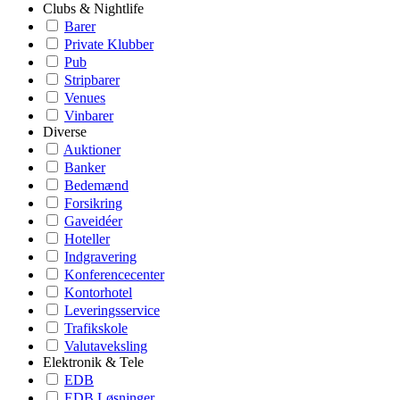
Clubs & Nightlife
Barer
Private Klubber
Pub
Stripbarer
Venues
Vinbarer
Diverse
Auktioner
Banker
Bedemænd
Forsikring
Gaveidéer
Hoteller
Indgravering
Konferencecenter
Kontorhotel
Leveringsservice
Trafikskole
Valutaveksling
Elektronik & Tele
EDB
EDB Løsninger