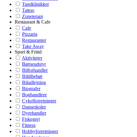
Tandklinikker
Tattoo
Zoneterapi
Restaurant & Cafe
Cafe
Pizzaria
Restauranter
Take Away
Sport & Fritid
Aktiviteter
Børneudstyr
Bilforhandler
Biltilbehør
Biludlejning
Biografer
Boghandlere
Cykelforretninger
Danseskoler
Dyrehandler
Fiskegrej
Fitness
Hobbyforretninger