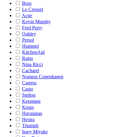
Boss
Le Creuset
Acne
Kevin Murphy
Fred Perry
Oakley
Persol
Hummel
KitchenAid
Rains
Nina Ricci
Cacharel
Nomess Copenhagen
Carrera
Casio
Stelton
Kerastase
Krups
Havaianas
Hestra
Triumph
Issey Miyake