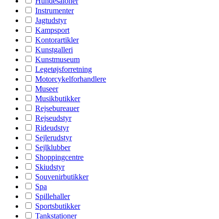
Hundesaloner
Instrumenter
Jagtudstyr
Kampsport
Kontorartikler
Kunstgalleri
Kunstmuseum
Legetøjsforretning
Motorcykelforhandlere
Museer
Musikbutikker
Rejsebureauer
Rejseudstyr
Rideudstyr
Sejlerudstyr
Sejlklubber
Shoppingcentre
Skiudstyr
Souvenirbutikker
Spa
Spillehaller
Sportsbutikker
Tankstationer