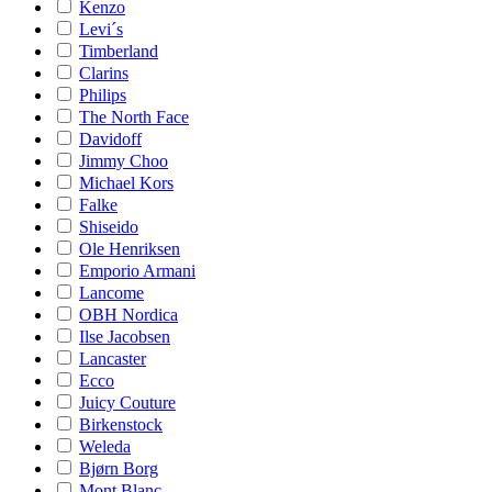
Kenzo
Levi´s
Timberland
Clarins
Philips
The North Face
Davidoff
Jimmy Choo
Michael Kors
Falke
Shiseido
Ole Henriksen
Emporio Armani
Lancome
OBH Nordica
Ilse Jacobsen
Lancaster
Ecco
Juicy Couture
Birkenstock
Weleda
Bjørn Borg
Mont Blanc