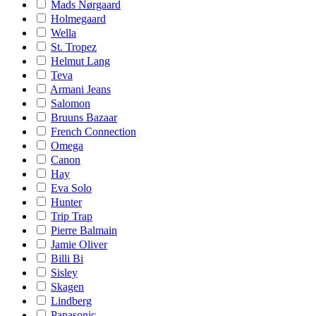
Mads Nørgaard
Holmegaard
Wella
St. Tropez
Helmut Lang
Teva
Armani Jeans
Salomon
Bruuns Bazaar
French Connection
Omega
Canon
Hay
Eva Solo
Hunter
Trip Trap
Pierre Balmain
Jamie Oliver
Billi Bi
Sisley
Skagen
Lindberg
Panasonic