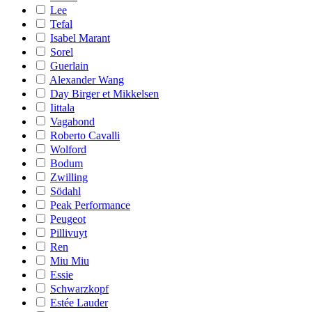
Lee
Tefal
Isabel Marant
Sorel
Guerlain
Alexander Wang
Day Birger et Mikkelsen
Iittala
Vagabond
Roberto Cavalli
Wolford
Bodum
Zwilling
Södahl
Peak Performance
Peugeot
Pillivuyt
Ren
Miu Miu
Essie
Schwarzkopf
Estée Lauder