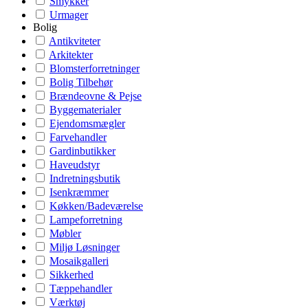
Smykker
Urmager
Bolig
Antikviteter
Arkitekter
Blomsterforretninger
Bolig Tilbehør
Brændeovne & Pejse
Byggematerialer
Ejendomsmægler
Farvehandler
Gardinbutikker
Haveudstyr
Indretningsbutik
Isenkræmmer
Køkken/Badeværelse
Lampeforretning
Møbler
Miljø Løsninger
Mosaikgalleri
Sikkerhed
Tæppehandler
Værktøj