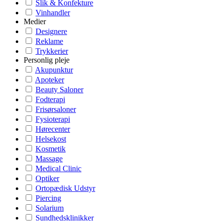
Slik & Konfekture
Vinhandler
Medier
Designere
Reklame
Trykkerier
Personlig pleje
Akupunktur
Apoteker
Beauty Saloner
Fodterapi
Frisørsaloner
Fysioterapi
Hørecenter
Helsekost
Kosmetik
Massage
Medical Clinic
Optiker
Ortopædisk Udstyr
Piercing
Solarium
Sundhedsklinikker