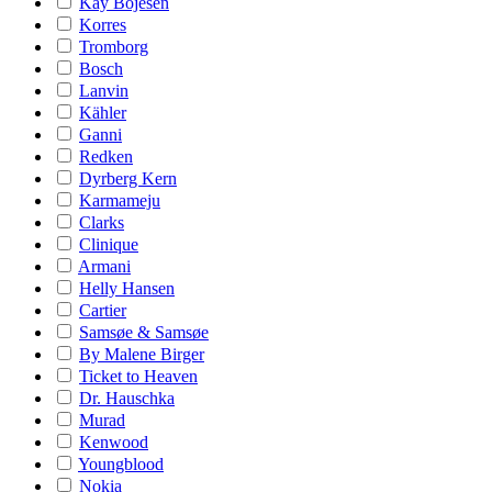
Kay Bojesen
Korres
Tromborg
Bosch
Lanvin
Kähler
Ganni
Redken
Dyrberg Kern
Karmameju
Clarks
Clinique
Armani
Helly Hansen
Cartier
Samsøe & Samsøe
By Malene Birger
Ticket to Heaven
Dr. Hauschka
Murad
Kenwood
Youngblood
Nokia