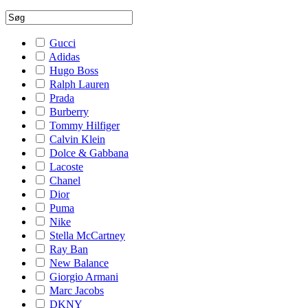
Gucci
Adidas
Hugo Boss
Ralph Lauren
Prada
Burberry
Tommy Hilfiger
Calvin Klein
Dolce & Gabbana
Lacoste
Chanel
Dior
Puma
Nike
Stella McCartney
Ray Ban
New Balance
Giorgio Armani
Marc Jacobs
DKNY