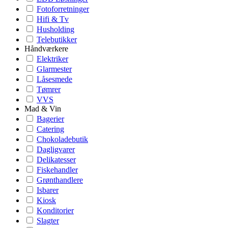
Fotoforretninger
Hifi & Tv
Husholding
Telebutikker
Håndværkere
Elektriker
Glarmester
Låsesmede
Tømrer
VVS
Mad & Vin
Bagerier
Catering
Chokoladebutik
Dagligvarer
Delikatesser
Fiskehandler
Grønthandlere
Isbarer
Kiosk
Konditorier
Slagter