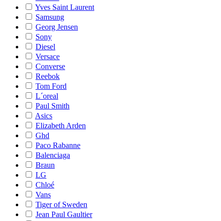
Yves Saint Laurent
Samsung
Georg Jensen
Sony
Diesel
Versace
Converse
Reebok
Tom Ford
L´oreal
Paul Smith
Asics
Elizabeth Arden
Ghd
Paco Rabanne
Balenciaga
Braun
LG
Chloé
Vans
Tiger of Sweden
Jean Paul Gaultier