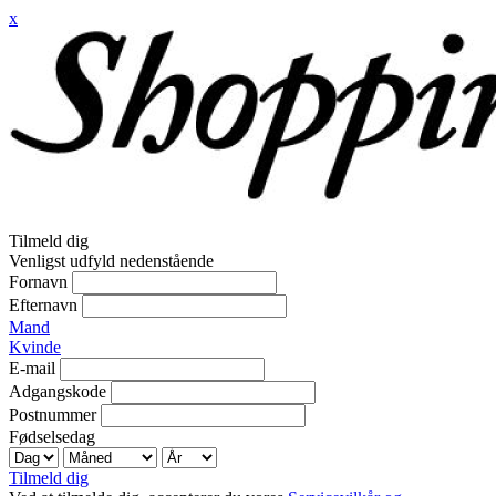
x
Tilmeld dig
Venligst udfyld nedenstående
Fornavn
Efternavn
Mand
Kvinde
E-mail
Adgangskode
Postnummer
Fødselsedag
Tilmeld dig