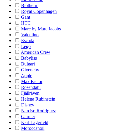
Biotherm
Royal Copenhagen
Gant
HTC
Marc by Marc Jacobs
Valentino
Escada
Lego
American Crew
Babyliss
Bulgari
Givenchy
Apple
Max Factor
Rosendahl
Fjällräven
Helena Rubinstein
Disney
Narciso Rodriguez
Garnier
Karl Lagerfeld
Moroccanoil