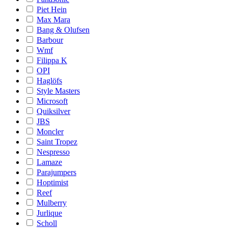
Piet Hein
Max Mara
Bang & Olufsen
Barbour
Wmf
Filippa K
OPI
Haglöfs
Style Masters
Microsoft
Quiksilver
JBS
Moncler
Saint Tropez
Nespresso
Lamaze
Parajumpers
Hoptimist
Reef
Mulberry
Jurlique
Scholl