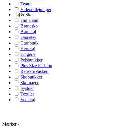
Teatre
Videoudlejninger
Tøj & Sko
2nd Hand
Børnesko
Børnetøj
Dametøj
Garnbutik
Herretøj
Lingerie
Pelsbutikker
Plus Size Fashion
Renseri/Vaskeri
Skobutikker
Skomager
Systuer
Textiler
Ventetøj
Mærker
-