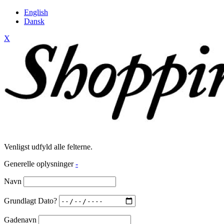
English
Dansk
X
Venligst udfyld alle felterne.
Generelle oplysninger
-
Navn
Grundlagt Dato?
Gadenavn