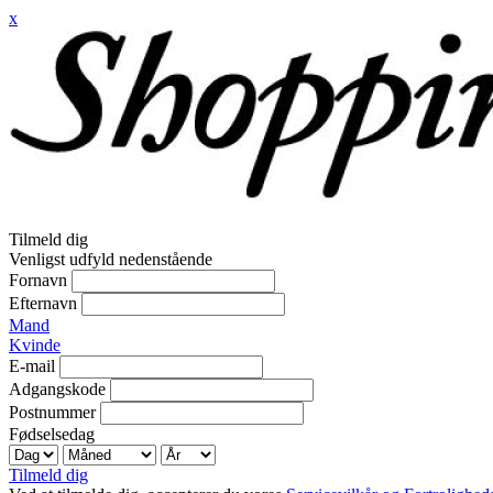
x
Tilmeld dig
Venligst udfyld nedenstående
Fornavn
Efternavn
Mand
Kvinde
E-mail
Adgangskode
Postnummer
Fødselsedag
Tilmeld dig