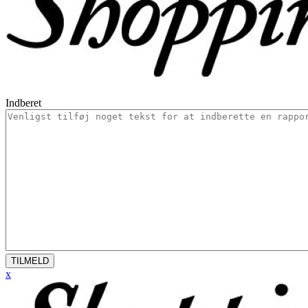
Indberet
TILMELD
x