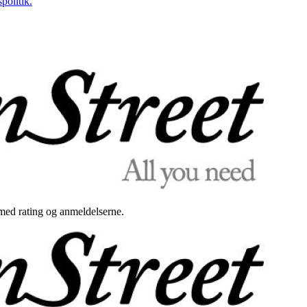
politik.
med rating og anmeldelserne.