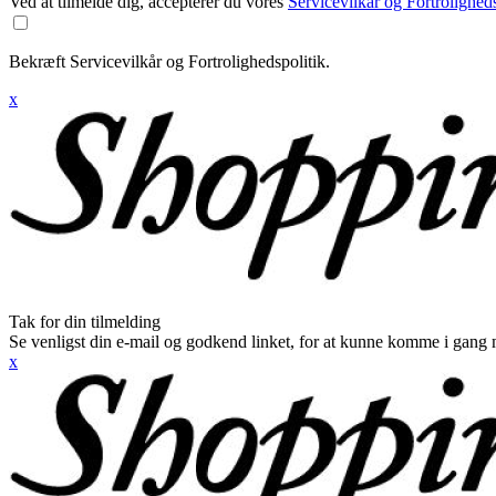
Ved at tilmelde dig, accepterer du vores
Servicevilkår og Fortroligheds
Bekræft Servicevilkår og Fortrolighedspolitik.
x
Tak for din tilmelding
Se venligst din e-mail og godkend linket, for at kunne komme i gang 
x