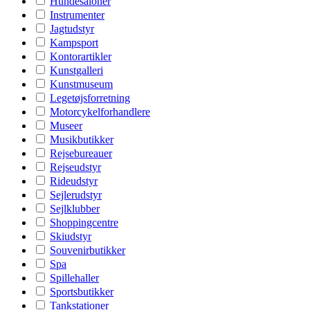
Hundesaloner
Instrumenter
Jagtudstyr
Kampsport
Kontorartikler
Kunstgalleri
Kunstmuseum
Legetøjsforretning
Motorcykelforhandlere
Museer
Musikbutikker
Rejsebureauer
Rejseudstyr
Rideudstyr
Sejlerudstyr
Sejlklubber
Shoppingcentre
Skiudstyr
Souvenirbutikker
Spa
Spillehaller
Sportsbutikker
Tankstationer