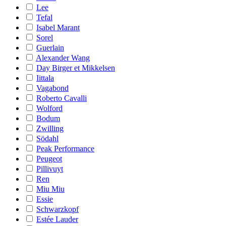
Lee
Tefal
Isabel Marant
Sorel
Guerlain
Alexander Wang
Day Birger et Mikkelsen
Iittala
Vagabond
Roberto Cavalli
Wolford
Bodum
Zwilling
Södahl
Peak Performance
Peugeot
Pillivuyt
Ren
Miu Miu
Essie
Schwarzkopf
Estée Lauder