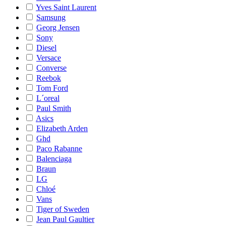
Yves Saint Laurent
Samsung
Georg Jensen
Sony
Diesel
Versace
Converse
Reebok
Tom Ford
L´oreal
Paul Smith
Asics
Elizabeth Arden
Ghd
Paco Rabanne
Balenciaga
Braun
LG
Chloé
Vans
Tiger of Sweden
Jean Paul Gaultier