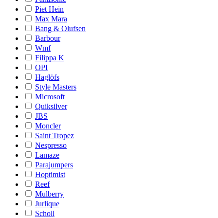
Piet Hein
Max Mara
Bang & Olufsen
Barbour
Wmf
Filippa K
OPI
Haglöfs
Style Masters
Microsoft
Quiksilver
JBS
Moncler
Saint Tropez
Nespresso
Lamaze
Parajumpers
Hoptimist
Reef
Mulberry
Jurlique
Scholl