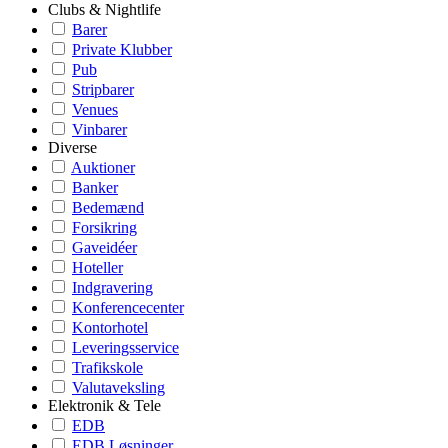
Clubs & Nightlife
Barer
Private Klubber
Pub
Stripbarer
Venues
Vinbarer
Diverse
Auktioner
Banker
Bedemænd
Forsikring
Gaveidéer
Hoteller
Indgravering
Konferencecenter
Kontorhotel
Leveringsservice
Trafikskole
Valutaveksling
Elektronik & Tele
EDB
EDB Løsninger