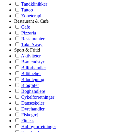
Tandklinikker
Tattoo
Zoneterapi
Restaurant & Cafe
Cafe
Pizzaria
Restauranter
Take Away
Sport & Fritid
Aktiviteter
Børneudstyr
Bilforhandler
Biltilbehør
Biludlejning
Biografer
Boghandlere
Cykelforretninger
Danseskoler
Dyrehandler
Fiskegrej
Fitness
Hobbyforretninger