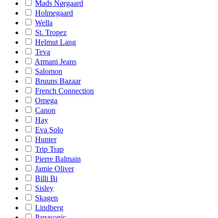
Mads Nørgaard
Holmegaard
Wella
St. Tropez
Helmut Lang
Teva
Armani Jeans
Salomon
Bruuns Bazaar
French Connection
Omega
Canon
Hay
Eva Solo
Hunter
Trip Trap
Pierre Balmain
Jamie Oliver
Billi Bi
Sisley
Skagen
Lindberg
Panasonic