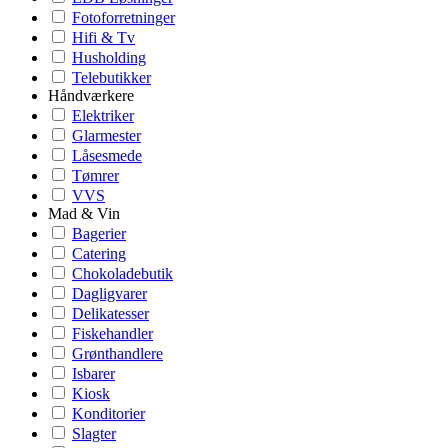
Fotoforretninger
Hifi & Tv
Husholding
Telebutikker
Håndværkere
Elektriker
Glarmester
Låsesmede
Tømrer
VVS
Mad & Vin
Bagerier
Catering
Chokoladebutik
Dagligvarer
Delikatesser
Fiskehandler
Grønthandlere
Isbarer
Kiosk
Konditorier
Slagter