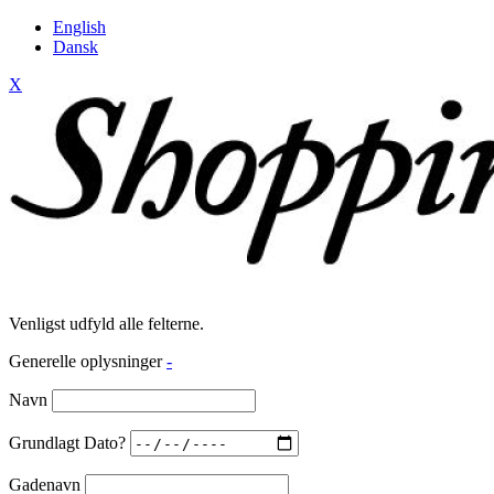
English
Dansk
X
Venligst udfyld alle felterne.
Generelle oplysninger
-
Navn
Grundlagt Dato?
Gadenavn