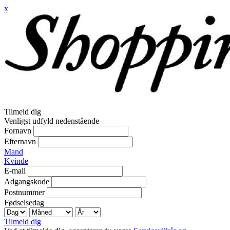
x
Tilmeld dig
Venligst udfyld nedenstående
Fornavn
Efternavn
Mand
Kvinde
E-mail
Adgangskode
Postnummer
Fødselsedag
Tilmeld dig