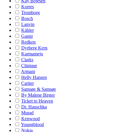
Kay Bojesen
Korres
Tromborg
Bosch
Lanvin
Kähler
Ganni
Redken
Dyrberg Kern
Karmameju
Clarks
Clinique
Armani
Helly Hansen
Cartier
Samsøe & Samsøe
By Malene Birger
Ticket to Heaven
Dr. Hauschka
Murad
Kenwood
Youngblood
Nokia