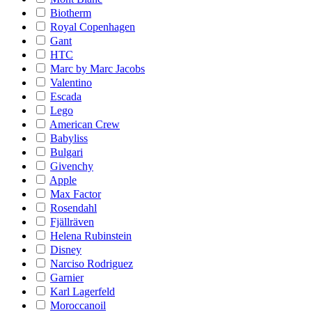
Biotherm
Royal Copenhagen
Gant
HTC
Marc by Marc Jacobs
Valentino
Escada
Lego
American Crew
Babyliss
Bulgari
Givenchy
Apple
Max Factor
Rosendahl
Fjällräven
Helena Rubinstein
Disney
Narciso Rodriguez
Garnier
Karl Lagerfeld
Moroccanoil