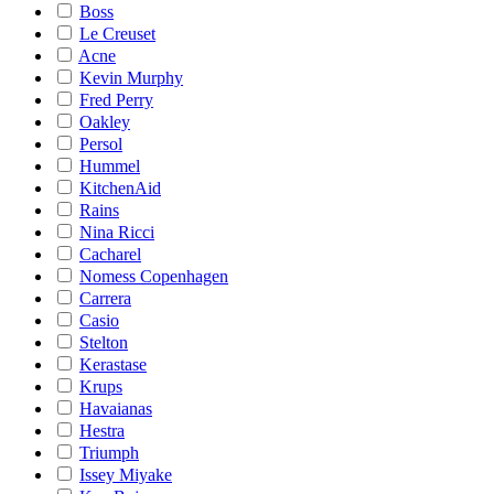
Boss
Le Creuset
Acne
Kevin Murphy
Fred Perry
Oakley
Persol
Hummel
KitchenAid
Rains
Nina Ricci
Cacharel
Nomess Copenhagen
Carrera
Casio
Stelton
Kerastase
Krups
Havaianas
Hestra
Triumph
Issey Miyake