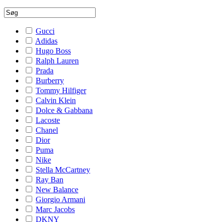
Gucci
Adidas
Hugo Boss
Ralph Lauren
Prada
Burberry
Tommy Hilfiger
Calvin Klein
Dolce & Gabbana
Lacoste
Chanel
Dior
Puma
Nike
Stella McCartney
Ray Ban
New Balance
Giorgio Armani
Marc Jacobs
DKNY