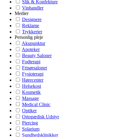
Slik & Konfekture
Vinhandler
Medier
Designere
Reklame
Trykkerier
Personlig pleje
Akupunktur
Apoteker
Beauty Saloner
Fodterapi
Frisørsaloner
Fysioterapi
Hørecenter
Helsekost
Kosmetik
Massage
Medical Clinic
Optiker
Ortopædisk Udstyr
Piercing
Solarium
Sundhedsklinikker