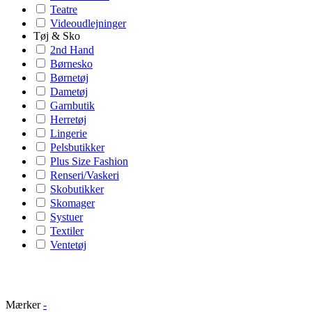
Teatre
Videoudlejninger
Tøj & Sko
2nd Hand
Børnesko
Børnetøj
Dametøj
Garnbutik
Herretøj
Lingerie
Pelsbutikker
Plus Size Fashion
Renseri/Vaskeri
Skobutikker
Skomager
Systuer
Textiler
Ventetøj
Mærker
-