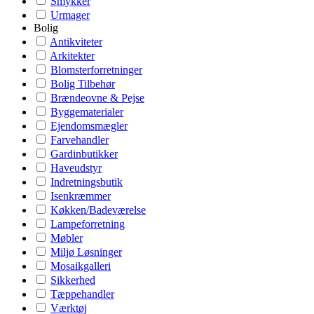
Smykker
Urmager
Bolig
Antikviteter
Arkitekter
Blomsterforretninger
Bolig Tilbehør
Brændeovne & Pejse
Byggematerialer
Ejendomsmægler
Farvehandler
Gardinbutikker
Haveudstyr
Indretningsbutik
Isenkræmmer
Køkken/Badeværelse
Lampeforretning
Møbler
Miljø Løsninger
Mosaikgalleri
Sikkerhed
Tæppehandler
Værktøj