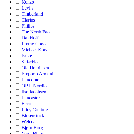
Kenzo
Levi´s
Timberland
Clarins
Philips
The North Face
Davidoff
Jimmy Choo
Michael Kors
Falke
Shiseido
Ole Henriksen
Emporio Armani
Lancome
OBH Nordica
Ilse Jacobsen
Lancaster
Ecco
Juicy Couture
Birkenstock
Weleda
Bjørn Borg
Mont Blanc