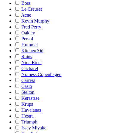
Boss
Le Creuset
Acne
Kevin Murphy
Fred Perry
Oakley
Persol
Hummel
KitchenAid
Rains
Nina Ricci
Cacharel
Nomess Copenhagen
Carrera
Casio
Stelton
Kerastase
Krups
Havaianas
Hestra
Triumph
Issey Miyake