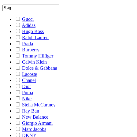
Gucci
Adidas
Hugo Boss
Ralph Lauren
Prada
Burberry
Tommy Hilfiger
Calvin Klein
Dolce & Gabbana
Lacoste
Chanel
Dior
Puma
Nike
Stella McCartney
Ray Ban
New Balance
Giorgio Armani
Marc Jacobs
DKNY