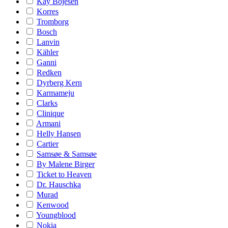
Kay Bojesen
Korres
Tromborg
Bosch
Lanvin
Kähler
Ganni
Redken
Dyrberg Kern
Karmameju
Clarks
Clinique
Armani
Helly Hansen
Cartier
Samsøe & Samsøe
By Malene Birger
Ticket to Heaven
Dr. Hauschka
Murad
Kenwood
Youngblood
Nokia