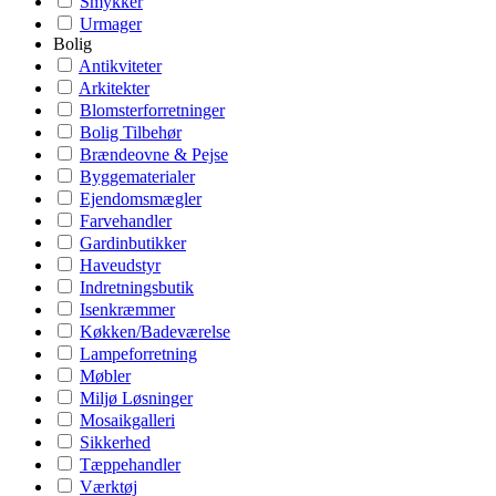
Smykker
Urmager
Bolig
Antikviteter
Arkitekter
Blomsterforretninger
Bolig Tilbehør
Brændeovne & Pejse
Byggematerialer
Ejendomsmægler
Farvehandler
Gardinbutikker
Haveudstyr
Indretningsbutik
Isenkræmmer
Køkken/Badeværelse
Lampeforretning
Møbler
Miljø Løsninger
Mosaikgalleri
Sikkerhed
Tæppehandler
Værktøj