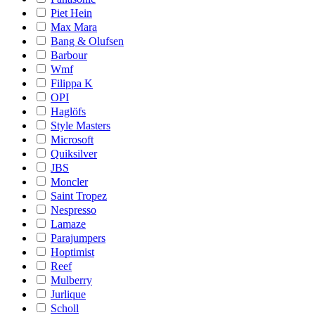
Piet Hein
Max Mara
Bang & Olufsen
Barbour
Wmf
Filippa K
OPI
Haglöfs
Style Masters
Microsoft
Quiksilver
JBS
Moncler
Saint Tropez
Nespresso
Lamaze
Parajumpers
Hoptimist
Reef
Mulberry
Jurlique
Scholl