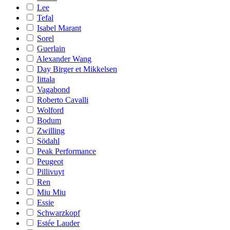
Lee
Tefal
Isabel Marant
Sorel
Guerlain
Alexander Wang
Day Birger et Mikkelsen
Iittala
Vagabond
Roberto Cavalli
Wolford
Bodum
Zwilling
Södahl
Peak Performance
Peugeot
Pillivuyt
Ren
Miu Miu
Essie
Schwarzkopf
Estée Lauder