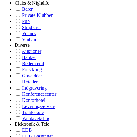
Clubs & Nightlife
Barer
Private Klubber
Pub
Stripbarer
Venues
Vinbarer
Diverse
Auktioner
Banker
Bedemænd
Forsikring
Gaveidéer
Hoteller
Indgravering
Konferencecenter
Kontorhotel
Leveringsservice
Trafikskole
Valutaveksling
Elektronik & Tele
EDB
EDB Løsninger