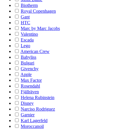
Biotherm
Royal Copenhagen
Gant
HTC
Marc by Marc Jacobs
Valentino
Escada
Lego
American Crew
Babyliss
Bulgari
Givenchy
Apple
Max Factor
Rosendahl
Fjällräven
Helena Rubinstein
Disney
Narciso Rodriguez
Garnier
Karl Lagerfeld
Moroccanoil