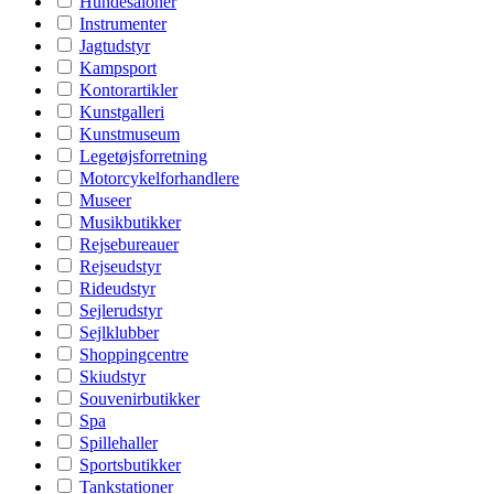
Hundesaloner
Instrumenter
Jagtudstyr
Kampsport
Kontorartikler
Kunstgalleri
Kunstmuseum
Legetøjsforretning
Motorcykelforhandlere
Museer
Musikbutikker
Rejsebureauer
Rejseudstyr
Rideudstyr
Sejlerudstyr
Sejlklubber
Shoppingcentre
Skiudstyr
Souvenirbutikker
Spa
Spillehaller
Sportsbutikker
Tankstationer