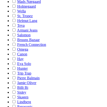
Mads Nørgaard
Holmegaard
Wella
St. Tropez
Helmut Lang
Teva
Armani Jeans
Salomon
Bruuns Bazaar
French Connection
Omega
Canon
Hay
Eva Solo
Hunter
Trip Trap
Pierre Balmain
Jamie Oliver
Billi Bi
Sisley
Skagen
Lindberg
Panasonic