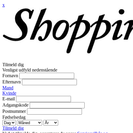
x
Tilmeld dig
Venligst udfyld nedenstående
Fornavn
Efternavn
Mand
Kvinde
E-mail
Adgangskode
Postnummer
Fødselsedag
Tilmeld dig