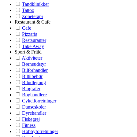
Tandklinikker
Tattoo
Zoneterapi
Restaurant & Cafe
Cafe
Pizzaria
Restauranter
Take Away
Sport & Fritid
Aktiviteter
Børneudstyr
Bilforhandler
Biltilbehør
Biludlejning
Biografer
Boghandlere
Cykelforretninger
Danseskoler
Dyrehandler
Fiskegrej
Fitness
Hobbyforretninger