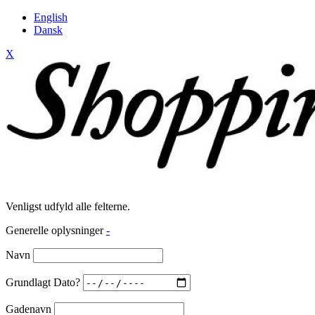
English
Dansk
X
Venligst udfyld alle felterne.
Generelle oplysninger
-
Navn
Grundlagt Dato?
Gadenavn