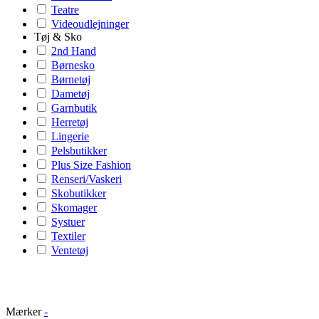
Teatre
Videoudlejninger
Tøj & Sko
2nd Hand
Børnesko
Børnetøj
Dametøj
Garnbutik
Herretøj
Lingerie
Pelsbutikker
Plus Size Fashion
Renseri/Vaskeri
Skobutikker
Skomager
Systuer
Textiler
Ventetøj
Mærker
-