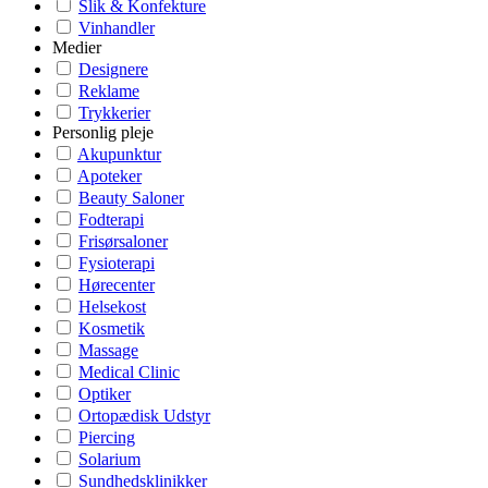
Slik & Konfekture
Vinhandler
Medier
Designere
Reklame
Trykkerier
Personlig pleje
Akupunktur
Apoteker
Beauty Saloner
Fodterapi
Frisørsaloner
Fysioterapi
Hørecenter
Helsekost
Kosmetik
Massage
Medical Clinic
Optiker
Ortopædisk Udstyr
Piercing
Solarium
Sundhedsklinikker