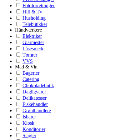
Fotoforretninger
Hifi & Tv
Husholding
Telebutikker
Håndværkere
Elektriker
Glarmester
Låsesmede
Tømrer
VVS
Mad & Vin
Bagerier
Catering
Chokoladebutik
Dagligvarer
Delikatesser
Fiskehandler
Grønthandlere
Isbarer
Kiosk
Konditorier
Slagter