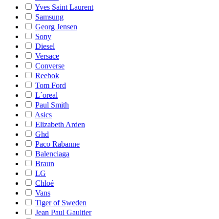
Yves Saint Laurent
Samsung
Georg Jensen
Sony
Diesel
Versace
Converse
Reebok
Tom Ford
L´oreal
Paul Smith
Asics
Elizabeth Arden
Ghd
Paco Rabanne
Balenciaga
Braun
LG
Chloé
Vans
Tiger of Sweden
Jean Paul Gaultier