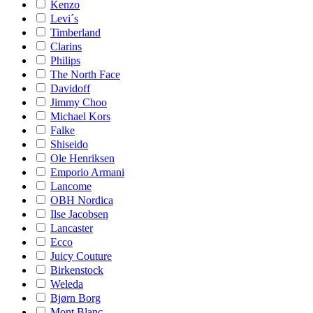
Kenzo
Levi´s
Timberland
Clarins
Philips
The North Face
Davidoff
Jimmy Choo
Michael Kors
Falke
Shiseido
Ole Henriksen
Emporio Armani
Lancome
OBH Nordica
Ilse Jacobsen
Lancaster
Ecco
Juicy Couture
Birkenstock
Weleda
Bjørn Borg
Mont Blanc