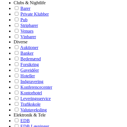
Clubs & Nightlife
Barer
Private Klubber
Pub
Stripbarer
Venues
Vinbarer
Diverse
Auktioner
Banker
Bedemænd
Forsikring
Gaveidéer
Hoteller
Indgravering
Konferencecenter
Kontorhotel
Leveringsservice
Trafikskole
Valutaveksling
Elektronik & Tele
EDB
EDB Løsninger