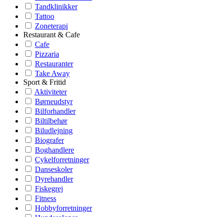
Tandklinikker
Tattoo
Zoneterapi
Restaurant & Cafe
Cafe
Pizzaria
Restauranter
Take Away
Sport & Fritid
Aktiviteter
Børneudstyr
Bilforhandler
Biltilbehør
Biludlejning
Biografer
Boghandlere
Cykelforretninger
Danseskoler
Dyrehandler
Fiskegrej
Fitness
Hobbyforretninger