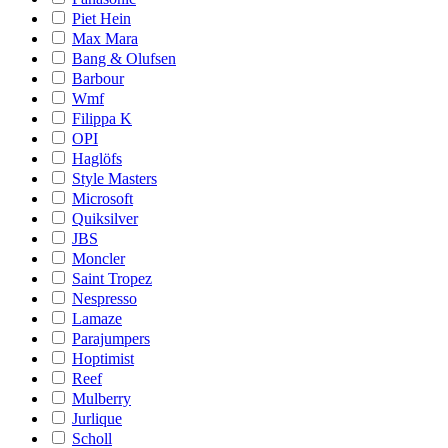
Piet Hein
Max Mara
Bang & Olufsen
Barbour
Wmf
Filippa K
OPI
Haglöfs
Style Masters
Microsoft
Quiksilver
JBS
Moncler
Saint Tropez
Nespresso
Lamaze
Parajumpers
Hoptimist
Reef
Mulberry
Jurlique
Scholl