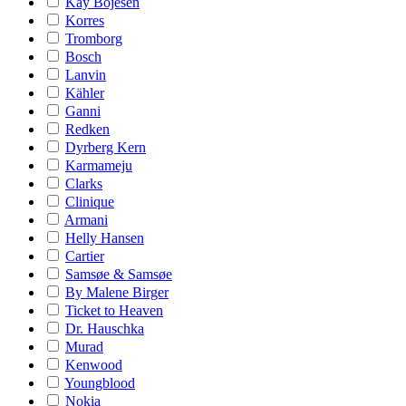
Kay Bojesen
Korres
Tromborg
Bosch
Lanvin
Kähler
Ganni
Redken
Dyrberg Kern
Karmameju
Clarks
Clinique
Armani
Helly Hansen
Cartier
Samsøe & Samsøe
By Malene Birger
Ticket to Heaven
Dr. Hauschka
Murad
Kenwood
Youngblood
Nokia