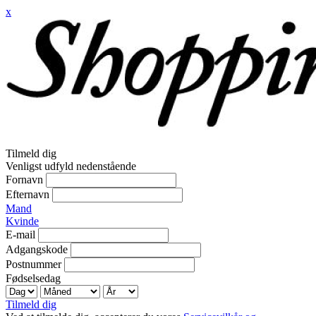
x
Tilmeld dig
Venligst udfyld nedenstående
Fornavn
Efternavn
Mand
Kvinde
E-mail
Adgangskode
Postnummer
Fødselsedag
Tilmeld dig