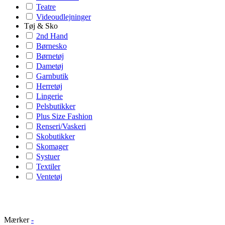
Teatre
Videoudlejninger
Tøj & Sko
2nd Hand
Børnesko
Børnetøj
Dametøj
Garnbutik
Herretøj
Lingerie
Pelsbutikker
Plus Size Fashion
Renseri/Vaskeri
Skobutikker
Skomager
Systuer
Textiler
Ventetøj
Mærker
-