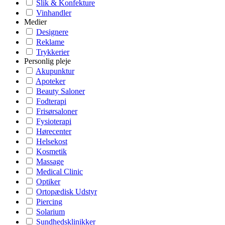
Slik & Konfekture
Vinhandler
Medier
Designere
Reklame
Trykkerier
Personlig pleje
Akupunktur
Apoteker
Beauty Saloner
Fodterapi
Frisørsaloner
Fysioterapi
Hørecenter
Helsekost
Kosmetik
Massage
Medical Clinic
Optiker
Ortopædisk Udstyr
Piercing
Solarium
Sundhedsklinikker