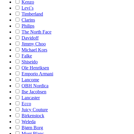
Kenzo
Levi´s
Timberland
Clarins
Philips
The North Face
Davidoff
Jimmy Choo
Michael Kors
Falke
Shiseido
Ole Henriksen
Emporio Armani
Lancome
OBH Nordica
Ilse Jacobsen
Lancaster
Ecco
Juicy Couture
Birkenstock
Weleda
Bjørn Borg
Mont Blanc