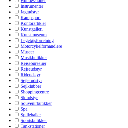
Hundesaloner
Instrumenter
Jagtudstyr
Kampsport
Kontorartikler
Kunstgalleri
Kunstmuseum
Legetøjsforretning
Motorcykelforhandlere
Museer
Musikbutikker
Rejsebureauer
Rejseudstyr
Rideudstyr
Sejlerudstyr
Sejlklubber
Shoppingcentre
Skiudstyr
Souvenirbutikker
Spa
Spillehaller
Sportsbutikker
Tankstationer