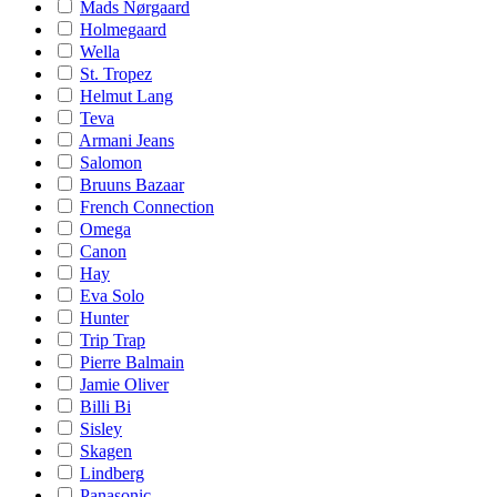
Mads Nørgaard
Holmegaard
Wella
St. Tropez
Helmut Lang
Teva
Armani Jeans
Salomon
Bruuns Bazaar
French Connection
Omega
Canon
Hay
Eva Solo
Hunter
Trip Trap
Pierre Balmain
Jamie Oliver
Billi Bi
Sisley
Skagen
Lindberg
Panasonic