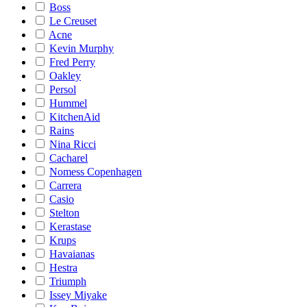
Boss
Le Creuset
Acne
Kevin Murphy
Fred Perry
Oakley
Persol
Hummel
KitchenAid
Rains
Nina Ricci
Cacharel
Nomess Copenhagen
Carrera
Casio
Stelton
Kerastase
Krups
Havaianas
Hestra
Triumph
Issey Miyake