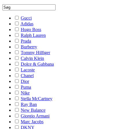
Gucci
Adidas
Hugo Boss
Ralph Lauren
Prada
Burberry
Tommy Hilfiger
Calvin Klein
Dolce & Gabbana
Lacoste
Chanel
Dior
Puma
Nike
Stella McCartney
Ray Ban
New Balance
Giorgio Armani
Marc Jacobs
DKNY