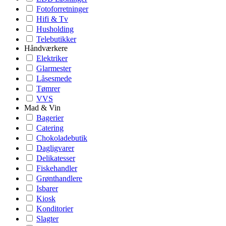
Fotoforretninger
Hifi & Tv
Husholding
Telebutikker
Håndværkere
Elektriker
Glarmester
Låsesmede
Tømrer
VVS
Mad & Vin
Bagerier
Catering
Chokoladebutik
Dagligvarer
Delikatesser
Fiskehandler
Grønthandlere
Isbarer
Kiosk
Konditorier
Slagter