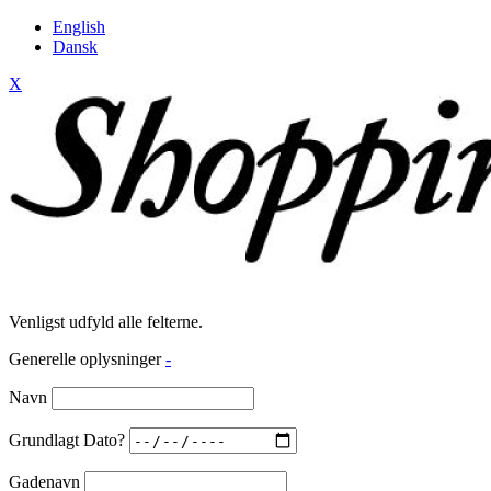
English
Dansk
X
Venligst udfyld alle felterne.
Generelle oplysninger
-
Navn
Grundlagt Dato?
Gadenavn