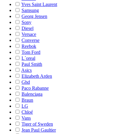
Yves Saint Laurent
Samsung
Georg Jensen
Sony
Diesel
Versace
Converse
Reebok
Tom Ford
L´oreal
Paul Smith
Asics
Elizabeth Arden
Ghd
Paco Rabanne
Balenciaga
Braun
LG
Chloé
Vans
Tiger of Sweden
Jean Paul Gaultier