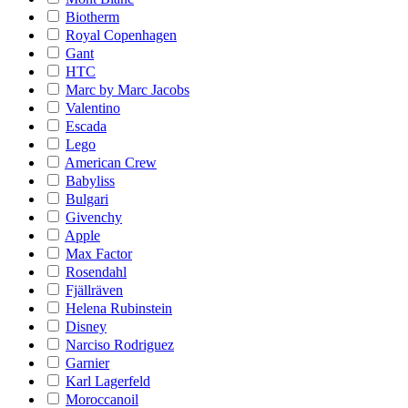
Biotherm
Royal Copenhagen
Gant
HTC
Marc by Marc Jacobs
Valentino
Escada
Lego
American Crew
Babyliss
Bulgari
Givenchy
Apple
Max Factor
Rosendahl
Fjällräven
Helena Rubinstein
Disney
Narciso Rodriguez
Garnier
Karl Lagerfeld
Moroccanoil