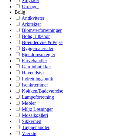
Smykker
Urmager
Bolig
Antikviteter
Arkitekter
Blomsterforretninger
Bolig Tilbehør
Brændeovne & Pejse
Byggematerialer
Ejendomsmægler
Farvehandler
Gardinbutikker
Haveudstyr
Indretningsbutik
Isenkræmmer
Køkken/Badeværelse
Lampeforretning
Møbler
Miljø Løsninger
Mosaikgalleri
Sikkerhed
Tæppehandler
Værktøj