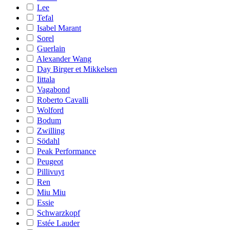
Lee
Tefal
Isabel Marant
Sorel
Guerlain
Alexander Wang
Day Birger et Mikkelsen
Iittala
Vagabond
Roberto Cavalli
Wolford
Bodum
Zwilling
Södahl
Peak Performance
Peugeot
Pillivuyt
Ren
Miu Miu
Essie
Schwarzkopf
Estée Lauder