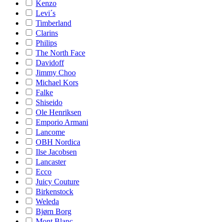
Kenzo
Levi´s
Timberland
Clarins
Philips
The North Face
Davidoff
Jimmy Choo
Michael Kors
Falke
Shiseido
Ole Henriksen
Emporio Armani
Lancome
OBH Nordica
Ilse Jacobsen
Lancaster
Ecco
Juicy Couture
Birkenstock
Weleda
Bjørn Borg
Mont Blanc