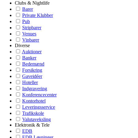
Clubs & Nightlife
Barer
Private Klubber
Pub
Stripbarer
Venues
Vinbarer
Diverse
Auktioner
Banker
Bedemænd
Forsikring
Gaveidéer
Hoteller
Indgravering
Konferencecenter
Kontorhotel
Leveringsservice
Trafikskole
Valutaveksling
Elektronik & Tele
EDB
EDB Løsninger