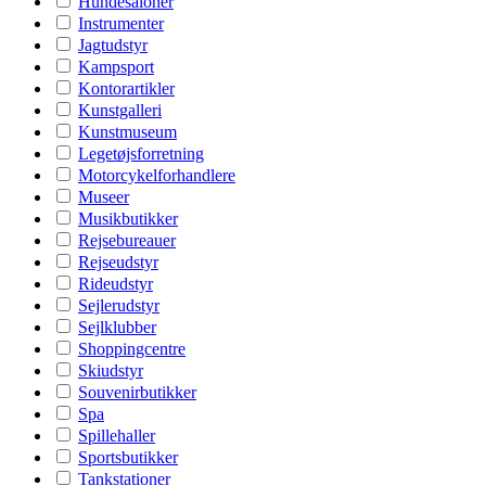
Hundesaloner
Instrumenter
Jagtudstyr
Kampsport
Kontorartikler
Kunstgalleri
Kunstmuseum
Legetøjsforretning
Motorcykelforhandlere
Museer
Musikbutikker
Rejsebureauer
Rejseudstyr
Rideudstyr
Sejlerudstyr
Sejlklubber
Shoppingcentre
Skiudstyr
Souvenirbutikker
Spa
Spillehaller
Sportsbutikker
Tankstationer