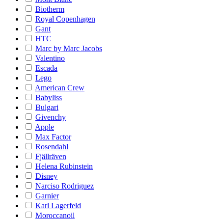
Biotherm
Royal Copenhagen
Gant
HTC
Marc by Marc Jacobs
Valentino
Escada
Lego
American Crew
Babyliss
Bulgari
Givenchy
Apple
Max Factor
Rosendahl
Fjällräven
Helena Rubinstein
Disney
Narciso Rodriguez
Garnier
Karl Lagerfeld
Moroccanoil