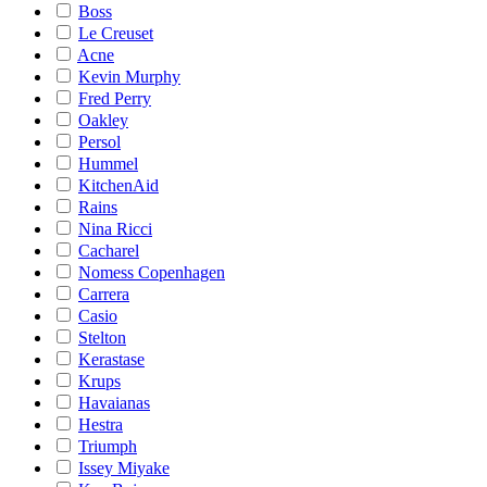
Boss
Le Creuset
Acne
Kevin Murphy
Fred Perry
Oakley
Persol
Hummel
KitchenAid
Rains
Nina Ricci
Cacharel
Nomess Copenhagen
Carrera
Casio
Stelton
Kerastase
Krups
Havaianas
Hestra
Triumph
Issey Miyake