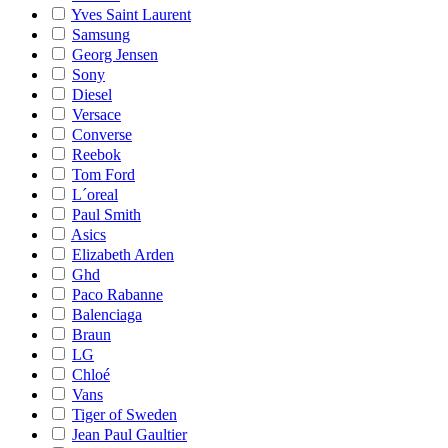
Yves Saint Laurent
Samsung
Georg Jensen
Sony
Diesel
Versace
Converse
Reebok
Tom Ford
L´oreal
Paul Smith
Asics
Elizabeth Arden
Ghd
Paco Rabanne
Balenciaga
Braun
LG
Chloé
Vans
Tiger of Sweden
Jean Paul Gaultier