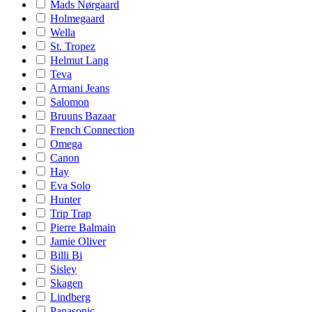
Mads Nørgaard
Holmegaard
Wella
St. Tropez
Helmut Lang
Teva
Armani Jeans
Salomon
Bruuns Bazaar
French Connection
Omega
Canon
Hay
Eva Solo
Hunter
Trip Trap
Pierre Balmain
Jamie Oliver
Billi Bi
Sisley
Skagen
Lindberg
Panasonic