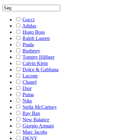
Gucci
Adidas
Hugo Boss
Ralph Lauren
Prada
Burberry
Tommy Hilfiger
Calvin Klein
Dolce & Gabbana
Lacoste
Chanel
Dior
Puma
Nike
Stella McCartney
Ray Ban
New Balance
Giorgio Armani
Marc Jacobs
DKNY