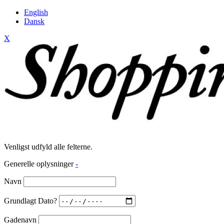
English
Dansk
X
Venligst udfyld alle felterne.
Generelle oplysninger
-
Navn
Grundlagt Dato?
Gadenavn