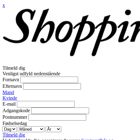
x
Tilmeld dig
Venligst udfyld nedenstående
Fornavn
Efternavn
Mand
Kvinde
E-mail
Adgangskode
Postnummer
Fødselsedag
Tilmeld dig