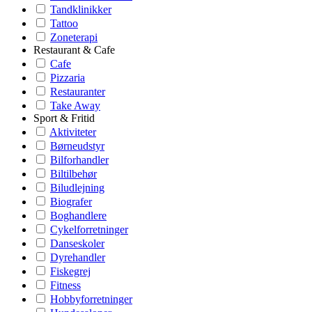
Tandklinikker
Tattoo
Zoneterapi
Restaurant & Cafe
Cafe
Pizzaria
Restauranter
Take Away
Sport & Fritid
Aktiviteter
Børneudstyr
Bilforhandler
Biltilbehør
Biludlejning
Biografer
Boghandlere
Cykelforretninger
Danseskoler
Dyrehandler
Fiskegrej
Fitness
Hobbyforretninger