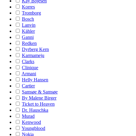
Kay Bojesen
Korres
Tromborg
Bosch
Lanvin
Kähler
Ganni
Redken
Dyrberg Kern
Karmameju
Clarks
Clinique
Armani
Helly Hansen
Cartier
Samsøe & Samsøe
By Malene Birger
Ticket to Heaven
Dr. Hauschka
Murad
Kenwood
Youngblood
Nokia