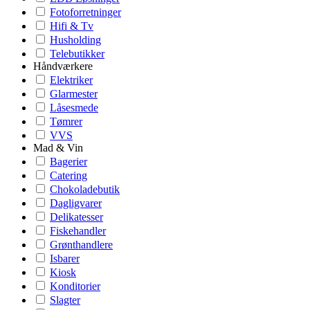
Fotoforretninger
Hifi & Tv
Husholding
Telebutikker
Håndværkere
Elektriker
Glarmester
Låsesmede
Tømrer
VVS
Mad & Vin
Bagerier
Catering
Chokoladebutik
Dagligvarer
Delikatesser
Fiskehandler
Grønthandlere
Isbarer
Kiosk
Konditorier
Slagter