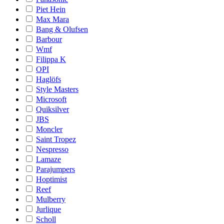
Piet Hein
Max Mara
Bang & Olufsen
Barbour
Wmf
Filippa K
OPI
Haglöfs
Style Masters
Microsoft
Quiksilver
JBS
Moncler
Saint Tropez
Nespresso
Lamaze
Parajumpers
Hoptimist
Reef
Mulberry
Jurlique
Scholl