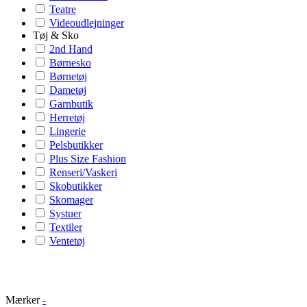
Teatre
Videoudlejninger
Tøj & Sko
2nd Hand
Børnesko
Børnetøj
Dametøj
Garnbutik
Herretøj
Lingerie
Pelsbutikker
Plus Size Fashion
Renseri/Vaskeri
Skobutikker
Skomager
Systuer
Textiler
Ventetøj
Mærker
-