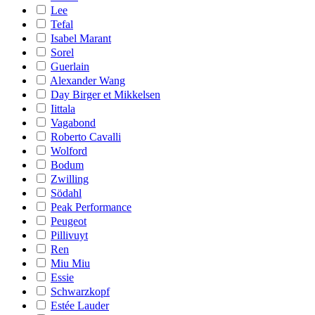
Lee
Tefal
Isabel Marant
Sorel
Guerlain
Alexander Wang
Day Birger et Mikkelsen
Iittala
Vagabond
Roberto Cavalli
Wolford
Bodum
Zwilling
Södahl
Peak Performance
Peugeot
Pillivuyt
Ren
Miu Miu
Essie
Schwarzkopf
Estée Lauder