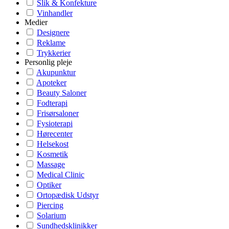
Slik & Konfekture
Vinhandler
Medier
Designere
Reklame
Trykkerier
Personlig pleje
Akupunktur
Apoteker
Beauty Saloner
Fodterapi
Frisørsaloner
Fysioterapi
Hørecenter
Helsekost
Kosmetik
Massage
Medical Clinic
Optiker
Ortopædisk Udstyr
Piercing
Solarium
Sundhedsklinikker