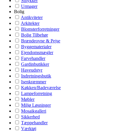
Smykker
Urmager
Bolig
Antikviteter
Arkitekter
Blomsterforretninger
Bolig Tilbehør
Brændeovne & Pejse
Byggematerialer
Ejendomsmægler
Farvehandler
Gardinbutikker
Haveudstyr
Indretningsbutik
Isenkræmmer
Køkken/Badeværelse
Lampeforretning
Møbler
Miljø Løsninger
Mosaikgalleri
Sikkerhed
Tæppehandler
Værktøj