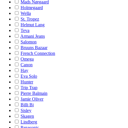
Mads Nørgaard
Holmegaard
Wella
St. Tropez
Helmut Lang
Teva
Armani Jeans
Salomon
Bruuns Bazaar
French Connection
Omega
Canon
Hay
Eva Solo
Hunter
Trip Trap
Pierre Balmain
Jamie Oliver
Billi Bi
Sisley
Skagen
Lindberg
Panasonic