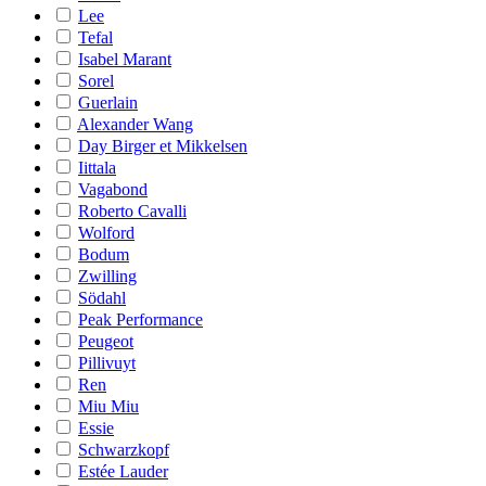
Lee
Tefal
Isabel Marant
Sorel
Guerlain
Alexander Wang
Day Birger et Mikkelsen
Iittala
Vagabond
Roberto Cavalli
Wolford
Bodum
Zwilling
Södahl
Peak Performance
Peugeot
Pillivuyt
Ren
Miu Miu
Essie
Schwarzkopf
Estée Lauder