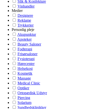
Slik & Konfekture
Vinhandler
Medier
Designere
Reklame
Trykkerier
Personlig pleje
Akupunktur
Apoteker
Beauty Saloner
Fodterapi
Frisørsaloner
Fysioterapi
Hørecenter
Helsekost
Kosmetik
Massage
Medical Clinic
Optiker
Ortopædisk Udstyr
Piercing
Solarium
Sundhedsklinikker