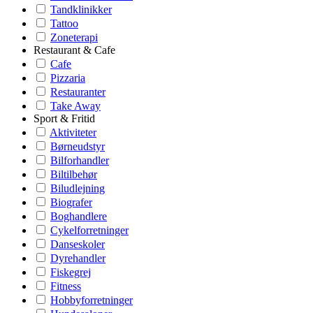
Tandklinikker
Tattoo
Zoneterapi
Restaurant & Cafe
Cafe
Pizzaria
Restauranter
Take Away
Sport & Fritid
Aktiviteter
Børneudstyr
Bilforhandler
Biltilbehør
Biludlejning
Biografer
Boghandlere
Cykelforretninger
Danseskoler
Dyrehandler
Fiskegrej
Fitness
Hobbyforretninger