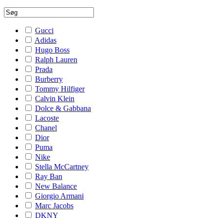
Gucci
Adidas
Hugo Boss
Ralph Lauren
Prada
Burberry
Tommy Hilfiger
Calvin Klein
Dolce & Gabbana
Lacoste
Chanel
Dior
Puma
Nike
Stella McCartney
Ray Ban
New Balance
Giorgio Armani
Marc Jacobs
DKNY