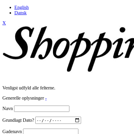
English
Dansk
X
Venligst udfyld alle felterne.
Generelle oplysninger
-
Navn
Grundlagt Dato?
Gadenavn