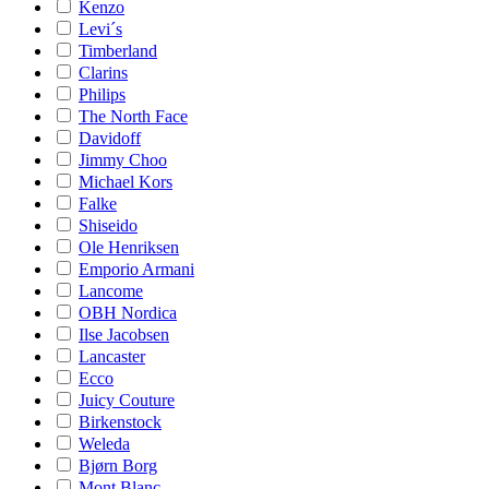
Kenzo
Levi´s
Timberland
Clarins
Philips
The North Face
Davidoff
Jimmy Choo
Michael Kors
Falke
Shiseido
Ole Henriksen
Emporio Armani
Lancome
OBH Nordica
Ilse Jacobsen
Lancaster
Ecco
Juicy Couture
Birkenstock
Weleda
Bjørn Borg
Mont Blanc