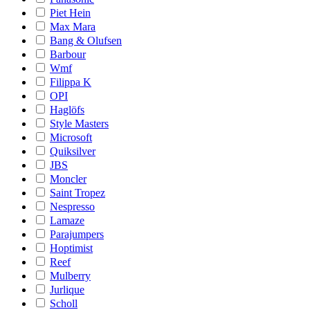
Piet Hein
Max Mara
Bang & Olufsen
Barbour
Wmf
Filippa K
OPI
Haglöfs
Style Masters
Microsoft
Quiksilver
JBS
Moncler
Saint Tropez
Nespresso
Lamaze
Parajumpers
Hoptimist
Reef
Mulberry
Jurlique
Scholl