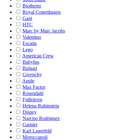
Biotherm
Royal Copenhagen
Gant
HTC
Marc by Marc Jacobs
Valentino
Escada
Lego
American Crew
Babyliss
Bulgari
Givenchy
Apple
Max Factor
Rosendahl
Fjällräven
Helena Rubinstein
Disney
Narciso Rodriguez
Garnier
Karl Lagerfeld
Moroccanoil