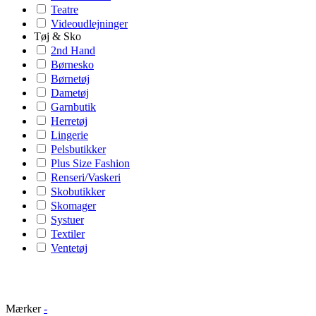
Teatre
Videoudlejninger
Tøj & Sko
2nd Hand
Børnesko
Børnetøj
Dametøj
Garnbutik
Herretøj
Lingerie
Pelsbutikker
Plus Size Fashion
Renseri/Vaskeri
Skobutikker
Skomager
Systuer
Textiler
Ventetøj
Mærker
-