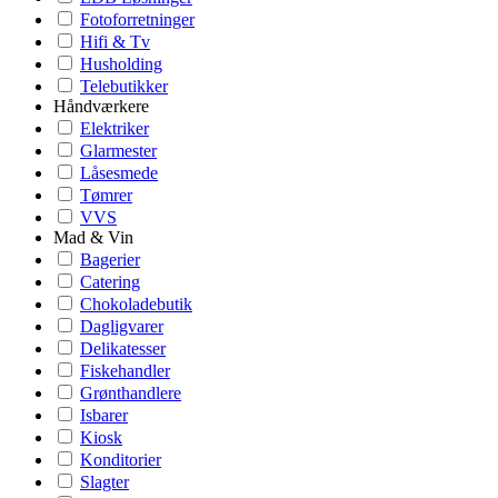
Fotoforretninger
Hifi & Tv
Husholding
Telebutikker
Håndværkere
Elektriker
Glarmester
Låsesmede
Tømrer
VVS
Mad & Vin
Bagerier
Catering
Chokoladebutik
Dagligvarer
Delikatesser
Fiskehandler
Grønthandlere
Isbarer
Kiosk
Konditorier
Slagter