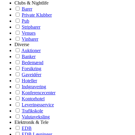
Clubs & Nightlife
Barer
Private Klubber
Pub
Stripbarer
Venues
Vinbarer
Diverse
Auktioner
Banker
Bedemænd
Forsikring
Gaveidéer
Hoteller
Indgravering
Konferencecenter
Kontorhotel
Leveringsservice
Trafikskole
Valutaveksling
Elektronik & Tele
EDB
EDB Løsninger