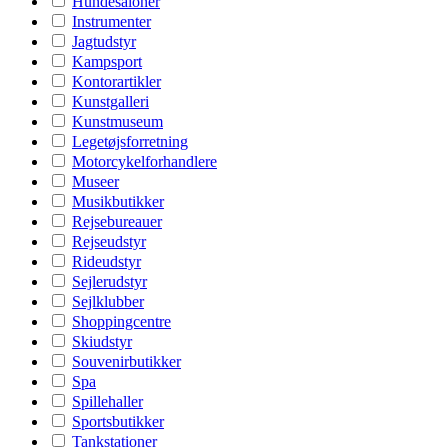
Hundesaloner
Instrumenter
Jagtudstyr
Kampsport
Kontorartikler
Kunstgalleri
Kunstmuseum
Legetøjsforretning
Motorcykelforhandlere
Museer
Musikbutikker
Rejsebureauer
Rejseudstyr
Rideudstyr
Sejlerudstyr
Sejlklubber
Shoppingcentre
Skiudstyr
Souvenirbutikker
Spa
Spillehaller
Sportsbutikker
Tankstationer