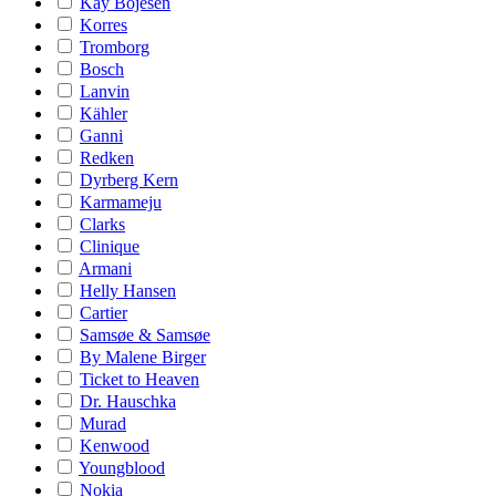
Kay Bojesen
Korres
Tromborg
Bosch
Lanvin
Kähler
Ganni
Redken
Dyrberg Kern
Karmameju
Clarks
Clinique
Armani
Helly Hansen
Cartier
Samsøe & Samsøe
By Malene Birger
Ticket to Heaven
Dr. Hauschka
Murad
Kenwood
Youngblood
Nokia