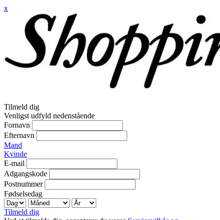
x
Tilmeld dig
Venligst udfyld nedenstående
Fornavn
Efternavn
Mand
Kvinde
E-mail
Adgangskode
Postnummer
Fødselsedag
Tilmeld dig