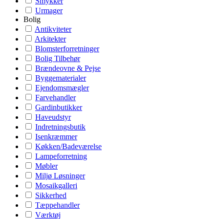
Smykker
Urmager
Bolig
Antikviteter
Arkitekter
Blomsterforretninger
Bolig Tilbehør
Brændeovne & Pejse
Byggematerialer
Ejendomsmægler
Farvehandler
Gardinbutikker
Haveudstyr
Indretningsbutik
Isenkræmmer
Køkken/Badeværelse
Lampeforretning
Møbler
Miljø Løsninger
Mosaikgalleri
Sikkerhed
Tæppehandler
Værktøj