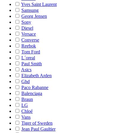
Yves Saint Laurent
Samsung
Georg Jensen
Sony
Diesel
Versace
Converse
Reebok
Tom Ford
L´oreal
Paul Smith
Asics
Elizabeth Arden
Ghd
Paco Rabanne
Balenciaga
Braun
LG
Chloé
Vans
Tiger of Sweden
Jean Paul Gaultier