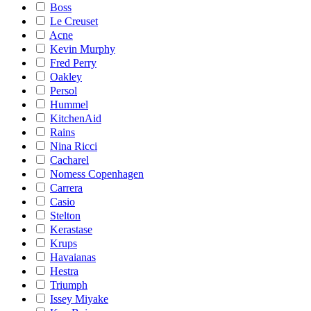
Boss
Le Creuset
Acne
Kevin Murphy
Fred Perry
Oakley
Persol
Hummel
KitchenAid
Rains
Nina Ricci
Cacharel
Nomess Copenhagen
Carrera
Casio
Stelton
Kerastase
Krups
Havaianas
Hestra
Triumph
Issey Miyake