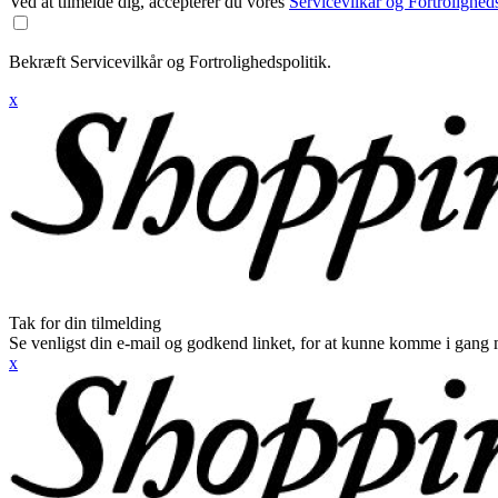
Ved at tilmelde dig, accepterer du vores
Servicevilkår og Fortroligheds
Bekræft Servicevilkår og Fortrolighedspolitik.
x
Tak for din tilmelding
Se venligst din e-mail og godkend linket, for at kunne komme i gang 
x