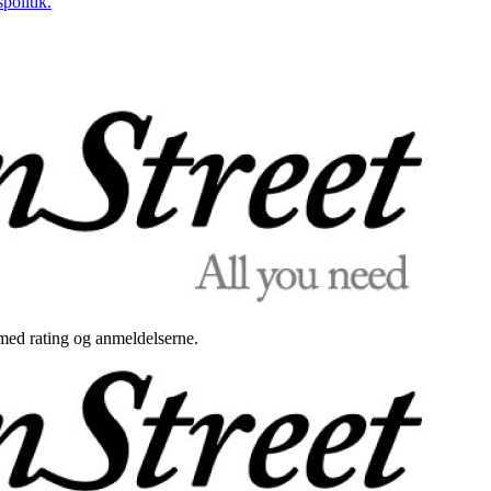
politik.
med rating og anmeldelserne.