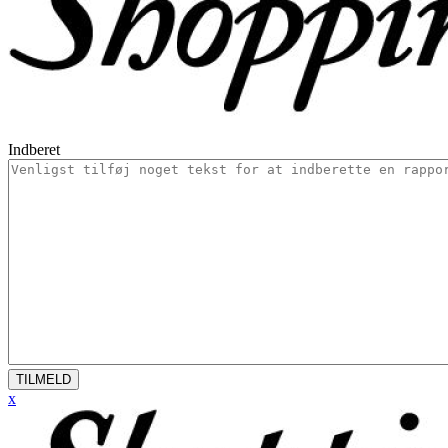
Indberet
TILMELD
x