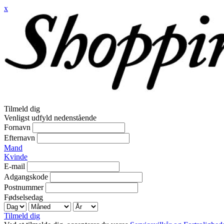
x
Tilmeld dig
Venligst udfyld nedenstående
Fornavn
Efternavn
Mand
Kvinde
E-mail
Adgangskode
Postnummer
Fødselsedag
Tilmeld dig