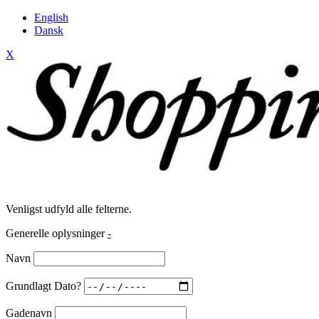
English
Dansk
X
Venligst udfyld alle felterne.
Generelle oplysninger
-
Navn
Grundlagt Dato?
Gadenavn