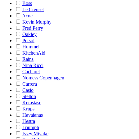
Boss
Le Creuset
Acne
Kevin Murphy
Fred Perry
Oakley
Persol
Hummel
KitchenAid
Rains
Nina Ricci
Cacharel
Nomess Copenhagen
Carrera
Casio
Stelton
Kerastase
Krups
Havaianas
Hestra
Triumph
Issey Miyake