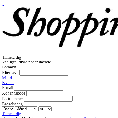
x
Tilmeld dig
Venligst udfyld nedenstående
Fornavn
Efternavn
Mand
Kvinde
E-mail
Adgangskode
Postnummer
Fødselsedag
Tilmeld dig