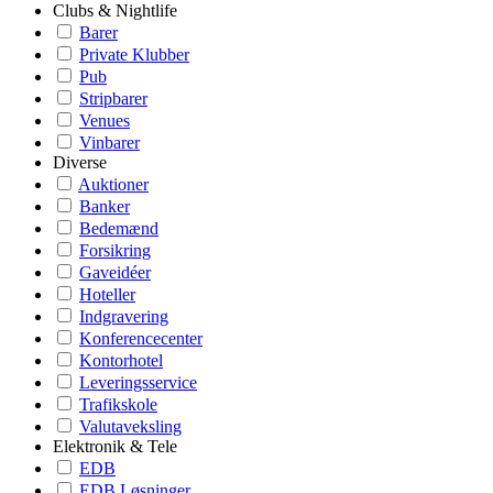
Clubs & Nightlife
Barer
Private Klubber
Pub
Stripbarer
Venues
Vinbarer
Diverse
Auktioner
Banker
Bedemænd
Forsikring
Gaveidéer
Hoteller
Indgravering
Konferencecenter
Kontorhotel
Leveringsservice
Trafikskole
Valutaveksling
Elektronik & Tele
EDB
EDB Løsninger