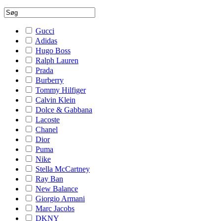
Gucci
Adidas
Hugo Boss
Ralph Lauren
Prada
Burberry
Tommy Hilfiger
Calvin Klein
Dolce & Gabbana
Lacoste
Chanel
Dior
Puma
Nike
Stella McCartney
Ray Ban
New Balance
Giorgio Armani
Marc Jacobs
DKNY