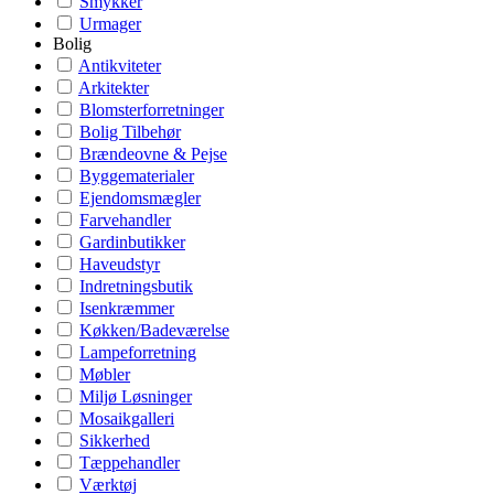
Smykker
Urmager
Bolig
Antikviteter
Arkitekter
Blomsterforretninger
Bolig Tilbehør
Brændeovne & Pejse
Byggematerialer
Ejendomsmægler
Farvehandler
Gardinbutikker
Haveudstyr
Indretningsbutik
Isenkræmmer
Køkken/Badeværelse
Lampeforretning
Møbler
Miljø Løsninger
Mosaikgalleri
Sikkerhed
Tæppehandler
Værktøj