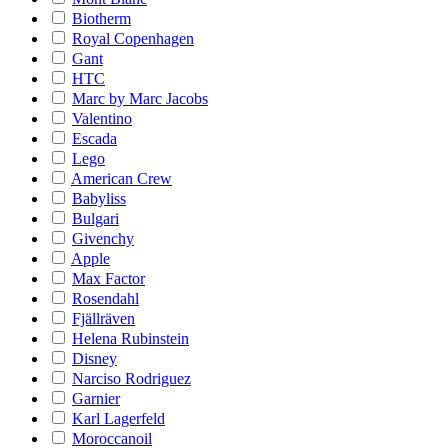
Biotherm
Royal Copenhagen
Gant
HTC
Marc by Marc Jacobs
Valentino
Escada
Lego
American Crew
Babyliss
Bulgari
Givenchy
Apple
Max Factor
Rosendahl
Fjällräven
Helena Rubinstein
Disney
Narciso Rodriguez
Garnier
Karl Lagerfeld
Moroccanoil