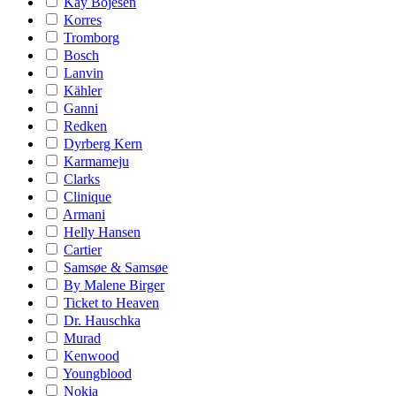
Kay Bojesen
Korres
Tromborg
Bosch
Lanvin
Kähler
Ganni
Redken
Dyrberg Kern
Karmameju
Clarks
Clinique
Armani
Helly Hansen
Cartier
Samsøe & Samsøe
By Malene Birger
Ticket to Heaven
Dr. Hauschka
Murad
Kenwood
Youngblood
Nokia