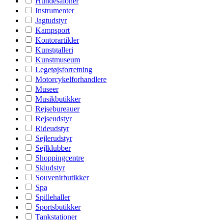
Hundesaloner
Instrumenter
Jagtudstyr
Kampsport
Kontorartikler
Kunstgalleri
Kunstmuseum
Legetøjsforretning
Motorcykelforhandlere
Museer
Musikbutikker
Rejsebureauer
Rejseudstyr
Rideudstyr
Sejlerudstyr
Sejlklubber
Shoppingcentre
Skiudstyr
Souvenirbutikker
Spa
Spillehaller
Sportsbutikker
Tankstationer