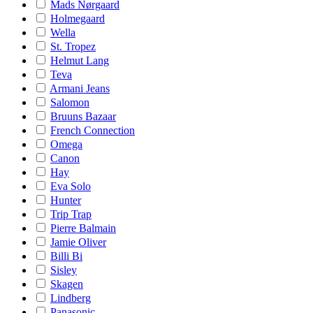
Mads Nørgaard
Holmegaard
Wella
St. Tropez
Helmut Lang
Teva
Armani Jeans
Salomon
Bruuns Bazaar
French Connection
Omega
Canon
Hay
Eva Solo
Hunter
Trip Trap
Pierre Balmain
Jamie Oliver
Billi Bi
Sisley
Skagen
Lindberg
Panasonic