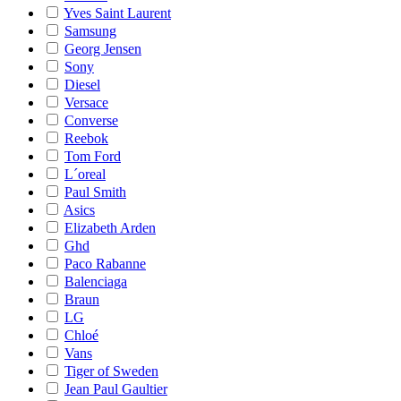
Yves Saint Laurent
Samsung
Georg Jensen
Sony
Diesel
Versace
Converse
Reebok
Tom Ford
L´oreal
Paul Smith
Asics
Elizabeth Arden
Ghd
Paco Rabanne
Balenciaga
Braun
LG
Chloé
Vans
Tiger of Sweden
Jean Paul Gaultier