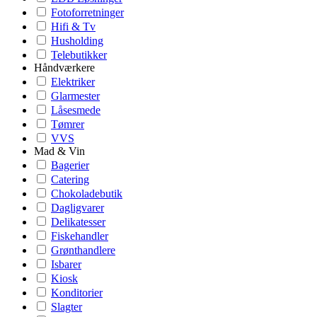
Fotoforretninger
Hifi & Tv
Husholding
Telebutikker
Håndværkere
Elektriker
Glarmester
Låsesmede
Tømrer
VVS
Mad & Vin
Bagerier
Catering
Chokoladebutik
Dagligvarer
Delikatesser
Fiskehandler
Grønthandlere
Isbarer
Kiosk
Konditorier
Slagter