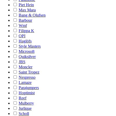
Piet Hein
Max Mara
Bang & Olufsen
Barbour
Wmf
Filippa K
OPI
Haglöfs
Style Masters
Microsoft
Quiksilver
JBS
Moncler
Saint Tropez
Nespresso
Lamaze
Parajumpers
Hoptimist
Reef
Mulberry
Jurlique
Scholl