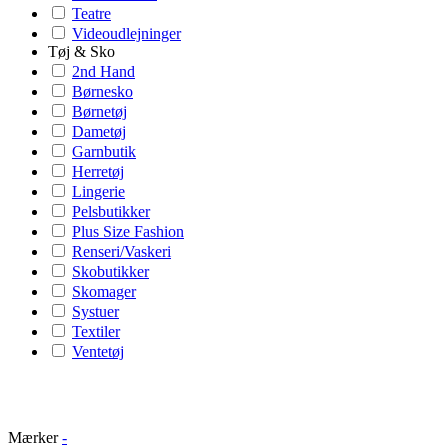
Teatre
Videoudlejninger
Tøj & Sko
2nd Hand
Børnesko
Børnetøj
Dametøj
Garnbutik
Herretøj
Lingerie
Pelsbutikker
Plus Size Fashion
Renseri/Vaskeri
Skobutikker
Skomager
Systuer
Textiler
Ventetøj
Mærker
-