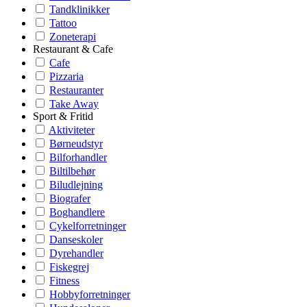
Tandklinikker
Tattoo
Zoneterapi
Restaurant & Cafe
Cafe
Pizzaria
Restauranter
Take Away
Sport & Fritid
Aktiviteter
Børneudstyr
Bilforhandler
Biltilbehør
Biludlejning
Biografer
Boghandlere
Cykelforretninger
Danseskoler
Dyrehandler
Fiskegrej
Fitness
Hobbyforretninger