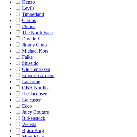
Kenzo
Levi´s
Timberland
Clarins
Philips
The North Face
Davidoff
Jimmy Choo
Michael Kors
Falke
Shiseido
Ole Henriksen
Emporio Armani
Lancome
OBH Nordica
Ilse Jacobsen
Lancaster
Ecco
Juicy Couture
Birkenstock
Weleda
Bjørn Borg
Mont Blanc