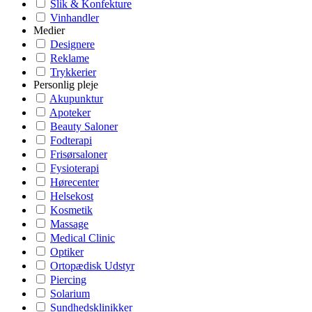
Slik & Konfekture
Vinhandler
Medier
Designere
Reklame
Trykkerier
Personlig pleje
Akupunktur
Apoteker
Beauty Saloner
Fodterapi
Frisørsaloner
Fysioterapi
Hørecenter
Helsekost
Kosmetik
Massage
Medical Clinic
Optiker
Ortopædisk Udstyr
Piercing
Solarium
Sundhedsklinikker