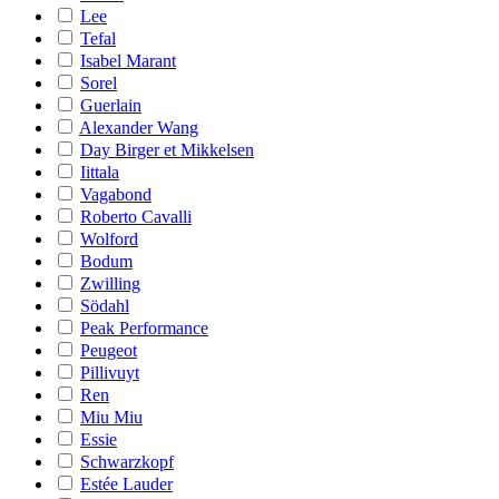
Lee
Tefal
Isabel Marant
Sorel
Guerlain
Alexander Wang
Day Birger et Mikkelsen
Iittala
Vagabond
Roberto Cavalli
Wolford
Bodum
Zwilling
Södahl
Peak Performance
Peugeot
Pillivuyt
Ren
Miu Miu
Essie
Schwarzkopf
Estée Lauder