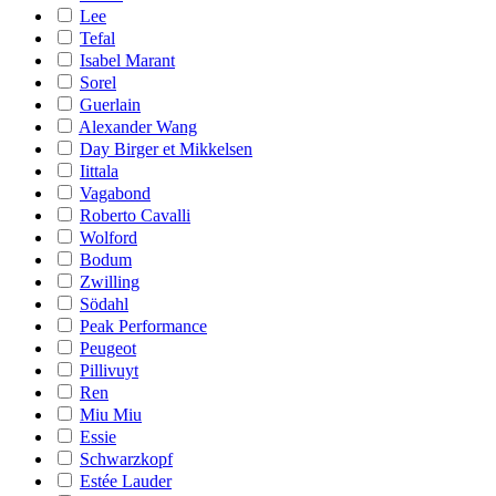
Lee
Tefal
Isabel Marant
Sorel
Guerlain
Alexander Wang
Day Birger et Mikkelsen
Iittala
Vagabond
Roberto Cavalli
Wolford
Bodum
Zwilling
Södahl
Peak Performance
Peugeot
Pillivuyt
Ren
Miu Miu
Essie
Schwarzkopf
Estée Lauder