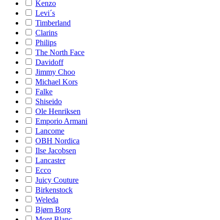
Kenzo
Levi´s
Timberland
Clarins
Philips
The North Face
Davidoff
Jimmy Choo
Michael Kors
Falke
Shiseido
Ole Henriksen
Emporio Armani
Lancome
OBH Nordica
Ilse Jacobsen
Lancaster
Ecco
Juicy Couture
Birkenstock
Weleda
Bjørn Borg
Mont Blanc