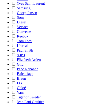
Yves Saint Laurent
Samsung
Georg Jensen
Sony
Diesel
Versace
Converse
Reebok
Tom Ford
L´oreal
Paul Smith
Asics
Elizabeth Arden
Ghd
Paco Rabanne
Balenciaga
Braun
LG
Chloé
Vans
Tiger of Sweden
Jean Paul Gaultier