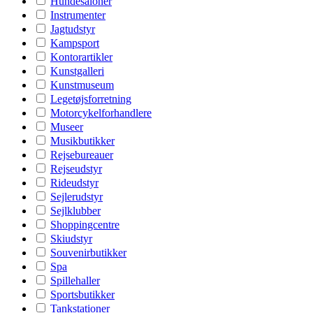
Hundesaloner
Instrumenter
Jagtudstyr
Kampsport
Kontorartikler
Kunstgalleri
Kunstmuseum
Legetøjsforretning
Motorcykelforhandlere
Museer
Musikbutikker
Rejsebureauer
Rejseudstyr
Rideudstyr
Sejlerudstyr
Sejlklubber
Shoppingcentre
Skiudstyr
Souvenirbutikker
Spa
Spillehaller
Sportsbutikker
Tankstationer