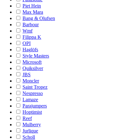
Piet Hein
Max Mara
Bang & Olufsen
Barbour
Wmf
Filippa K
OPI
Haglöfs
Style Masters
Microsoft
Quiksilver
JBS
Moncler
Saint Tropez
Nespresso
Lamaze
Parajumpers
Hoptimist
Reef
Mulberry
Jurlique
Scholl