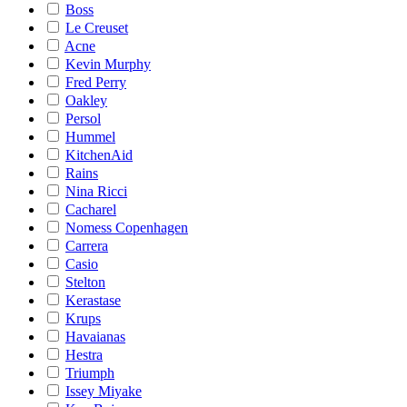
Boss
Le Creuset
Acne
Kevin Murphy
Fred Perry
Oakley
Persol
Hummel
KitchenAid
Rains
Nina Ricci
Cacharel
Nomess Copenhagen
Carrera
Casio
Stelton
Kerastase
Krups
Havaianas
Hestra
Triumph
Issey Miyake