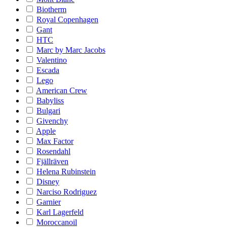
Biotherm
Royal Copenhagen
Gant
HTC
Marc by Marc Jacobs
Valentino
Escada
Lego
American Crew
Babyliss
Bulgari
Givenchy
Apple
Max Factor
Rosendahl
Fjällräven
Helena Rubinstein
Disney
Narciso Rodriguez
Garnier
Karl Lagerfeld
Moroccanoil