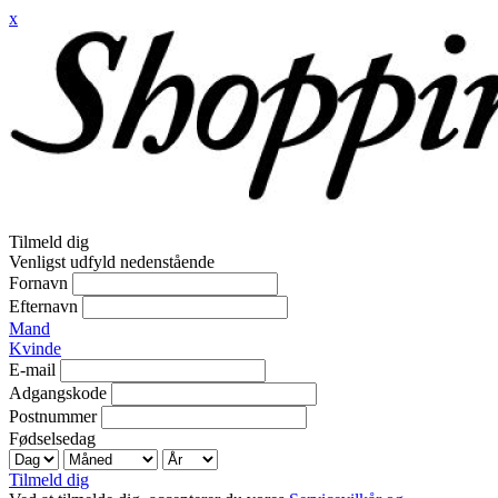
x
Tilmeld dig
Venligst udfyld nedenstående
Fornavn
Efternavn
Mand
Kvinde
E-mail
Adgangskode
Postnummer
Fødselsedag
Tilmeld dig