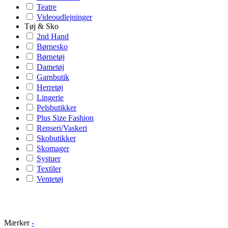
Teatre
Videoudlejninger
Tøj & Sko
2nd Hand
Børnesko
Børnetøj
Dametøj
Garnbutik
Herretøj
Lingerie
Pelsbutikker
Plus Size Fashion
Renseri/Vaskeri
Skobutikker
Skomager
Systuer
Textiler
Ventetøj
Mærker
-