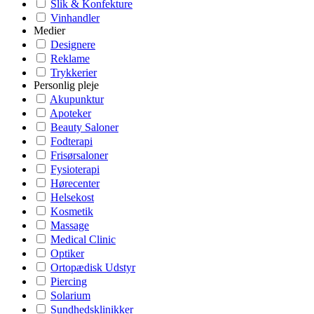
Slik & Konfekture
Vinhandler
Medier
Designere
Reklame
Trykkerier
Personlig pleje
Akupunktur
Apoteker
Beauty Saloner
Fodterapi
Frisørsaloner
Fysioterapi
Hørecenter
Helsekost
Kosmetik
Massage
Medical Clinic
Optiker
Ortopædisk Udstyr
Piercing
Solarium
Sundhedsklinikker