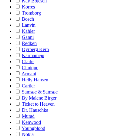
Kay Bojesen
Korres
Tromborg
Bosch
Lanvin
Kähler
Ganni
Redken
Dyrberg Kern
Karmameju
Clarks
Clinique
Armani
Helly Hansen
Cartier
Samsøe & Samsøe
By Malene Birger
Ticket to Heaven
Dr. Hauschka
Murad
Kenwood
Youngblood
Nokia