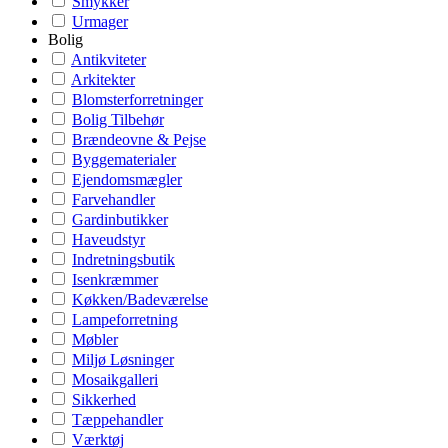
Smykker
Urmager
Bolig
Antikviteter
Arkitekter
Blomsterforretninger
Bolig Tilbehør
Brændeovne & Pejse
Byggematerialer
Ejendomsmægler
Farvehandler
Gardinbutikker
Haveudstyr
Indretningsbutik
Isenkræmmer
Køkken/Badeværelse
Lampeforretning
Møbler
Miljø Løsninger
Mosaikgalleri
Sikkerhed
Tæppehandler
Værktøj