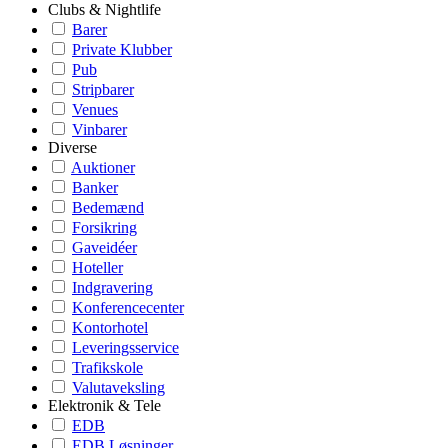
Clubs & Nightlife
Barer
Private Klubber
Pub
Stripbarer
Venues
Vinbarer
Diverse
Auktioner
Banker
Bedemænd
Forsikring
Gaveidéer
Hoteller
Indgravering
Konferencecenter
Kontorhotel
Leveringsservice
Trafikskole
Valutaveksling
Elektronik & Tele
EDB
EDB Løsninger