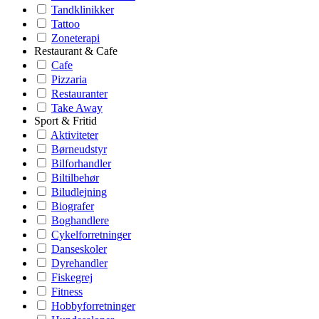
Tandklinikker
Tattoo
Zoneterapi
Restaurant & Cafe
Cafe
Pizzaria
Restauranter
Take Away
Sport & Fritid
Aktiviteter
Børneudstyr
Bilforhandler
Biltilbehør
Biludlejning
Biografer
Boghandlere
Cykelforretninger
Danseskoler
Dyrehandler
Fiskegrej
Fitness
Hobbyforretninger