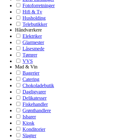
Fotoforretninger
Hifi & Tv
Husholding
Telebutikker
Håndværkere
Elektriker
Glarmester
Låsesmede
Tømrer
VVS
Mad & Vin
Bagerier
Catering
Chokoladebutik
Dagligvarer
Delikatesser
Fiskehandler
Grønthandlere
Isbarer
Kiosk
Konditorier
Slagter