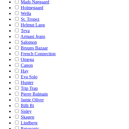
Mads Nørgaard
Holmegaard
Wella
St. Tropez
Helmut Lang
Teva
Armani Jeans
Salomon
Bruuns Bazaar
French Connection
Omega
Canon
Hay
Eva Solo
Hunter
Trip Trap
Pierre Balmain
Jamie Oliver
Billi Bi
Sisley
Skagen
Lindberg
Panasonic