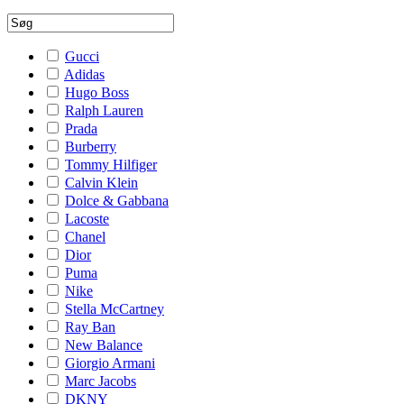
Gucci
Adidas
Hugo Boss
Ralph Lauren
Prada
Burberry
Tommy Hilfiger
Calvin Klein
Dolce & Gabbana
Lacoste
Chanel
Dior
Puma
Nike
Stella McCartney
Ray Ban
New Balance
Giorgio Armani
Marc Jacobs
DKNY