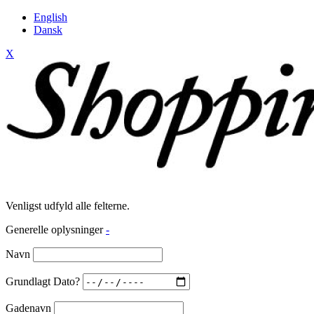
English
Dansk
X
Venligst udfyld alle felterne.
Generelle oplysninger
-
Navn
Grundlagt Dato?
Gadenavn