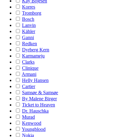
Kay Bojesen
Korres
Tromborg
Bosch
Lanvin
Kähler
Ganni
Redken
Dyrberg Kern
Karmameju
Clarks
Clinique
Armani
Helly Hansen
Cartier
Samsøe & Samsøe
By Malene Birger
Ticket to Heaven
Dr. Hauschka
Murad
Kenwood
Youngblood
Nokia