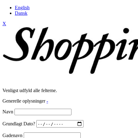
English
Dansk
X
Venligst udfyld alle felterne.
Generelle oplysninger
-
Navn
Grundlagt Dato?
Gadenavn