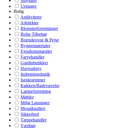
Smykker
Urmager
Bolig
Antikviteter
Arkitekter
Blomsterforretninger
Bolig Tilbehør
Brændeovne & Pejse
Byggematerialer
Ejendomsmægler
Farvehandler
Gardinbutikker
Haveudstyr
Indretningsbutik
Isenkræmmer
Køkken/Badeværelse
Lampeforretning
Møbler
Miljø Løsninger
Mosaikgalleri
Sikkerhed
Tæppehandler
Værktøj