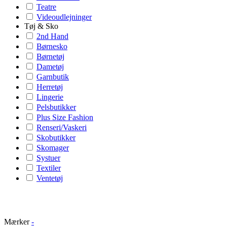
Teatre
Videoudlejninger
Tøj & Sko
2nd Hand
Børnesko
Børnetøj
Dametøj
Garnbutik
Herretøj
Lingerie
Pelsbutikker
Plus Size Fashion
Renseri/Vaskeri
Skobutikker
Skomager
Systuer
Textiler
Ventetøj
Mærker
-