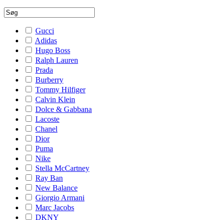
Gucci
Adidas
Hugo Boss
Ralph Lauren
Prada
Burberry
Tommy Hilfiger
Calvin Klein
Dolce & Gabbana
Lacoste
Chanel
Dior
Puma
Nike
Stella McCartney
Ray Ban
New Balance
Giorgio Armani
Marc Jacobs
DKNY