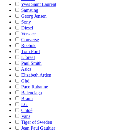
Yves Saint Laurent
Samsung
Georg Jensen
Sony
Diesel
Versace
Converse
Reebok
Tom Ford
L´oreal
Paul Smith
Asics
Elizabeth Arden
Ghd
Paco Rabanne
Balenciaga
Braun
LG
Chloé
Vans
Tiger of Sweden
Jean Paul Gaultier