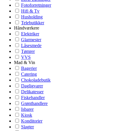
Fotoforretninger
Hifi & Tv
Husholding
Telebutikker
Håndværkere
Elektriker
Glarmester
Låsesmede
Tømrer
VVS
Mad & Vin
Bagerier
Catering
Chokoladebutik
Dagligvarer
Delikatesser
Fiskehandler
Grønthandlere
Isbarer
Kiosk
Konditorier
Slagter