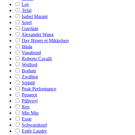
Lee
Tefal
Isabel Marant
Sorel
Guerlain
Alexander Wang
Day Birger et Mikkelsen
Iittala
Vagabond
Roberto Cavalli
Wolford
Bodum
Zwilling
Södahl
Peak Performance
Peugeot
Pillivuyt
Ren
Miu Miu
Essie
Schwarzkopf
Estée Lauder