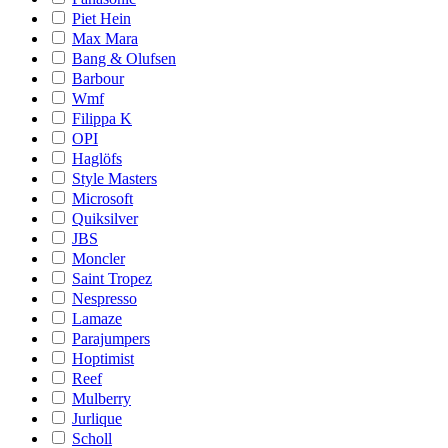
Piet Hein
Max Mara
Bang & Olufsen
Barbour
Wmf
Filippa K
OPI
Haglöfs
Style Masters
Microsoft
Quiksilver
JBS
Moncler
Saint Tropez
Nespresso
Lamaze
Parajumpers
Hoptimist
Reef
Mulberry
Jurlique
Scholl