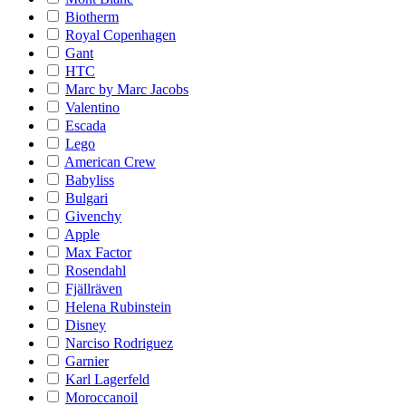
Biotherm
Royal Copenhagen
Gant
HTC
Marc by Marc Jacobs
Valentino
Escada
Lego
American Crew
Babyliss
Bulgari
Givenchy
Apple
Max Factor
Rosendahl
Fjällräven
Helena Rubinstein
Disney
Narciso Rodriguez
Garnier
Karl Lagerfeld
Moroccanoil