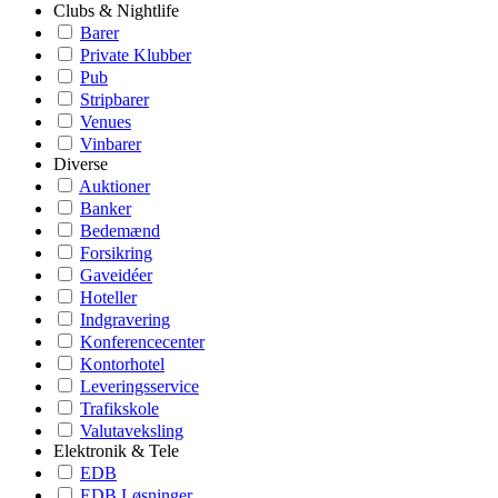
Clubs & Nightlife
Barer
Private Klubber
Pub
Stripbarer
Venues
Vinbarer
Diverse
Auktioner
Banker
Bedemænd
Forsikring
Gaveidéer
Hoteller
Indgravering
Konferencecenter
Kontorhotel
Leveringsservice
Trafikskole
Valutaveksling
Elektronik & Tele
EDB
EDB Løsninger