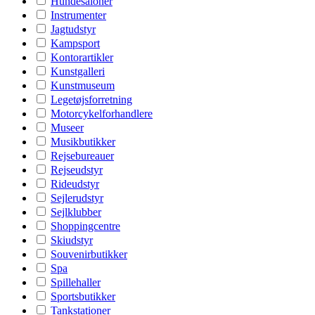
Hundesaloner
Instrumenter
Jagtudstyr
Kampsport
Kontorartikler
Kunstgalleri
Kunstmuseum
Legetøjsforretning
Motorcykelforhandlere
Museer
Musikbutikker
Rejsebureauer
Rejseudstyr
Rideudstyr
Sejlerudstyr
Sejlklubber
Shoppingcentre
Skiudstyr
Souvenirbutikker
Spa
Spillehaller
Sportsbutikker
Tankstationer