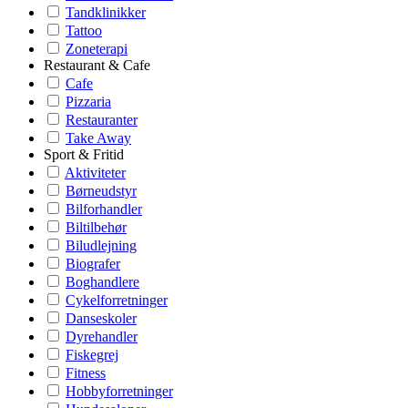
Tandklinikker
Tattoo
Zoneterapi
Restaurant & Cafe
Cafe
Pizzaria
Restauranter
Take Away
Sport & Fritid
Aktiviteter
Børneudstyr
Bilforhandler
Biltilbehør
Biludlejning
Biografer
Boghandlere
Cykelforretninger
Danseskoler
Dyrehandler
Fiskegrej
Fitness
Hobbyforretninger