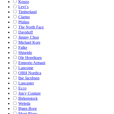
Kenzo
Levi´s
Timberland
Clarins
Philips
The North Face
Davidoff
Jimmy Choo
Michael Kors
Falke
Shiseido
Ole Henriksen
Emporio Armani
Lancome
OBH Nordica
Ilse Jacobsen
Lancaster
Ecco
Juicy Couture
Birkenstock
Weleda
Bjørn Borg
Mont Blanc