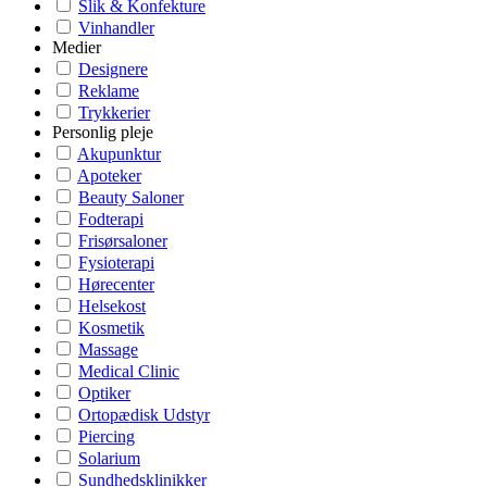
Slik & Konfekture
Vinhandler
Medier
Designere
Reklame
Trykkerier
Personlig pleje
Akupunktur
Apoteker
Beauty Saloner
Fodterapi
Frisørsaloner
Fysioterapi
Hørecenter
Helsekost
Kosmetik
Massage
Medical Clinic
Optiker
Ortopædisk Udstyr
Piercing
Solarium
Sundhedsklinikker