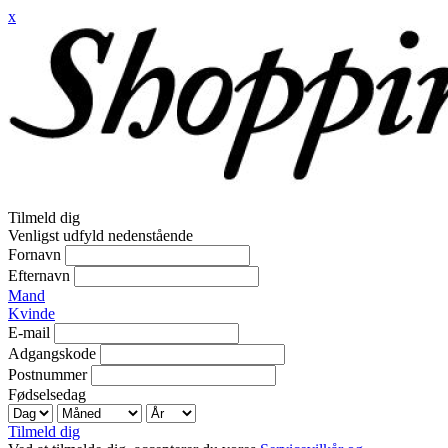
x
Tilmeld dig
Venligst udfyld nedenstående
Fornavn
Efternavn
Mand
Kvinde
E-mail
Adgangskode
Postnummer
Fødselsedag
Tilmeld dig