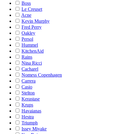
Boss
Le Creuset
Acne
Kevin Murphy
Fred Perry
Oakley
Persol
Hummel
KitchenAid
Rains
Nina Ricci
Cacharel
Nomess Copenhagen
Carrera
Casio
Stelton
Kerastase
Krups
Havaianas
Hestra
Triumph
Issey Miyake