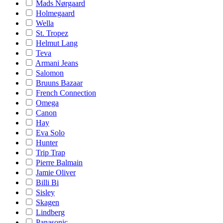
Mads Nørgaard
Holmegaard
Wella
St. Tropez
Helmut Lang
Teva
Armani Jeans
Salomon
Bruuns Bazaar
French Connection
Omega
Canon
Hay
Eva Solo
Hunter
Trip Trap
Pierre Balmain
Jamie Oliver
Billi Bi
Sisley
Skagen
Lindberg
Panasonic