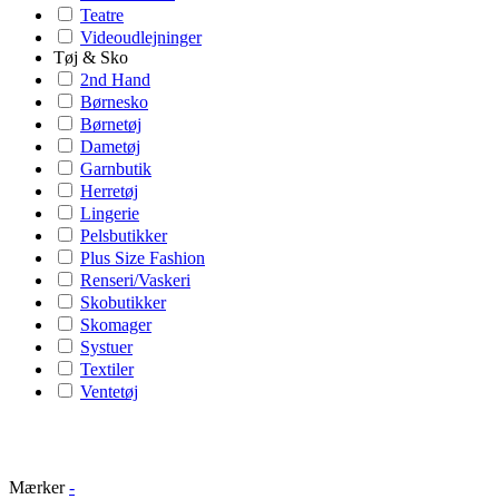
Teatre
Videoudlejninger
Tøj & Sko
2nd Hand
Børnesko
Børnetøj
Dametøj
Garnbutik
Herretøj
Lingerie
Pelsbutikker
Plus Size Fashion
Renseri/Vaskeri
Skobutikker
Skomager
Systuer
Textiler
Ventetøj
Mærker
-