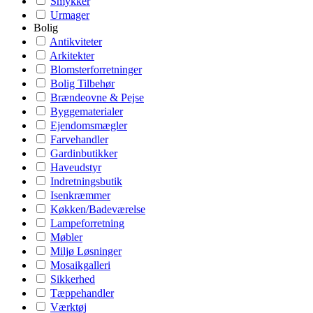
Smykker
Urmager
Bolig
Antikviteter
Arkitekter
Blomsterforretninger
Bolig Tilbehør
Brændeovne & Pejse
Byggematerialer
Ejendomsmægler
Farvehandler
Gardinbutikker
Haveudstyr
Indretningsbutik
Isenkræmmer
Køkken/Badeværelse
Lampeforretning
Møbler
Miljø Løsninger
Mosaikgalleri
Sikkerhed
Tæppehandler
Værktøj