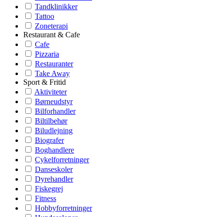
Tandklinikker
Tattoo
Zoneterapi
Restaurant & Cafe
Cafe
Pizzaria
Restauranter
Take Away
Sport & Fritid
Aktiviteter
Børneudstyr
Bilforhandler
Biltilbehør
Biludlejning
Biografer
Boghandlere
Cykelforretninger
Danseskoler
Dyrehandler
Fiskegrej
Fitness
Hobbyforretninger