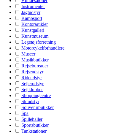
Hundesaloner
Instrumenter
Jagtudstyr
Kampsport
Kontorartikler
Kunstgalleri
Kunstmuseum
Legetøjsforretning
Motorcykelforhandlere
Museer
Musikbutikker
Rejsebureauer
Rejseudstyr
Rideudstyr
Sejlerudstyr
Sejlklubber
Shoppingcentre
Skiudstyr
Souvenirbutikker
Spa
Spillehaller
Sportsbutikker
Tankstationer