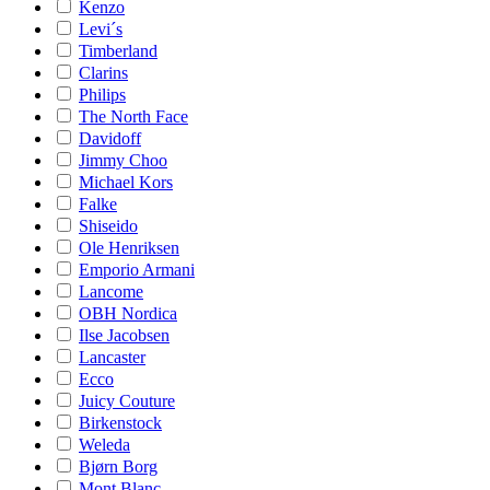
Kenzo
Levi´s
Timberland
Clarins
Philips
The North Face
Davidoff
Jimmy Choo
Michael Kors
Falke
Shiseido
Ole Henriksen
Emporio Armani
Lancome
OBH Nordica
Ilse Jacobsen
Lancaster
Ecco
Juicy Couture
Birkenstock
Weleda
Bjørn Borg
Mont Blanc