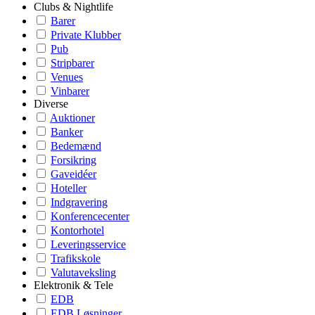
Clubs & Nightlife
Barer
Private Klubber
Pub
Stripbarer
Venues
Vinbarer
Diverse
Auktioner
Banker
Bedemænd
Forsikring
Gaveidéer
Hoteller
Indgravering
Konferencecenter
Kontorhotel
Leveringsservice
Trafikskole
Valutaveksling
Elektronik & Tele
EDB
EDB Løsninger