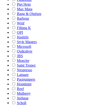
Piet Hein
Max Mara
Bang & Olufsen
Barbour
Wmf
Filippa K
OPI
Haglöfs
Style Masters
Microsoft
Quiksilver
JBS
Moncler
Saint Tropez
Nespresso
Lamaze
Parajumpers
Hoptimist
Reef
Mulberry
Jurlique
Scholl