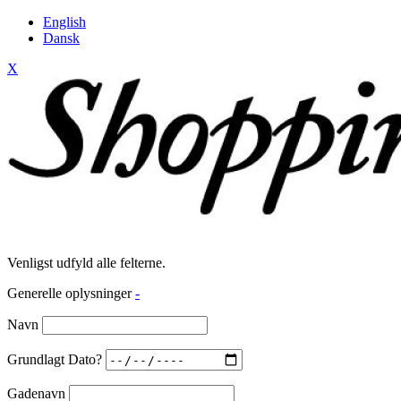
English
Dansk
X
Venligst udfyld alle felterne.
Generelle oplysninger
-
Navn
Grundlagt Dato?
Gadenavn