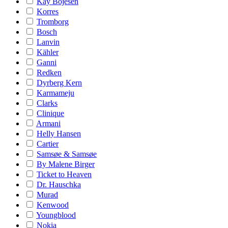
Kay Bojesen
Korres
Tromborg
Bosch
Lanvin
Kähler
Ganni
Redken
Dyrberg Kern
Karmameju
Clarks
Clinique
Armani
Helly Hansen
Cartier
Samsøe & Samsøe
By Malene Birger
Ticket to Heaven
Dr. Hauschka
Murad
Kenwood
Youngblood
Nokia