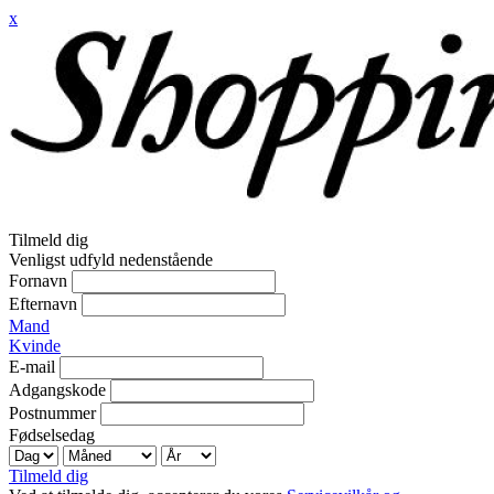
x
Tilmeld dig
Venligst udfyld nedenstående
Fornavn
Efternavn
Mand
Kvinde
E-mail
Adgangskode
Postnummer
Fødselsedag
Tilmeld dig