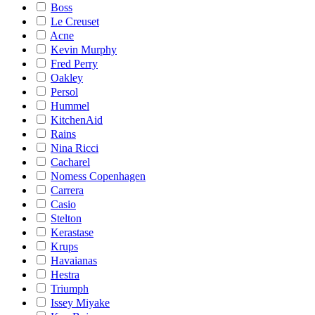
Boss
Le Creuset
Acne
Kevin Murphy
Fred Perry
Oakley
Persol
Hummel
KitchenAid
Rains
Nina Ricci
Cacharel
Nomess Copenhagen
Carrera
Casio
Stelton
Kerastase
Krups
Havaianas
Hestra
Triumph
Issey Miyake