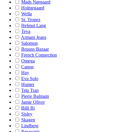
Mads Nørgaard
Holmegaard
Wella
St. Tropez
Helmut Lang
Teva
Armani Jeans
Salomon
Bruuns Bazaar
French Connection
Omega
Canon
Hay
Eva Solo
Hunter
Trip Trap
Pierre Balmain
Jamie Oliver
Billi Bi
Sisley
Skagen
Lindberg
Panasonic