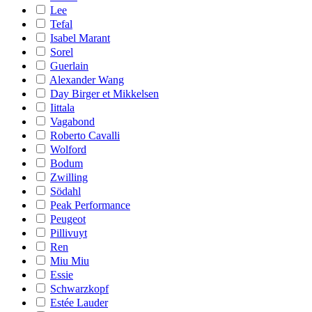
Lee
Tefal
Isabel Marant
Sorel
Guerlain
Alexander Wang
Day Birger et Mikkelsen
Iittala
Vagabond
Roberto Cavalli
Wolford
Bodum
Zwilling
Södahl
Peak Performance
Peugeot
Pillivuyt
Ren
Miu Miu
Essie
Schwarzkopf
Estée Lauder