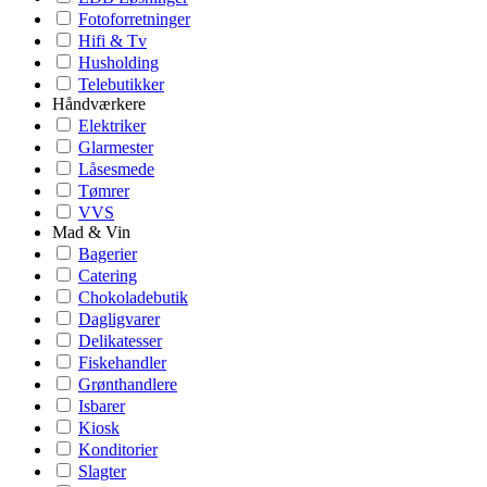
Fotoforretninger
Hifi & Tv
Husholding
Telebutikker
Håndværkere
Elektriker
Glarmester
Låsesmede
Tømrer
VVS
Mad & Vin
Bagerier
Catering
Chokoladebutik
Dagligvarer
Delikatesser
Fiskehandler
Grønthandlere
Isbarer
Kiosk
Konditorier
Slagter