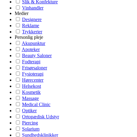
Slik & Konfekture
Vinhandler
Medier
Designere
Reklame
Trykkerier
Personlig pleje
Akupunktur
Apoteker
Beauty Saloner
Fodterapi
Frisørsaloner
Fysioterapi
Hørecenter
Helsekost
Kosmetik
Massage
Medical Clinic
Optiker
Ortopædisk Udstyr
Piercing
Solarium
Sundhedsklinikker