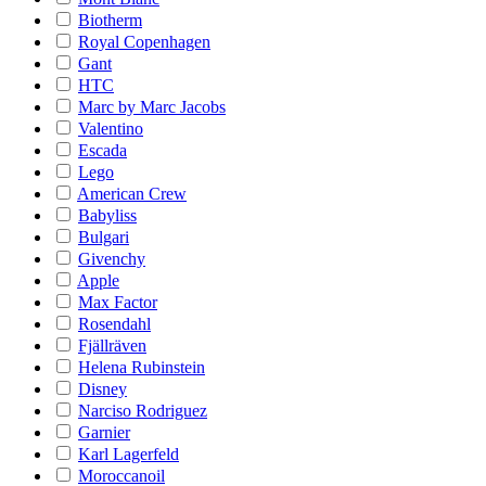
Biotherm
Royal Copenhagen
Gant
HTC
Marc by Marc Jacobs
Valentino
Escada
Lego
American Crew
Babyliss
Bulgari
Givenchy
Apple
Max Factor
Rosendahl
Fjällräven
Helena Rubinstein
Disney
Narciso Rodriguez
Garnier
Karl Lagerfeld
Moroccanoil