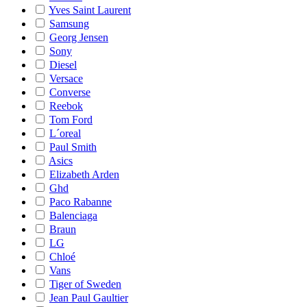
Yves Saint Laurent
Samsung
Georg Jensen
Sony
Diesel
Versace
Converse
Reebok
Tom Ford
L´oreal
Paul Smith
Asics
Elizabeth Arden
Ghd
Paco Rabanne
Balenciaga
Braun
LG
Chloé
Vans
Tiger of Sweden
Jean Paul Gaultier