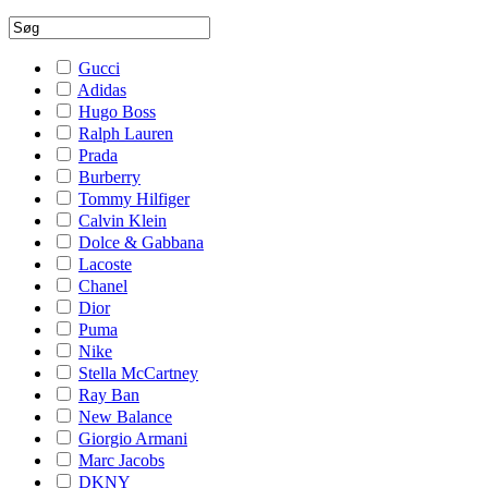
Gucci
Adidas
Hugo Boss
Ralph Lauren
Prada
Burberry
Tommy Hilfiger
Calvin Klein
Dolce & Gabbana
Lacoste
Chanel
Dior
Puma
Nike
Stella McCartney
Ray Ban
New Balance
Giorgio Armani
Marc Jacobs
DKNY